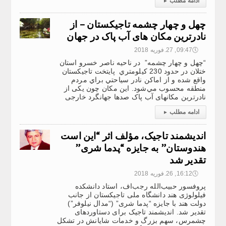
ادامه مطلب
▸
چهل و چهار چشمه تاجیکستان – از
نادرترین مکان های آب پاک در جهان
🕔
09:47, 27.فوریه 2018
“چهل و چهار چشمه” در ناحیه ناصر خسرو استان
ختلان در حدود 230 كيلومتري پايتخت تاجيكستان
واقع شده و از اماكن نادر سياحتي براي مردم
منطقه محسوب مي‌شود. این مکان چون یکی از
نادرترین مکانهای آب پاک صدها جهانگرد خارجی
ادامه مطلب
▸
اندیشمند تاجیک، مؤلف اثر “این است
هندوستان” به جایزه “پدما شری”
تقدیر شد
🕔
16:12, 26.فوریه 2018
پروفسور حبیب‌الله رجب‌اف، استاد دانشکده
فیلولوژی هند دانشگاه ملی تاجیکستان از جانب
دولت هند با جایزه “پدما شری” (“مدال نیلوفر”)
تقدیر شد. اندیشمند تاجیک برای دستاوردهای
چشمرس، سهم بزرگ و خدمات شایانش در تشکل