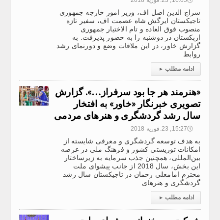
🕔
16:05, 23.فوریه 2018
سراج الدین اصل اف، وزیر امور خارجه جمهوری
تاجیکستان ایرگش شاه عصمت اف، سفیر تازه
منصوب فوق العاده و تام الاختیار جمهوری
ازبکستان در دوشنبه را به حضور پذیرفت. به
گزارش خاور، در این ملاقات وضع و دورنمای رشد
روابط
ادامه مطلب
▸
«هنرمند هر جا بود سرفراز…». گزارش
تصویری خبرنگار «خاور» به افتخار
سال رشد گردشگری و هنرهای مردمی
🕔
15:27, 23.فوریه 2018
به هدف توسعه گردشگری و معرفی شایسته از
امکانات توریستی کشور و فرهنگ ملی در عرصه
بین‌المللی، همچنین جذب سرمایه به زیرساختار
این بخش، سال 2018 از جانب پیشوای ملت
محترم امامعلی رحمان در تاجیکستان سال رشد
گردشگری و هنرهای
ادامه مطلب
▸