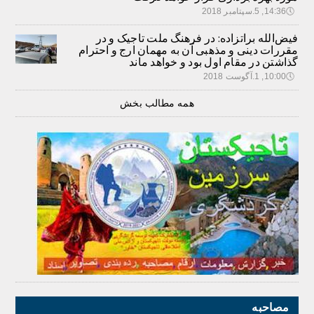
🕔
14:36, 5.سپتامبر 2018
فیض‌الله براتزاده: در فرهنگ ملت تاجیک و در
مقررات دینی و مذهبی آن به مهمان ارج و احترام
گذاشتن در مقام اول بود و خواهد ماند
🕔
10:00, 1.آگوست 2018
همه مطالب بخش
مصاحبه