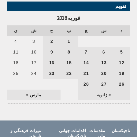
تقویم
فوریه 2018
د
س
چ
پ
ج
ش
ی
4
3
2
1
11
10
9
8
7
6
5
18
17
16
15
14
13
12
25
24
23
22
21
20
19
28
27
26
« ژانویه
مارس »
تاجیکستان
مقدسات
اقدامات جهانی
میراث فرهنگی و
ملی
تاجیکستان
تاریخی