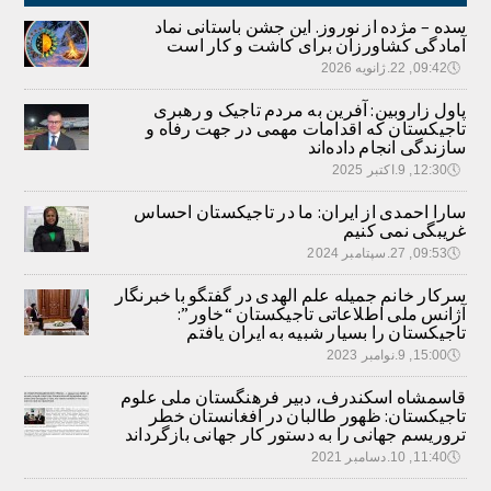
سده – مژده از نوروز. این جشن باستانی نماد
آمادگی کشاورزان برای کاشت و کار است
🕔
09:42, 22.ژانویه 2026
پاول زاروبین: آفرین به مردم تاجیک و رهبری
تاجیکستان که اقدامات مهمی در جهت رفاه و
سازندگی انجام داده‌اند
🕔
12:30, 9.اکتبر 2025
سارا احمدی از ایران: ما در تاجیکستان احساس
غریبگی نمی کنیم
🕔
09:53, 27.سپتامبر 2024
سرکار خانم جمیله علم الهدی در گفتگو با خبرنگار
آژانس ملی اطلاعاتی تاجیکستان “خاور”:
تاجیکستان را بسیار شبیه به ایران یافتم
🕔
15:00, 9.نوامبر 2023
قاسمشاه اسکندرف، دبیر فرهنگستان ملی علوم
تاجیکستان: ظهور طالبان در افغانستان خطر
تروریسم جهانی را به دستور کار جهانی بازگرداند
🕔
11:40, 10.دسامبر 2021