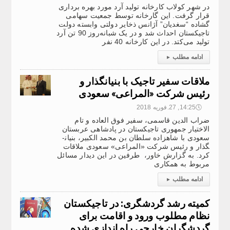
در شهر کولاب کارخانه تولید آرد مورد بهره برداری
قرار گرفت. این گارخانه توسط جمعیت سهامی
گشاده “سغدیان” آژانس ذخایر دولتی وابسته دولت
تاجیکستان احداث شد و در یک شبانه‌روز 90 تن آرد
تولید می‌کتد. در این کارخانه 40 نفر
ادامه مطلب
▸
ملاقات سفیر تاجیک با بنیانگذار و
رئیس شرکت «المراعی» سعودی
🕔
14:25, 27.فوریه 2018
ضراب الدين قاسمى، سفیر فوق العاده و تام
الاختیار جمهوری تاجیکستان در پادشاهی عربستان
سعودی با شاهزاده سلطان بن محمد الکبیر، بنیان­
گذار و رئیس شرکت «المراعی» سعودی ملاقات
کرد. به گزارش خاور، طرفین در این دیدار مسائل
مربوط به همکاری
ادامه مطلب
▸
کمیته رشد گردشگری: در تاجیکستان
نظام مطلوب ورود و اقامت برای
گردشگران خارجی راه اندازی شده