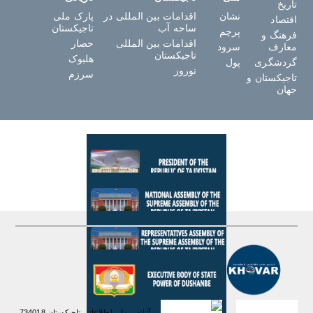
تاریخ
نشان
اقدامات بین المللی در
پارک ملی
اقتصاد
ساحه آب
تاجیکستان
پرچم
فرهنگ و
اقدامات بین المللی
حصار
معارف
سرود
تاجیکستان
هلبوک
گردشگری
پول
نوروز
سرزم
تاجیکستان و
جهان
آژانس ملی اطلاعاتی تاجیکستان 734018،