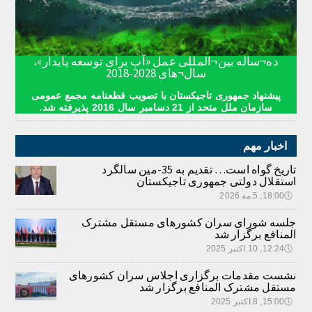
ده¬ساله بین¬المللی عمل «آب برای توسعه پایدار»،
سال¬های 2028-2018
پیشنهاد جمهوری تاجیکستان با تصویب قطعنامه مجمع عمومی
سازمان ملل متحد از 21 دسامبر سال 2016 پذیرفته شد.
اخبار مهم
تاریخ گواه است… تقدیم به 35-مین سالگرد
استقلال دولتی جمهوری تاجیکستان
🕔
18:00, 5.مه 2026
جلسه شورای سران کشورهای مستقل مشترک
المنافع برگزار شد
🕔
12:24, 10.اکتبر 2025
نشست مقدمات برگزاری اجلاس سران کشورهای
مستقل مشترک المنافع برگزار شد
🕔
15:00, 8.اکتبر 2025