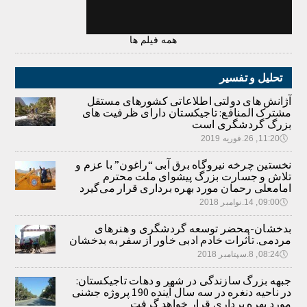
همه فیلم ها
تحلیل و تفسیر
آژانش های دولتی اطلاعاتی کشورهای مستقل
مشترک المنافع: تاجیکستان دارای ظرفیت های
بزرگ گردشگری است
🕔
11:20, 26.فوریه 2019
نخستین چرخه نیروگاه برق آبی “راغون” با عزم و
تلاش و جسارت بزرگ پیشوای ملت محترم
امامعلی رحمان مورد بهره برداری قرار می‌گیرد
🕔
09:00, 14.نوامبر 2018
بدخشان-محضر توسعه گردشگری و هنرهای
مردمی. تأثرات خادم ادبی خاور از سفر به بدخشان
🕔
08:24, 8.سپتامبر 2018
جبهه بزرگ سازندگی در شهر و دهات تاجیکستان:
در ناحیه دنغره در سه سال آینده 190 پروژه جشنی
مورد بهره برداری قرار خواهد گرفت