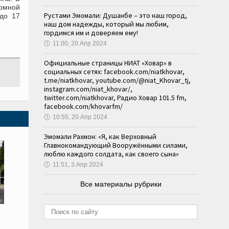
номной
Рустами Эмомали: Душанбе – это наш город,
 до 17
наш дом надежды, который мы любим,
гордимся им и доверяем ему!
🕔
11:00, 20.Апр 2024
Официальные страницы НИАТ «Ховар» в
социальных сетях: facebook.com/niatkhovar,
t.me/niatkhovar, youtube.com/@niat_Khovar_tj,
instagram.com/niat_khovar/,
twitter.com/niatkhovar, Радио Ховар 101.5 fm,
facebook.com/khovarfm/
🕔
10:55, 20.Апр 2024
Эмомали Рахмон: «Я, как Верховный
Главнокомандующий Вооружёнными силами,
люблю каждого солдата, как своего сына»
🕔
11:51, 3.Апр 2024
Все материалы рубрики