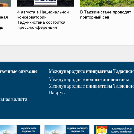
4 августа в Национальной
В Таджикистане проводят
нная
консерватории
повторный сев
Таджикистана состоится
дь
пресс-конференция
твенные символы
Международные инициативы Таджики
Международные водные инициативы
Международные инициативы Таджики
Навруз
ьная валюта