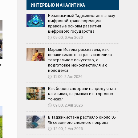
ИНТЕРВЬЮ И АНАЛИТИКА
Независимый Таджикистан в эпоху
цифровой трансформации:
правовые основы развития
цифрового государства
🕔
09:00, 6.Авг 2026
Марьям Исаева рассказала, как
независимость страны изменила
театральное искусство, о
а:
подготовке моноспектакля и о
молодёжи
🕔
11:00, 2.Авг 2026
Как безопасно хранить продукты в
магазинах, на рынках и в торговых
точках?
🕔
09:00, 2.Авг 2026
В Таджикистане растаяло около 95
% сезонного снежного покрова
🕔
12:00, 1.Авг 2026