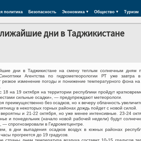
я политика
Безопасность
Экономика
Общество
Туризм
ближайшие дни в Таджикистане
йшие дни в Таджикистане на смену теплым солнечным дням п
Синоптики Агентства по гидрометеорологии РТ уже завтра в
 резкое изменение погоды и понижение температурного фона на
.
с 18 на 19 октября на территории республики пройдут кратковре
местами сильные осадки», — предупреждают метеорологи.
ря преимущественно без осадков, но к вечеру облачность увеличитс
пятницу в некоторых горных районах дождь пойдет с новой силой.
вероятны и 21-22 октября, но уже менее интенсивные. 23-24 окт
енье и понедельник (начало новой рабочей недели) будут солнеч
, — спрогнозировали в Гидрометцентре.
ем, в дни выпадения осадков воздух в южных районах республ
часы прогреется до 19 градусов.
ре страны днем температура воздуха составит 10-15 градусов те