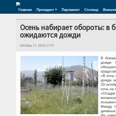
Главная
Президент
Парламент
Столица
Внешня
Осень набирает обороты: в 
ожидаются дожди
Октябрь 17, 2016 17:07
В ближа
дожди. 
обещают
градусов
«В ночь 
дожди, 
20 октяб
ночь на 
«Осадки 
воскрес
ясными»
Между т
дневные 
На севе