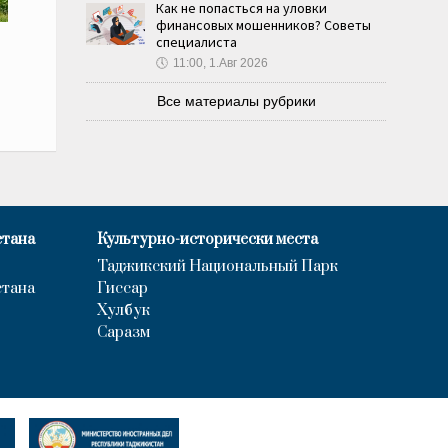
Как не попасться на уловки
финансовых мошенников? Советы
специалиста
🕔
11:00, 1.Авг 2026
Все материалы рубрики
стана
Культурно-исторически места
Таджикский Национальный Парк
стана
Гиссар
Хулбук
Саразм