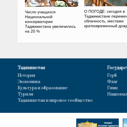
О ПОГОДЕ: сегодня в
Число учащихся
Таджикистане переме
Национальной
облачность, местами
консерватории
кратковременный дож
Таджикистана увеличилось
на 20 %
Таджикистан
Государс
История
Герб
Экономика
Флаг
Культура и образование
Гимн
Туризм
Национал
Таджикистан и мировое сообщество