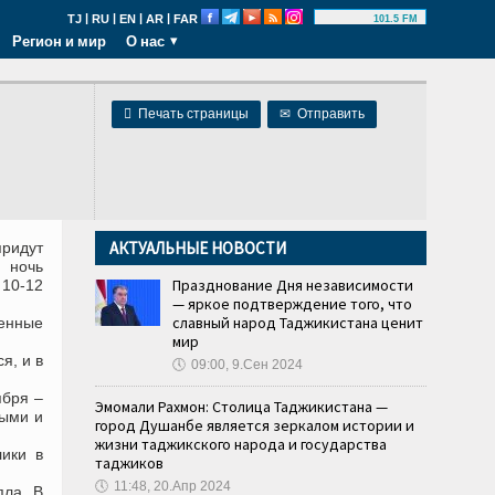
|
|
|
|
TJ
RU
EN
AR
FAR
101.5 FM
Регион и мир
О нас

Печать страницы
✉
Отправить
АКТУАЛЬНЫЕ НОВОСТИ
ридут
 ночь
Празднование Дня независимости
 10-12
— яркое подтверждение того, что
славный народ Таджикистана ценит
менные
мир
я, и в
🕔
09:00, 9.Сен 2024
ября –
Эмомали Рахмон: Столица Таджикистана —
ными и
город Душанбе является зеркалом истории и
жизни таджикского народа и государства
ики в
таджиков
🕔
11:48, 20.Апр 2024
пла. В