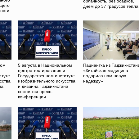
облачность, без осадков,
ющего
днем до 37 градусов тепла
ости
ном
5 августа в Национальном
Пациентка из Таджикистан
и
центре тестирования и
«Китайская медицина
итуте
Государственном институте
подарила нам новую
сства
изобразительного искусства
надежду»
на
и дизайна Таджикистана
состоятся пресс-
конференции