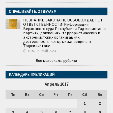
СПРАШИВАЙТЕ, ОТВЕЧАЕМ
НЕЗНАНИЕ ЗАКОНА НЕ ОСВОБОЖДАЕТ ОТ
ОТВЕТСТВЕННОСТИ! Информация
Верховного суда Республики Таджикистан о
партиях, движениях, террористических и
экстремистских организациях,
деятельность которых запрещена в
Таджикистане
🕔
10:52, 27.Май 2024
Все материалы рубрики
КАЛЕНДАРЬ ПУБЛИКАЦИЙ
Апрель 2017
Пн
Вт
Ср
Чт
Пт
Сб
Вс
1
2
3
4
5
6
7
8
9