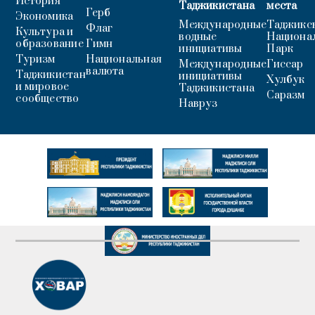
История
Таджикистана
места
Герб
Экономика
Международные
Таджикс
Флаг
Культура и
водные
Национа
образование
Гимн
инициативы
Парк
Туризм
Национальная
Международные
Гиссар
валюта
Таджикистан
инициативы
Хулбук
и мировое
Таджикистана
Саразм
сообщество
Навруз