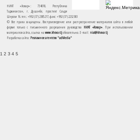
НИАТ «Ховар»: 734018, Республика
Таджикистан, г. Душанбе, проспект Саъди
Шерози 16. тел.: +992 (37) 2385217, факс: +992 (37) 2232383
© Все права защищены. Воспроизведение или распространение материалов сайта в любой
форме только с письменного разрешения руководства
НИАТ «Ховар»
. При использовании
материалов сайта, ссылка на
www.khovar.tj
обязательна. E-mail:
niat@khovar.tj
Разработка сайта:
Рекламное агентство "adMedia"
1 2 3 4 5