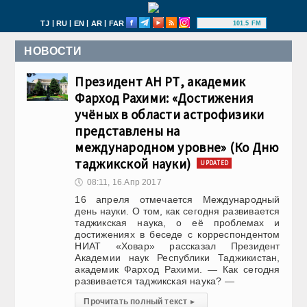
|
|
|
|
TJ
RU
EN
AR
FAR
101.5 FM
НОВОСТИ
Президент АН РТ, академик
Фарход Рахими: «Достижения
учёных в области астрофизики
представлены на
международном уровне» (Ко Дню
таджикской науки)
UPDATED
🕔
08:11, 16.Апр 2017
16 апреля отмечается Международный
день науки. О том, как сегодня развивается
таджикская наука, о её проблемах и
достижениях в беседе с корреспондентом
НИАТ «Ховар» рассказал Президент
Академии наук Республики Таджикистан,
академик Фарход Рахими. — Как сегодня
развивается таджикская наука? —
Прочитать полный текст
▸