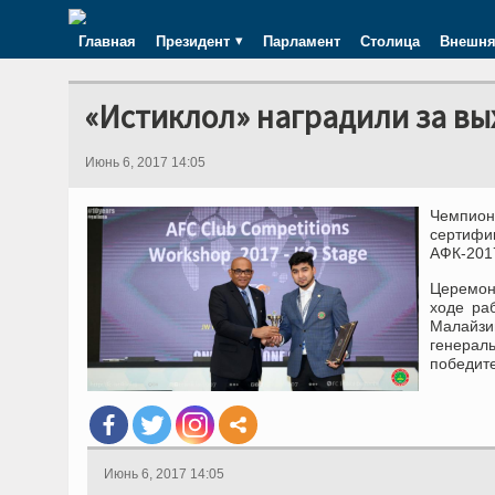
Главная
Президент
Парламент
Столица
Внешня
«Истиклол» наградили за вы
Июнь 6, 2017 14:05
Чемпион
сертифи
АФК-201
Церемон
ходе ра
Малайзи
генера
победите
Июнь 6, 2017 14:05