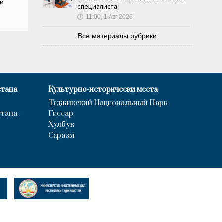
и
специалиста
🕔
11:00, 1.Авг 2026
Все материалы рубрики
стана
Культурно-исторически места
Таджикский Национальный Парк
стана
Гиссар
Хулбук
Саразм