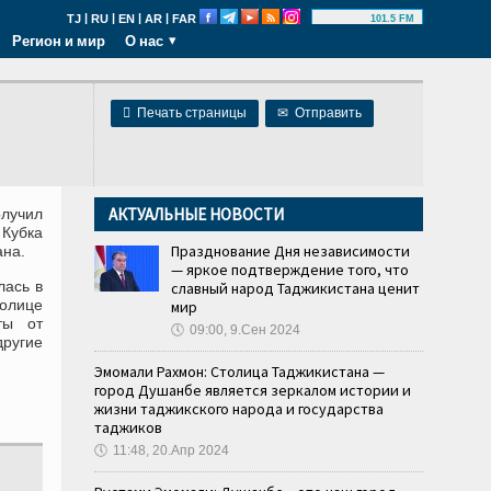
|
|
|
|
TJ
RU
EN
AR
FAR
101.5 FM
Регион и мир
О нас

Печать страницы
✉
Отправить
АКТУАЛЬНЫЕ НОВОСТИ
лучил
Кубка
Празднование Дня независимости
ана.
— яркое подтверждение того, что
лась в
славный народ Таджикистана ценит
толице
мир
ты от
🕔
09:00, 9.Сен 2024
ругие
Эмомали Рахмон: Столица Таджикистана —
город Душанбе является зеркалом истории и
жизни таджикского народа и государства
таджиков
🕔
11:48, 20.Апр 2024