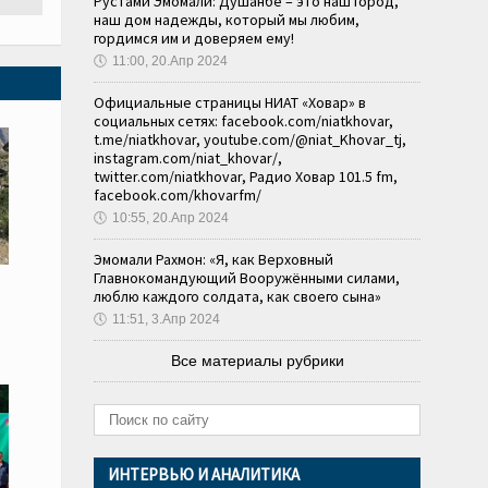
Рустами Эмомали: Душанбе – это наш город,
наш дом надежды, который мы любим,
гордимся им и доверяем ему!
🕔
11:00, 20.Апр 2024
Официальные страницы НИАТ «Ховар» в
социальных сетях: facebook.com/niatkhovar,
t.me/niatkhovar, youtube.com/@niat_Khovar_tj,
instagram.com/niat_khovar/,
twitter.com/niatkhovar, Радио Ховар 101.5 fm,
facebook.com/khovarfm/
🕔
10:55, 20.Апр 2024
Эмомали Рахмон: «Я, как Верховный
Главнокомандующий Вооружёнными силами,
люблю каждого солдата, как своего сына»
🕔
11:51, 3.Апр 2024
Все материалы рубрики
ИНТЕРВЬЮ И АНАЛИТИКА