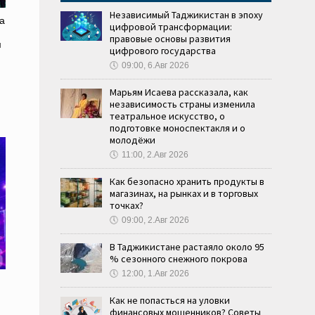
Независимый Таджикистан в эпоху
а
цифровой трансформации:
правовые основы развития
м
цифрового государства
🕔
09:00, 6.Авг 2026
Марьям Исаева рассказала, как
независимость страны изменила
театральное искусство, о
подготовке моноспектакля и о
молодёжи
🕔
11:00, 2.Авг 2026
Как безопасно хранить продукты в
магазинах, на рынках и в торговых
точках?
🕔
09:00, 2.Авг 2026
В Таджикистане растаяло около 95
% сезонного снежного покрова
🕔
12:00, 1.Авг 2026
Как не попасться на уловки
финансовых мошенников? Советы