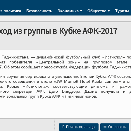
я политика
Безопасность
Экономика
Общество
Туризм
ход из группы в Кубке АФК-2017
 Таджикистана — душанбинский футбольный клуб «Истиклол» по
кат победителя «Центральной зоны» на групповом этапе 
7. Об этом сообщает пресс-служба Федерации футбола Таджикист
ия вручения сертификата и уменьшенной копии Кубка АФК состоя
бочего совещания в отеле «JW Marriott Hotel Kuala Lumpur» в с
и. Кроме «Истиклола», соответствующие дипломы и грамо
льного секретаря АФК Дато Виндзора Джона получили и д
ли зональных групп Кубка АФК и Лиги чемпионов.

Печать страницы
✉
Отправить