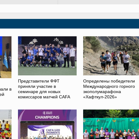
Представители ФФТ
Определены победители
приняли участие в
Международного горного
вали в
семинаре для новых
экополумарафона
ей
комиссаров матчей CAFA
«Хафткул-2026»