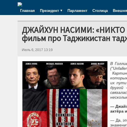
Главная
Президент
Парламент
Столица
Внешня
ДЖАЙХУН НАСИМИ: «НИКТО Н
фильм про Таджикистан тад
Июль 6, 2017 13:19
В Голли
(“Unfal
Картина
которых
их пути
другой 
связала
нескольк
— Джайх
актёра 
— Да, э
знамени