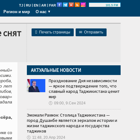
|
|
|
|
TJ
RU
EN
AR
FAR
101.5 FM
Регион и мир
О нас
 снят

Печать страницы
✉
Отправить
АКТУАЛЬНЫЕ НОВОСТИ
нный»
сими.
Празднование Дня независимости
роба,
— яркое подтверждение того, что
ко лет
славный народ Таджикистана ценит
ибов,
мир
овар»
задала
🕔
09:00, 9.Сен 2024
Эмомали Рахмон: Столица Таджикистана —
сёра,
город Душанбе является зеркалом истории и
жизни таджикского народа и государства
таджиков
ике со
овыми
🕔
11:48, 20.Апр 2024