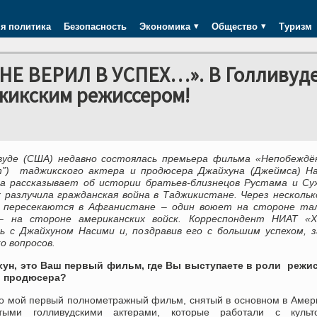
я политика
Безопасность
Экономика
Общество
Туризм
Е ВЕРИЛ В УСПЕХ…». В Голливуде
жикским режиссером!
вуде (США) недавно состоялась премьера фильма «Непобеждё
len”) таджикского актера и продюсера Джайхуна (Джеймса) На
 рассказывает об истории братьев-близнецов Рустама и Сух
 разлучила гражданская война в Таджикистане. Через несколь
 пересекаются в Афганистане – один воюет на стороне тал
– на стороне американских войск. Корреспондент НИАТ «Х
сь с Джайхуном Насими и, поздравив его с большим успехом, 
о вопросов.
ун, э
то Ваш первый фильм, где Вы выступаете в роли режис
и продюсера?
то мой первый полнометражный фильм, снятый в основном в Амер
тыми голливудскими актерами, которые работали с культ