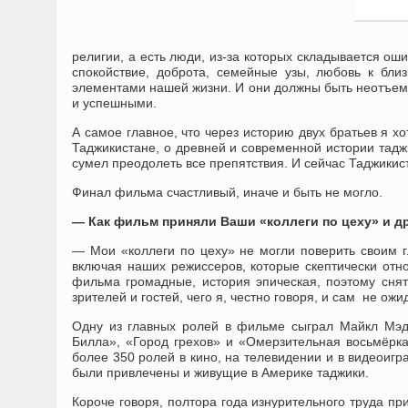
религии, а есть люди, из-за которых складывается ош
спокойствие, доброта, семейные узы, любовь к бл
элементами нашей жизни. И они должны быть неотъемл
и успешными.
А самое главное, что через историю двух братьев я 
Таджикистане, о древней и современной истории таджи
сумел преодолеть все препятствия. И сейчас Таджикист
Финал фильма счастливый, иначе и быть не могло.
— Как фильм приняли Ваши «коллеги по цеху» и д
— Мои «коллеги по цеху» не могли поверить своим гл
включая наших режиссеров, которые скептически отно
фильма громадные, история эпическая, поэтому сня
зрителей и гостей, чего я, честно говоря, и сам не ожи
Одну из главных ролей в фильме сыграл Майкл Мэд
Билла», «Город грехов» и «Омерзительная восьмёрка
более 350 ролей в кино, на телевидении и в видеоиг
были привлечены и живущие в Америке таджики.
Короче говоря, полтора года изнурительного труда п