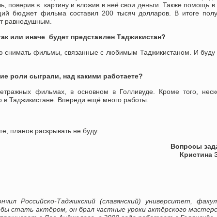
 поверив в картину и вложив в неё свои деньги. Также помощь в
щий бюджет фильма составил 200 тысяч долларов. В итоге пол
ит равнодушным.
так или иначе будет представлен Таджикистан?
ю снимать фильмы, связанные с любимым Таджикистаном. И буду
кие роли сыграли, над какими работаете?
етражных фильмах, в основном в Голливуде. Кроме того, неск
 в Таджикистане. Впереди ещё много работы.
е, планов раскрывать не буду.
Вопросы задава
Кристина Эрл
нчил Российско-Таджикский (славянский) университет, факу
бы стать актёром, он брал частные уроки актёрского мастер