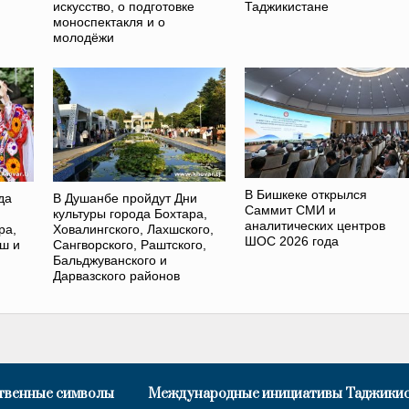
искусство, о подготовке
Таджикистане
моноспектакля и о
молодёжи
В Бишкеке открылся
да
В Душанбе пройдут Дни
Саммит СМИ и
культуры города Бохтара,
аналитических центров
ра,
Ховалингского, Лахшского,
ШОС 2026 года
хш и
Сангворского, Раштского,
Бальджуванского и
Дарвазского районов
твенные символы
Международные инициативы Таджики