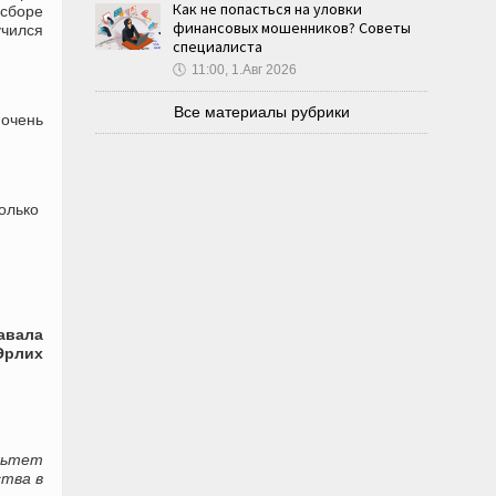
Как не попасться на уловки
 сборе
финансовых мошенников? Советы
учился
специалиста
🕔
11:00, 1.Авг 2026
Все материалы рубрики
 очень
олько
ла
их
льтет
ства в