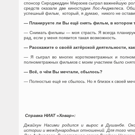
спонсор Сироджиддин Мирзоев сыграл важнейшую роль,
средств оказали две киностудии Лос-Анджелеса. Об
успешный фильм, который, я думаю, никого не остав
— Планируете ли Вы ещё снять фильм, в котором 
— Снимать фильмы — моя страсть. Я всегда планиру
рад, если у меня появится такая возможность.
— Расскажите о своёй актёрской деятельности, ка
— Я сыграл во многих короткометражных и полном
полнометражных фильмов с моим участием было снято
— Всё, о чём Вы мечтали, сбылось?
— Полностью ещё не сбылось. Но я близок к своей мечт
Справка НИАТ «Ховар»:
Джайхун Насими родился и вырос в Душанбе. Око
истории и международных отношений. Для того что