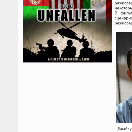
режиссё
некотор
В фильме
сценари
режиссёр
Джайху