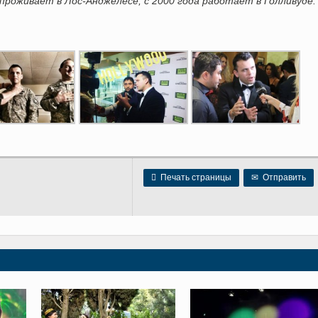
проживает в Лос-Анджелесе, с 2000 года работает в Голливуде.

Печать страницы
✉
Отправить