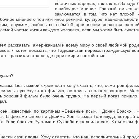
восточных народах, так как на Западе 
ошибочное мнение. Главный смысл ка
заключается в том, что нет плохой 
ибочное мнение о той или иной религии, культуре, национальности
изким, друзьям, любовь во всём её проявлении являются важн
емой частью жизни каждого человека, если мы хотим быть счаст
хотел рассказать американцам и всему миру о своей любимой ро
ков. Я хотел показать, что Таджикистан пережил гражданскую вой
ан – развитая страна, где царит мир и спокойствие.
рузья?
азам. Без ложной скромности хочу сказать, что, осмотрев фильм
сились к успеху этого фильма, остались в полном восторге. Ма
ть хороший фильм было очень трудно. На первый показ пришло
дал.
сен, известный по картинам «Бешеные псы», «Донни Браско», 
». В фильме снялся и Джеймс Хонг, звезда Голливуда, который 
рах. Роли братьев Рустама и Сухроба исполнил я сам. К съемкам 
ринесли свои плоды. Хочу отметить, что наш исполнительный прод