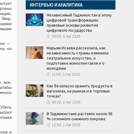
бытует
ИНТЕРВЬЮ И АНАЛИТИКА
ртины
нации,
Независимый Таджикистан в эпоху
. Мир,
цифровой трансформации:
ейшими
правовые основы развития
ливыми
цифрового государства
🕔
09:00, 6.Авг 2026
дине —
Марьям Исаева рассказала, как
ну, но
независимость страны изменила
театральное искусство, о
подготовке моноспектакля и о
молодёжи
🕔
11:00, 2.Авг 2026
, все,
Как безопасно хранить продукты в
сштабы
магазинах, на рынках и в торговых
 много
точках?
🕔
09:00, 2.Авг 2026
«Убить
сыграл
В Таджикистане растаяло около 95
фильма
% сезонного снежного покрова
🕔
12:00, 1.Авг 2026
юсер и