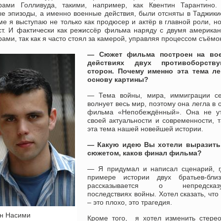
рами Голливуда, такими, например, как Квентин Тарантино.
ые эпизоды, а именно военные действия, были отсняты в Таджики
 я выступаю не только как продюсер и актёр в главной роли, но
ст. И фактически как режиссёр фильма наряду с двумя америка
ами, так как я часто стоял за камерой, управляя процессом съёмок
— Сюжет фильма построен на во
действиях двух противоборств
сторон. Почему именно эта тема ле
основу картины?
— Тема войны, мира, иммиграции се
волнует весь мир, поэтому она легла в 
фильма «Непобеждённый». Она не ут
своей актуальности и современности, т
эта тема нашей новейшей истории.
— Какую идею Вы хотели выразить
сюжетом, каков финал фильма?
— Я придумал и написал сценарий, г
примере истории двух братьев-близ
рассказывается о непредсказ
последствиях войны. Хотел сказать, что
– это плохо, это трагедия.
н Насими
Кроме того, я хотел изменить стере