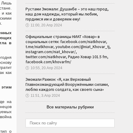
 Лишь
стане.
Рустами Эмомали: Душанбе – это наш город,
 и как
наш дом надежды, который мы любим,
нскими
гордимся им и доверяем ему!
.
🕔
11:00, 20.Апр 2024
енных
Официальные страницы НИАТ «Ховар» в
ующих
социальных сетях: facebook.com/niatkhovar,
гла в
t.me/niatkhovar, youtube.com/@niat_Khovar_tj,
instagram.com/niat_khovar/,
twitter.com/niatkhovar, Радио Ховар 101.5 fm,
годня
facebook.com/khovarfm/
основу
ратит
🕔
10:55, 20.Апр 2024
ак как
Эмомали Рахмон: «Я, как Верховный
Главнокомандующий Вооружёнными силами,
 этим
люблю каждого солдата, как своего сына»
🕔
11:51, 3.Апр 2024
де на
нецов
Все материалы рубрики
уемых
 война
отип о