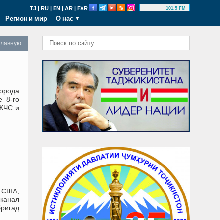
|
|
|
|
TJ
RU
EN
AR
FAR
101.5 FM
Регион и мир
О нас
главную
города
е 8-го
(КЧС и
т США,
еканал
бригад