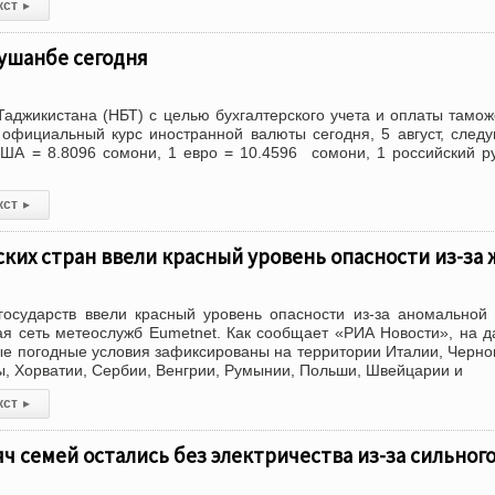
кст
▸
ушанбе сегодня
аджикистана (НБТ) с целью бухгалтерского учета и оплаты тамо
официальный курс иностранной валюты сегодня, 5 август, сле
ША = 8.8096 сомони, 1 евро = 10.4596 сомони, 1 российский р
кст
▸
ких стран ввели красный уровень опасности из-за
государств ввели красный уровень опасности из-за аномальной
я сеть метеослужб Eumetnet. Как сообщает «РИА Новости», на 
е погодные условия зафиксированы на территории Италии, Черно
ы, Хорватии, Сербии, Венгрии, Румынии, Польши, Швейцарии и
кст
▸
яч семей остались без электричества из-за сильног