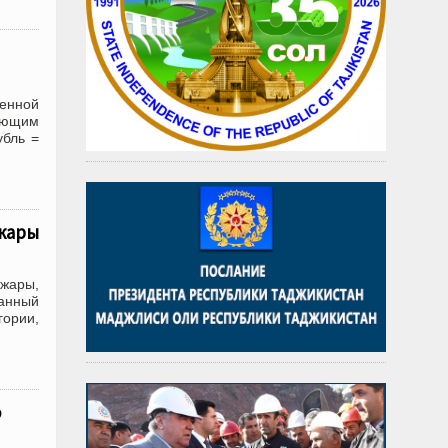
женной
дующим
убль =
 жары
 жары,
данный
гории,
о