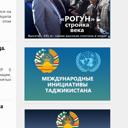
лся на
бщила
б этом
а.
ЛЕР 5
ации,
инятых
а