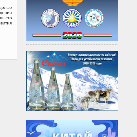
целью
едения
ти его
звития