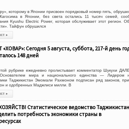
у», которому в Японии присвоен порядковый номер пять, обруши
агосима в Японии, без света остались 11 тысяч семей, соо
ания Kyushu Electric Power, которая обслуживает этот регион. О
сти». Тайфун обрушился
кст
▸
ХОВАР»: Сегодня 5 августа, суббота, 217-й день год
талось 148 дней
той рубрике ежедневно пролистывает комментатор Шукухи ДА
 Основателем мира и национального единства — Лидером н
лики Таджикистан Эмомали Рахмоном подписан ряд законов, пр
он и одобренных Маджлиси милли. В
кст
▸
ЗЯЙСТВ! Статистическое ведомство Таджикистан
делить потребность экономики страны в
ресурсах