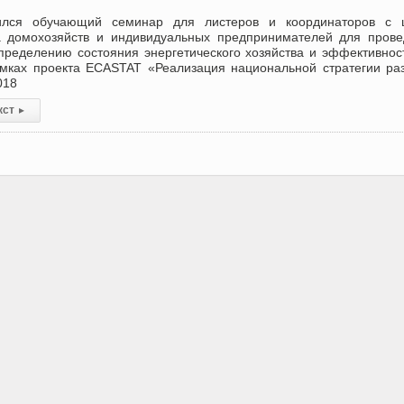
лся обучающий семинар для листеров и координаторов с 
а домохозяйств и индивидуальных предпринимателей для пров
ределению состояния энергетического хозяйства и эффективнос
амках проекта ECASTAT «Реализация национальной стратегии ра
018
кст
▸