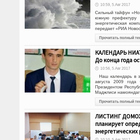
🕔
10:59, 5.Авг 2017
Сильный тайфун «Нор
южную префектуру К
энергетическая комп
передает «РИА Ново
Прочитать полный те
КАЛЕНДАРЬ НИАТ «
До конца года ос
🕔
10:56, 5.Авг 2017
Наш календарь в э
августа 2009 года
Президентом Респуб
Маджлиси намояндаг
Прочитать полный те
ЛИСТИНГ ДОМОХО
планирует опре
энергетических 
🕔
10:10, 5.Авг 2017