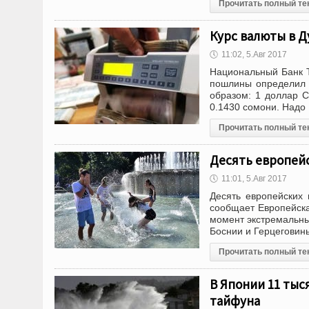
Прочитать полный те
Курс валюты в Д
🕔
11:02, 5.Авг 2017
Национальный Банк Т
пошлины определил 
образом: 1 доллар С
0.1430 сомони. Надо
Прочитать полный те
Десять европейс
🕔
11:01, 5.Авг 2017
Десять европейских 
сообщает Европейска
момент экстремальны
Боснии и Герцеговин
Прочитать полный те
В Японии 11 тыс
тайфуна