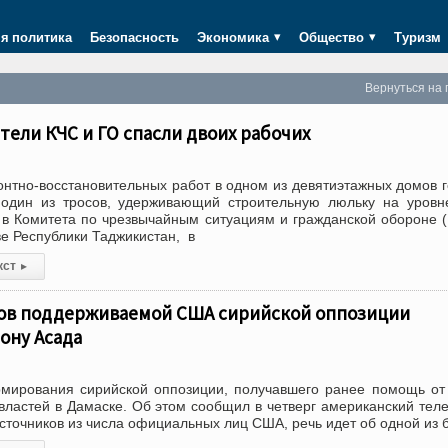
я политика
Безопасность
Экономика
Общество
Туризм
Вернуться на 
тели КЧС и ГО спасли двоих рабочих
нтно-восстановительных работ в одном из девятиэтажных домов 
один из тросов, удерживающий строительную люльку на уровн
 в Комитета по чрезвычайным ситуациям и гражданской обороне 
ве Республики Таджикистан, в
кст
▸
цов поддерживаемой США сирийской оппозиции
ону Асада
рмирования сирийской оппозиции, получавшего ранее помощь о
властей в Дамаске. Об этом сообщил в четверг американский тел
сточников из числа официальных лиц США, речь идет об одной из 