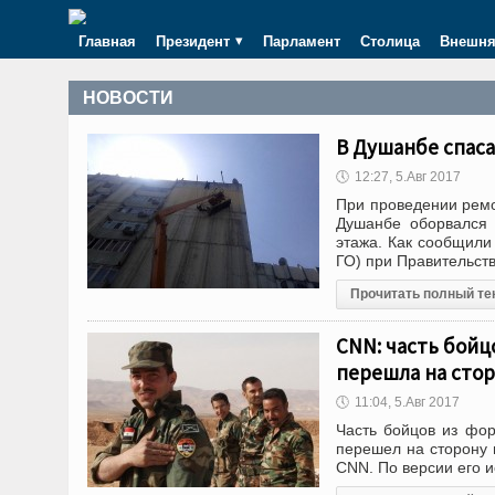
Главная
Президент
Парламент
Столица
Внешня
НОВОСТИ
В Душанбе спаса
🕔
12:27, 5.Авг 2017
При проведении ремо
Душанбе оборвался 
этажа. Как сообщили
ГО) при Правительст
Прочитать полный те
CNN: часть бой
перешла на стор
🕔
11:04, 5.Авг 2017
Часть бойцов из фо
перешел на сторону 
CNN. По версии его и