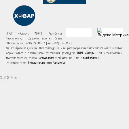
НИАТ «Ховар»: 734018, Республика
Таджикистан, г. Душанбе, проспект Саъди
Шерози 16. тел.: +992 (37) 2385217, факс: +992 (37) 2232383
© Все права защищены. Воспроизведение или распространение материалов сайта в любой
форме только с письменного разрешения руководства
НИАТ «Ховар»
. При использовании
материалов сайта, ссылка на
www.khovar.tj
обязательна. E-mail:
niat@khovar.tj
Разработка сайта:
Рекламное агентство "adMedia"
1 2 3 4 5