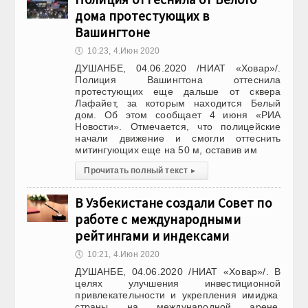
дома протестующих в
Вашингтоне
🕔
10:23, 4.Июн 2020
ДУШАНБЕ, 04.06.2020 /НИАТ «Ховар»/.
Полиция Вашингтона оттеснила
протестующих еще дальше от сквера
Лафайет, за которым находится Белый
дом. Об этом сообщает 4 июня «РИА
Новости». Отмечается, что полицейские
начали движение и смогли оттеснить
митингующих еще на 50 м, оставив им
Прочитать полный текст
▸
В Узбекистане создали Совет по
работе с международными
рейтингами и индексами
🕔
10:21, 4.Июн 2020
ДУШАНБЕ, 04.06.2020 /НИАТ «Ховар»/. В
целях улучшения инвестиционной
привлекательности и укрепления имиджа
страны на международной арене,