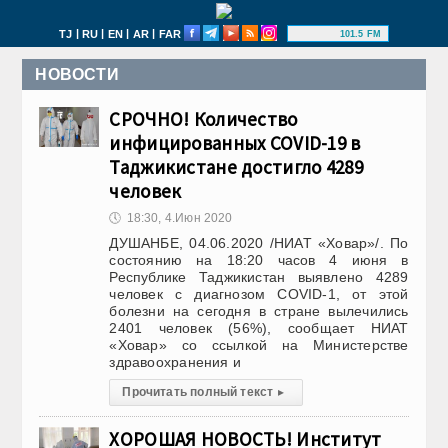
|
|
|
|
TJ
RU
EN
AR
FAR
101.5 FM
НОВОСТИ
СРОЧНО! Количество
инфицированных COVID-19 в
Таджикистане достигло 4289
человек
🕔
18:30, 4.Июн 2020
ДУШАНБЕ, 04.06.2020 /НИАТ «Ховар»/. По
состоянию на 18:20 часов 4 июня в
Республике Таджикистан выявлено 4289
человек с диагнозом COVID-1, от этой
болезни на сегодня в стране вылечились
2401 человек (56%), сообщает НИАТ
«Ховар» со ссылкой на Министерстве
здравоохранения и
Прочитать полный текст
▸
ХОРОШАЯ НОВОСТЬ! Институт