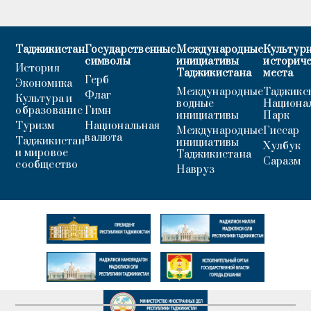
Таджикистан
Государственные
Международные
Культурн
символы
инициативы
историч
История
Таджикистана
места
Герб
Экономика
Международные
Таджикс
Флаг
Культура и
водные
Национа
образование
Гимн
инициативы
Парк
Туризм
Национальная
Международные
Гиссар
валюта
Таджикистан
инициативы
Хулбук
и мировое
Таджикистана
Саразм
сообщество
Навруз