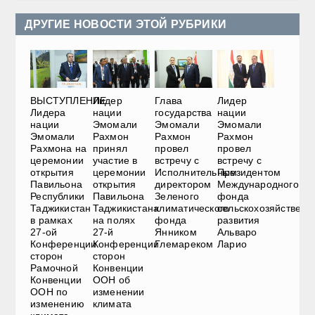
ДРУГИЕ НОВОСТИ ЭТОЙ РУБРИКИ
ВЫСТУПЛЕНИЕ
Лидер
Глава
Лидер
Лидера
нации
государства
нации
нации
Эмомали
Эмомали
Эмомали
Эмомали
Рахмон
Рахмон
Рахмон
Рахмона на
принял
провел
провел
церемонии
участие в
встречу с
встречу с
открытия
церемонии
Исполнительным
Президентом
Павильона
открытия
директором
Международного
Республики
Павильона
Зеленого
фонда
Таджикистан
Таджикистана
климатического
сельскохозяйственн
в рамках
на полях
фонда
развития
27-ой
27-й
Янником
Альваро
Конференции
Конференции
Глемареком
Ларио
сторон
сторон
Рамочной
Конвенции
Конвенции
ООН об
ООН по
изменении
изменению
климата