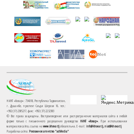
НИАТ «Ховар»: 734018, Республика Таджикистан,
г. Душанбе, проспект Саъди Шерози 16. тел.:
+992 (37) 2385217, факс: +992 (37) 2232383
© Все права защищены. Воспроизведение или распространение материалов сайта в любой
форме только с письменного разрешения руководства
НИАТ «Ховар»
. При использовании
материалов сайта, ссылка на
www.khovar.tj
обязательна. E-mail:
info@khovar.tj, niat@khovar.tj
Разработка сайта:
Рекламное агентство "adMedia"