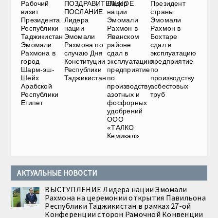
Рабочий
ПОЗДРАВИТЕЛЬНОЕ
Лидер
Президент
визит
ПОСЛАНИЕ
нации
страны
Президента
Лидера
Эмомали
Эмомали
Республики
нации
Рахмон в
Рахмон в
Таджикистан
Эмомали
Яванском
Бохтаре
Эмомали
Рахмона по
районе
сдал в
Рахмона в
случаю Дня
сдал в
эксплуатацию
город
Конституции
эксплуатацию
предприятие
Шарм-эш-
Республики
предприятие
по
Шейх
Таджикистан
по
производству
Арабской
производству
асбестовых
Республики
азотных и
труб
Египет
фосфорных
удобрений
ООО
«ТАЛКО
Кемикал»
АКТУАЛЬНЫЕ НОВОСТИ
ВЫСТУПЛЕНИЕ Лидера нации Эмомали
Рахмона на церемонии открытия Павильона
Республики Таджикистан в рамках 27-ой
Конференции сторон Рамочной Конвенции