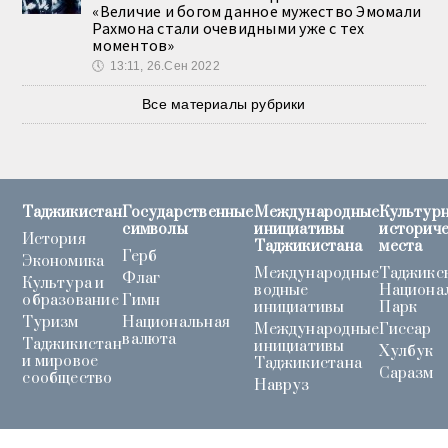
«Величие и богом данное мужество Эмомали
Рахмона стали очевидными уже с тех
моментов»
🕔
13:11, 26.Сен 2022
Все материалы рубрики
Таджикистан
Государственные
Международные
Культурн
символы
инициативы
историч
История
Таджикистана
места
Герб
Экономика
Международные
Таджикс
Флаг
Культура и
водные
Национа
образование
Гимн
инициативы
Парк
Туризм
Национальная
Международные
Гиссар
валюта
Таджикистан
инициативы
Хулбук
и мировое
Таджикистана
Саразм
сообщество
Навруз