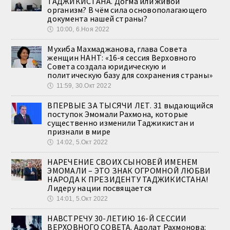
ТАДЖИКИСТАНА. Догма или живой
организм? В чём сила основополагающего
документа нашей страны?
🕔
10:00, 6.Ноя 2022
Мухиба Махмаджанова, глава Совета
женщин НАНТ: «16-я сессия Верховного
Совета создала юридическую и
политическую базу для сохранения страны»
🕔
11:59, 30.Окт 2022
ВПЕРВЫЕ ЗА ТЫСЯЧИ ЛЕТ. 31 выдающийся
поступок Эмомали Рахмона, которые
существенно изменили Таджикистан и
признали в мире
🕔
14:02, 5.Окт 2022
НАРЕЧЕНИЕ СВОИХ СЫНОВЕЙ ИМЕНЕМ
ЭМОМАЛИ – ЭТО ЗНАК ОГРОМНОЙ ЛЮБВИ
НАРОДА К ПРЕЗИДЕНТУ ТАДЖИКИСТАНА!
Лидеру нации посвящается
🕔
14:01, 5.Окт 2022
НАВСТРЕЧУ 30-ЛЕТИЮ 16-Й СЕССИИ
ВЕРХОВНОГО СОВЕТА. Адолат Рахмонова: