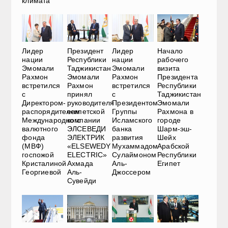
климата
Лидер
Президент
Лидер
Начало
нации
Республики
нации
рабочего
Эмомали
Таджикистан
Эмомали
визита
Рахмон
Эмомали
Рахмон
Президента
встретился
Рахмон
встретился
Республики
с
принял
с
Таджикистан
Директором-
руководителя
Президентом
Эмомали
распорядителем
египетской
Группы
Рахмона в
Международного
компании
Исламского
городе
валютного
ЭЛСЕВЕДИ
банка
Шарм-эш-
фонда
ЭЛЕКТРИК
развития
Шейх
(МВФ)
«ELSEWEDY
Мухаммадом
Арабской
госпожой
ELECTRIC»
Сулаймоном
Республики
Кристалиной
Ахмада
Аль-
Египет
Георгиевой
Аль-
Джоссером
Сувейди