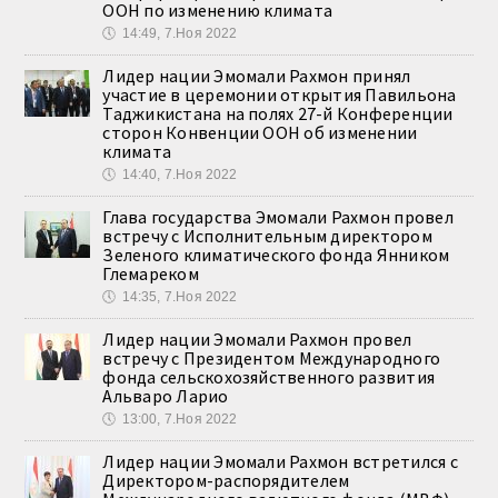
ООН по изменению климата
🕔
14:49, 7.Ноя 2022
Лидер нации Эмомали Рахмон принял
участие в церемонии открытия Павильона
Таджикистана на полях 27-й Конференции
сторон Конвенции ООН об изменении
климата
🕔
14:40, 7.Ноя 2022
Глава государства Эмомали Рахмон провел
встречу с Исполнительным директором
Зеленого климатического фонда Янником
Глемареком
🕔
14:35, 7.Ноя 2022
Лидер нации Эмомали Рахмон провел
встречу с Президентом Международного
фонда сельскохозяйственного развития
Альваро Ларио
🕔
13:00, 7.Ноя 2022
Лидер нации Эмомали Рахмон встретился с
Директором-распорядителем