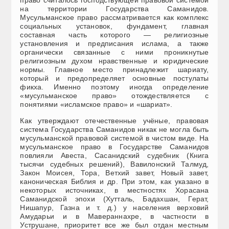
право считалось господствующей правовой системой
на территории Государства Саманидов.
Мусульманское право рассматривается как комплекс
социальных установок, фундамент, главная
составная часть которого — религиозные
установления и предписания ислама, а также
органически связанные с ними проникнутые
религиозным духом нравственные и юридические
нормы. Главное место принадлежит шариату,
который и предопределяет основные постулаты
фикха. Именно поэтому иногда определение
«мусульманское право» отождествляется с
понятиями «исламское право» и «шариат».
Как утверждают отечественные учёные, правовая
система Государства Саманидов никак не могла быть
мусульманской правовой системой в чистом виде. На
мусульманское право в Государстве Саманидов
повлияли Авеста, Сасанидский судебник (Книга
тысячи судебных решений), Вавилонский Талмуд,
Закон Моисея, Тора, Ветхий завет, Новый завет,
каноническая Библия и др. При этом, как указано в
некоторых источниках, в местностях Хорасана
Саманидской эпохи (Хутталь, Бадахшан, Герат,
Нишапур, Газна и т. д.) у населения верховий
Амударьи и в Мавераннахре, в частности в
Уструшане, приоритет все же был отдан местным