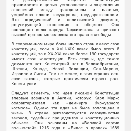
принимается с целью установления и закрепления
отношений между гражданином и властью,
устройства власти государства, государственности.
Это юридический и политический документ,
регулирующий отношения в обществе. Она
воплощает волю народа Таджикистана и признает
высшей ценностью человека его права и свободы.
В современном мире большинство стран имеют свои
конституции, если в XVIII-XIX веках было всего 8
конституций, то в XX-XXI веках более 190 государств
имеют свои конституции. Есть страны, где такого
документа нет. Конституций нет в Великобритании,
Швеции, Канаде, Новой Зеландии, Сан-Марино,
Израиле и Ливии. Тем не менее, в этих странах есть
свои законы, которые практически играют роль
Конституции.
Следует отметить, что идея писаной Конституции
впервые возникла в Англии, которую Карл Маркс
охарактеризовал как «демиурга буржуазного
космоса». Однако эта идея не была воплощена в
жизнь. В стране руководствуются совокупностью
законов, судебных прецедентов и конституционных
обычаев. Они основаны на «Великой хартии
вольностей» 1215 года и «Билле о правах» 1689