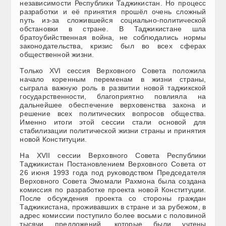
независимости Республики Таджикистан. Но процесс
разработки и её принятия прошёл очень сложный
путь из-за сложившейся социально-политической
обстановки в стране. В Таджикистане шла
братоубийственная война, не соблюдались нормы
законодательства, кризис был во всех сферах
общественной жизни.
Только XVI сессия Верховного Совета положила
начало коренным переменам в жизни страны,
сыграла важную роль в развитии новой таджикской
государственности, благоприятно повлияла на
дальнейшее обеспечение верховенства закона и
решение всех политических вопросов общества.
Именно итоги этой сессии стали основой для
стабилизации политической жизни страны и принятия
новой Конституции.
На XVII сессии Верховного Совета Республики
Таджикистан Постановлением Верховного Совета от
26 июня 1993 года под руководством Председателя
Верховного Совета Эмомали Рахмона была создана
комиссия по разработке проекта новой Конституции.
После обсуждения проекта со стороны граждан
Таджикистана, проживавших в стране и за рубежом, в
адрес комиссии поступило более восьми с половиной
тысячи предложений, которые были учтены