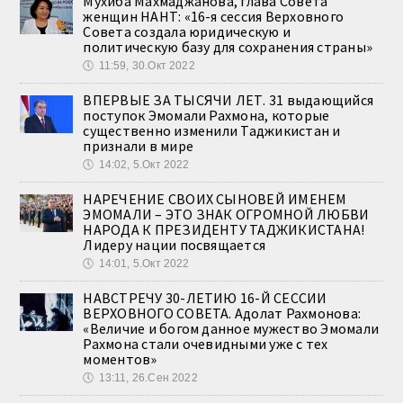
Мухиба Махмаджанова, глава Совета
женщин НАНТ: «16-я сессия Верховного
Совета создала юридическую и
политическую базу для сохранения страны»
🕔
11:59, 30.Окт 2022
ВПЕРВЫЕ ЗА ТЫСЯЧИ ЛЕТ. 31 выдающийся
поступок Эмомали Рахмона, которые
существенно изменили Таджикистан и
признали в мире
🕔
14:02, 5.Окт 2022
НАРЕЧЕНИЕ СВОИХ СЫНОВЕЙ ИМЕНЕМ
ЭМОМАЛИ – ЭТО ЗНАК ОГРОМНОЙ ЛЮБВИ
НАРОДА К ПРЕЗИДЕНТУ ТАДЖИКИСТАНА!
Лидеру нации посвящается
🕔
14:01, 5.Окт 2022
НАВСТРЕЧУ 30-ЛЕТИЮ 16-Й СЕССИИ
ВЕРХОВНОГО СОВЕТА. Адолат Рахмонова:
«Величие и богом данное мужество Эмомали
Рахмона стали очевидными уже с тех
моментов»
🕔
13:11, 26.Сен 2022