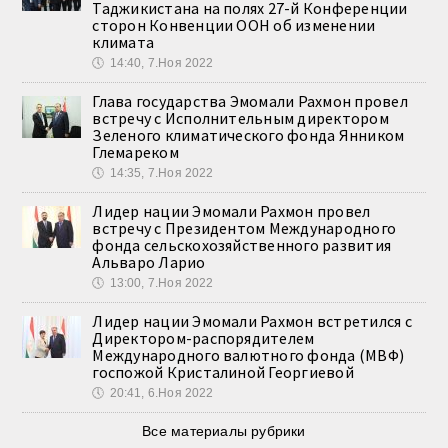
Таджикистана на полях 27-й Конференции
сторон Конвенции ООН об изменении
климата
🕔
14:40, 7.Ноя 2022
Глава государства Эмомали Рахмон провел
встречу с Исполнительным директором
Зеленого климатического фонда Янником
Глемареком
🕔
14:35, 7.Ноя 2022
Лидер нации Эмомали Рахмон провел
встречу с Президентом Международного
фонда сельскохозяйственного развития
Альваро Ларио
🕔
13:00, 7.Ноя 2022
Лидер нации Эмомали Рахмон встретился с
Директором-распорядителем
Международного валютного фонда (МВФ)
госпожой Кристалиной Георгиевой
🕔
20:41, 6.Ноя 2022
Все материалы рубрики