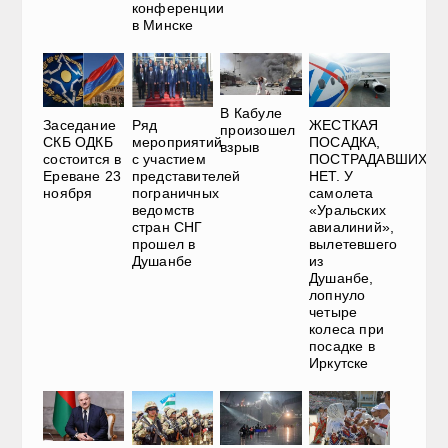
конференции
в Минске
В Кабуле
Ряд
Заседание
ЖЕСТКАЯ
произошел
мероприятий
СКБ ОДКБ
ПОСАДКА,
взрыв
с участием
состоится в
ПОСТРАДАВШИХ
представителей
Ереване 23
НЕТ. У
пограничных
ноября
самолета
ведомств
«Уральских
стран СНГ
авиалиний»,
прошел в
вылетевшего
Душанбе
из
Душанбе,
лопнуло
четыре
колеса при
посадке в
Иркутске