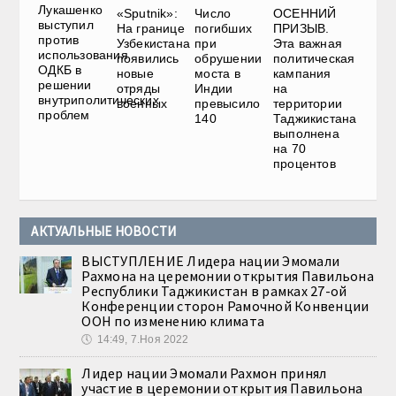
Лукашенко
«Sputnik»:
ОСЕННИЙ
Число
выступил
На границе
ПРИЗЫВ.
погибших
против
Узбекистана
Эта важная
при
использования
появились
политическая
обрушении
ОДКБ в
новые
кампания
моста в
решении
отряды
на
Индии
внутриполитических
военных
территории
превысило
проблем
Таджикистана
140
выполнена
на 70
процентов
АКТУАЛЬНЫЕ НОВОСТИ
ВЫСТУПЛЕНИЕ Лидера нации Эмомали
Рахмона на церемонии открытия Павильона
Республики Таджикистан в рамках 27-ой
Конференции сторон Рамочной Конвенции
ООН по изменению климата
🕔
14:49, 7.Ноя 2022
Лидер нации Эмомали Рахмон принял
участие в церемонии открытия Павильона