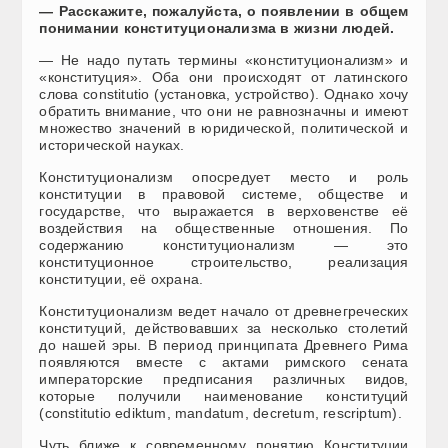
— Расскажите, пожалуйста, о появлении в общем
понимании конституционализма в жизни людей.
— Не надо путать термины «конституционализм» и
«конституция». Оба они происходят от латинского
слова constitutio (установка, устройство). Однако хочу
обратить внимание, что они не равнозначны и имеют
множество значений в юридической, политической и
исторической науках.
Конституционализм опосредует место и роль
конституции в правовой системе, обществе и
государстве, что выражается в верховенстве её
воздействия на общественные отношения. По
содержанию конституционализм — это
конституционное строительство, реализация
конституции, её охрана.
Конституционализм ведет начало от древнегреческих
конституций, действовавших за несколько столетий
до нашей эры. В период принципата Древнего Рима
появляются вместе с актами римского сената
императорские предписания различных видов,
которые получили наименование конституций
(constitutio ediktum, mandatum, decretum, rescriptum).
Чуть ближе к современному понятию Конституции