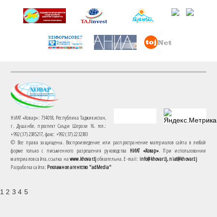
НИАТ «Ховар»: 734018, Республика Таджикистан,
г. Душанбе, проспект Саъди Шерози 16. тел.:
+992 (37) 2385217, факс: +992 (37) 2232383
© Все права защищены. Воспроизведение или распространение материалов сайта в любой
форме только с письменного разрешения руководства
НИАТ «Ховар»
. При использовании
материалов сайта, ссылка на
www.khovar.tj
обязательна. E-mail:
info@khovar.tj, niat@khovar.tj
Разработка сайта:
Рекламное агентство "adMedia"
1 2 3 4 5