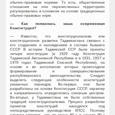
обычно-правовым нормам. То есть, общественные
отношения на этих перечисленных территориях
регулировались в основном на основе традиционных
обычно-правовых норм.
— Как появилась наша современная
Конституция?
— Известно, что конституционализм или
конституционное развитие Таджикистана связано с
его созданием и нахождением в составе бывшего
СССР. В истории Таджикской ССР были приняты
четыре конституции (в 1929 году Конституция
Таджикской Автономной Республики и в 1931, 1937 и
1978 годах Таджикской Союзной Республики), на
основе и во исполнение которых происходили
формирование и совершенствование
республиканского законодательства. Следует
выделить следующие особенности конституций
указанных периодов. Во-первых, они были
разработаны на основе Конституции СССР, характер
и направленность определялись союзным центром.
Во-вторых, у Таджикистана не было собственных
традиций конституционализма. Процесс разработки
проектов конституций находился под
непосредственным руководством КПСС. Поэтому
следует отметить, что до конца 80-х и начала 90-х