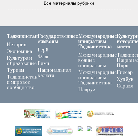
Все материалы рубрики
Таджикистан
Государственные
Международные
Культурн
символы
инициативы
историч
История
Таджикистана
места
Герб
Экономика
Международные
Таджикс
Флаг
Культура и
водные
Национа
образование
Гимн
инициативы
Парк
Туризм
Национальная
Международные
Гиссар
валюта
Таджикистан
инициативы
Хулбук
и мировое
Таджикистана
Саразм
сообщество
Навруз