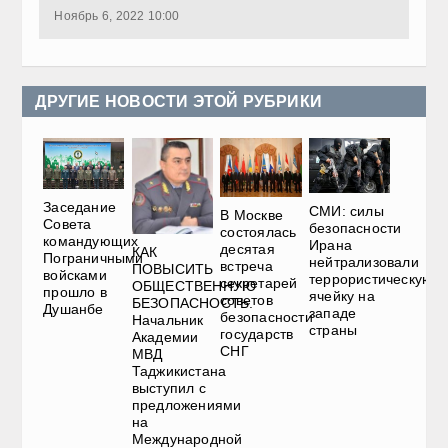
Ноябрь 6, 2022 10:00
ДРУГИЕ НОВОСТИ ЭТОЙ РУБРИКИ
Заседание
СМИ: силы
В Москве
Совета
безопасности
состоялась
командующих
Ирана
десятая
КАК
Пограничными
нейтрализовали
встреча
ПОВЫСИТЬ
войсками
террористическую
секретарей
ОБЩЕСТВЕННУЮ
прошло в
ячейку на
советов
БЕЗОПАСНОСТЬ.
Душанбе
западе
безопасности
Начальник
страны
государств
Академии
СНГ
МВД
Таджикистана
выступил с
предложениями
на
Международной