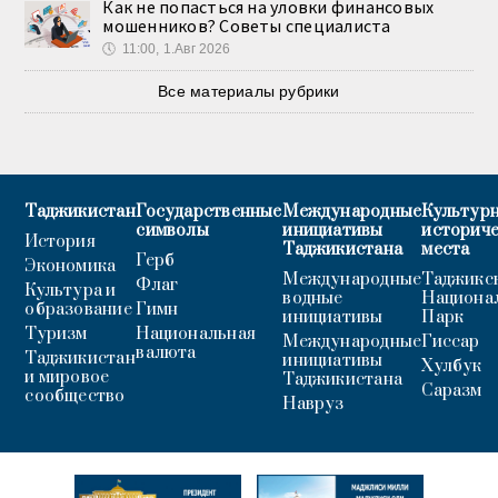
Как не попасться на уловки финансовых
мошенников? Советы специалиста
🕔
11:00, 1.Авг 2026
Все материалы рубрики
Таджикистан
Государственные
Международные
Культурн
символы
инициативы
историч
История
Таджикистана
места
Герб
Экономика
Международные
Таджикс
Флаг
Культура и
водные
Национа
образование
Гимн
инициативы
Парк
Туризм
Национальная
Международные
Гиссар
валюта
Таджикистан
инициативы
Хулбук
и мировое
Таджикистана
Саразм
сообщество
Навруз