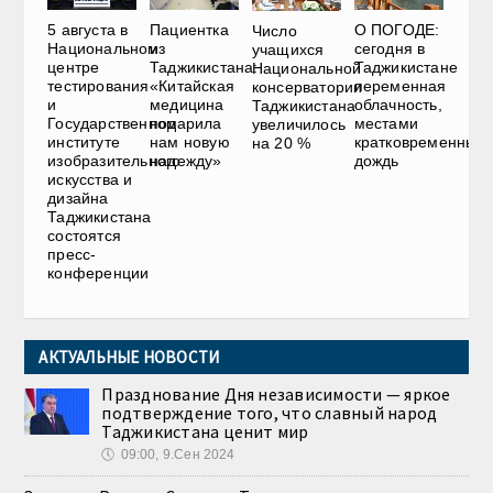
5 августа в
Пациентка
О ПОГОДЕ:
Число
Национальном
из
сегодня в
учащихся
центре
Таджикистана:
Таджикистане
Национальной
тестирования
«Китайская
переменная
консерватории
и
медицина
облачность,
Таджикистана
Государственном
подарила
местами
увеличилось
институте
нам новую
кратковременный
на 20 %
изобразительного
надежду»
дождь
искусства и
дизайна
Таджикистана
состоятся
пресс-
конференции
АКТУАЛЬНЫЕ НОВОСТИ
Празднование Дня независимости — яркое
подтверждение того, что славный народ
Таджикистана ценит мир
🕔
09:00, 9.Сен 2024