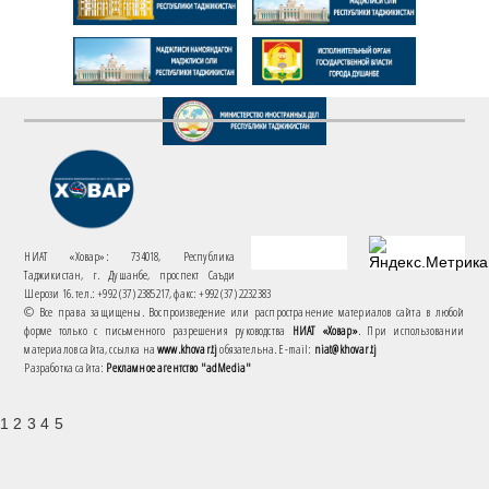
НИАТ «Ховар»: 734018, Республика
Таджикистан, г. Душанбе, проспект Саъди
Шерози 16. тел.: +992 (37) 2385217, факс: +992 (37) 2232383
© Все права защищены. Воспроизведение или распространение материалов сайта в любой
форме только с письменного разрешения руководства
НИАТ «Ховар»
. При использовании
материалов сайта, ссылка на
www.khovar.tj
обязательна. E-mail:
niat@khovar.tj
Разработка сайта:
Рекламное агентство "adMedia"
1 2 3 4 5