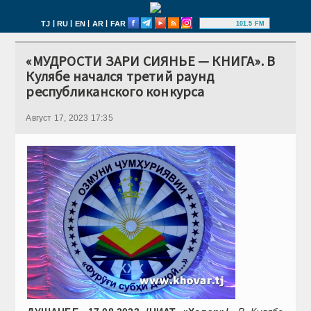
|
|
|
|
TJ
RU
EN
AR
FAR
101.5 FM
«МУДРОСТИ ЗАРИ СИЯНЬЕ — КНИГА». В
Кулябе начался третий раунд
республиканского конкурса
Август 17, 2023 17:35