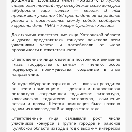
ДУШАНБЕ, 17.08.2023 /НИАТ
«
Ховар
»
/.
В Кулябе
стартовал третий тур республиканского конкурса
«Мудрости зари сиянье — книга». В нём
принимают участие 458 претендентов из районов
региона и состязаются между собой, сообщает
корреспондент НИАТ «Ховар» Сулаймон Холзода.
До открытия ответственные лица Хатлонской области
и другие представители конкурса пожелали всем
участникам успеха и потребовали от жюри
прозрачности и ответственности.
Ответственные лица отметили постоянное внимание
Главы государства к книгам и чтению, особо
подчеркнули преимущества, созданные в этом
направлении.
Конкурс «Мудрости зари сиянье — книга» проводится
по шести номинациям — детская и подростковая
литература, современная таджикская литература,
классическая таджикская литература, сочинение
поэзии и прозы. Шестая номинация была названа
одним из нововведений конкурса этого года.
Ответственные лица связывали рост числа
участников конкурса в группе городов и районов
Кулябской области из года в год с высоким интересом