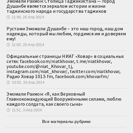
Эмомали Рахмон: Столица Таджикистана — город
Душанбе является зеркалом истории и жизни
таджикского народа и государства таджиков
🕔
11:48, 20.Апр 2024
Рустами Эмомали: Душанбе – это наш город, наш дом
надежды, который мы любим, гордимся им и доверяем
ему!
🕔
11:00, 20.Апр 2024
Официальные страницы НИАТ «Ховар» в социальных
сетях: facebook.com/niatkhovar, t.me/niatkhovar,
youtube.com/@niat_Khovar_tj,
instagram.com/niat_khovar/, twitter.com/niatkhovar,
Радио Ховар 101.5 fm, facebook.com/khovarfm/
🕔
10:55, 20.Апр 2024
Эмомали Рахмон: «Я, как Верховный
Главнокомандующий Вооружёнными силами, люблю
каждого солдата, как своего сына»
🕔
11:51, 3.Апр 2024
Все материалы рубрики