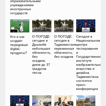
образовательными
учреждениями
иностранных
государств
О ПОГОДЕ:
О ПОГОДЕ:
Сегодня в
Кто и как
сегодня в
сегодня в
Национальном
создаёт
Душанбе
Таджикистане
центре
передовые
небольшая
переменная
тестирования
digital-
облачность,
облачность,
и
продукты?
без
без осадков
Государственном
осадков,
институте
днем до 37
изобразительного
градусов
искусства и
тепла
дизайна
Таджикистана
состоятся
пресс-
конференции