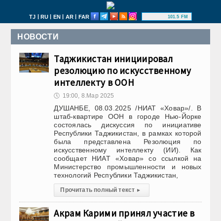
|
|
|
|
TJ
RU
EN
AR
FAR
101.5 FM
НОВОСТИ
Таджикистан инициировал
резолюцию по искусственному
интеллекту в ООН
🕔
19:00, 8.Мар 2025
ДУШАНБЕ, 08.03.2025 /НИАТ «Ховар»/. В
штаб-квартире ООН в городе Нью-Йорке
состоялась дискуссия по инициативе
Республики Таджикистан, в рамках которой
была представлена Резолюция по
искусственному интеллекту (ИИ). Как
сообщает НИАТ «Ховар» со ссылкой на
Министерство промышленности и новых
технологий Республики Таджикистан,
Прочитать полный текст
▸
Акрам Карими принял участие в