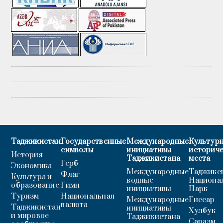
Таджикистан
Государственные
Международные
Культурн
символы
инициативы
историч
История
Таджикистана
места
Герб
Экономика
Международные
Таджикс
Флаг
Культура и
водные
Национа
образование
Гимн
инициативы
Парк
Туризм
Национальная
Международные
Гиссар
валюта
Таджикистан
инициативы
Хулбук
и мировое
Таджикистана
Саразм