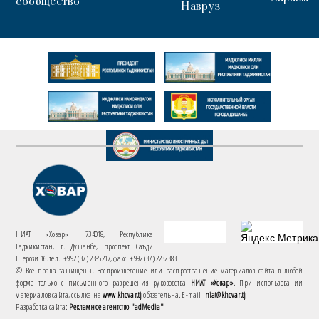
сообщество
Навруз
НИАТ «Ховар»: 734018, Республика
Таджикистан, г. Душанбе, проспект Саъди
Шерози 16. тел.: +992 (37) 2385217, факс: +992 (37) 2232383
© Все права защищены. Воспроизведение или распространение материалов сайта в любой
форме только с письменного разрешения руководства
НИАТ «Ховар»
. При использовании
материалов сайта, ссылка на
www.khovar.tj
обязательна. E-mail:
niat@khovar.tj
Разработка сайта:
Рекламное агентство "adMedia"