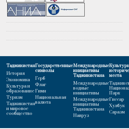
Таджикистан
Государственные
Международные
Культурн
символы
инициативы
историч
История
Таджикистана
места
Герб
Экономика
Международные
Таджикс
Флаг
Культура и
водные
Национа
образование
Гимн
инициативы
Парк
Туризм
Национальная
Международные
Гиссар
валюта
Таджикистан
инициативы
Хулбук
и мировое
Таджикистана
Саразм
сообщество
Навруз