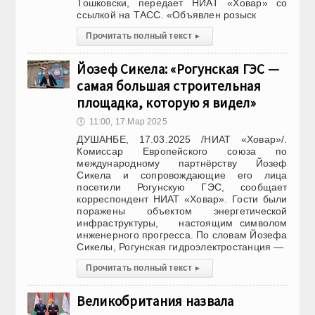
Тошковски, передает НИАТ «Ховар» со
ссылкой на ТАСС. «Объявлен розыск
Прочитать полный текст
▸
Йозеф Сикела: «Рогунская ГЭС —
самая большая строительная
площадка, которую я видел»
🕔
11:00, 17.Мар 2025
ДУШАНБЕ, 17.03.2025 /НИАТ «Ховар»/.
Комиссар Европейского союза по
международному партнёрству Йозеф
Сикела и сопровождающие его лица
посетили Рогунскую ГЭС, сообщает
корреспондент НИАТ «Ховар». Гости были
поражены объектом энергетической
инфраструктуры, настоящим символом
инженерного прогресса. По словам Йозефа
Сикелы, Рогунская гидроэлектростанция —
Прочитать полный текст
▸
Великобритания назвала