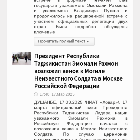
встрече в формате тет-а-тет глав
государств уважаемого Эмомали Рахмона
и уважаемого Владимира Путина и
продолжилось на расширенной встрече с
участием официальных делегаций двух
стран. Были подробно обсуждены
ключевые
Прочитать полный текст
▸
Президент Республики
Таджикистан Эмомали Рахмон
возложил венок к Могиле
Неизвестного Cолдата в Москве
Российской Федерации
🕔
17:40, 17.Мар 2025
ДУШАНБЕ, 17.03.2025 /НИАТ «Ховар»/. 17
марта официальный визит Президента
Республики Таджикистан, Лидера нации
уважаемого Эмомали Рахмона, в
Российскую Федерацию начался с
возложения венка к Могиле Неизвестного
Cолдата. По случаю церемонии
возложения венка в Александровском саду