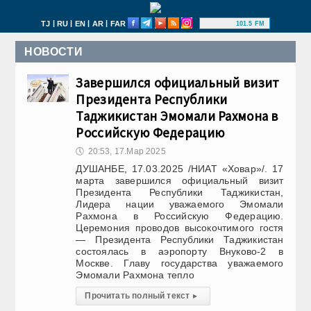
|
|
|
|
TJ
RU
EN
AR
FAR
101.5 FM
НОВОСТИ
Завершился официальный визит
Президента Республики
Таджикистан Эмомали Рахмона в
Российскую Федерацию
🕔
20:53, 17.Мар 2025
ДУШАНБЕ, 17.03.2025 /НИАТ «Ховар»/. 17
марта завершился официальный визит
Президента Республики Таджикистан,
Лидера нации уважаемого Эмомали
Рахмона в Российскую Федерацию.
Церемония проводов высокочтимого гостя
— Президента Республики Таджикистан
состоялась в аэропорту Внуково-2 в
Москве. Главу государства уважаемого
Эмомали Рахмона тепло
Прочитать полный текст
▸