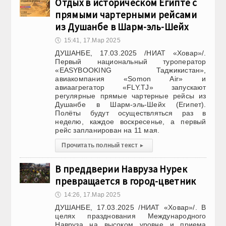
Отдых в историческом Египте с
прямыми чартерными рейсами
из Душанбе в Шарм-эль-Шейх
🕔
15:41, 17.Мар 2025
ДУШАНБЕ, 17.03.2025 /НИАТ «Ховар»/.
Первый национальный туроператор
«EASYBOOKING Таджикистан»,
авиакомпания «Somon Air» и
авиаагрегатор «FLY.TJ» запускают
регулярные прямые чартерные рейсы из
Душанбе в Шарм-эль-Шейх (Египет).
Полёты будут осуществляться раз в
неделю, каждое воскресенье, а первый
рейс запланирован на 11 мая.
Прочитать полный текст
▸
В преддверии Навруза Нурек
превращается в город-цветник
🕔
14:26, 17.Мар 2025
ДУШАНБЕ, 17.03.2025 /НИАТ «Ховар»/. В
целях празднования Международного
Навруза на высоком уровне и приема