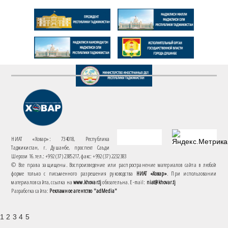
НИАТ «Ховар»: 734018, Республика
Таджикистан, г. Душанбе, проспект Саъди
Шерози 16. тел.: +992 (37) 2385217, факс: +992 (37) 2232383
© Все права защищены. Воспроизведение или распространение материалов сайта в любой
форме только с письменного разрешения руководства
НИАТ «Ховар»
. При использовании
материалов сайта, ссылка на
www.khovar.tj
обязательна. E-mail:
niat@khovar.tj
Разработка сайта:
Рекламное агентство "adMedia"
1 2 3 4 5