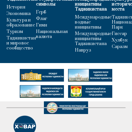
символы
инициативы
историч
История
Таджикистана
места
Герб
Экономика
Международные
Таджикс
Флаг
Культура и
водные
Национа
образование
Гимн
инициативы
Парк
Туризм
Национальная
Международные
Гиссар
валюта
Таджикистан
инициативы
Хулбук
и мировое
Таджикистана
Саразм
сообщество
Навруз