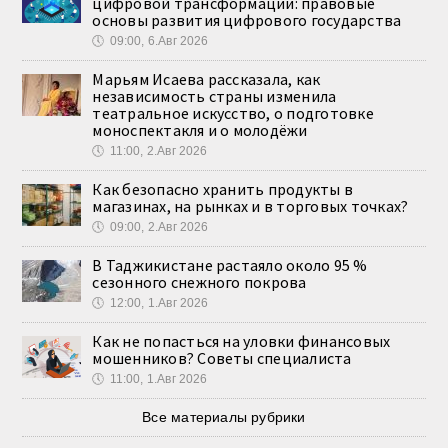
цифровой трансформации: правовые
основы развития цифрового государства
🕔
09:00, 6.Авг 2026
Марьям Исаева рассказала, как
независимость страны изменила
театральное искусство, о подготовке
моноспектакля и о молодёжи
🕔
11:00, 2.Авг 2026
Как безопасно хранить продукты в
магазинах, на рынках и в торговых точках?
🕔
09:00, 2.Авг 2026
В Таджикистане растаяло около 95 %
сезонного снежного покрова
🕔
12:00, 1.Авг 2026
Как не попасться на уловки финансовых
мошенников? Советы специалиста
🕔
11:00, 1.Авг 2026
Все материалы рубрики