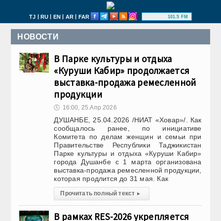
|
|
|
|
TJ
RU
EN
AR
FAR
101.5 FM
НОВОСТИ
В Парке культуры и отдыха
«Куруши Кабир» продолжается
выставка-продажа ремесленной
продукции
🕔
16:00, 25.Апр 2026
ДУШАНБЕ, 25.04.2026 /НИАТ «Ховар»/. Как
сообщалось ранее, по инициативе
Комитета по делам женщин и семьи при
Правительстве Республики Таджикистан
Парке культуры и отдыха «Куруши Кабир»
города Душанбе с 1 марта организована
выставка-продажа ремесленной продукции,
которая продлится до 31 мая. Как
Прочитать полный текст
▸
В рамках RES-2026 укрепляется