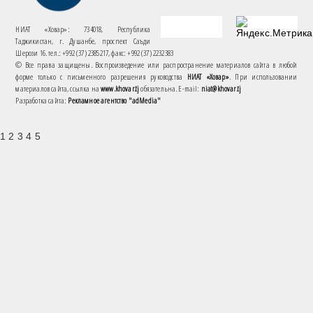
НИАТ «Ховар»: 734018, Республика
Таджикистан, г. Душанбе, проспект Саъди
Шерози 16. тел.: +992 (37) 2385217, факс: +992 (37) 2232383
© Все права защищены. Воспроизведение или распространение материалов сайта в любой
форме только с письменного разрешения руководства
НИАТ «Ховар»
. При использовании
материалов сайта, ссылка на
www.khovar.tj
обязательна. E-mail:
niat@khovar.tj
Разработка сайта:
Рекламное агентство "adMedia"
1 2 3 4 5