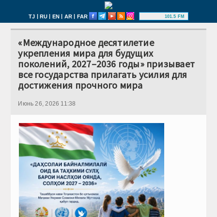
|
|
|
|
TJ
RU
EN
AR
FAR
101.5 FM
«Международное десятилетие
укрепления мира для будущих
поколений, 2027–2036 годы» призывает
все государства прилагать усилия для
достижения прочного мира
Июнь 26, 2026 11:38