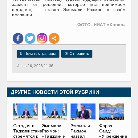
зависит от решений, которые мы принимаем
сегодня», — сказал Эмомали Рахмон в своём
послании.
ФОТО: НИАТ «Ховар»

Печать страницы
✉
Отправить
Июнь 26, 2026 11:38
ДРУГИЕ НОВОСТИ ЭТОЙ РУБРИКИ
Сегодня в
Эмомали
Эмомали
Фараз
Таджикистане
Рахмон:
Рахмон
Саид:
стремятся к
«Таджики и
назвал
«Учреждение