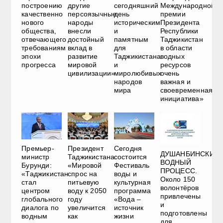
построению
другие
сегодняшний
Международной
качественно
персоязычные
день
премии
нового
народы
историческим
Президента
общества,
внесли
и
Республики
отвечающего
достойный
памятным
Таджикистан
требованиям
вклад в
для
в области
эпохи
развитие
Таджикистана
водных
прогресса
мировой
и
ресурсов
цивилизации»
миролюбивых
очень
народов
важная и
мира
своевременная
инициатива»
Премьер-
Президент
Сегодня
ДУШАНБИНСКИЙ
министр
Таджикистана:
состоится
ВОДНЫЙ
Бурунди:
«Мировой
Фестиваль
ПРОЦЕСС.
«Таджикистан
спрос на
воды и
Около 150
стал
питьевую
культурная
волонтёров
центром
воду к 2050
программа
привлечены
глобального
году
«Вода –
и
диалога по
увеличится
источник
подготовлены
водным
как
жизни
для