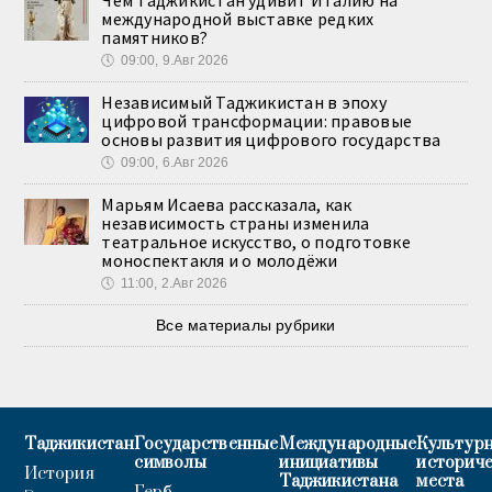
Чем Таджикистан удивит Италию на
международной выставке редких
памятников?
🕔
09:00, 9.Авг 2026
Независимый Таджикистан в эпоху
цифровой трансформации: правовые
основы развития цифрового государства
🕔
09:00, 6.Авг 2026
Марьям Исаева рассказала, как
независимость страны изменила
театральное искусство, о подготовке
моноспектакля и о молодёжи
🕔
11:00, 2.Авг 2026
Все материалы рубрики
Таджикистан
Государственные
Международные
Культурн
символы
инициативы
историч
История
Таджикистана
места