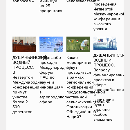
вопросам»
минимум
человечества»
проведения
на 25
Четвёртой
процентов»
Международной
конференции
высокого
уровня
ДУШАНБИНСКИЙ
ДУШАНБИНСКИЙ
В Душанбе
Какие
ВОДНЫЙ
ВОДНЫЙ
проходит
мероприятия
ПРОЦЕСС.
ПРОЦЕСС.
Международный
будут
Вопросу
В
форум
проводиться
финансирования
Четвёртой
ФАО по
в рамках
проектов в
Международной
науке и
региональной
сфере
конференции
инновациям
конференции
водоснабжения
примут
в
продовольственной
и
участие
агропродовольственной
и
санитарии
более 2
сфере
сельскохозяйственной
будет
500
Организации
уделено
делегатов
Объединённых
особое
Наций?
внимание