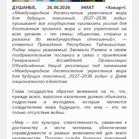
ДУШАНБЕ, 26.06.2026 /НИАТ «Ховар»/.
«Международное десятилетие укрепления мира
для будущих поколений, 2027–2036 годы»
призывает все государства прилагать усилия для
достижения прочного мира и его укрепления на
всех уровнях – от семьи, общества, страны и
региона до международных отношений», —
отметил Президент Республики Таджикистан,
Лидер нации уважаемый Эмомали Рахмон в своём
поздравительном послании в связи с принятием
Генеральной Ассамблеей Организации
Объединённых Наций резолюции под названием
«Международное десятилетие укрепления мира
для будущих поколений, 2027–2036 годы» и Днём
национального единства.
Глава государства обратил внимание на то, что,
прежде всего, взрослое население должно объяснять
подросткам и молодёжи, которые являются
созидателями мира будущего, что мир – это не
только отсутствие войны.
«Мир – это культура, ответственность, уважение к
достоинству и чести человека, обеспечение
справедливости и равных возможностей для всего
человечества. Поэтому судьба будущих поколений