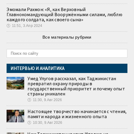
Эмомали Рахмон: «Я, как Верховный
Главнокомандующий Вооружёнными силами, люблю
каждого солдата, как своего сына»
🕔
11:51, 3.Апр 2024
Все материалы рубрики
ИНТЕРВЬЮ И АНАЛИТИКА
Умед Улугов рассказал, как Таджикистан
превратил охрану природы в
государственный приоритет и почему опыт
страны уникален
🕔
11:30, 9.Авг 2026
Настоящее творчество начинается с чтения,
памяти народа и жизненного опыта
🕔
10:30, 9.Авг 2026