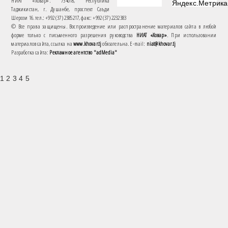
НИАТ «Ховар»: 734018, Республика
Таджикистан, г. Душанбе, проспект Саъди
Шерози 16. тел.: +992 (37) 2385217, факс: +992 (37) 2232383
© Все права защищены. Воспроизведение или распространение материалов сайта в любой
форме только с письменного разрешения руководства
НИАТ «Ховар»
. При использовании
материалов сайта, ссылка на
www.khovar.tj
обязательна. E-mail:
niat@khovar.tj
Разработка сайта:
Рекламное агентство "adMedia"
1 2 3 4 5