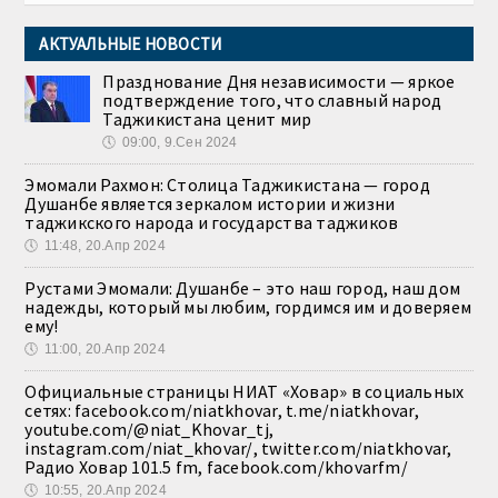
АКТУАЛЬНЫЕ НОВОСТИ
Празднование Дня независимости — яркое
подтверждение того, что славный народ
Таджикистана ценит мир
🕔
09:00, 9.Сен 2024
Эмомали Рахмон: Столица Таджикистана — город
Душанбе является зеркалом истории и жизни
таджикского народа и государства таджиков
🕔
11:48, 20.Апр 2024
Рустами Эмомали: Душанбе – это наш город, наш дом
надежды, который мы любим, гордимся им и доверяем
ему!
🕔
11:00, 20.Апр 2024
Официальные страницы НИАТ «Ховар» в социальных
сетях: facebook.com/niatkhovar, t.me/niatkhovar,
youtube.com/@niat_Khovar_tj,
instagram.com/niat_khovar/, twitter.com/niatkhovar,
Радио Ховар 101.5 fm, facebook.com/khovarfm/
🕔
10:55, 20.Апр 2024