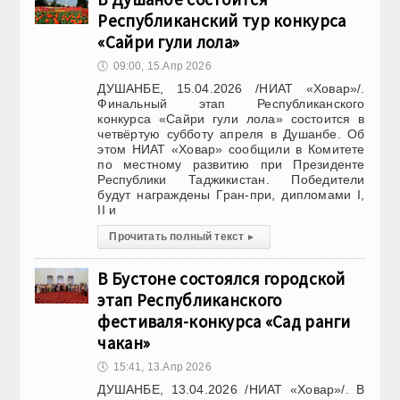
Республиканский тур конкурса
«Сайри гули лола»
🕔
09:00, 15.Апр 2026
ДУШАНБЕ, 15.04.2026 /НИАТ «Ховар»/.
Финальный этап Республиканского
конкурса «Сайри гули лола» состоится в
четвёртую субботу апреля в Душанбе. Об
этом НИАТ «Ховар» сообщили в Комитете
по местному развитию при Президенте
Республики Таджикистан. Победители
будут награждены Гран-при, дипломами I,
II и
Прочитать полный текст
▸
В Бустоне состоялся городской
этап Республиканского
фестиваля-конкурса «Сад ранги
чакан»
🕔
15:41, 13.Апр 2026
ДУШАНБЕ, 13.04.2026 /НИАТ «Ховар»/. В