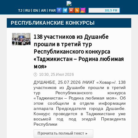
|
|
|
|
TJ
RU
EN
AR
FAR
101.5 FM
РЕСПУБЛИКАНСКИЕ КОНКУРСЫ
138 участников из Душанбе
прошли в третий тур
Республиканского конкурса
«Таджикистан – Родина любимая
моя»
🕔
10:30, 25.Июл 2026
ДУШАНБЕ, 25.07.2026 /НИАТ «Ховар»/. 138
участников из Душанбе прошли в третий
тур Республиканского конкурса
«Таджикистан – Родина любимая моя». Об
этом сообщили в отделе информации
аппарата Председателя города Душанбе.
Конкурс проводится в Таджикистане уже
восьмой год под эгидой Президента
Республики
Прочитать полный текст
▸