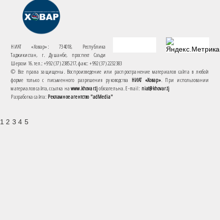
НИАТ «Ховар»: 734018, Республика
Таджикистан, г. Душанбе, проспект Саъди
Шерози 16. тел.: +992 (37) 2385217, факс: +992 (37) 2232383
© Все права защищены. Воспроизведение или распространение материалов сайта в любой
форме только с письменного разрешения руководства
НИАТ «Ховар»
. При использовании
материалов сайта, ссылка на
www.khovar.tj
обязательна. E-mail:
niat@khovar.tj
Разработка сайта:
Рекламное агентство "adMedia"
1 2 3 4 5