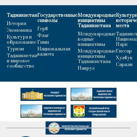
Таджикистан
Государственные
Международные
Культурн
символы
инициативы
историч
История
Таджикистана
места
Герб
Экономика
Международные
Таджикс
Флаг
Культура и
водные
Национа
образование
Гимн
инициативы
Парк
Туризм
Национальная
Международные
Гиссар
валюта
Таджикистан
инициативы
Хулбук
и мировое
Таджикистана
Саразм
сообщество
Навруз