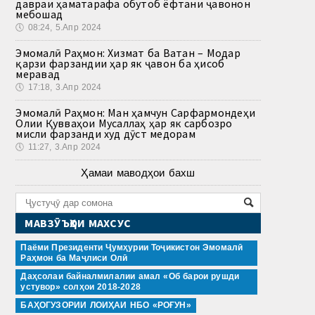
давраи ҳаматарафа обутоб ёфтани ҷавонон
мебошад
🕔
08:24, 5.Апр 2024
Эмомалӣ Раҳмон: Хизмат ба Ватан – Модар
қарзи фарзандии ҳар як ҷавон ба ҳисоб
меравад
🕔
17:18, 3.Апр 2024
Эмомалӣ Раҳмон: Ман ҳамчун Сарфармондеҳи
Олии Қувваҳои Мусаллаҳ ҳар як сарбозро
мисли фарзанди худ дӯст медорам
🕔
11:27, 3.Апр 2024
Ҳамаи маводҳои бахш
МАВЗӮЪҲОИ МАХСУС
Паёми Президенти Ҷумҳурии Тоҷикистон Эмомалӣ
Раҳмон ба Маҷлиси Олӣ
Даҳсолаи байналмилалии амал «Об барои рушди
устувор» солҳои 2018-2028
БАҲОГУЗОРИИ ЛОИҲАИ НБО «РОҒУН»