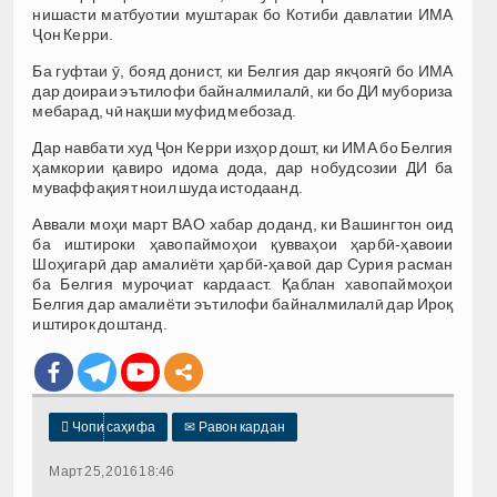
нишасти матбуотии муштарак бо Котиби давлатии ИМА
Ҷон Керри.
Ба гуфтаи ӯ, бояд донист, ки Белгия дар якҷоягӣ бо ИМА
дар доираи эътилофи байналмилалӣ, ки бо ДИ мубориза
мебарад, чӣ нақши муфид мебозад.
Дар навбати худ Ҷон Керри изҳор дошт, ки ИМА бо Белгия
ҳамкории қавиро идома дода, дар нобудсозии ДИ ба
муваффақият ноил шуда истодаанд.
Аввали моҳи март ВАО хабар доданд, ки Вашингтон оид
ба иштироки ҳавопаймоҳои қувваҳои ҳарбӣ-ҳавоии
Шоҳигарӣ дар амалиёти ҳарбӣ-ҳавоӣ дар Сурия расман
ба Белгия муроҷиат кардааст. Қаблан хавопаймоҳои
Белгия дар амалиёти эътилофи байналмилалӣ дар Ироқ
иштирок доштанд.

Чопи саҳифа
✉
Равон кардан
Март 25, 2016 18:46