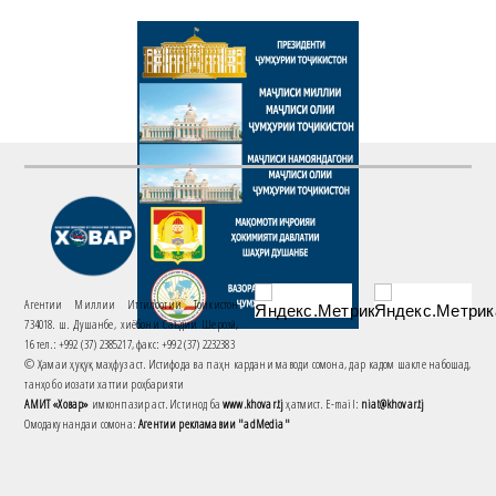
Агентии Миллии Иттилоотии Тоҷикистон
734018. ш. Душанбе, хиёбони Саъдии Шерозӣ,
16 тел.: +992 (37) 2385217, факс: +992 (37) 2232383
© Ҳамаи ҳуқуқ маҳфуз аст. Истифода ва паҳн кардани маводи сомона, дар кадом шакле набошад,
танҳо бо иҷозати хаттии роҳбарияти
АМИТ «Ховар»
имконпазир аст. Истинод ба
www.khovar.tj
ҳатмист. E-mail:
niat@khovar.tj
Омодакунандаи сомона:
Агентии рекламавии "adMedia"