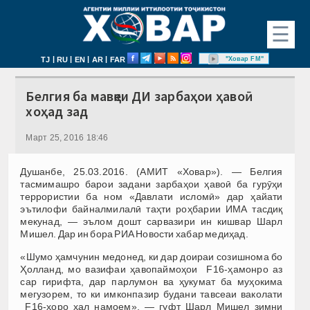
☰
|
|
|
|
"Ховар FM"
TJ
RU
EN
AR
FAR
Белгия ба мавқеи ДИ зарбаҳои ҳавоӣ
хоҳад зад
Март 25, 2016 18:46
Душанбе, 25.03.2016. (АМИТ «Ховар»). — Белгия
тасмимашро барои задани зарбаҳои ҳавоӣ ба гурӯҳи
террористии ба ном «Давлати исломӣ» дар ҳайати
эътилофи байналмилалӣ таҳти роҳбарии ИМА тасдиқ
мекунад, — эълом дошт сарвазири ин кишвар Шарл
Мишел. Дар ин бора РИА Новости хабар медиҳад.
«Шумо ҳамчунин медонед, ки дар доираи созишнома бо
Ҳолланд, мо вазифаи ҳавопаймоҳои F16-ҳамонро аз
сар гирифта, дар парлумон ва ҳукумат ба муҳокима
мегузорем, то ки имконпазир будани тавсеаи ваколати
F16-ҳоро ҳал намоем», — гуфт Шарл Мишел зимни