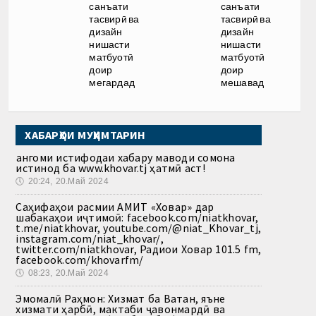
санъати
санъати
тасвирӣ ва
тасвирӣ ва
дизайн
дизайн
нишасти
нишасти
матбуотӣ
матбуотӣ
доир
доир
мегардад
мешавад
ХАБАРҲОИ МУҲИМТАРИН
Ҳангоми истифодаи хабару маводи сомона
истинод ба www.khovar.tj ҳатмӣ аст!
🕔
20:24, 20.Май 2024
Саҳифаҳои расмии АМИТ «Ховар» дар
шабакаҳои иҷтимоӣ: facebook.com/niatkhovar,
t.me/niatkhovar, youtube.com/@niat_Khovar_tj,
instagram.com/niat_khovar/,
twitter.com/niatkhovar, Радиои Ховар 101.5 fm,
facebook.com/khovarfm/
🕔
08:23, 20.Май 2024
Эмомалӣ Раҳмон: Хизмат ба Ватан, яъне
хизмати ҳарбӣ, мактаби ҷавонмардӣ ва