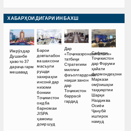
ХАБАРҲОИ ДИГАРИ ИН БАХШ
Дар
Барои
Имрӯз дар
Сафири
«Тоҷикаэронавигатсия»
довталабон
Душанбе
Тоҷикистон
татбиқи
ва шахсони
ҳаво то 37
дар Форуми
Стратегияи
масъули
дараҷа гарм
ҳайати
миллии
рушди
мешавад
фармондеҳони
фаъолгардонии
захираҳои
Маркази
нақши занон
инсонӣ дар
омӯзишҳои
дар
низоми
таҳқиқотии
Тоҷикистон
бонкии
Шарқи
баррасӣ
Тоҷикистон
Наздик ва
гардид
оид ба
Осиёи
барномаи
Ҷанубӣ
JISPA
иштирок
ҳамоиш
намуд
доир шуд