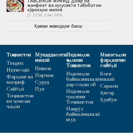
ТАВСИЯҲОИ МУФИД. Доир ба
манфиат ва хусусияти табобатии
хӯрокҳои миллӣ
🕔
13:30, 2.Авг 2026
Ҳамаи маводҳои бахш
Тоҷикистон
Муқаддасоти
Иқдомҳои
Мавзеъҳои
миллӣ
ҷаҳонии
фарҳангию
Таърих
Тоҷикистон
сайёҳӣ
Нишон
Иқтисодӣ
Иқдомҳои
Боғи
Парчам
Фарҳанг ва
байналмилалӣ
миллӣ
маориф
Суруд
дар соҳаи об
Саразм
Сайёҳӣ
Пул
Иқдомҳои
Ҳисор
Тоҷикистон
ҷаҳонии
Ҳулбук
ва ҷомеаи
Тоҷикистон
ҷаҳон
Наврӯз
байналмилалӣ
шуд