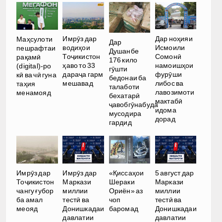
Имрӯз дар
Дар ноҳияи
Маҳсулоти
Дар
водиҳои
Исмоили
пешрафтаи
Душанбе
Тоҷикистон
Сомонӣ
рақамӣ
176 кило
ҳаво то 33
намоишҳои
(digital)-ро
гӯшти
дараҷа гарм
фурӯши
кӣ ва чӣ гуна
бедонаи ба
мешавад
либос ва
таҳия
талаботи
лавозимоти
менамояд
бехатарӣ
мактабӣ
ҷавобгӯнабуда
идома
мусодира
дорад
гардид
Имрӯз дар
Имрӯз дар
«Қиссаҳои
5 август дар
Тоҷикистон
Маркази
Шераки
Маркази
чангу ғубор
миллии
Ориён» аз
миллии
ба амал
тестӣ ва
чоп
тестӣ ва
меояд
Донишкадаи
баромад
Донишкадаи
давлатии
давлатии