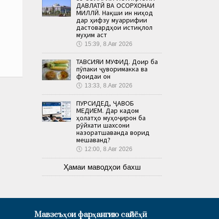
ДАВЛАТӢ ВА ОСОРХОНАИ
МИЛЛӢ. Нақши ин ниҳод
дар ҳифзу муаррифии
дастовардҳои истиқлол
муҳим аст
🕔
15:39, 8.Авг 2026
ТАВСИЯИ МУФИД. Доир ба
пӯпаки ҷуворимакка ва
фоидаи он
🕔
13:33, 8.Авг 2026
ПУРСИДЕД, ҶАВОБ
МЕДИҲЕМ. Дар кадом
ҳолатҳо муҳоҷирон ба
рӯйхати шахсони
назоратшаванда ворид
мешаванд?
🕔
12:00, 8.Авг 2026
Ҳамаи маводҳои бахш
Мавзеъҳои фарҳангию сайёҳӣ