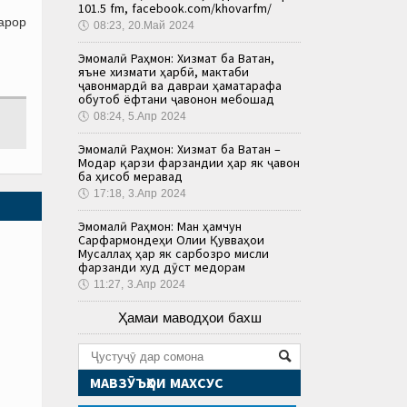
101.5 fm, facebook.com/khovarfm/
арор
🕔
08:23, 20.Май 2024
Эмомалӣ Раҳмон: Хизмат ба Ватан,
яъне хизмати ҳарбӣ, мактаби
ҷавонмардӣ ва давраи ҳаматарафа
обутоб ёфтани ҷавонон мебошад
🕔
08:24, 5.Апр 2024
Эмомалӣ Раҳмон: Хизмат ба Ватан –
Модар қарзи фарзандии ҳар як ҷавон
ба ҳисоб меравад
🕔
17:18, 3.Апр 2024
Эмомалӣ Раҳмон: Ман ҳамчун
Сарфармондеҳи Олии Қувваҳои
Мусаллаҳ ҳар як сарбозро мисли
фарзанди худ дӯст медорам
🕔
11:27, 3.Апр 2024
Ҳамаи маводҳои бахш
МАВЗӮЪҲОИ МАХСУС