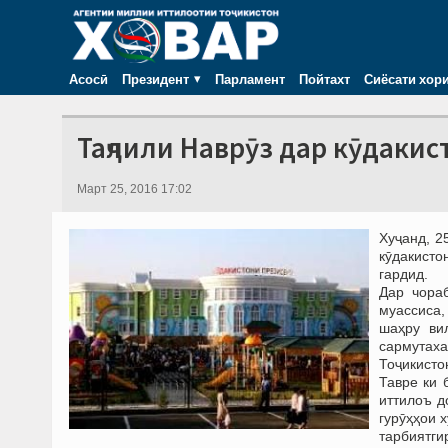
Асосӣ
Президент
Парламент
Пойтахт
Сиёсати хор
Таҷлили Наврӯз дар кӯдаки
Март 25, 2016 17:02
Хуҷанд, 2
кӯдакисто
гардид.
Дар чора
муассиса
шаҳру ви
сармутаха
Тоҷикистон
Тавре ки 
иттилоъ д
гурӯҳҳои 
тарбиятги