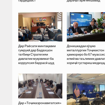
гардидааст
дараҷа гарм мешавад
Дар Раёсати минтақавии
Донишкадаи кӯҳию
гумрукӣ дар Бадахшон
металлургии Тоҷикистон
татбиқи Стратегияи
ҳамкориро бо 67 муасси
давлатии муқовимат ба
илмӣ ва таълимии давла
коррупсия баррасӣ шуд
хориҷӣ густариш медиҳа
Дар «Тоҷикаэронавигатсия»