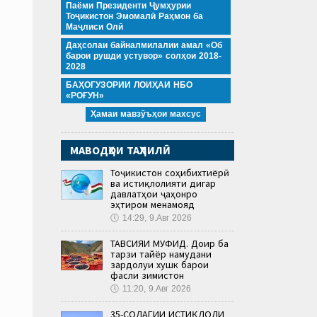
Паёми Президенти Ҷумҳурии
Тоҷикистон Эмомалӣ Раҳмон ба
Маҷлиси Олӣ
Даҳсолаи байналмилалии амал «Об
барои рушди устувор» солҳои 2018-
2028
БАҲОГУЗОРИИ ЛОИҲАИ НБО
«РОҒУН»
Ҳамаи мавзӯъҳои махсус
МАВОДҲОИ ТАҲЛИЛӢ
Тоҷикистон соҳибихтиёрӣ
ва истиқлолияти дигар
давлатҳои ҷаҳонро
эҳтиром менамояд
🕔
14:29, 9.Авг 2026
ТАВСИЯИ МУФИД. Доир ба
тарзи тайёр намудани
зардолуи хушк барои
фасли зимистон
🕔
11:20, 9.Авг 2026
35-СОЛАГИИ ИСТИҚЛОЛИ