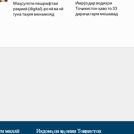
Имрӯз дар водиҳои
Маҳсулоти пешрафтаи
Тоҷикистон ҳаво то 33
рақамӣ (digital)-ро кӣ ва чӣ
дараҷа гарм мешавад
гуна таҳия менамояд
ти миллӣ
Иқдомҳои ҷаҳонии Тоҷикистон