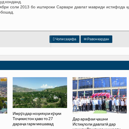
руд хонданд.
тябри соли 2013 бо иштироки Сарвари давлат мавриди истифода қ
ебошад.

Чопи саҳифа
✉
Равон кардан
Имрӯз дар ноҳияҳои кӯҳии
Тоҷикистон ҳаво то 27
Дар арафаи ҷашни
дараҷа гарм мешавад
Истиқлоли давлатӣ дар