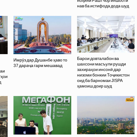
ноҳияи Рашт чор иншооти
нав ба истифода дода шуд
Барои довталабон ва
Имрӯз дар Душанбе ҳаво то
шахсони масъули рушди
37 дараҷа гарм мешавад
захираҳои инсонӣ дар
саи
низоми бонкии Тоҷикистон
тҳои
оид ба барномаи JISPA
д
ҳамоиш доир шуд