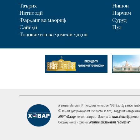
Таърих
Нишон
Иқтисодӣ
Парчам
Фарҳанг ва маориф
Суруд
Сайёҳӣ
Пул
Тоҷикистон ва ҷомеаи ҷаҳон
Агентии Миллии Иттилоотии Тоҷикистон 734018. ш. Душанбе, хиёбони 
© Ҳамаи ҳуқуқ маҳфуз аст. Истифода ва паҳн кардани маводи сомо
АМИТ «Ховар»
имконпазир аст. Истинод ба
www.khovar.tj
ҳатмист.
Омодакунандаи сомона:
Агентии рекламавии "adMedia"