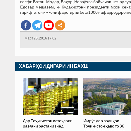
васфи Ватан, Модар, Баҳор, Наврӯз ва бойчечак шеъру су
Ёдовар мешавем, ки Кӯдакистони президентӣ моҳи сен
гирифта, он имкони фарогирии беш 1000 нафарро доро м
Март 25, 2016 17:02
ХАБАРҲОИ ДИГАРИ ИН БАХШ
Дар Тоҷикистон истеҳсоли
Имрӯз дар водиҳои
равғани растанӣ зиёд
Тоҷикистон ҳаво то 36