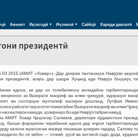
иҷӣ
Амният
Иқтисодӣ
Иҷтимоӣ
Сайёҳӣ
Хариди давлатӣ
стони президентӣ
5.03.2015.(АМИТ «Ховар»).-Дар доираи тантанаҳои Наврӯзи ҷаҳонӣ
ни президентӣ, воқеъ дар шаҳри Хуҷанд иди Наврӯз бошукӯҳ та
бинии идона, ки дар он толибилмону волидайни тарбиятгиранда
, меҳмонон аз Вазорати маориф ва илми ҷумҳурӣ, идораҳои мао
лоят ва сохторҳои мухталиф иштирок доштанд, Лутфия Иммат
ссиси раёсати таҳсилоти томактабии Вазорати маориф ва илми Ҷум
 низ иштирок намуда, ҳозиринро бо иди Наврӯз табрик намуд.
ба АМИТ Ховар Ҷаҳонгир Салимов, директори кӯдакистони презид
од, бахши фарҳангии чорабинии идона дар иҷрои тарбиятгиранда
хурду калони муассисаи мазкур пешкаши ҳозирин гардид. Салому п
рандагон бо се забон — точикӣ, русӣ ва англисӣ садо дода, кӯдако