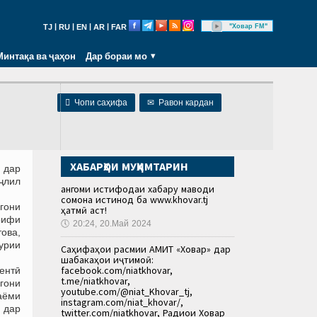
|
|
|
|
"Ховар FM"
TJ
RU
EN
AR
FAR
Минтақа ва ҷаҳон
Дар бораи мо

Чопи саҳифа
✉
Равон кардан
ХАБАРҲОИ МУҲИМТАРИН
 дар
ҷлил
Ҳангоми истифодаи хабару маводи
сомона истинод ба www.khovar.tj
гони
ҳатмӣ аст!
рифи
🕔
20:24, 20.Май 2024
ова,
ҳурии
Саҳифаҳои расмии АМИТ «Ховар» дар
шабакаҳои иҷтимоӣ:
facebook.com/niatkhovar,
ентӣ
t.me/niatkhovar,
гони
youtube.com/@niat_Khovar_tj,
аёми
instagram.com/niat_khovar/,
н дар
twitter.com/niatkhovar, Радиои Ховар