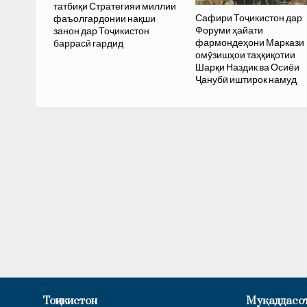
татбиқи Стратегияи миллии
Сафири Тоҷикистон дар
фаъолгардонии нақши
Форуми ҳайати
занон дар Тоҷикистон
фармондеҳони Маркази
баррасӣ гардид
омӯзишҳои таҳқиқотии
Шарқи Наздик ва Осиёи
Ҷанубӣ иштирок намуд
Тоҷикистон
Муқаддасо