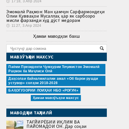
🕔
17:18, 3.Апр 2024
Эмомалӣ Раҳмон: Ман ҳамчун Сарфармондеҳи
Олии Қувваҳои Мусаллаҳ ҳар як сарбозро
мисли фарзанди худ дӯст медорам
🕔
11:27, 3.Апр 2024
Ҳамаи маводҳои бахш
МАВЗӮЪҲОИ МАХСУС
Паёми Президенти Ҷумҳурии Тоҷикистон Эмомалӣ
Раҳмон ба Маҷлиси Олӣ
Даҳсолаи байналмилалии амал «Об барои рушди
устувор» солҳои 2018-2028
БАҲОГУЗОРИИ ЛОИҲАИ НБО «РОҒУН»
Ҳамаи мавзӯъҳои махсус
МАВОДҲОИ ТАҲЛИЛӢ
ТАҒЙИРЁБИИ ИҚЛИМ ВА
ПАЙОМАДҲОИ ОН. Дар соҳаи