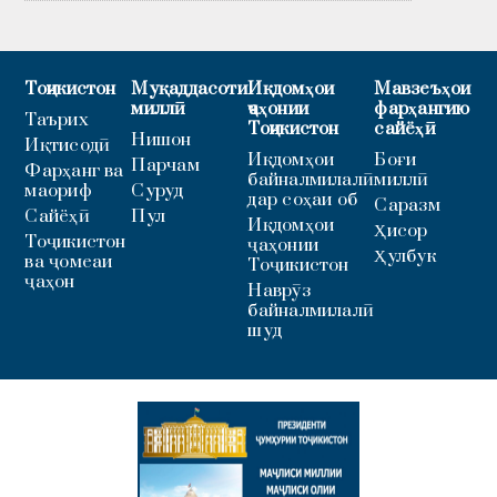
Тоҷикистон
Муқаддасоти
Иқдомҳои
Мавзеъҳои
миллӣ
ҷаҳонии
фарҳангию
Таърих
Тоҷикистон
сайёҳӣ
Нишон
Иқтисодӣ
Иқдомҳои
Боғи
Парчам
Фарҳанг ва
байналмилалӣ
миллӣ
маориф
Суруд
дар соҳаи об
Саразм
Сайёҳӣ
Пул
Иқдомҳои
Ҳисор
Тоҷикистон
ҷаҳонии
Ҳулбук
ва ҷомеаи
Тоҷикистон
ҷаҳон
Наврӯз
байналмилалӣ
шуд