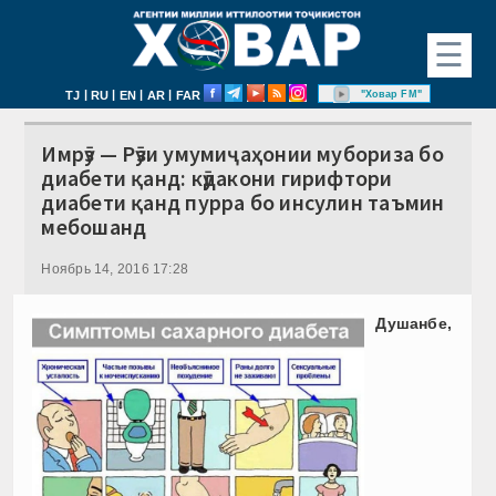
☰
|
|
|
|
"Ховар FM"
TJ
RU
EN
AR
FAR
Имрӯз — Рӯзи умумиҷаҳонии мубориза бо
диабети қанд: кӯдакони гирифтори
диабети қанд пурра бо инсулин таъмин
мебошанд
Ноябрь 14, 2016 17:28
Душанбе,