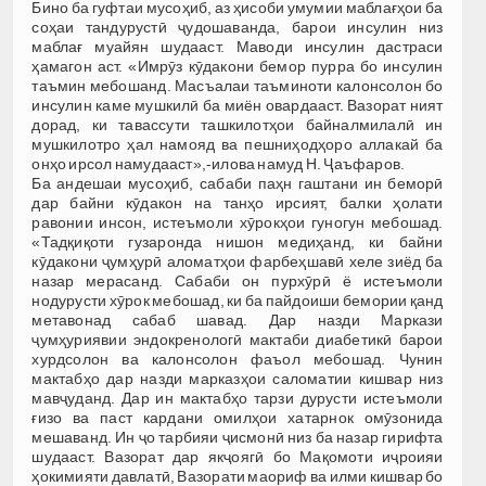
Бино ба гуфтаи мусоҳиб, аз ҳисоби умумии маблағҳои ба
соҳаи тандурустӣ ҷудошаванда, барои инсулин низ
маблағ муайян шудааст. Маводи инсулин дастраси
ҳамагон аст. «Имрӯз кӯдакони бемор пурра бо инсулин
таъмин мебошанд. Масъалаи таъминоти калонсолон бо
инсулин каме мушкилӣ ба миён овардааст. Вазорат ният
дорад, ки тавассути ташкилотҳои байналмилалӣ ин
мушкилотро ҳал намояд ва пешниҳодҳоро аллакай ба
онҳо ирсол намудааст»,-илова намуд Н. Ҷаъфаров.
Ба андешаи мусоҳиб, сабаби паҳн гаштани ин беморӣ
дар байни кӯдакон на танҳо ирсият, балки ҳолати
равонии инсон, истеъмоли хӯрокҳои гуногун мебошад.
«Тадқиқоти гузаронда нишон медиҳанд, ки байни
кӯдакони ҷумҳурӣ аломатҳои фарбеҳшавӣ хеле зиёд ба
назар мерасанд. Сабаби он пурхӯрӣ ё истеъмоли
нодурусти хӯрок мебошад, ки ба пайдоиши бемории қанд
метавонад сабаб шавад. Дар назди Маркази
ҷумҳуриявии эндокренологӣ мактаби диабетикӣ барои
хурдсолон ва калонсолон фаъол мебошад. Чунин
мактабҳо дар назди марказҳои саломатии кишвар низ
мавҷуданд. Дар ин мактабҳо тарзи дурусти истеъмоли
ғизо ва паст кардани омилҳои хатарнок омӯзонида
мешаванд. Ин ҷо тарбияи ҷисмонӣ низ ба назар гирифта
шудааст. Вазорат дар якҷоягӣ бо Мақомоти иҷроияи
ҳокимияти давлатӣ, Вазорати маориф ва илми кишвар бо