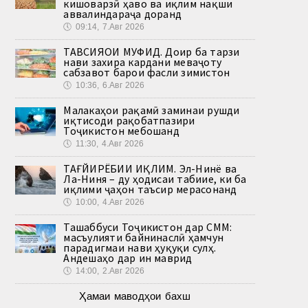
кишоварзӣ ҳаво ва иқлим нақши
аввалиндараҷа доранд
🕔
09:14, 7.Авг 2026
ТАВСИЯҲОИ МУФИД. Доир ба тарзи
нави захира кардани меваҷоту
сабзавот барои фасли зимистон
🕔
10:36, 6.Авг 2026
Малакаҳои рақамӣ заминаи рушди
иқтисоди рақобатпазири
Тоҷикистон мебошанд
🕔
11:30, 4.Авг 2026
ТАҒЙИРЁБИИ ИҚЛИМ. Эл-Нинё ва
Ла-Ниня – ду ҳодисаи табиие, ки ба
иқлими ҷаҳон таъсир мерасонанд
🕔
10:00, 4.Авг 2026
Ташаббуси Тоҷикистон дар СММ:
масъулияти байнинаслӣ ҳамчун
парадигмаи нави ҳуқуқи сулҳ.
Андешаҳо дар ин маврид
🕔
14:00, 2.Авг 2026
Ҳамаи маводҳои бахш