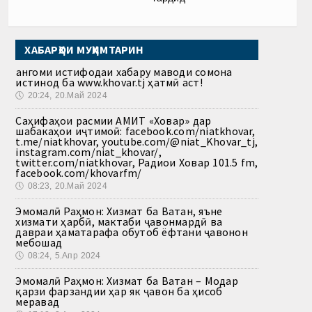
ХАБАРҲОИ МУҲИМТАРИН
Ҳангоми истифодаи хабару маводи сомона
истинод ба www.khovar.tj ҳатмӣ аст!
🕔
20:24, 20.Май 2024
Саҳифаҳои расмии АМИТ «Ховар» дар
шабакаҳои иҷтимоӣ: facebook.com/niatkhovar,
t.me/niatkhovar, youtube.com/@niat_Khovar_tj,
instagram.com/niat_khovar/,
twitter.com/niatkhovar, Радиои Ховар 101.5 fm,
facebook.com/khovarfm/
🕔
08:23, 20.Май 2024
Эмомалӣ Раҳмон: Хизмат ба Ватан, яъне
хизмати ҳарбӣ, мактаби ҷавонмардӣ ва
давраи ҳаматарафа обутоб ёфтани ҷавонон
мебошад
🕔
08:24, 5.Апр 2024
Эмомалӣ Раҳмон: Хизмат ба Ватан – Модар
қарзи фарзандии ҳар як ҷавон ба ҳисоб
меравад