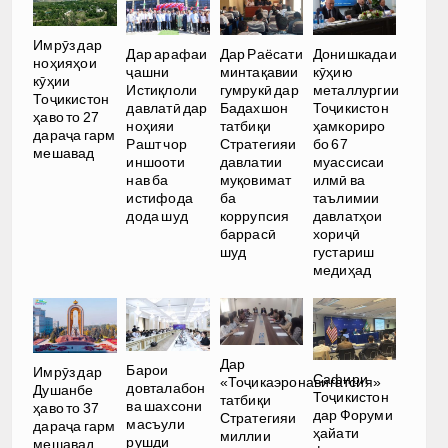
Имрӯз дар
Дар арафаи
Дар Раёсати
Донишкадаи
ноҳияҳои
ҷашни
минтақавии
кӯҳию
кӯҳии
Истиқлоли
гумрукӣ дар
металлургии
Тоҷикистон
давлатӣ дар
Бадахшон
Тоҷикистон
ҳаво то 27
ноҳияи
татбиқи
ҳамкориро
дараҷа гарм
Рашт чор
Стратегияи
бо 67
мешавад
иншооти
давлатии
муассисаи
нав ба
муқовимат
илмӣ ва
истифода
ба
таълимии
дода шуд
коррупсия
давлатҳои
баррасӣ
хориҷӣ
шуд
густариш
медиҳад
Дар
Барои
Имрӯз дар
Сафири
«Тоҷикаэронавигатсия»
довталабон
Душанбе
Тоҷикистон
татбиқи
ва шахсони
ҳаво то 37
дар Форуми
Стратегияи
масъули
дараҷа гарм
ҳайати
миллии
рушди
мешавад