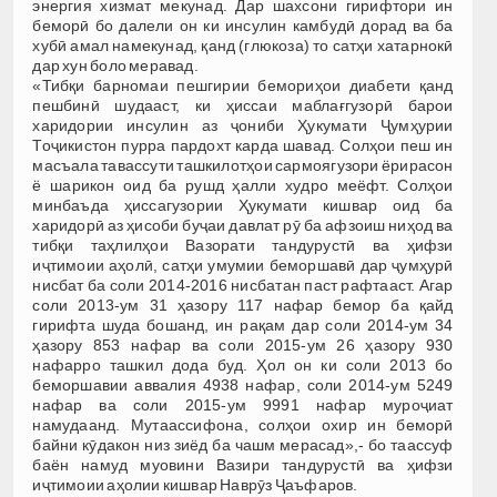
энергия хизмат мекунад. Дар шахсони гирифтори ин
беморӣ бо далели он ки инсулин камбудӣ дорад ва ба
хубӣ амал намекунад, қанд (глюкоза) то сатҳи хатарнокӣ
дар хун боло меравад.
«Тибқи барномаи пешгирии бемориҳои диабети қанд
пешбинӣ шудааст, ки ҳиссаи маблағгузорӣ барои
харидории инсулин аз ҷониби Ҳукумати Ҷумҳурии
Тоҷикистон пурра пардохт карда шавад. Солҳои пеш ин
масъала тавассути ташкилотҳои сармоягузори ёрирасон
ё шарикон оид ба рушд ҳалли худро меёфт. Солҳои
минбаъда ҳиссагузории Ҳукумати кишвар оид ба
харидорӣ аз ҳисоби буҷаи давлат рӯ ба афзоиш ниҳод ва
тибқи таҳлилҳои Вазорати тандурустӣ ва ҳифзи
иҷтимоии аҳолӣ, сатҳи умумии беморшавӣ дар ҷумҳурӣ
нисбат ба соли 2014-2016 нисбатан паст рафтааст. Агар
соли 2013-ум 31 ҳазору 117 нафар бемор ба қайд
гирифта шуда бошанд, ин рақам дар соли 2014-ум 34
ҳазору 853 нафар ва соли 2015-ум 26 ҳазору 930
нафарро ташкил дода буд. Ҳол он ки соли 2013 бо
беморшавии аввалия 4938 нафар, соли 2014-ум 5249
нафар ва соли 2015-ум 9991 нафар муроҷиат
намудаанд. Мутаассифона, солҳои охир ин беморӣ
байни кӯдакон низ зиёд ба чашм мерасад»,- бо таассуф
баён намуд муовини Вазири тандурустӣ ва ҳифзи
иҷтимоии аҳолии кишвар Наврӯз Ҷаъфаров.