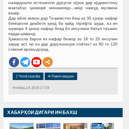
назардошти истеъмоли дурусти хӯрок дар кӯдакистону
мактабҳо ҳамкорӣ менамояд»,-зикр намуд муовини
вазир.
Дар айни замон дар Тоҷикистон беш аз 35 ҳазор нафар
беморони диабети қанд ба қайд гирифта шуда, аз ин
шумора 4 ҳазор нафар бояд бо инсулини бепул таъмин
карда шаванд.
Ҳамасола барои як нафар бемор аз 18 то 20 инсулин
зарур аст, ки он дар дорухонаҳои пойтахт аз 80 то 120
сомонӣ арзиш дорад.

Чопи саҳифа
✉
Равон кардан
Ноябрь 14, 2016 17:28
ХАБАРҲОИ ДИГАРИ ИН БАХШ