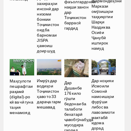
фармондеҳони
фаъолгардонии
захираҳои
Маркази
нақши занон
инсонӣ дар
омӯзишҳои
дар
низоми
таҳқиқотии
Тоҷикистон
бонкии
Шарқи
баррасӣ
Тоҷикистон
Наздик ва
гардид
оид ба
Осиёи
барномаи
Ҷанубӣ
JISPA
иштирок
ҳамоиш
намуд
доир шуд
Имрӯз дар
Дар ноҳияи
Маҳсулоти
Дар
водиҳои
Исмоили
пешрафтаи
Душанбе
Тоҷикистон
Сомонӣ
рақамӣ
176 кило
ҳаво то 33
намоишҳои
(digital)-ро
гӯшти
дараҷа гарм
фурӯши
кӣ ва чӣ гуна
бедонаи ба
мешавад
либос ва
таҳия
талаботи
лавозимоти
менамояд
бехатарӣ
мактабӣ
ҷавобгӯнабуда
идома
мусодира
дорад
гардид