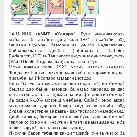
14.11.2016 /АМИТ «Ховар»/.
Рӯзи умумиҷаҳонии
мубориза бо диабети қанд соли 1991 аз сабаби зиёд
гаштани шумораи беморон аз ҷониби Федератсияи
байналмилалии диабет (International Diabetes
Federation, IDF) ва Ташкилоти умумиҷаҳонии тандурустӣ
(World Health Organization) эълон гашта буд.
Моҳи январи соли 1922 олими ҷавони канадагӣ
Фредерик Бантинг якумин маротиба аз тариқи инсулин
писарбачаи 14-соларо аз марг наҷот дод.
Бино ба гуфтаи мутахассисони соҳаи тиб, ин беморӣ
бештар дар байни чавонон ба назар мерасад ва дар
ҳолати густариш аст. Ҳамасола гирифторони ин беморӣ
ба ҳадди 6-10% афзоиш меёбанд. Сабаби онро аксар
мутахассисон дар фарбеҳии зиёд ва аз меъёр зиёд
будани холестерин ва равған дар таркиби хун медонанд.
Диабети қанд бемории хатарнок буда, дар ин беморӣ
гармонҳо бо номи «инсулин» ё тавлид намешаванд, ё ба
шакли зарурӣ фаъолият намекунанд.
Инсулин барои табдили қанди таркиби хун ва ғизоҳо ба