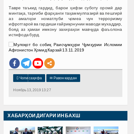
Тавре таъкид гардид, барои ҳифзи суботу оромӣ дар
минтақа, тарғиби фарҳанги таҳаммулпазирӣ ва пешгирӣ
аз амалҳои номатлуби ҷомеа чун терроризму
ифротгароӣ ва гардиши ғайриқонунии маводи мухаддир,
бояд аз ҳамаи имкону захираҳои мавҷуда фаъолона
истифода бурд.

Чопи саҳифа
✉
Равон кардан
Ноябрь 13, 2019 13:27
ХАБАРҲОИ ДИГАРИ ИН БАХШ