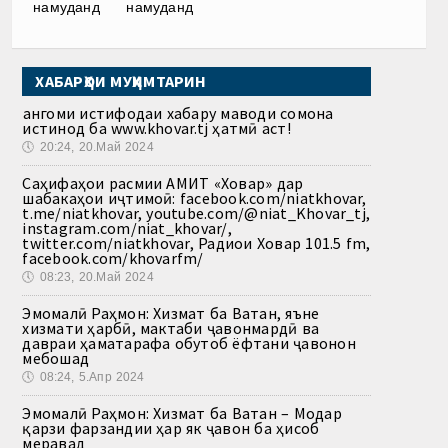
намуданд
намуданд
ХАБАРҲОИ МУҲИМТАРИН
Ҳангоми истифодаи хабару маводи сомона
истинод ба www.khovar.tj ҳатмӣ аст!
🕔
20:24, 20.Май 2024
Саҳифаҳои расмии АМИТ «Ховар» дар
шабакаҳои иҷтимоӣ: facebook.com/niatkhovar,
t.me/niatkhovar, youtube.com/@niat_Khovar_tj,
instagram.com/niat_khovar/,
twitter.com/niatkhovar, Радиои Ховар 101.5 fm,
facebook.com/khovarfm/
🕔
08:23, 20.Май 2024
Эмомалӣ Раҳмон: Хизмат ба Ватан, яъне
хизмати ҳарбӣ, мактаби ҷавонмардӣ ва
давраи ҳаматарафа обутоб ёфтани ҷавонон
мебошад
🕔
08:24, 5.Апр 2024
Эмомалӣ Раҳмон: Хизмат ба Ватан – Модар
қарзи фарзандии ҳар як ҷавон ба ҳисоб
меравад