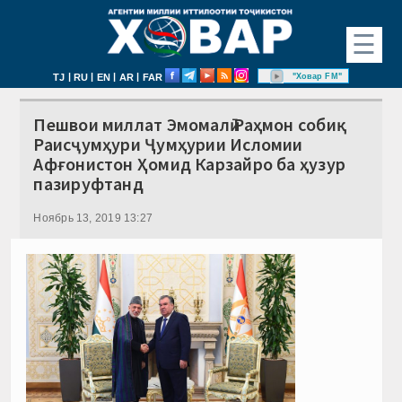
☰
|
|
|
|
"Ховар FM"
TJ
RU
EN
AR
FAR
Пешвои миллат Эмомалӣ Раҳмон собиқ
Раисҷумҳури Ҷумҳурии Исломии
Афғонистон Ҳомид Карзайро ба ҳузур
пазируфтанд
Ноябрь 13, 2019 13:27