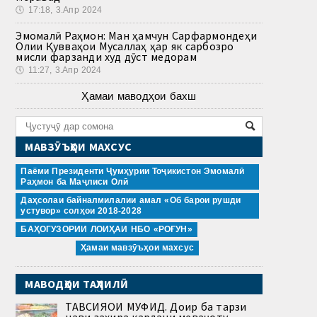
🕔
17:18, 3.Апр 2024
Эмомалӣ Раҳмон: Ман ҳамчун Сарфармондеҳи
Олии Қувваҳои Мусаллаҳ ҳар як сарбозро
мисли фарзанди худ дӯст медорам
🕔
11:27, 3.Апр 2024
Ҳамаи маводҳои бахш
МАВЗӮЪҲОИ МАХСУС
Паёми Президенти Ҷумҳурии Тоҷикистон Эмомалӣ
Раҳмон ба Маҷлиси Олӣ
Даҳсолаи байналмилалии амал «Об барои рушди
устувор» солҳои 2018-2028
БАҲОГУЗОРИИ ЛОИҲАИ НБО «РОҒУН»
Ҳамаи мавзӯъҳои махсус
МАВОДҲОИ ТАҲЛИЛӢ
ТАВСИЯҲОИ МУФИД. Доир ба тарзи
нави захира кардани меваҷоту