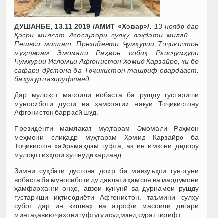
ДУШАНБЕ, 13.11.2019 /АМИТ «Ховар»/.
13 ноябр дар
Қасри миллат Асосгузори сулҳу ваҳдати миллӣ —
Пешвои миллат, Президенти Ҷумҳурии Тоҷикистон
муҳтарам Эмомалӣ Раҳмон собиқ Раисҷумҳури
Ҷумҳурии Исломии Афғонистон Ҳомид Карзайро, ки бо
сафари дӯстона ба Тоҷикистон ташриф овардааст,
ба ҳузур пазируфтанд.
Дар мулоқот масоили вобаста ба рушду густариши
муносиботи дӯстӣ ва ҳамсоягии накӯи Тоҷикистону
Афғонистон баррасӣ шуд.
Президенти мамлакат муҳтарам Эмомалӣ Раҳмон
меҳмони олиқадр муҳтарам Ҳомид Карзайро ба
Тоҷикистон хайрамақдам гуфта, аз ин имкони дидору
мулоқот изҳори хушнудӣ карданд.
Зимни суҳбати дӯстона доир ба мавзӯъҳои гуногуни
вобаста ба муносиботи ду давлати ҳамсоя ва мардумони
ҳамфарҳанги онҳо, авзои кунунӣ ва дурнамои рушду
густариши иқтисодиёти Афғонистон, таъмини сулҳу
субот дар ин кишвар ва атрофи масоили дигари
минтақавию ҷаҳонӣ гуфтугӯи судманд сурат гирифт.