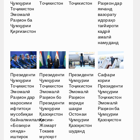
Ҷумҳурии
Тоҷикистон
Тоҷикистон
Раҳмон дар
Тоҷикистон
якчанд
Эмомалӣ
вазорату
Раҳмон ба
идораҳо
Ҷумҳурии
тағйироти
Қирғизистон
кадрӣ
амалӣ
намуданд
Президенти
Президенти
Президенти
Сафари
Ҷумҳурии
Ҷумҳурии
Ҷумҳурии
кории
Тоҷикистон
Тоҷикистон
Тоҷикистон
Президенти
Эмомалӣ
Эмомалӣ
Эмомалӣ
Ҷумҳурии
Раҳмон дар
Раҳмон бо
Раҳмон
Тоҷикистон
маросими
Президенти
вориди
Эмомалӣ
ифтитоҳи
Ҷумҳурии
шаҳри
Раҳмон ба
мусобиқаи
Қазоқистон
Остонаи
Ҷумҳурии
байналмилалии
Қосим-
Ҷумҳурии
Қазоқистон
«Бозиҳои
Жомарт
Қазоқистон
оянда»
Токаев
шуданд
иштирок
мулоқот