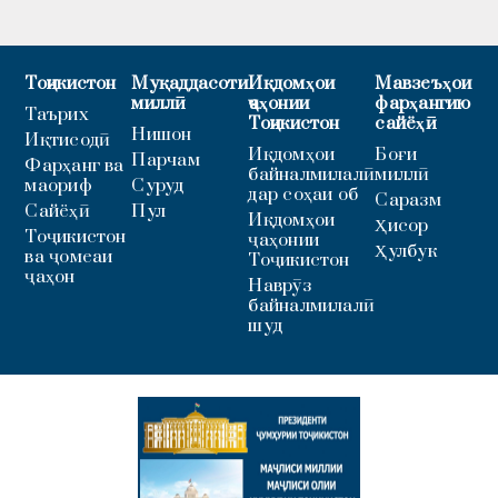
Тоҷикистон
Муқаддасоти
Иқдомҳои
Мавзеъҳои
миллӣ
ҷаҳонии
фарҳангию
Таърих
Тоҷикистон
сайёҳӣ
Нишон
Иқтисодӣ
Иқдомҳои
Боғи
Парчам
Фарҳанг ва
байналмилалӣ
миллӣ
маориф
Суруд
дар соҳаи об
Саразм
Сайёҳӣ
Пул
Иқдомҳои
Ҳисор
Тоҷикистон
ҷаҳонии
Ҳулбук
ва ҷомеаи
Тоҷикистон
ҷаҳон
Наврӯз
байналмилалӣ
шуд