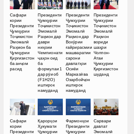
Сафари
Президенти
Президенти
Президенти
кории
Ҷумҳурии
Ҷумҳурии
Ҷумҳурии
Президенти
Тоҷикистон
Тоҷикистон
Тоҷикистон
Ҷумҳурии
Эмомалӣ
Эмомалӣ
Эмомалӣ
Тоҷикистон
Раҳмон дар
Раҳмон дар
Раҳмон
Эмомалӣ
даври
Вохӯрии
вориди
Раҳмон ба
ниҳоии
ғайрирасмии
шаҳри
Ҷумҳурии
Чемпионати
машваратии
Чолпон-
Қирғизистон
ҷаҳон оид
сарони
Атаи
ба анҷом
ба
давлатҳои
Ҷумҳурии
расид
формулаи 1
Осиёи
Қирғизистон
дар рӯи об
Марказӣ ва
шуданд
(F1H2O)
Озарбойҷон
иштирок
иштирок
намуданд
намуданд
Сафари
Қарорҳои
Фармонҳои
Сарвари
кории
Ҳукумати
Президенти
давлат
Президенти
Ҷумҳурии
Ҷумҳурии
Эмомалӣ