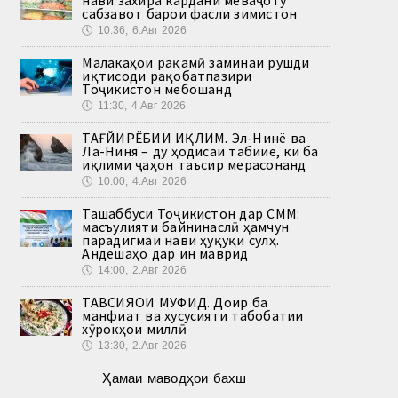
сабзавот барои фасли зимистон
🕔
10:36, 6.Авг 2026
Малакаҳои рақамӣ заминаи рушди
иқтисоди рақобатпазири
Тоҷикистон мебошанд
🕔
11:30, 4.Авг 2026
ТАҒЙИРЁБИИ ИҚЛИМ. Эл-Нинё ва
Ла-Ниня – ду ҳодисаи табиие, ки ба
иқлими ҷаҳон таъсир мерасонанд
🕔
10:00, 4.Авг 2026
Ташаббуси Тоҷикистон дар СММ:
масъулияти байнинаслӣ ҳамчун
парадигмаи нави ҳуқуқи сулҳ.
Андешаҳо дар ин маврид
🕔
14:00, 2.Авг 2026
ТАВСИЯҲОИ МУФИД. Доир ба
манфиат ва хусусияти табобатии
хӯрокҳои миллӣ
🕔
13:30, 2.Авг 2026
Ҳамаи маводҳои бахш