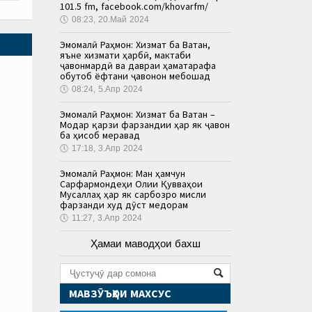
101.5 fm, facebook.com/khovarfm/
🕔
08:23, 20.Май 2024
Эмомалӣ Раҳмон: Хизмат ба Ватан,
яъне хизмати ҳарбӣ, мактаби
ҷавонмардӣ ва давраи ҳаматарафа
обутоб ёфтани ҷавонон мебошад
🕔
08:24, 5.Апр 2024
Эмомалӣ Раҳмон: Хизмат ба Ватан –
Модар қарзи фарзандии ҳар як ҷавон
ба ҳисоб меравад
🕔
17:18, 3.Апр 2024
Эмомалӣ Раҳмон: Ман ҳамчун
Сарфармондеҳи Олии Қувваҳои
Мусаллаҳ ҳар як сарбозро мисли
фарзанди худ дӯст медорам
🕔
11:27, 3.Апр 2024
Ҳамаи маводҳои бахш
МАВЗӮЪҲОИ МАХСУС