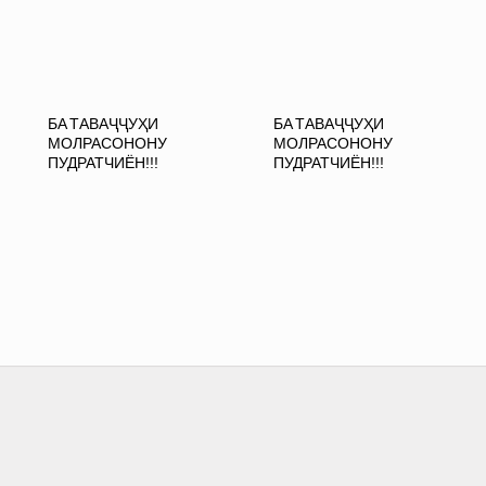
БА ТАВАҶҶУҲИ
БА ТАВАҶҶУҲИ
МОЛРАСОНОНУ
МОЛРАСОНОНУ
ПУДРАТЧИЁН!!!
ПУДРАТЧИЁН!!!