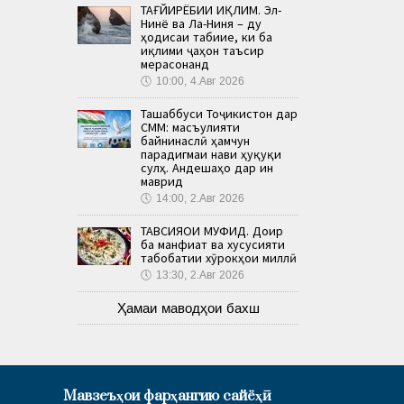
ТАҒЙИРЁБИИ ИҚЛИМ. Эл-
Нинё ва Ла-Ниня – ду
ҳодисаи табиие, ки ба
иқлими ҷаҳон таъсир
мерасонанд
🕔
10:00, 4.Авг 2026
Ташаббуси Тоҷикистон дар
СММ: масъулияти
байнинаслӣ ҳамчун
парадигмаи нави ҳуқуқи
сулҳ. Андешаҳо дар ин
маврид
🕔
14:00, 2.Авг 2026
ТАВСИЯҲОИ МУФИД. Доир
ба манфиат ва хусусияти
табобатии хӯрокҳои миллӣ
🕔
13:30, 2.Авг 2026
Ҳамаи маводҳои бахш
Мавзеъҳои фарҳангию сайёҳӣ