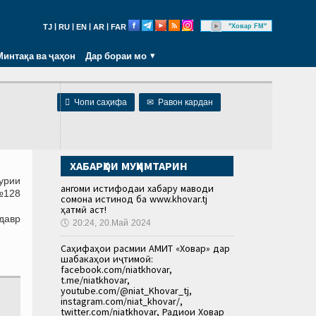
|
|
|
|
"Ховар FM"
TJ
RU
EN
AR
FAR
Минтақа ва ҷаҳон
Дар бораи мо

Чопи саҳифа
✉
Равон кардан
ХАБАРҲОИ МУҲИМТАРИН
урии
Ҳангоми истифодаи хабару маводи
 №128
сомона истинод ба www.khovar.tj
ҳатмӣ аст!
 давр
🕔
20:24, 20.Май 2024
Саҳифаҳои расмии АМИТ «Ховар» дар
шабакаҳои иҷтимоӣ:
facebook.com/niatkhovar,
t.me/niatkhovar,
youtube.com/@niat_Khovar_tj,
instagram.com/niat_khovar/,
twitter.com/niatkhovar, Радиои Ховар