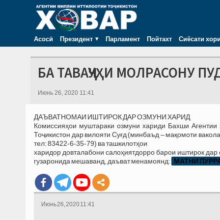
Асосӣ
Президент
Парламент
Пойтахт
Сиёсати хор
БА ТАВАҶҶУҲИ МОЛРАСОНУ ПУ
Июнь 26, 2020 11:41
ДАЪВАТНОМАИ ИШТИРОК ДАР ОЗМУНИ ХАРИД
Комиссияҳои муштараки озмуни хариди Бахши Агентии 
Тоҷикистон дар вилояти Суғд (минбаъд – мақомоти вакола
тел: 83422-6-35-79) ва ташкилотҳои
харидор довталабони салоҳиятдорро барои иштирок дар оз
гузаронида мешаванд, даъват менамоянд:
МАТНИ ПУРРА 
Июнь 26, 2020 11:41