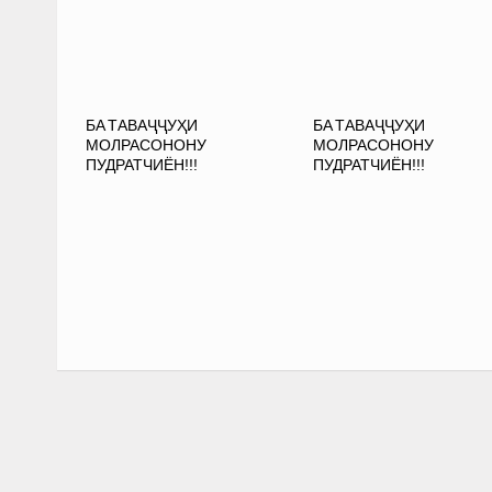
БА ТАВАҶҶУҲИ
БА ТАВАҶҶУҲИ
МОЛРАСОНОНУ
МОЛРАСОНОНУ
ПУДРАТЧИЁН!!!
ПУДРАТЧИЁН!!!