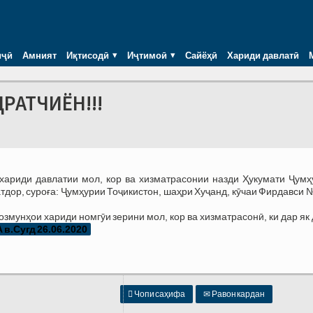
иҷӣ
Амният
Иқтисодӣ
Иҷтимоӣ
Сайёҳӣ
Хариди давлатӣ
ДРАТЧИЁН!!!
хариди давлатии мол, кор ва хизматрасонии назди Ҳукумати Ҷумҳ
тдор, суроға: Ҷумҳурии Тоҷикистон, шаҳри Хуҷанд, кӯчаи Фирдавси
мунҳои хариди номгӯи зерини мол, кор ва хизматрасонӣ, ки дар як
в.Сугд 26.06.2020

Чопи саҳифа
✉
Равон кардан