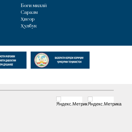
Боғи миллӣ
Саразм
Ҳисор
Ҳулбук