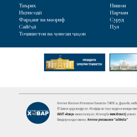
Таърих
Нишон
Иқтисодӣ
Парчам
Фарҳанг ва маориф
Суруд
Сайёҳӣ
Пул
Тоҷикистон ва ҷомеаи ҷаҳон
Агентии Миллии Иттилоотии Тоҷикистон 734018. ш. Душанбе, хиёбони 
© Ҳамаи ҳуқуқ маҳфуз аст. Истифода ва паҳн кардани маводи сомо
АМИТ «Ховар»
имконпазир аст. Истинод ба
www.khovar.tj
ҳатмист.
Омодакунандаи сомона:
Агентии рекламавии "adMedia"