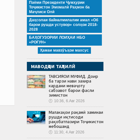
Паёми Президенти Ҷумҳурии
Тоҷикистон Эмомалӣ Раҳмон ба
Маҷлиси Олӣ
Даҳсолаи байналмилалии амал «Об
барои рушди устувор» солҳои 2018-
2028
БАҲОГУЗОРИИ ЛОИҲАИ НБО
«РОҒУН»
Ҳамаи мавзӯъҳои махсус
МАВОДҲОИ ТАҲЛИЛӢ
ТАВСИЯҲОИ МУФИД. Доир
ба тарзи нави захира
кардани меваҷоту
сабзавот барои фасли
зимистон
🕔
10:36, 6.Авг 2026
Малакаҳои рақамӣ заминаи
рушди иқтисоди
рақобатпазири Тоҷикистон
мебошанд
🕔
11:30, 4.Авг 2026