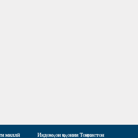
ти миллӣ
Иқдомҳои ҷаҳонии Тоҷикистон