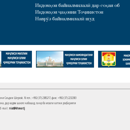
Иқдомҳои байналмилалӣ дар соҳаи об
Иқдомҳои ҷаҳонии Тоҷикистон
Наврӯз байналмилалӣ шуд
Саъдии Шерозӣ, 16 тел.: +992 (37) 2385217, факс: +992 (37) 2232383
на, дар кадом шакле набошад, танҳо бо иҷозати хаттии роҳбарияти
 E-mail:
niat@khovar.tj