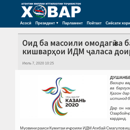
Асосӣ
Президент
Парламент
Пойтахт
Сиёсати хор
Оид ба масоили омодагӣ ва 
кишварҳои ИДМ ҷаласа дои
Июль 7, 2020 10:25
ДУШАНБЕ,
Вазири в
ва баргу
Қазон дар
истинод 
Дар он на
Озарбойҷо
карданд.
Муовини раиси Кумитаи иҷроияи ИДМ Агибай Смагулов ишт