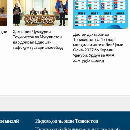
аҳои
Ҳамкории Ҷумҳурии
Дастаи духтаронаи
Тоҷикистон ва Муғулистон
Тоҷикистон (U-17) дар
дар доираи Ёддошти
марҳилаи интихобии Ҷоми
тафоҳум густариш меёбад
Осиё-2027 бо Кореяи
Ҷанубӣ, Урдун ва АМА
ҳамгурӯҳ гардид
ти миллӣ
Иқдомҳои ҷаҳонии Тоҷикистон
Иқдомҳои байналмилалӣ дар соҳаи об