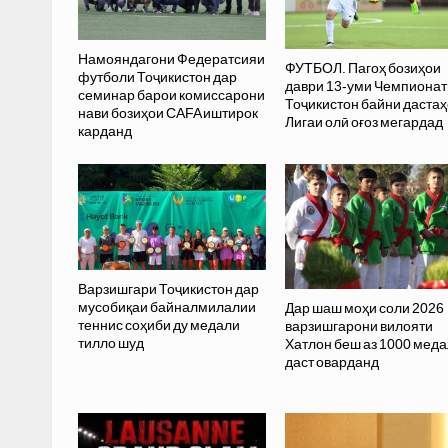
Намояндагони Федератсияи
ФУТБОЛ. Пагоҳ бозиҳои
футболи Тоҷикистон дар
даври 13-уми Чемпионат
семинар барои комиссарони
Тоҷикистон байни даста
нави бозиҳои CAFA иштирок
Лигаи олӣ оғоз мегардад
карданд
Варзишгари Тоҷикистон дар
мусобиқаи байналмилалии
Дар шаш моҳи соли 2026
теннис соҳиби ду медали
варзишгарони вилояти
тилло шуд
Хатлон беш аз 1000 меда
даст оварданд