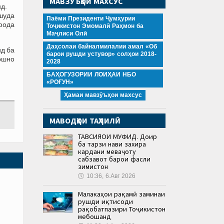
МАВЗӮЪҲОИ МАХСУС
нд.
 шуда
Паёми Президенти Ҷумҳурии
фода
Тоҷикистон Эмомалӣ Раҳмон ба
Маҷлиси Олӣ
Даҳсолаи байналмилалии амал «Об
д ба
барои рушди устувор» солҳои 2018-
 ошно
2028
БАҲОГУЗОРИИ ЛОИҲАИ НБО
«РОҒУН»
Ҳамаи мавзӯъҳои махсус
МАВОДҲОИ ТАҲЛИЛӢ
ТАВСИЯҲОИ МУФИД. Доир
ба тарзи нави захира
кардани меваҷоту
сабзавот барои фасли
зимистон
🕔
10:36, 6.Авг 2026
Малакаҳои рақамӣ заминаи
рушди иқтисоди
рақобатпазири Тоҷикистон
мебошанд