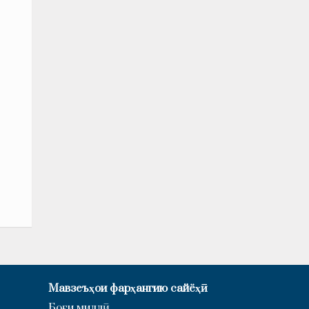
Мавзеъҳои фарҳангию сайёҳӣ
Боғи миллӣ