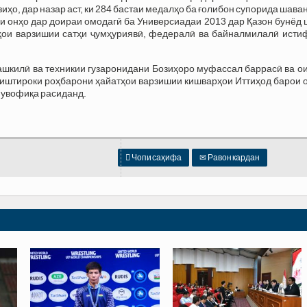
иҳо, дар назар аст, ки 284 бастаи медалҳо ба ғолибон супорида шава
и онҳо дар доираи омодагӣ ба Универсиадаи 2013 дар Қазон бунёд
аҳои варзишии сатҳи ҷумҳуриявӣ, федералӣ ва байналмилалӣ исти
шкилӣ ва техникии гузаронидани Бозиҳоро муфассал баррасӣ ва ои
о иштироки роҳбарони ҳайатҳои варзишии кишварҳои Иттиҳод барои
мувофиқа расиданд.

Чопи саҳифа
✉
Равон кардан