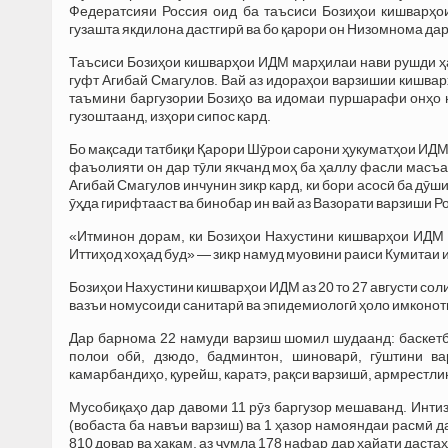
Федератсияи Россия оид ба таъсиси Бозиҳои кишварҳо
гузашта якдилона дастгирӣ ва бо қарори он Низомнома дар
Таъсиси Бозиҳои кишварҳои ИДМ марҳилаи нави рушди ҳа
гуфт Агибай Смагулов. Вай аз идораҳои варзишии кишвар
таъмини баргузории Бозиҳо ва идомаи пуршарафи онҳо 
гузоштаанд, изҳори сипос кард.
Бо мақсади татбиқи Қарори Шӯрои сарони ҳукуматҳои ИДМ 
фаъолияти он дар тӯли якчанд моҳ ба ҳаллу фасли масъа
Агибай Смагулов инчунин зикр кард, ки бори асосӣ ба дӯш
ӯҳда гирифтааст ва бинобар ин вай аз Вазорати варзиши Р
«Итминон дорам, ки Бозиҳои Нахустини кишварҳои ИДМ я
Иттиҳод хоҳад буд» — зикр намуд муовини раиси Кумитаи
Бозиҳои Нахустини кишварҳои ИДМ аз 20 то 27 августи со
вазъи номусоиди санитарӣ ва эпидемиологӣ ҳоло имконоти
Дар барнома 22 намуди варзиш шомил шудаанд: баскетбол
полои обӣ, дзюдо, бадминтон, шиноварӣ, гӯштини ва
камарбандиҳо, қурейш, каратэ, рақси варзишӣ, армрестлинг
Мусобиқаҳо дар давоми 11 рӯз баргузор мешаванд. Интизо
(вобаста ба навъи варзиш) ва 1 ҳазор намояндаи расмӣ д
810 довар ва ҳакам, аз ҷумла 178 нафар дар ҳайати даст