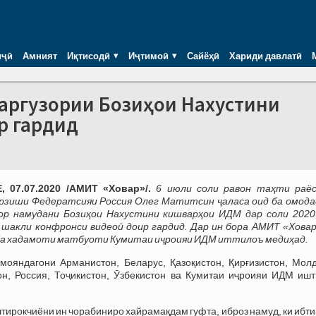
иҷӣ
Амният
Иқтисодӣ
Иҷтимоӣ
Сайёҳӣ
Хариди давлатӣ
баргузории Бозиҳои Нахустини
р гардид
 07.07.2020 /АМИТ «Ховар»/.
6 июли соли равон таҳти раё
арзиши Федератсияи Россия Олег Матитсин ҷаласа оид ба омода
зор намудани Бозиҳои Нахустини кишварҳои ИДМ дар соли 2020
 шакли конфронси видеоӣ доир гардид. Дар ин бора АМИТ «Ховар
ба хадамоти матбуоти Кумитаи иҷроияи ИДМ иттилоъ медиҳад.
мояндагони Арманистон, Беларус, Қазоқистон, Қирғизистон, Молд
н, Россия, Тоҷикистон, Ӯзбекистон ва Кумитаи иҷроияи ИДМ ишт
ирокчиёни ин чорабиниро хайрамақдам гуфта, иброз намуд, ки ибт