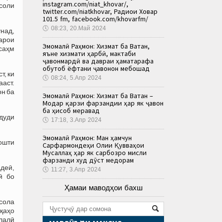
instagram.com/niat_khovar/,
соли
twitter.com/niatkhovar, Радиои Ховар
101.5 fm, facebook.com/khovarfm/
🕔
08:23, 20.Май 2024
над,
барои
Эмомалӣ Раҳмон: Хизмат ба Ватан,
саҳм
яъне хизмати ҳарбӣ, мактаби
ҷавонмардӣ ва давраи ҳаматарафа
обутоб ёфтани ҷавонон мебошад
т, ки
🕔
08:24, 5.Апр 2024
ааст.
он ба
Эмомалӣ Раҳмон: Хизмат ба Ватан –
Модар қарзи фарзандии ҳар як ҷавон
ба ҳисоб меравад
дуди
🕔
17:18, 3.Апр 2024
Эмомалӣ Раҳмон: Ман ҳамчун
дошти
Сарфармондеҳи Олии Қувваҳои
Мусаллаҳ ҳар як сарбозро мисли
фарзанди худ дӯст медорам
адеӣ,
🕔
11:27, 3.Апр 2024
ӣ бо
Ҳамаи маводҳои бахш
-сола
иқаҳо
илалӣ