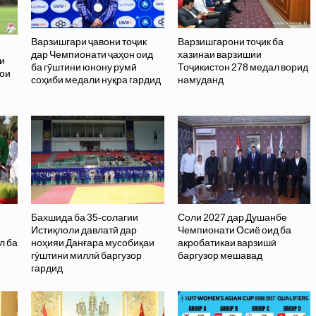
Варзишгари ҷавони тоҷик
Варзишгарони тоҷик ба
дар Чемпионати ҷаҳон оид
хазинаи варзишии
и
ба гӯштини юнону румӣ
Тоҷикистон 278 медал ворид
ҳои
соҳиби медали нуқра гардид
намуданд
Бахшида ба 35-солагии
Соли 2027 дар Душанбе
Истиқлоли давлатӣ дар
Чемпионати Осиё оид ба
л ба
ноҳияи Данғара мусобиқаи
акробатикаи варзишӣ
гӯштини миллӣ баргузор
баргузор мешавад
гардид