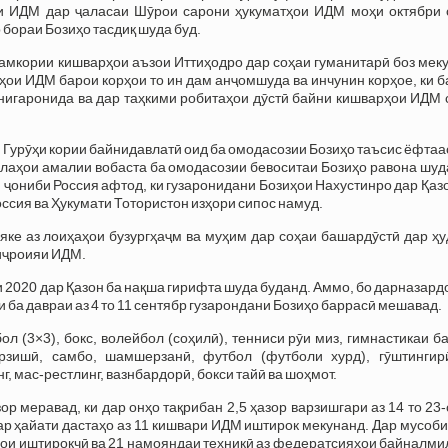
и ИДМ дар ҷаласаи Шӯрои сарони ҳукуматҳои ИДМ моҳи октябри 
 бораи Бозиҳо тасдиқ шуда буд.
мкории кишварҳои аъзои Иттиҳодро дар соҳаи гуманитарӣ боз меку
ҳои ИДМ барои корҳои то ин дам анҷомшуда ва инчунин корҳое, ки 
нигаронида ва дар таҳкими робитаҳои дӯстӣ байни кишварҳои ИДМ 
Гурӯҳи кории байнидавлатӣ оид ба омодасозии Бозиҳо таъсис ёфтаас
лаҳои амалии вобаста ба омодасозии бевоситаи Бозиҳо равона шуд
и ҷониби Россия афтод, ки гузаронидани Бозиҳои Нахустинро дар Қаз
оссия ва Ҳукумати Тотористон изҳори сипос намуд.
ке аз лоиҳаҳои бузургҳаҷм ва муҳим дар соҳаи башардӯстӣ дар ҳу
 иҷроияи ИДМ.
ли 2020 дар Қазон ба нақша гирифта шуда буданд. Аммо, бо дарназар
 ба давраи аз 4 то 11 сентябр гузарондани Бозиҳо баррасӣ мешавад.
 (3×3), бокс, волейбол (соҳилӣ), тенниси рӯи миз, гимнастикаи б
рзишӣ, самбо, шамшерзанӣ, футбол (футболи хурд), гӯштингир
, мас-рестлинг, вазнбардорӣ, бокси тайӣ ва шоҳмот.
р меравад, ки дар онҳо тақрибан 2,5 ҳазор варзишгари аз 14 то 23
ар ҳайати дастаҳо аз 11 кишвари ИДМ иштирок мекунанд. Дар мусоб
аҳои иштирокчӣ ва 21 намояндаи техникӣ аз федератсияҳои байналм