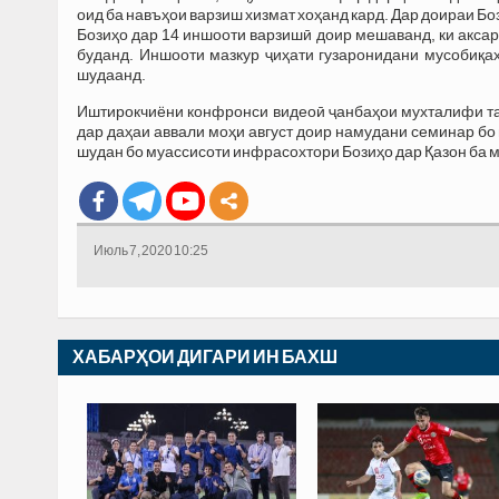
оид ба навъҳои варзиш хизмат хоҳанд кард. Дар доираи Боз
Бозиҳо дар 14 иншооти варзишӣ доир мешаванд, ки аксар
буданд. Иншооти мазкур ҷиҳати гузаронидани мусобиқ
шудаанд.
Иштирокчиёни конфронси видеоӣ ҷанбаҳои мухталифи та
дар даҳаи аввали моҳи август доир намудани семинар б
шудан бо муассисоти инфрасохтори Бозиҳо дар Қазон ба 
Июль 7, 2020 10:25
ХАБАРҲОИ ДИГАРИ ИН БАХШ