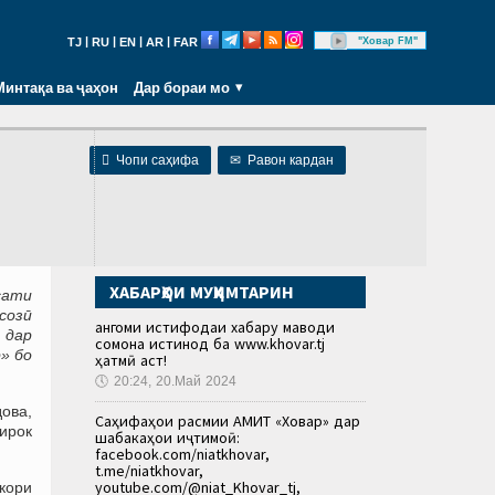
|
|
|
|
"Ховар FM"
TJ
RU
EN
AR
FAR
Минтақа ва ҷаҳон
Дар бораи мо

Чопи саҳифа
✉
Равон кардан
ХАБАРҲОИ МУҲИМТАРИН
сати
созӣ
Ҳангоми истифодаи хабару маводи
 дар
сомона истинод ба www.khovar.tj
» бо
ҳатмӣ аст!
🕔
20:24, 20.Май 2024
ова,
Саҳифаҳои расмии АМИТ «Ховар» дар
ирок
шабакаҳои иҷтимоӣ:
facebook.com/niatkhovar,
t.me/niatkhovar,
youtube.com/@niat_Khovar_tj,
икори