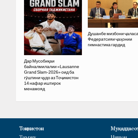
Душанбе мизбони ҷалас
Федератсияи ҷаҳонии
гимнастика гардид
Дар Мусобиқаи
байналмилалии «Lausanne
Grand Slam-2026» оид ба
гӯштини ҷудо аз Тоҷикистон
14 нафар иштирок
менамояд
Тоҷикистон
Муқаддасо
Таърих
Нишон