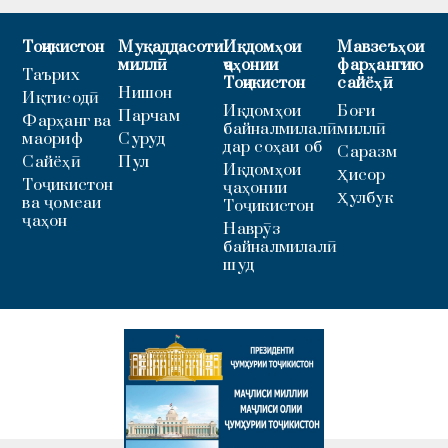
Тоҷикистон
Муқаддасоти
Иқдомҳои
Мавзеъҳои
миллӣ
ҷаҳонии
фарҳангию
Таърих
Тоҷикистон
сайёҳӣ
Нишон
Иқтисодӣ
Иқдомҳои
Боғи
Парчам
Фарҳанг ва
байналмилалӣ
миллӣ
маориф
Суруд
дар соҳаи об
Саразм
Сайёҳӣ
Пул
Иқдомҳои
Ҳисор
Тоҷикистон
ҷаҳонии
Ҳулбук
ва ҷомеаи
Тоҷикистон
ҷаҳон
Наврӯз
байналмилалӣ
шуд