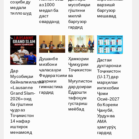
соҳиби ду
аз 1000
мусобиқаи
варзишӣ
медали
медал ба
гӯштини
баргузор
тилло шуд
даст
миллӣ
мешавад
оварданд
баргузор
гардид
Душанбе
Ҳамкории
Дастаи
мизбони
Ҷумҳурии
духтаронаи
ҷаласаҳои
Тоҷикистон
Дар
Тоҷикистон
Федератсияи
ва
Мусобиқаи
(U-17) дар
ҷаҳонии
Муғулистон
байналмилалии
марҳилаи
гимнастика
дар доираи
«Lausanne
интихобии
гардид
Ёддошти
Grand Slam-
Ҷоми
тафоҳум
2026» оид
Осиё-2027
густариш
ба гӯштини
бо Кореяи
меёбад
ҷудо аз
Ҷанубӣ,
Тоҷикистон
Урдун ва
14 нафар
АМА
иштирок
ҳамгурӯҳ
менамояд
гардид