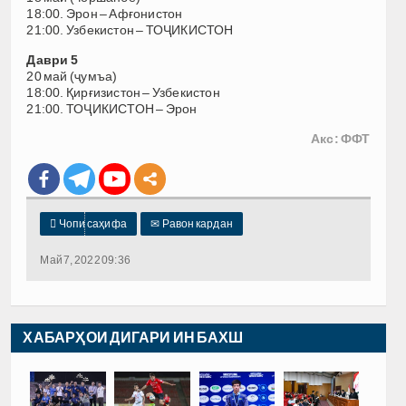
18:00. Эрон – Афғонистон
21:00. Узбекистон – ТОҶИКИСТОН
Даври 5
20 май (ҷумъа)
18:00. Қирғизистон – Узбекистон
21:00. ТОҶИКИСТОН – Эрон
Акс: ФФТ

Чопи саҳифа
✉
Равон кардан
Май 7, 2022 09:36
ХАБАРҲОИ ДИГАРИ ИН БАХШ