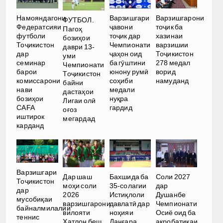
Намояндагони
Варзишгари
Варзишгарони
ФУТБОЛ.
Федератсияи
ҷавони
тоҷик ба
Пагоҳ
футболи
тоҷик дар
хазинаи
бозиҳои
Тоҷикистон
Чемпионати
варзишии
даври 13-
дар
ҷаҳон оид
Тоҷикистон
уми
семинар
ба гӯштини
278 медал
Чемпионати
барои
юнону румӣ
ворид
Тоҷикистон
комиссарони
соҳиби
намуданд
байни
нави
медали
дастаҳои
бозиҳои
нуқра
Лигаи олӣ
CAFA
гардид
оғоз
иштирок
мегардад
карданд
Варзишгари
Дар шаш
Бахшида ба
Соли 2027
Тоҷикистон
моҳи соли
35-солагии
дар
дар
2026
Истиқлоли
Душанбе
мусобиқаи
варзишгарони
давлатӣ дар
Чемпионати
байналмилалии
вилояти
ноҳияи
Осиё оид ба
теннис
Хатлон беш
Данғара
акробатикаи