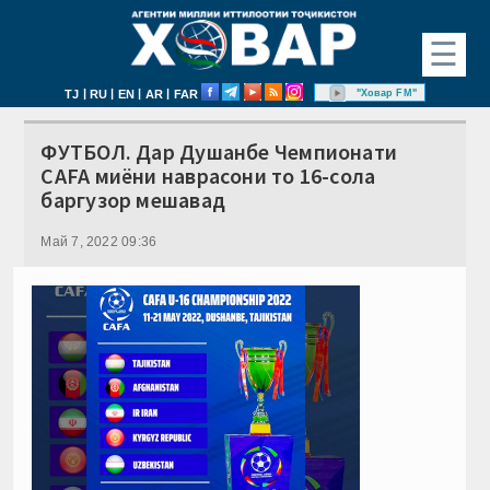
☰
|
|
|
|
"Ховар FM"
TJ
RU
EN
AR
FAR
ФУТБОЛ. Дар Душанбе Чемпионати
CAFA миёни наврасони то 16-сола
баргузор мешавад
Май 7, 2022 09:36