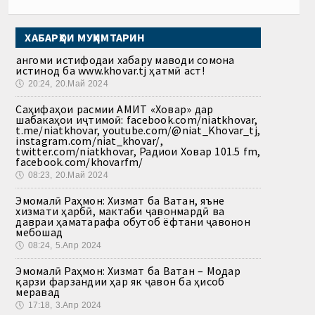
ХАБАРҲОИ МУҲИМТАРИН
Ҳангоми истифодаи хабару маводи сомона
истинод ба www.khovar.tj ҳатмӣ аст!
🕔
20:24, 20.Май 2024
Саҳифаҳои расмии АМИТ «Ховар» дар
шабакаҳои иҷтимоӣ: facebook.com/niatkhovar,
t.me/niatkhovar, youtube.com/@niat_Khovar_tj,
instagram.com/niat_khovar/,
twitter.com/niatkhovar, Радиои Ховар 101.5 fm,
facebook.com/khovarfm/
🕔
08:23, 20.Май 2024
Эмомалӣ Раҳмон: Хизмат ба Ватан, яъне
хизмати ҳарбӣ, мактаби ҷавонмардӣ ва
давраи ҳаматарафа обутоб ёфтани ҷавонон
мебошад
🕔
08:24, 5.Апр 2024
Эмомалӣ Раҳмон: Хизмат ба Ватан – Модар
қарзи фарзандии ҳар як ҷавон ба ҳисоб
меравад
🕔
17:18, 3.Апр 2024