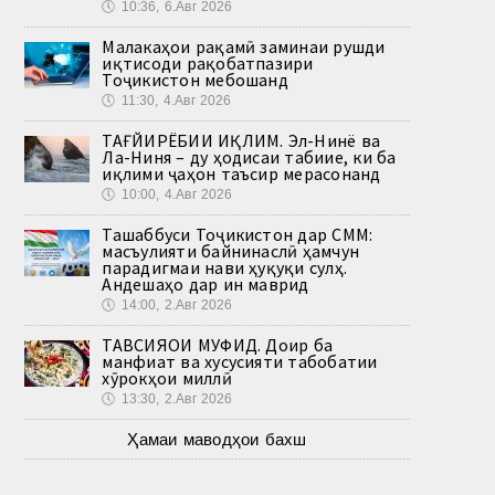
🕔
10:36, 6.Авг 2026
Малакаҳои рақамӣ заминаи рушди
иқтисоди рақобатпазири
Тоҷикистон мебошанд
🕔
11:30, 4.Авг 2026
ТАҒЙИРЁБИИ ИҚЛИМ. Эл-Нинё ва
Ла-Ниня – ду ҳодисаи табиие, ки ба
иқлими ҷаҳон таъсир мерасонанд
🕔
10:00, 4.Авг 2026
Ташаббуси Тоҷикистон дар СММ:
масъулияти байнинаслӣ ҳамчун
парадигмаи нави ҳуқуқи сулҳ.
Андешаҳо дар ин маврид
🕔
14:00, 2.Авг 2026
ТАВСИЯҲОИ МУФИД. Доир ба
манфиат ва хусусияти табобатии
хӯрокҳои миллӣ
🕔
13:30, 2.Авг 2026
Ҳамаи маводҳои бахш