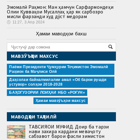
Эмомалӣ Раҳмон: Ман ҳамчун Сарфармондеҳи
Олии Қувваҳои Мусаллаҳ ҳар як сарбозро
мисли фарзанди худ дӯст медорам
🕔
11:27, 3.Апр 2024
Ҳамаи маводҳои бахш
МАВЗӮЪҲОИ МАХСУС
Паёми Президенти Ҷумҳурии Тоҷикистон Эмомалӣ
Раҳмон ба Маҷлиси Олӣ
Даҳсолаи байналмилалии амал «Об барои рушди
устувор» солҳои 2018-2028
БАҲОГУЗОРИИ ЛОИҲАИ НБО «РОҒУН»
Ҳамаи мавзӯъҳои махсус
МАВОДҲОИ ТАҲЛИЛӢ
ТАВСИЯҲОИ МУФИД. Доир ба тарзи
нави захира кардани меваҷоту
сабзавот барои фасли зимистон