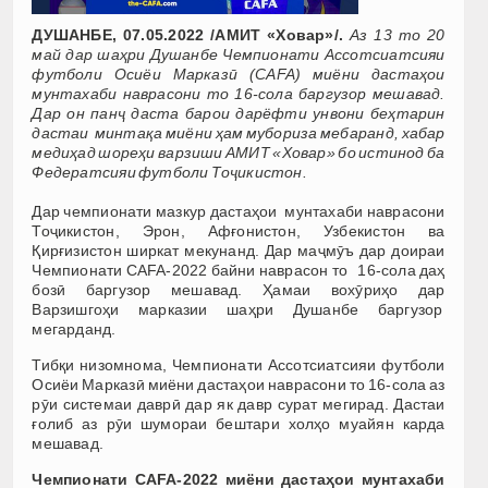
ДУШАНБЕ, 07.05.2022 /АМИТ «Ховар»/.
Аз 13 то 20
май дар шаҳри Душанбе Чемпионати Ассотсиатсияи
футболи Осиёи Марказӣ (CAFA) миёни дастаҳои
мунтахаби наврасони то 16-сола баргузор мешавад.
Дар он панҷ даста барои дарёфти унвони беҳтарин
дастаи минтақа миёни ҳам мубориза мебаранд, хабар
медиҳад шореҳи варзиши АМИТ «Ховар» бо истинод ба
Федератсияи футболи Тоҷикистон.
Дар чемпионати мазкур дастаҳои мунтахаби наврасони
Тоҷикистон, Эрон, Афғонистон, Узбекистон ва
Қирғизистон ширкат мекунанд. Дар маҷмӯъ дар доираи
Чемпионати CAFA-2022 байни наврасон то 16-сола даҳ
бозӣ баргузор мешавад. Ҳамаи вохӯриҳо дар
Варзишгоҳи марказии шаҳри Душанбе баргузор
мегарданд.
Тибқи низомнома, Чемпионати Ассотсиатсияи футболи
Осиёи Марказӣ миёни дастаҳои наврасони то 16-сола аз
рӯи системаи даврӣ дар як давр сурат мегирад. Дастаи
ғолиб аз рӯи шумораи бештари холҳо муайян карда
мешавад.
Чемпионати CAFA-2022 миёни дастаҳои мунтахаби