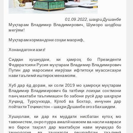
01.09.2022, шаҳри Душанбе
Муҳтарам Владимир Владимирович, Шуморо шодбош
мегӯям!
Муҳтарам кормандони соҳаи маориф,
Хонандагони азиз!
Сидқан хушнудам, ки ҳамроҳ бо Президенти
Федератсияи Русия муҳтарам Владимир Владимирович
Путин дар маросими имрӯзаи ифтитоҳи муассисаҳои
нави таълимӣ иштирок менамоям.
Хуб дар ёд дорам, ки соли 2019 мо ҳамроҳи муҳтарам
Владимир Владимирович ба татбиқи лоиҳаи сохтмони
панҷ мактаби таълимашон бо забони русӣ дар шаҳрҳои
Хуҷанд, Турсунзода, Кӯлоб ва Бохтар, инчунин дар
пойтахти Тоҷикистон – шаҳри Душанбе оғоз бахшидем.
Хушҳолам, ки дар як муддати нисбатан кутоҳ мо
тавонистем, онро пурра амалӣ намоем ва насли навраси
мо барои таҳсил дар мактабҳои нави муҷаҳҳаз бо
технология ва таҷҳизоти пешрафтаи таълимӣ