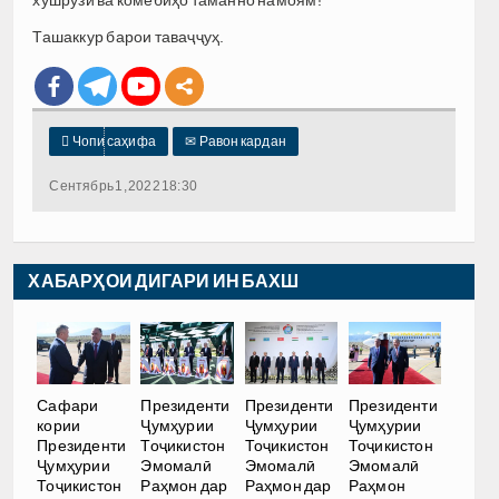
Ташаккур барои таваҷҷуҳ.

Чопи саҳифа
✉
Равон кардан
Сентябрь 1, 2022 18:30
ХАБАРҲОИ ДИГАРИ ИН БАХШ
Сафари
Президенти
Президенти
Президенти
кории
Ҷумҳурии
Ҷумҳурии
Ҷумҳурии
Президенти
Тоҷикистон
Тоҷикистон
Тоҷикистон
Ҷумҳурии
Эмомалӣ
Эмомалӣ
Эмомалӣ
Тоҷикистон
Раҳмон дар
Раҳмон дар
Раҳмон