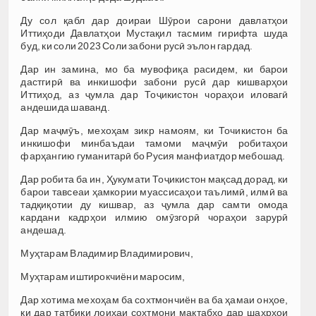
Ду сол қабл дар доираи Шӯрои сарони давлатҳои
Иттиҳоди Давлатҳои Мустақил тасмим гирифта шуда
буд, ки соли 2023 Соли забони русӣ эълон гардад.
Дар ин замина, мо ба мувофиқа расидем, ки барои
дастгирӣ ва инкишофи забони русӣ дар кишварҳои
Иттиҳод, аз ҷумла дар Тоҷикистон чораҳои иловагӣ
андешида шаванд.
Дар маҷмӯъ, мехоҳам зикр намоям, ки Точикистон ба
инкишофи минбаъдаи тамоми маҷмӯи робитаҳои
фарҳангию гуманитарӣ бо Русия манфиатдор мебошад.
Дар робита ба ин, Ҳукумати Тоҷикистон мақсад дорад, ки
барои тавсеаи ҳамкории муассисаҳои таълимӣ, илмӣ ва
тадқиқотии ду кишвар, аз ҷумла дар самти омода
кардани кадрҳои илмию омӯзгорӣ чораҳои зарурӣ
андешад.
Муҳтарам Владимир Владимирович,
Муҳтарам иштирокчиёни маросим,
Дар хотима мехоҳам ба сохтмончиён ва ба ҳамаи онҳое,
ки дар татбиқи лоиҳаи сохтмони мактабҳо дар шаҳрҳои