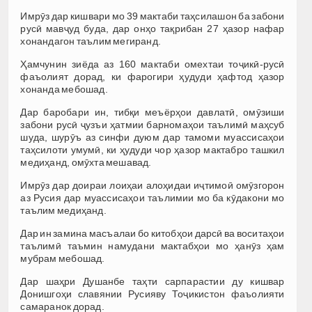
Имрӯз дар кишвари мо 39 мактаби таҳсилашон ба забони
русӣ мавҷуд буда, дар онҳо тақрибан 27 ҳазор нафар
хонандагон таълим мегиранд.
Ҳамчунин зиёда аз 160 мактаби омехтаи тоҷикӣ-русӣ
фаъолият дорад, ки фарогири ҳудуди ҳафтод ҳазор
хонанда мебошад.
Дар баробари ин, тибқи меъёрҳои давлатӣ, омӯзиши
забони русӣ ҷузъи ҳатмии барномаҳои таълимӣ маҳсуб
шуда, шурӯъ аз синфи дуюм дар тамоми муассисаҳои
таҳсилоти умумӣ, ки ҳудуди чор ҳазор мактабро ташкил
медиҳанд, омӯхта мешавад.
Имрӯз дар доираи лоиҳаи алоҳидаи иҷтимоӣ омӯзгорон
аз Русия дар муассисаҳои таълимии мо ба кӯдакони мо
таълим медиҳанд.
Дар ин замина масъалаи бо китобҳои дарсӣ ва воситаҳои
таълимӣ таъмин намудани мактабҳои мо ҳанӯз ҳам
мубрам мебошад.
Дар шаҳри Душанбе таҳти сарпарастии ду кишвар
Донишгоҳи славянии Русияву Тоҷикистон фаъолияти
самаранок дорад.