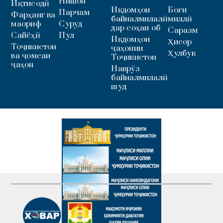
Нишон
Иқтисодӣ
Иқдомҳои
Боғи
Парчам
Фарҳанг ва
байналмилалӣ
миллӣ
маориф
Суруд
дар соҳаи об
Саразм
Сайёҳӣ
Пул
Иқдомҳои
Ҳисор
Тоҷикистон
ҷаҳонии
Ҳулбук
ва ҷомеаи
Тоҷикистон
ҷаҳон
Наврӯз
байналмилалӣ
шуд