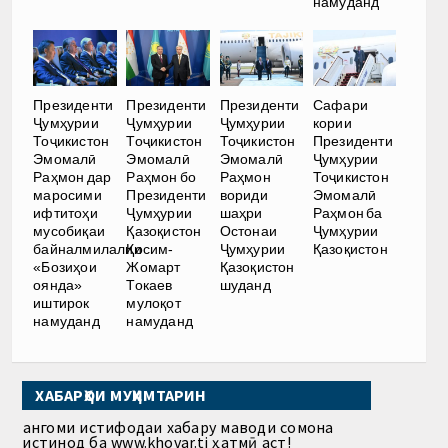
намуданд
Президенти
Президенти
Президенти
Сафари
Ҷумҳурии
Ҷумҳурии
Ҷумҳурии
кории
Тоҷикистон
Тоҷикистон
Тоҷикистон
Президенти
Эмомалӣ
Эмомалӣ
Эмомалӣ
Ҷумҳурии
Раҳмон дар
Раҳмон бо
Раҳмон
Тоҷикистон
маросими
Президенти
вориди
Эмомалӣ
ифтитоҳи
Ҷумҳурии
шаҳри
Раҳмон ба
мусобиқаи
Қазоқистон
Остонаи
Ҷумҳурии
байналмилалии
Қосим-
Ҷумҳурии
Қазоқистон
«Бозиҳои
Жомарт
Қазоқистон
оянда»
Токаев
шуданд
иштирок
мулоқот
намуданд
намуданд
ХАБАРҲОИ МУҲИМТАРИН
Ҳангоми истифодаи хабару маводи сомона
истинод ба www.khovar.tj ҳатмӣ аст!