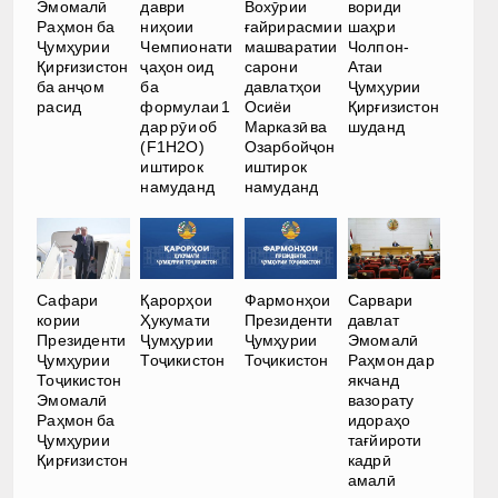
Эмомалӣ
даври
Вохӯрии
вориди
Раҳмон ба
ниҳоии
ғайрирасмии
шаҳри
Ҷумҳурии
Чемпионати
машваратии
Чолпон-
Қирғизистон
ҷаҳон оид
сарони
Атаи
ба анҷом
ба
давлатҳои
Ҷумҳурии
расид
формулаи 1
Осиёи
Қирғизистон
дар рӯи об
Марказӣ ва
шуданд
(F1H2O)
Озарбойҷон
иштирок
иштирок
намуданд
намуданд
Сафари
Қарорҳои
Фармонҳои
Сарвари
кории
Ҳукумати
Президенти
давлат
Президенти
Ҷумҳурии
Ҷумҳурии
Эмомалӣ
Ҷумҳурии
Тоҷикистон
Тоҷикистон
Раҳмон дар
Тоҷикистон
якчанд
Эмомалӣ
вазорату
Раҳмон ба
идораҳо
Ҷумҳурии
тағйироти
Қирғизистон
кадрӣ
амалӣ