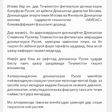
Илова бар ин, дар Тоҷикистон филиалҳои донишгоҳҳои
бонуфузи Русия, аз қабили Донишгоҳи давлатии Москва,
Донишкадаи энергетикии Москва ва Филиали Донишгоҳи
миллии тадқиқотӣ-технологии «МИСиС»
бомуваффақият фаъолият доранд.
Дар маҷмӯъ, бо дарназардошти донишҷӯёни Донишгоҳи
Славянии Русияву Тоҷикистон ва филиалҳои зикршудаи
донишгоҳҳои Русия, шумораи ҷавонони тоҷик, ки бо
таҳсил бо забони русӣ фаро гирифта шудаанд, беш аз сӣ
ҳазор нафарро ташкил медиҳад.
Имрӯз дар беш аз ҳафтсад донишгоҳи Русия ҳудуди
бисту панҷ ҳазор шаҳрванди Тоҷикистон таҳсил
менамояд.
Хатмкунандагони донишгоҳҳои Русия ҷавобгӯи
ниёзмандиҳои соҳаҳои гуногуни иқтисоди миллӣ буда, аз
ҳисоби онҳо иқтидори кадрии бахшҳои хизмати давлатӣ,
дипломатия, илму педагогика ва фарҳангу санъати тоҷик
пайваста пурра мегардад.
Мо алоқаманди тавсеаи минбаъдаи ҳамкорӣ дар соҳаи
таҳсилоти олӣ ҳастем.