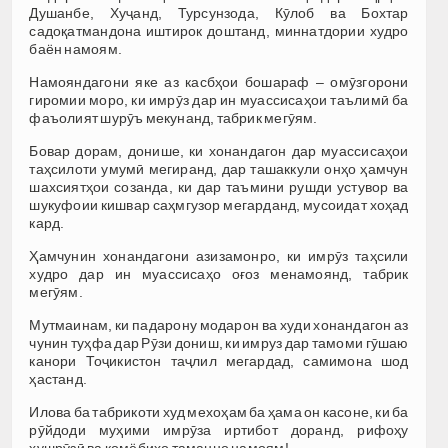
Душанбе, Хуҷанд, Турсунзода, Кӯлоб ва Бохтар
садоқатмандона иштирок доштанд, миннатдории худро
баён намоям.
Намояндагони яке аз касбҳои бошараф – омӯзгорони
гиромии моро, ки имрӯз дар ин муассисаҳои таълимӣ ба
фаъолият шурӯъ мекунанд, табрик мегӯям.
Бовар дорам, донише, ки хонандагон дар муассисаҳои
таҳсилоти умумӣ мегиранд, дар ташаккули онҳо ҳамчун
шахсиятҳои созанда, ки дар таъмини рушди устувор ва
шукуфоии кишвар саҳмгузор мегарданд, мусоидат хоҳад
кард.
Ҳамчунин хонандагони азизамонро, ки имрӯз таҳсили
худро дар ин муассисаҳо оғоз менамоянд, табрик
мегӯям.
Мутмаинам, ки падарону модарон ва худи хонандагон аз
чунин туҳфа дар Рӯзи дониш, ки имруз дар тамоми гӯшаю
канори Тоҷикистон таҷлил мегардад, самимона шод
ҳастанд.
Илова ба табрикоти худ мехоҳам ба ҳама он касоне, ки ба
рӯйдоди муҳими имрӯза иртибот доранд, рифоҳу
хушрӯзӣ ва комёбиҳо таманно намоям!