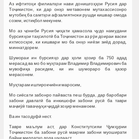
Аз ифтитоҳи филиалҳои нави донишгоҳҳои Русия дар
Тоҷикистон, ки дар онҳо метавонем мутахассисонро
мутобиқ ба самтҳои афзалиятноки рушди кишвар омода
созем, истиқбол мекунем.
Мо аз ҷониби Русия ҷиҳати ҳамасола ҷудо намудани
бурсияҳои таҳсилотӣ ба Тоҷикистон аз рӯи доираи васеи
ихтисосҳое, ки кишвари мо ба онҳо ниёзи зиёд дорад,
миннатдорем.
Шумораи ин бурсияҳо дар ҳоли ҳозир ба 750 адад
мерасад ва мо бо муҳтарам Владимир Владимирович ба
мувофиқа расидем, ки ин шумораро ба ҳазор
мерасонем.
Муҳтарам иштирокчиёни маросим,
Мо сиёсати забонро пайваста пеш бурда, дар баробари
забони давлатӣ ба инкишофи забони русӣ ба таври
маҷмӯӣ таваҷҷуҳи ҷиддӣ зоҳир менамоем.
Ва ин тасодуфӣ нест.
Тавре маълум аст, дар Конститутсияи Ҷумҳурии
Тоҷикистон ба забони русӣ мақоми забони муоширати
байни миллатҳо дода шудааст.