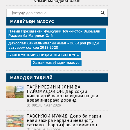
Ҳамаи маводҳои бахш
МАВЗӮЪҲОИ МАХСУС
Паёми Президенти Ҷумҳурии Тоҷикистон Эмомалӣ
Раҳмон ба Маҷлиси Олӣ
Даҳсолаи байналмилалии амал «Об барои рушди
устувор» солҳои 2018-2028
БАҲОГУЗОРИИ ЛОИҲАИ НБО «РОҒУН»
Ҳамаи мавзӯъҳои махсус
МАВОДҲОИ ТАҲЛИЛӢ
ТАҒЙИРЁБИИ ИҚЛИМ ВА
ПАЙОМАДҲОИ ОН. Дар соҳаи
кишоварзӣ ҳаво ва иқлим нақши
аввалиндараҷа доранд
🕔
09:14, 7.Авг 2026
ТАВСИЯҲОИ МУФИД. Доир ба тарзи
нави захира кардани меваҷоту
сабзавот барои фасли зимистон
🕔
10:36, 6.Авг 2026