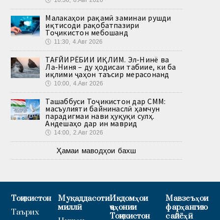
Малакаҳои рақамӣ заминаи рушди
иқтисоди рақобатпазири
Тоҷикистон мебошанд
🕔
11:30, 4.Авг 2026
ТАҒЙИРЁБИИ ИҚЛИМ. Эл-Нинё ва
Ла-Ниня – ду ҳодисаи табиие, ки ба
иқлими ҷаҳон таъсир мерасонанд
🕔
10:00, 4.Авг 2026
Ташаббуси Тоҷикистон дар СММ:
масъулияти байнинаслӣ ҳамчун
парадигмаи нави ҳуқуқи сулҳ.
Андешаҳо дар ин маврид
🕔
14:00, 2.Авг 2026
Ҳамаи маводҳои бахш
Тоҷикистон
Муқаддасоти
Иқдомҳои
Мавзеъҳои
миллӣ
ҷаҳонии
фарҳангию
Таърих
Тоҷикистон
сайёҳӣ