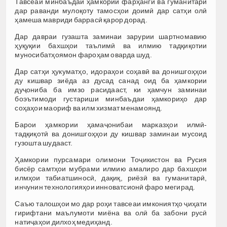
Тавсеаи минбаъдаи ҳамкории фарҳангӣ ва гуманитарӣ
дар раванди мулоқоту тамосҳои доимӣ дар сатҳи олӣ
ҳамеша мавриди баррасӣ қарор дорад.
Дар давраи гузашта заминаи зарурии шартномавию
ҳуқуқии бахшҳои таълимӣ ва илмию тадқиқотии
муносибатҳоямон фароҳам оварда шуд.
Дар сатҳи ҳукуматҳо, идораҳои соҳавӣ ва донишгоҳҳои
ду кишвар зиёда аз дусад санад оид ба ҳамкории
дуҷониба ба имзо расидааст, ки ҳамчун заминаи
боэътимоди густариши минбаъдаи ҳамкориҳо дар
соҳаҳои маориф ва илм хизмат менамоянд.
Барои ҳамкории ҳамаҷонибаи марказҳои илмӣ-
тадқиқотӣ ва донишгоҳҳои ду кишвар заминаи мусоид
гузошта шудааст.
Ҳамкории пурсамари олимони Тоҷикистон ва Русия
бисёр самтҳои мубрами илмию амалиро дар бахшҳои
илмҳои табиатшиносӣ, дақиқ, риёзӣ ва гуманитарӣ,
инчунин технологияҳои инноватсионӣ фаро мегирад.
Саъю талошҳои мо дар роҳи тавсеаи имкониятҳо ҷиҳати
гирифтани маълумоти миёна ва олӣ ба забони русӣ
натиҷаҳои дилхоҳ медиҳанд.