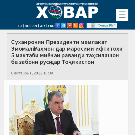
☰
|
|
|
|
"Ховар FM"
TJ
RU
EN
AR
FAR
Суханронии Президенти мамлакат
Эмомалӣ Раҳмон дар маросими ифтитоҳи
5 мактаби миёнаи раванди таҳсилашон
ба забони русӣ дар Тоҷикистон
Сентябрь 1, 2022 18:30