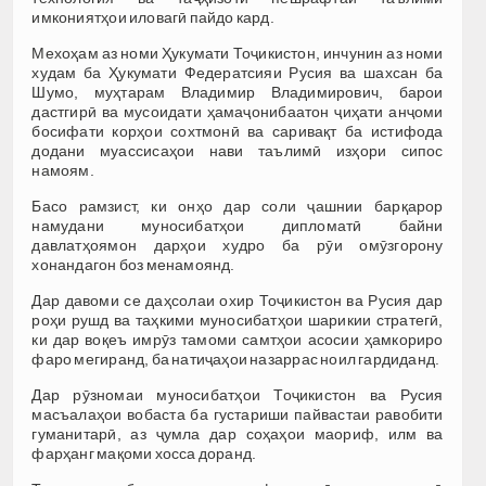
имкониятҳои иловагӣ пайдо кард.
Мехоҳам аз номи Ҳукумати Тоҷикистон, инчунин аз номи
худам ба Ҳукумати Федератсияи Русия ва шахсан ба
Шумо, муҳтарам Владимир Владимирович, барои
дастгирӣ ва мусоидати ҳамаҷонибаатон ҷиҳати анҷоми
босифати корҳои сохтмонӣ ва саривақт ба истифода
додани муассисаҳои нави таълимӣ изҳори сипос
намоям.
Басо рамзист, ки онҳо дар соли ҷашнии барқарор
намудани муносибатҳои дипломатӣ байни
давлатҳоямон дарҳои худро ба рӯи омӯзгорону
хонандагон боз менамоянд.
Дар давоми се даҳсолаи охир Тоҷикистон ва Русия дар
роҳи рушд ва таҳкими муносибатҳои шарикии стратегӣ,
ки дар воқеъ имрӯз тамоми самтҳои асосии ҳамкориро
фаро мегиранд, ба натиҷаҳои назаррас ноил гардиданд.
Дар рӯзномаи муносибатҳои Тоҷикистон ва Русия
масъалаҳои вобаста ба густариши пайвастаи равобити
гуманитарӣ, аз ҷумла дар соҳаҳои маориф, илм ва
фарҳанг мақоми хосса доранд.