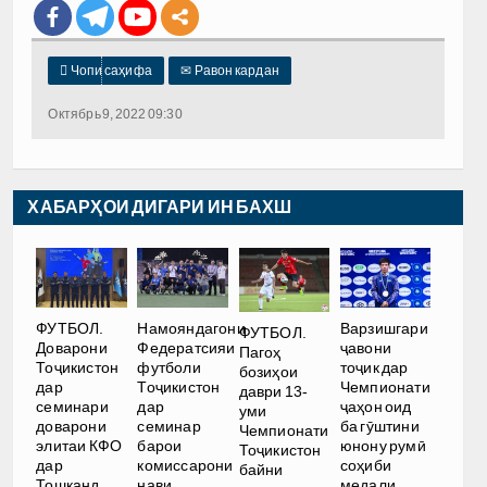

Чопи саҳифа
✉
Равон кардан
Октябрь 9, 2022 09:30
ХАБАРҲОИ ДИГАРИ ИН БАХШ
ФУТБОЛ.
Намояндагони
Варзишгари
ФУТБОЛ.
Доварони
Федератсияи
ҷавони
Пагоҳ
Тоҷикистон
футболи
тоҷик дар
бозиҳои
дар
Тоҷикистон
Чемпионати
даври 13-
семинари
дар
ҷаҳон оид
уми
доварони
семинар
ба гӯштини
Чемпионати
элитаи КФО
барои
юнону румӣ
Тоҷикистон
дар
комиссарони
соҳиби
байни
Тошканд
нави
медали