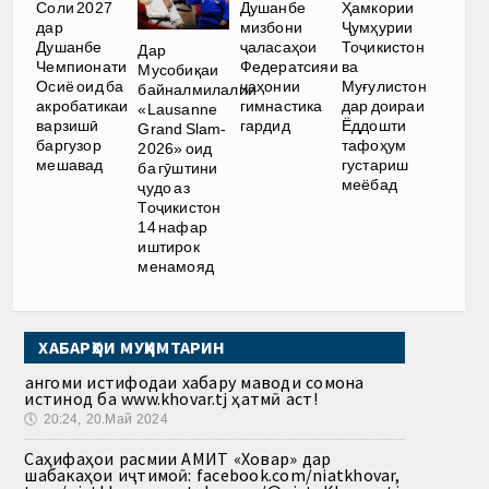
Соли 2027
Душанбе
Ҳамкории
дар
мизбони
Ҷумҳурии
Душанбе
ҷаласаҳои
Тоҷикистон
Дар
Чемпионати
Федератсияи
ва
Мусобиқаи
Осиё оид ба
ҷаҳонии
Муғулистон
байналмилалии
акробатикаи
гимнастика
дар доираи
«Lausanne
варзишӣ
гардид
Ёддошти
Grand Slam-
баргузор
тафоҳум
2026» оид
мешавад
густариш
ба гӯштини
меёбад
ҷудо аз
Тоҷикистон
14 нафар
иштирок
менамояд
ХАБАРҲОИ МУҲИМТАРИН
Ҳангоми истифодаи хабару маводи сомона
истинод ба www.khovar.tj ҳатмӣ аст!
🕔
20:24, 20.Май 2024
Саҳифаҳои расмии АМИТ «Ховар» дар
шабакаҳои иҷтимоӣ: facebook.com/niatkhovar,