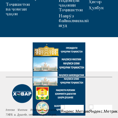
Иқдомҳои
Ҳисор
Тоҷикистон
ҷаҳонии
Ҳулбук
ва ҷомеаи
Тоҷикистон
ҷаҳон
Наврӯз
байналмилалӣ
шуд
Агентии Миллии Иттилоотии Тоҷикистон
734018. ш. Душанбе, хиёбони Саъдии Шерозӣ,