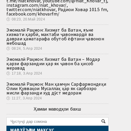
t.me/niatkhovar, youtube.com/@niat_Khovar_tj,
instagram.com/niat_khovar/,
twitter.com/niatkhovar, Радиои Ховар 101.5 fm,
facebook.com/khovarfm/
🕔
08:23, 20.Май 2024
Эмомалӣ Раҳмон: Хизмат ба Ватан, яъне
хизмати ҳарбӣ, мактаби ҷавонмардӣ ва
давраи ҳаматарафа обутоб ёфтани ҷавонон
мебошад
🕔
08:24, 5.Апр 2024
Эмомалӣ Раҳмон: Хизмат ба Ватан – Модар
қарзи фарзандии ҳар як ҷавон ба ҳисоб
меравад
🕔
17:18, 3.Апр 2024
Эмомалӣ Раҳмон: Ман ҳамчун Сарфармондеҳи
Олии Қувваҳои Мусаллаҳ ҳар як сарбозро
мисли фарзанди худ дӯст медорам
🕔
11:27, 3.Апр 2024
Ҳамаи маводҳои бахш
МАВЗӮЪҲОИ МАХСУС