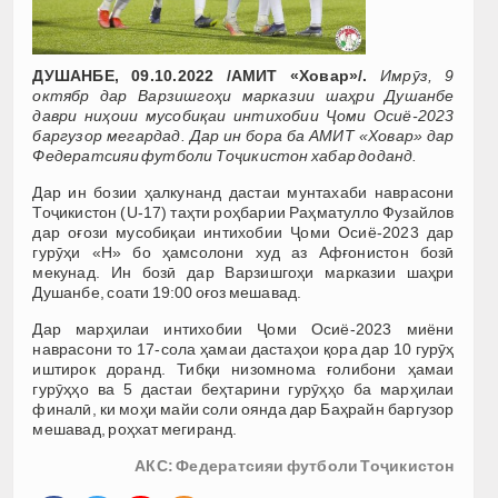
ДУШАНБЕ, 09.10.2022 /АМИТ «Ховар»/.
Имрӯз, 9
октябр дар Варзишгоҳи марказии шаҳри Душанбе
даври ниҳоии мусобиқаи интихобии Ҷоми Осиё-2023
баргузор мегардад. Дар ин бора ба АМИТ «Ховар» дар
Федератсияи футболи Тоҷикистон хабар доданд.
Дар ин бозии ҳалкунанд дастаи мунтахаби наврасони
Тоҷикистон (U-17) таҳти роҳбарии Раҳматулло Фузайлов
дар оғози мусобиқаи интихобии Ҷоми Осиё-2023 дар
гурӯҳи «Н» бо ҳамсолони худ аз Афғонистон бозӣ
мекунад. Ин бозӣ дар Варзишгоҳи марказии шаҳри
Душанбе, соати 19:00 оғоз мешавад.
Дар марҳилаи интихобии Ҷоми Осиё-2023 миёни
наврасони то 17-сола ҳамаи дастаҳои қора дар 10 гурӯҳ
иштирок доранд. Тибқи низомнома ғолибони ҳамаи
гурӯҳҳо ва 5 дастаи беҳтарини гурӯҳҳо ба марҳилаи
финалӣ, ки моҳи майи соли оянда дар Баҳрайн баргузор
мешавад, роҳхат мегиранд.
АКС: Федератсияи футболи Тоҷикистон