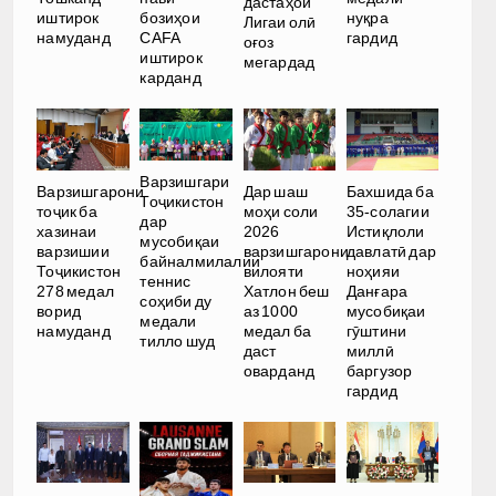
дастаҳои
иштирок
бозиҳои
нуқра
Лигаи олӣ
намуданд
CAFA
гардид
оғоз
иштирок
мегардад
карданд
Варзишгари
Варзишгарони
Дар шаш
Бахшида ба
Тоҷикистон
тоҷик ба
моҳи соли
35-солагии
дар
хазинаи
2026
Истиқлоли
мусобиқаи
варзишии
варзишгарони
давлатӣ дар
байналмилалии
Тоҷикистон
вилояти
ноҳияи
теннис
278 медал
Хатлон беш
Данғара
соҳиби ду
ворид
аз 1000
мусобиқаи
медали
намуданд
медал ба
гӯштини
тилло шуд
даст
миллӣ
оварданд
баргузор
гардид