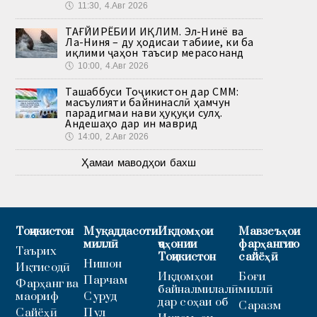
🕔
11:30, 4.Авг 2026
ТАҒЙИРЁБИИ ИҚЛИМ. Эл-Нинё ва
Ла-Ниня – ду ҳодисаи табиие, ки ба
иқлими ҷаҳон таъсир мерасонанд
🕔
10:00, 4.Авг 2026
Ташаббуси Тоҷикистон дар СММ:
масъулияти байнинаслӣ ҳамчун
парадигмаи нави ҳуқуқи сулҳ.
Андешаҳо дар ин маврид
🕔
14:00, 2.Авг 2026
Ҳамаи маводҳои бахш
Тоҷикистон
Муқаддасоти
Иқдомҳои
Мавзеъҳои
миллӣ
ҷаҳонии
фарҳангию
Таърих
Тоҷикистон
сайёҳӣ
Нишон
Иқтисодӣ
Иқдомҳои
Боғи
Парчам
Фарҳанг ва
байналмилалӣ
миллӣ
маориф
Суруд
дар соҳаи об
Саразм
Сайёҳӣ
Пул