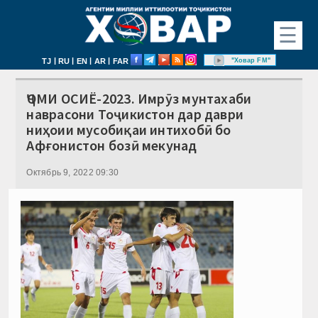
☰
|
|
|
|
"Ховар FM"
TJ
RU
EN
AR
FAR
ҶОМИ ОСИЁ-2023. Имрӯз мунтахаби
наврасони Тоҷикистон дар даври
ниҳоии мусобиқаи интихобӣ бо
Афғонистон бозӣ мекунад
Октябрь 9, 2022 09:30