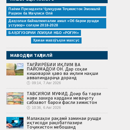
Паёми Президенти Ҷумҳурии Тоҷикистон Эмомалӣ
Раҳмон ба Маҷлиси Олӣ
Даҳсолаи байналмилалии амал «Об барои рушди
устувор» солҳои 2018-2028
БАҲОГУЗОРИИ ЛОИҲАИ НБО «РОҒУН»
Ҳамаи мавзӯъҳои махсус
МАВОДҲОИ ТАҲЛИЛӢ
ТАҒЙИРЁБИИ ИҚЛИМ ВА
ПАЙОМАДҲОИ ОН. Дар соҳаи
кишоварзӣ ҳаво ва иқлим нақши
аввалиндараҷа доранд
🕔
09:14, 7.Авг 2026
ТАВСИЯҲОИ МУФИД. Доир ба тарзи
нави захира кардани меваҷоту
сабзавот барои фасли зимистон
🕔
10:36, 6.Авг 2026
Малакаҳои рақамӣ заминаи рушди
иқтисоди рақобатпазири
Тоҷикистон мебошанд