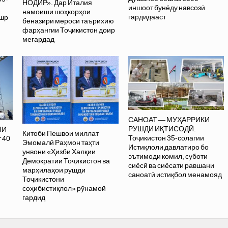
НОДИР». Дар Италия
иншоот бунёду навсозӣ
намоиши шоҳкорҳои
гардидааст
ашр
беназири мероси таърихию
фарҳангии Тоҷикистон доир
мегардад
САНОАТ — МУҲАРРИКИ
РУШДИ ИҚТИСОДӢ.
ЛИ
Китоби Пешвои миллат
Тоҷикистон 35-солагии
 40
Эмомалӣ Раҳмон таҳти
Истиқлоли давлатиро бо
унвони «Ҳизби Халқии
эътимоди комил, суботи
Демократии Тоҷикистон ва
сиёсӣ ва сиёсати равшани
марҳилаҳои рушди
саноатӣ истиқбол менамояд
Тоҷикистони
соҳибистиқлол» рӯнамоӣ
гардид