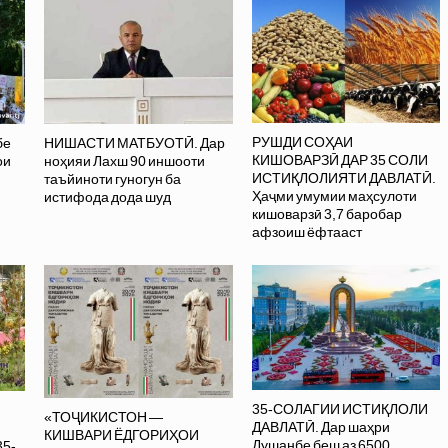
РУШДИ СОҲАИ
бе
НИШАСТИ МАТБУОТӢ. Дар
КИШОВАРЗӢ ДАР 35 СОЛИ
ои
ноҳияи Лахш 90 иншооти
ИСТИҚЛОЛИЯТИ ДАВЛАТӢ.
таъйиноти гуногун ба
Ҳаҷми умумии маҳсулоти
истифода дода шуд
кишоварзӣ 3,7 баробар
афзоиш ёфтааст
35-СОЛАГИИ ИСТИҚЛОЛИ
«ТОҶИКИСТОН —
ДАВЛАТӢ. Дар шаҳри
КИШВАРИ ЁДГОРИҲОИ
Душанбе беш аз 6500
35-