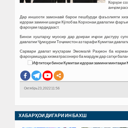
Корҳои со
анҷом рас
Дар иншооти замонавӣ барои пешбурди фаъолияти хизм
идораи замини шаҳри Кӯлоб ва Корхонаи давлатии фаръи
фароҳам гардидааст.
Бинои хуштарҳу муосир дар доираи иҷрои дастуру суп
давлатии Ҷумҳурии Тоҷикистон аз тарафи Кумитаи давлати
Сарвари давлат муҳтарам Эмомалӣ Раҳмон ба корман
фароҳамшуда хизматрасониро ба мардум дар сатҳи бала
Октябрь 23, 2022 11:56
ХАБАРҲОИ ДИГАРИ ИН БАХШ