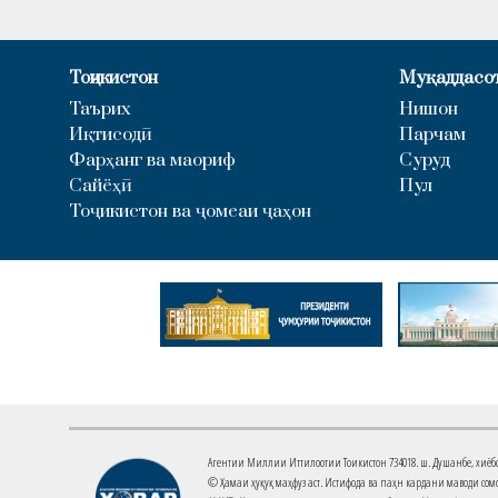
Тоҷикистон
Муқаддасо
Таърих
Нишон
Иқтисодӣ
Парчам
Фарҳанг ва маориф
Суруд
Сайёҳӣ
Пул
Тоҷикистон ва ҷомеаи ҷаҳон
Агентии Миллии Иттилоотии Тоҷикистон 734018. ш. Душанбе, хиёбони 
© Ҳамаи ҳуқуқ маҳфуз аст. Истифода ва паҳн кардани маводи сомо