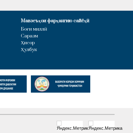
Мавзеъҳои фарҳангию сайёҳӣ
Боғи миллӣ
Саразм
Ҳисор
Ҳулбук