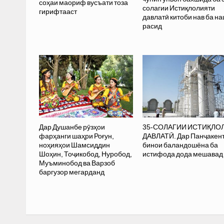
соҳаи маориф вусъати тоза
солагии Истиқлолияти
гирифтааст
давлатӣ китоби нав ба н
расид
Дар Душанбе рӯзҳои
35-СОЛАГИИ ИСТИҚЛО
фарҳанги шаҳри Роғун,
ДАВЛАТӢ. Дар Панҷакент
ноҳияҳои Шамсиддин
бинои баландошёна ба
Шоҳин, Тоҷикобод, Нуробод,
истифода дода мешавад
Муъминобод ва Варзоб
баргузор мегарданд