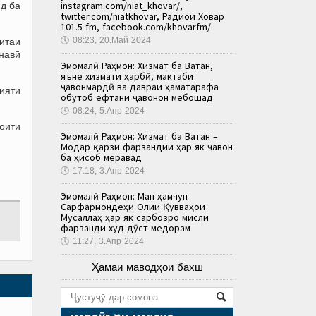
instagram.com/niat_khovar/,
нд ба
twitter.com/niatkhovar, Радиои Ховар
101.5 fm, facebook.com/khovarfm/
🕔
08:23, 20.Май 2024
итаи
навӣ
Эмомалӣ Раҳмон: Хизмат ба Ватан,
яъне хизмати ҳарбӣ, мактаби
ҷавонмардӣ ва давраи ҳаматарафа
ияти
обутоб ёфтани ҷавонон мебошад
🕔
08:24, 5.Апр 2024
оити
Эмомалӣ Раҳмон: Хизмат ба Ватан –
Модар қарзи фарзандии ҳар як ҷавон
ба ҳисоб меравад
🕔
17:18, 3.Апр 2024
Эмомалӣ Раҳмон: Ман ҳамчун
Сарфармондеҳи Олии Қувваҳои
Мусаллаҳ ҳар як сарбозро мисли
фарзанди худ дӯст медорам
🕔
11:27, 3.Апр 2024
Ҳамаи маводҳои бахш