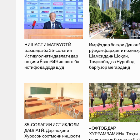
НИШАСТИ МАТБУОТӢ.
Имрӯз дар боғҳои Душан
Бахшида ба 35-солагии
рӯзҳои фарҳанги ноҳияҳ
Истиқлолияти давлатӣ дар
Шамсиддин Шоҳин,
ноҳияи Ёвон 649 иншоот ба
Тоҷикобод ва Нуробод
истифода дода шуд
баргузор мегарданд
35-СОЛАГИИ ИСТИҚЛОЛИ
«ОФТОБ ДАР
ДАВЛАТӢ. Дар ноҳияи
ХУРРАМЗАМИН». Таҳти
Хуросон сохтмони иншооти
чунин унвон бахшида ба 