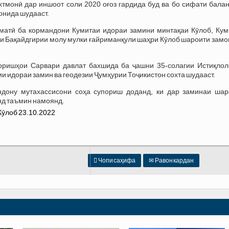
хтмонӣ дар иншоот соли 2020 оғоз гардида буд ва бо сифати бала
онида шудааст.
атӣ ба кормандони Кумитаи идораи замини минтақаи Кӯлоб, Кум
и Бақайдгирии молу мулки ғайриманқули шаҳри Кӯлоб шароити замо
оришҳои Сарвари давлат бахшида ба ҷашни 35-солагии Истиқлол
и идораи замин ва геодезии Ҷумҳурии Тоҷикистон сохта шудааст.
дону мутахассисони соҳа супориш доданд, ки дар заминаи шар
нд таъмин намоянд.

Чопи саҳифа
✉
Равон кардан