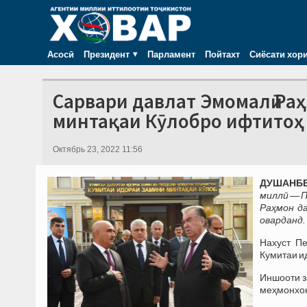
Асосӣ
Президент
Парламент
Пойтахт
Сиёсати хор
Сарвари давлат Эмомалӣ Ра
минтақаи Кӯлобро ифтитоҳ
Октябрь 23, 2022 11:56
ДУШАНБЕ,
миллӣ — 
Раҳмон д
оварданд.
Нахуст П
Кумитаи и
Иншооти з
меҳмонхон