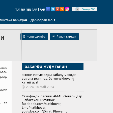
|
|
|
|
"Ховар FM"
TJ
RU
EN
AR
FAR
Минтақа ва ҷаҳон
Дар бораи мо
ни

Чопи саҳифа
✉
Равон кардан
ХАБАРҲОИ МУҲИМТАРИН
дати
малӣ
Ҳангоми истифодаи хабару маводи
шриф
сомона истинод ба www.khovar.tj
ҳатмӣ аст!
🕔
20:24, 20.Май 2024
урии
Саҳифаҳои расмии АМИТ «Ховар» дар
шабакаҳои иҷтимоӣ:
ст ва
facebook.com/niatkhovar,
t.me/niatkhovar,
youtube.com/@niat_Khovar_tj,