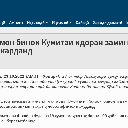
иҷӣ
Амният
Иқтисодӣ
Иҷтимоӣ
Сайёҳӣ
Хариди давлатӣ
ҳмон бинои Кумитаи идораи зами
 карданд
 23.10.2022 /АМИТ «Ховар»/.
23 октябр Асосгузори сулҳу ваҳ
Пешвои миллат, Президенти Ҷумҳурии Тоҷикистон муҳтарам Эмо
ар доираи сафари корӣ ба вилояти Хатлон ба шаҳри Кӯлоб та
ешвои муаззами миллат муҳтарам Эмомалӣ Раҳмон бинои маъм
дораи замини минтақаи Кӯлобро ифтитоҳ намуданд.
амонавӣ 4-ошёна буда, аз 19 ҳуҷра, маҷлисгоҳ барои 100 ҷойи ниша
а иборат мебошад.