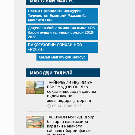
МАВЗӮЪҲОИ МАХСУС
Паёми Президенти Ҷумҳурии
Тоҷикистон Эмомалӣ Раҳмон ба
Маҷлиси Олӣ
Даҳсолаи байналмилалии амал «Об
барои рушди устувор» солҳои 2018-
2028
БАҲОГУЗОРИИ ЛОИҲАИ НБО
«РОҒУН»
Ҳамаи мавзӯъҳои махсус
МАВОДҲОИ ТАҲЛИЛӢ
ТАҒЙИРЁБИИ ИҚЛИМ ВА
ПАЙОМАДҲОИ ОН. Дар
соҳаи кишоварзӣ ҳаво ва
иқлим нақши
аввалиндараҷа доранд
🕔
09:14, 7.Авг 2026
ТАВСИЯҲОИ МУФИД. Доир
ба тарзи нави захира
кардани меваҷоту
сабзавот барои фасли
зимистон