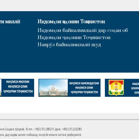
ти миллӣ
Иқдомҳои ҷаҳонии Тоҷикистон
Иқдомҳои байналмилалӣ дар соҳаи об
Иқдомҳои ҷаҳонии Тоҷикистон
Наврӯз байналмилалӣ шуд
Саъдии Шерозӣ, 16 тел.: +992 (37) 2385217, факс: +992 (37) 2232383
на, дар кадом шакле набошад, танҳо бо иҷозати хаттии роҳбарияти