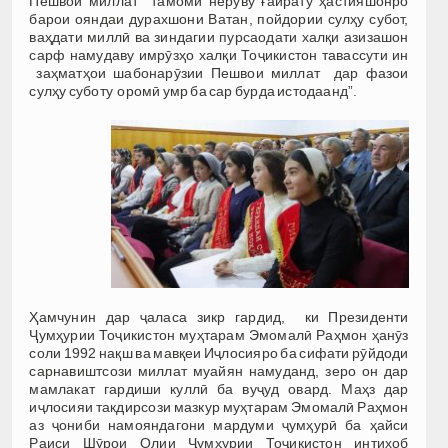
Пешвои миллат тамоми неруву ғайрату ҳастияшонро
барои ояндаи дурахшони Ватан, пойдории сулҳу субот,
ваҳдати миллӣ ва зиндагии пурсаодати халқи азизашон
сарф намудаву имрӯзҳо халқи Тоҷикистон тавассути ин
заҳматҳои шабонарӯзии Пешвои миллат дар фазои
сулҳу суботу оромӣ умр ба cap бурда истодаанд”.
Ҳамчунин дар ҷаласа зикр гардид, ки Президенти
Ҷумҳурии Тоҷикистон муҳтарам Эмомалӣ Раҳмон ҳанӯз
соли 1992 нақш ва мавқеи Иҷлосияро ба сифати рӯйдоди
сарнавиштсози миллат муайян намуданд, зеро он дар
мамлакат гардиши куллӣ ба вуҷуд овард. Маҳз дар
иҷлосияи такдирсози мазкур муҳтарам Эмомалӣ Раҳмон
аз ҷониби намояндагони мардуми ҷумҳурӣ ба ҳайси
Раиси Шӯрои Олии Ҷумҳурии Тоҷикистон интихоб