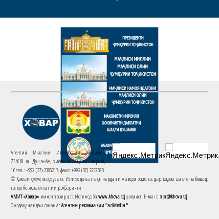
Агентии Миллии Иттилоотии Тоҷикистон
734018. ш. Душанбе, хиёбони Саъдии Шерозӣ,
16 тел.: +992 (37) 2385217, факс: +992 (37) 2232383
© Ҳамаи ҳуқуқ маҳфуз аст. Истифода ва паҳн кардани маводи сомона, дар кадом шакле набошад,
танҳо бо иҷозати хаттии роҳбарияти
АМИТ «Ховар»
имконпазир аст. Истинод ба
www.khovar.tj
ҳатмист. E-mail:
niat@khovar.tj
Омодакунандаи сомона:
Агентии рекламавии "adMedia"