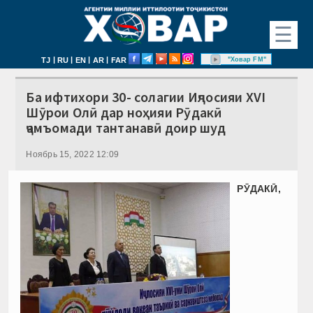
☰
|
|
|
|
"Ховар FM"
TJ
RU
EN
AR
FAR
Ба ифтихори 30- cолагии Иҷлосияи XVI
Шӯрои Олӣ дар ноҳияи Рӯдакӣ
ҷамъомади тантанавӣ доир шуд
Ноябрь 15, 2022 12:09
РӮДАКӢ,