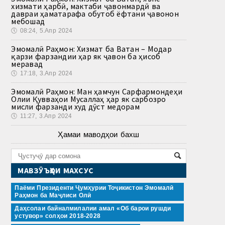
хизмати ҳарбӣ, мактаби ҷавонмардӣ ва
давраи ҳаматарафа обутоб ёфтани ҷавонон
мебошад
🕔
08:24, 5.Апр 2024
Эмомалӣ Раҳмон: Хизмат ба Ватан – Модар
қарзи фарзандии ҳар як ҷавон ба ҳисоб
меравад
🕔
17:18, 3.Апр 2024
Эмомалӣ Раҳмон: Ман ҳамчун Сарфармондеҳи
Олии Қувваҳои Мусаллаҳ ҳар як сарбозро
мисли фарзанди худ дӯст медорам
🕔
11:27, 3.Апр 2024
Ҳамаи маводҳои бахш
МАВЗӮЪҲОИ МАХСУС
Паёми Президенти Ҷумҳурии Тоҷикистон Эмомалӣ
Раҳмон ба Маҷлиси Олӣ
Даҳсолаи байналмилалии амал «Об барои рушди
устувор» солҳои 2018-2028