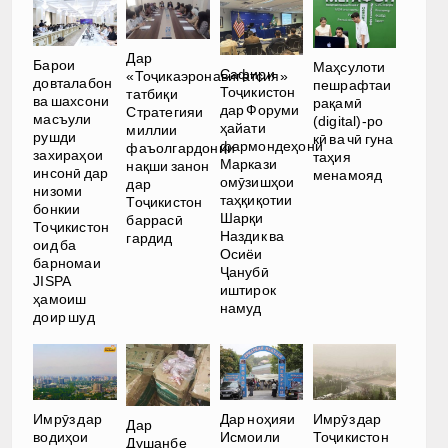
Дар
Барои
Маҳсулоти
Сафири
«Тоҷикаэронавигатсия»
довталабон
пешрафтаи
Тоҷикистон
татбиқи
ва шахсони
рақамӣ
дар Форуми
Стратегияи
масъули
(digital)-ро
ҳайати
миллии
рушди
кӣ ва чӣ гуна
фармондеҳони
фаъолгардонии
захираҳои
таҳия
Маркази
нақши занон
инсонӣ дар
менамояд
омӯзишҳои
дар
низоми
таҳқиқотии
Тоҷикистон
бонкии
Шарқи
баррасӣ
Тоҷикистон
Наздик ва
гардид
оид ба
Осиёи
барномаи
Ҷанубӣ
JISPA
иштирок
ҳамоиш
намуд
доир шуд
Имрӯз дар
Дар ноҳияи
Имрӯз дар
Дар
водиҳои
Исмоили
Тоҷикистон
Душанбе