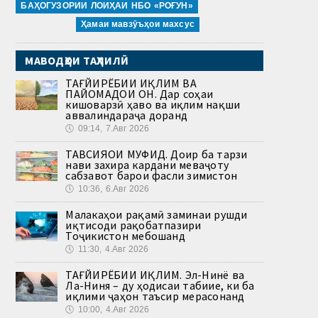
БАҲОГУЗОРИИ ЛОИҲАИ НБО «РОҒУН»
Ҳамаи мавзӯъҳои махсус
МАВОДҲОИ ТАҲЛИЛӢ
ТАҒЙИРЁБИИ ИҚЛИМ ВА
ПАЙОМАДҲОИ ОН. Дар соҳаи
кишоварзӣ ҳаво ва иқлим нақши
аввалиндараҷа доранд
🕔
09:14, 7.Авг 2026
ТАВСИЯҲОИ МУФИД. Доир ба тарзи
нави захира кардани меваҷоту
сабзавот барои фасли зимистон
🕔
10:36, 6.Авг 2026
Малакаҳои рақамӣ заминаи рушди
иқтисоди рақобатпазири
Тоҷикистон мебошанд
🕔
11:30, 4.Авг 2026
ТАҒЙИРЁБИИ ИҚЛИМ. Эл-Нинё ва
Ла-Ниня – ду ҳодисаи табиие, ки ба
иқлими ҷаҳон таъсир мерасонанд
🕔
10:00, 4.Авг 2026