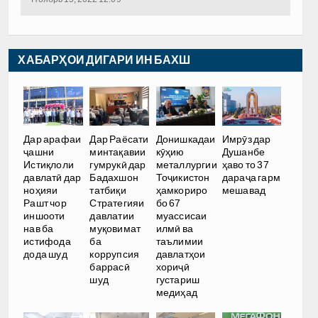
ХАБАРҲОИ ДИГАРИ ИН БАХШ
Дар арафаи
Дар Раёсати
Донишкадаи
Имрӯз дар
ҷашни
минтақавии
кӯҳию
Душанбе
Истиқлоли
гумрукӣ дар
металлургии
ҳаво то 37
давлатӣ дар
Бадахшон
Тоҷикистон
дараҷа гарм
ноҳияи
татбиқи
ҳамкориро
мешавад
Рашт чор
Стратегияи
бо 67
иншооти
давлатии
муассисаи
нав ба
муқовимат
илмӣ ва
истифода
ба
таълимии
дода шуд
коррупсия
давлатҳои
баррасӣ
хориҷӣ
шуд
густариш
медиҳад