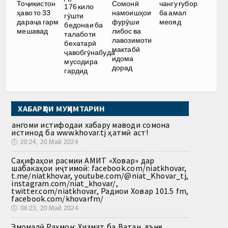
Тоҷикистон
Сомонӣ
чангу ғубор
176 кило
ҳаво то 33
намоишҳои
ба амал
гӯшти
дараҷа гарм
фурӯши
меояд
бедонаи ба
мешавад
либос ва
талаботи
лавозимоти
бехатарӣ
мактабӣ
ҷавобгӯнабуда
идома
мусодира
дорад
гардид
ХАБАРҲОИ МУҲИМТАРИН
Ҳангоми истифодаи хабару маводи сомона
истинод ба www.khovar.tj ҳатмӣ аст!
🕔
20:24, 20.Май 2024
Саҳифаҳои расмии АМИТ «Ховар» дар
шабакаҳои иҷтимоӣ: facebook.com/niatkhovar,
t.me/niatkhovar, youtube.com/@niat_Khovar_tj,
instagram.com/niat_khovar/,
twitter.com/niatkhovar, Радиои Ховар 101.5 fm,
facebook.com/khovarfm/
🕔
08:23, 20.Май 2024
Эмомалӣ Раҳмон: Хизмат ба Ватан, яъне