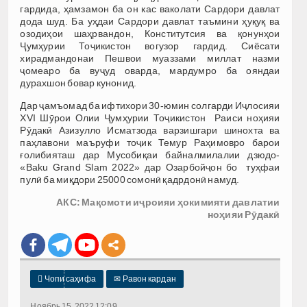
гардида, ҳамзамон ба он кас ваколати Сардори давлат
дода шуд. Ба уҳдаи Сардори давлат таъмини ҳуқуқ ва
озодиҳои шаҳрвандон, Конститутсия ва қонунҳои
Ҷумҳурии Тоҷикистон вогузор гардид. Сиёсати
хирадмандонаи Пешвои муаззами миллат назми
ҷомеаро ба вуҷуд оварда, мардумро ба ояндаи
дурахшон бовар кунонид.
Дар ҷамъомад ба ифтихори 30-юмин солгарди Иҷлосияи
XVI Шӯрои Олии Ҷумҳурии Тоҷикистон Раиси ноҳияи
Рӯдакӣ Азизулло Исматзода варзишгари шинохта ва
паҳлавони маъруфи тоҷик Темур Раҳимовро барои
ғолибияташ дар Мусобиқаи байналмилалии дзюдо-
«Baku Grand Slam 2022» дар Озарбойҷон бо туҳфаи
пулӣ ба миқдори 25000 сомонӣ қадрдонӣ намуд.
АКС: Мақомоти иҷроияи ҳокимияти давлатии
ноҳияи Рӯдакӣ

Чопи саҳифа
✉
Равон кардан
Ноябрь 15, 2022 12:09