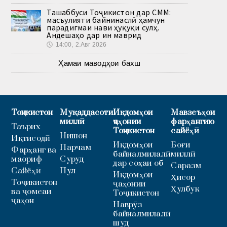
Ташаббуси Тоҷикистон дар СММ:
масъулияти байнинаслӣ ҳамчун
парадигмаи нави ҳуқуқи сулҳ.
Андешаҳо дар ин маврид
🕔
14:00, 2.Авг 2026
Ҳамаи маводҳои бахш
Тоҷикистон
Муқаддасоти
Иқдомҳои
Мавзеъҳои
миллӣ
ҷаҳонии
фарҳангию
Таърих
Тоҷикистон
сайёҳӣ
Нишон
Иқтисодӣ
Иқдомҳои
Боғи
Парчам
Фарҳанг ва
байналмилалӣ
миллӣ
маориф
Суруд
дар соҳаи об
Саразм
Сайёҳӣ
Пул
Иқдомҳои
Ҳисор
Тоҷикистон
ҷаҳонии
Ҳулбук
ва ҷомеаи
Тоҷикистон
ҷаҳон
Наврӯз
байналмилалӣ
шуд