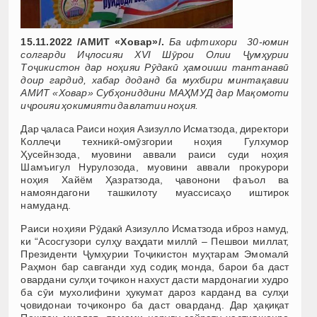
15.11.2022 /АМИТ «Ховар»/.
Ба ифтихори 30-юмин
солгарди Иҷлосияи XVI Шӯрои Олии Ҷумҳурии
Тоҷикистон дар ноҳияи Рӯдакӣ ҳамоиши тантанавӣ
доир гардид, хабар доданд ба мухбири минтақавии
АМИТ «Ховар» Субҳониддини МАҲМУД дар Мақомоти
иҷроияи ҳокимияти давлатии ноҳия.
Дар ҷаласа Раиси ноҳия Азизулло Исматзода, директори
Коллеҷи техникӣ-омӯзгории ноҳия Гулхумор
Ҳусейнзода, муовини аввали раиси суди ноҳия
Шамъигул Нурулозода, муовини аввали прокурори
ноҳия Хайём Ҳазратзода, ҷавонони фаъол ва
намояндагони ташкилоту муассисаҳо иштирок
намуданд.
Раиси ноҳияи Рӯдакӣ Азизулло Исматзода иброз намуд,
ки “Асосгузори сулҳу ваҳдати миллӣ – Пешвои миллат,
Президенти Ҷумҳурии Тоҷикистон муҳтарам Эмомалӣ
Раҳмон бар савганди худ содиқ монда, барои ба даст
овардани сулҳи тоҷикон нахуст дасти мардонагии худро
ба сӯи мухолифини ҳукумат дароз карданд ва сулҳи
ҷовидонаи тоҷиконро ба даст оварданд. Дар ҳақиқат