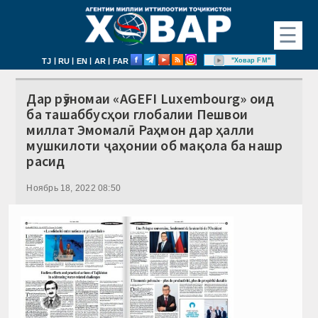
☰
|
|
|
|
"Ховар FM"
TJ
RU
EN
AR
FAR
Дар рӯзномаи «AGEFI Luxembourg» оид
ба ташаббусҳои глобалии Пешвои
миллат Эмомалӣ Раҳмон дар ҳалли
мушкилоти ҷаҳонии об мақола ба нашр
расид
Ноябрь 18, 2022 08:50