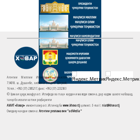
Агентии Миллии Иттилоотии Тоҷикистон
734018. ш. Душанбе, хиёбони Саъдии Шерозӣ,
16 тел.: +992 (37) 2385217, факс: +992 (37) 2232383
© Ҳамаи ҳуқуқ маҳфуз аст. Истифода ва паҳн кардани маводи сомона, дар кадом шакле набошад,
танҳо бо иҷозати хаттии роҳбарияти
АМИТ «Ховар»
имконпазир аст. Истинод ба
www.khovar.tj
ҳатмист. E-mail:
niat@khovar.tj
Омодакунандаи сомона:
Агентии рекламавии "adMedia"