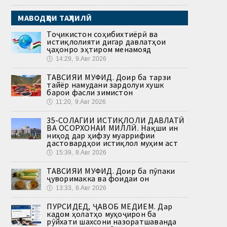
МАВОДҲОИ ТАҲЛИЛӢ
Тоҷикистон соҳибихтиёрӣ ва
истиқлолияти дигар давлатҳои
ҷаҳонро эҳтиром менамояд
🕔
14:29, 9.Авг 2026
ТАВСИЯИ МУФИД. Доир ба тарзи
тайёр намудани зардолуи хушк
барои фасли зимистон
🕔
11:20, 9.Авг 2026
35-СОЛАГИИ ИСТИҚЛОЛИ ДАВЛАТӢ
ВА ОСОРХОНАИ МИЛЛӢ. Нақши ин
ниҳод дар ҳифзу муаррифии
дастовардҳои истиқлол муҳим аст
🕔
15:39, 8.Авг 2026
ТАВСИЯИ МУФИД. Доир ба пӯпаки
ҷуворимакка ва фоидаи он
🕔
13:33, 8.Авг 2026
ПУРСИДЕД, ҶАВОБ МЕДИҲЕМ. Дар
кадом ҳолатҳо муҳоҷирон ба
рӯйхати шахсони назоратшаванда