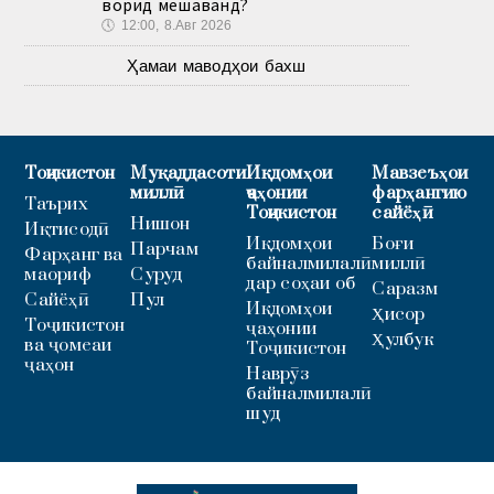
ворид мешаванд?
🕔
12:00, 8.Авг 2026
Ҳамаи маводҳои бахш
Тоҷикистон
Муқаддасоти
Иқдомҳои
Мавзеъҳои
миллӣ
ҷаҳонии
фарҳангию
Таърих
Тоҷикистон
сайёҳӣ
Нишон
Иқтисодӣ
Иқдомҳои
Боғи
Парчам
Фарҳанг ва
байналмилалӣ
миллӣ
маориф
Суруд
дар соҳаи об
Саразм
Сайёҳӣ
Пул
Иқдомҳои
Ҳисор
Тоҷикистон
ҷаҳонии
Ҳулбук
ва ҷомеаи
Тоҷикистон
ҷаҳон
Наврӯз
байналмилалӣ
шуд