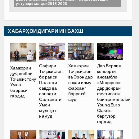
устувор» солҳои 2018-2028
ХАБАРҲОИ ДИГАРИ ИН БАХШ
Сафири
Ҳамкории
Дар Берлин
Ҳамкории
Тоҷикистон
Тоҷикистон
консерти
дуҷонибаи
бо раиси
ва Эрон дар
ансамбли
Тоҷикистону
Палатаи
соҳаи илму
«Моҳирон»
Умон
савдо ва
фарҳанг
дар доираи
баррасӣ
саноати
баррасӣ
фестивали
гардид
Салтанати
шуд
байналмилалии
Умон
Young Euro
мулоқот
Classic
намуд
баргузор
гардид