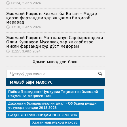
🕔
08:24, 5.Апр 2024
Эмомалӣ Раҳмон: Хизмат ба Ватан – Модар
қарзи фарзандии ҳар як ҷавон ба ҳисоб
меравад
🕔
17:18, 3.Апр 2024
Эмомалӣ Раҳмон: Ман ҳамчун Сарфармондеҳи
Олии Қувваҳои Мусаллаҳ ҳар як сарбозро
мисли фарзанди худ дӯст медорам
🕔
11:27, 3.Апр 2024
Ҳамаи маводҳои бахш
МАВЗӮЪҲОИ МАХСУС
Паёми Президенти Ҷумҳурии Тоҷикистон Эмомалӣ
Раҳмон ба Маҷлиси Олӣ
Даҳсолаи байналмилалии амал «Об барои рушди
устувор» солҳои 2018-2028
БАҲОГУЗОРИИ ЛОИҲАИ НБО «РОҒУН»
Ҳамаи мавзӯъҳои махсус