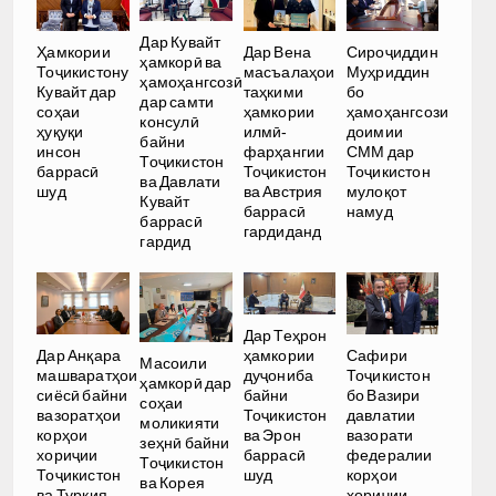
Дар Кувайт
Ҳамкории
Дар Вена
Сироҷиддин
ҳамкорӣ ва
Тоҷикистону
масъалаҳои
Муҳриддин
ҳамоҳангсозӣ
Кувайт дар
таҳкими
бо
дар самти
соҳаи
ҳамкории
ҳамоҳангсози
консулӣ
ҳуқуқи
илмӣ-
доимии
байни
инсон
фарҳангии
СММ дар
Тоҷикистон
баррасӣ
Тоҷикистон
Тоҷикистон
ва Давлати
шуд
ва Австрия
мулоқот
Кувайт
баррасӣ
намуд
баррасӣ
гардиданд
гардид
Дар Теҳрон
ҳамкории
Дар Анқара
Сафири
Масоили
дуҷониба
машваратҳои
Тоҷикистон
ҳамкорӣ дар
байни
сиёсӣ байни
бо Вазири
соҳаи
Тоҷикистон
вазоратҳои
давлатии
моликияти
ва Эрон
корҳои
вазорати
зеҳнӣ байни
баррасӣ
хориҷии
федералии
Тоҷикистон
шуд
Тоҷикистон
корҳои
ва Корея
ва Туркия
хориҷии