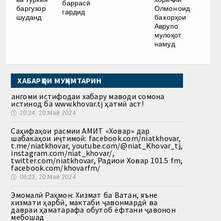
баррасӣ
баргузор
Олмон оид
гардид
шуданд
ба корҳои
Аврупо
мулоқот
намуд
ХАБАРҲОИ МУҲИМТАРИН
Ҳангоми истифодаи хабару маводи сомона
истинод ба www.khovar.tj ҳатмӣ аст!
🕔
20:24, 20.Май 2024
Саҳифаҳои расмии АМИТ «Ховар» дар
шабакаҳои иҷтимоӣ: facebook.com/niatkhovar,
t.me/niatkhovar, youtube.com/@niat_Khovar_tj,
instagram.com/niat_khovar/,
twitter.com/niatkhovar, Радиои Ховар 101.5 fm,
facebook.com/khovarfm/
🕔
08:23, 20.Май 2024
Эмомалӣ Раҳмон: Хизмат ба Ватан, яъне
хизмати ҳарбӣ, мактаби ҷавонмардӣ ва
давраи ҳаматарафа обутоб ёфтани ҷавонон
мебошад