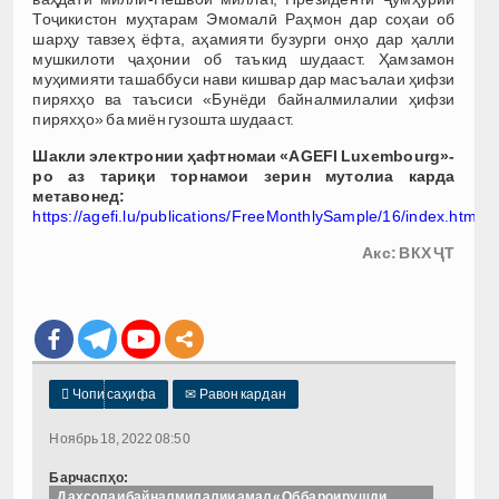
Тоҷикистон муҳтарам Эмомалӣ Раҳмон дар соҳаи об
шарҳу тавзеҳ ёфта, аҳамияти бузурги онҳо дар ҳалли
мушкилоти ҷаҳонии об таъкид шудааст. Ҳамзамон
муҳимияти ташаббуси нави кишвар дар масъалаи ҳифзи
пиряхҳо ва таъсиси «Бунёди байналмилалии ҳифзи
пиряхҳо» ба миён гузошта шудааст.
Шакли электронии ҳафтномаи «AGEFI Luxembourg»-
ро аз тариқи торнамои зерин мутолиа карда
метавонед:
https://agefi.lu/publications/FreeMonthlySample/16/index.html
Акс: ВКХ ҶТ

Чопи саҳифа
✉
Равон кардан
Ноябрь 18, 2022 08:50
Барчаспҳо:
Даҳсолаи байналмилалии амал «Об барои рушди