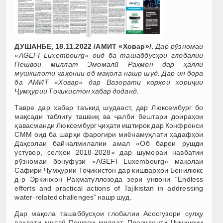
ДУШАНБЕ, 18.11.2022 /АМИТ «Ховар»/.
Дар рӯзномаи
«AGEFI Luxembourg» оид ба ташаббусҳои глобалии
Пешвои миллат Эмомалӣ Раҳмон дар ҳалли
мушкилоти ҷаҳонии об мақола нашр шуд. Дар ин бора
ба АМИТ «Ховар» дар Вазорати корҳои хориҷии
Ҷумҳурии Тоҷикистон хабар доданд.
Тавре дар хабар таъкид шудааст, дар Люксембург бо
мақсади таблиғу ташвиқ ва ҷалби бештари доираҳои
ҳавасманди Люксембург ҷиҳати иштирок дар Конфронси
СММ оид ба шарҳи фарогири миёнамуҳлати ҳадафҳои
Даҳсолаи байналмилалии амал «Об барои рушди
устувор, солҳои 2018-2028» дар шумораи навбатии
рӯзномаи бонуфузи «AGEFI Luxembourg» мақолаи
Сафири Ҷумҳурии Тоҷикистон дар кишварҳои Бенилюкс
д-р Эркинхон Раҳматуллозода зери унвони “Endless
efforts and practical actions of Tajikistan in addressing
water-related challenges” нашр шуд.
Дар мақола ташаббусҳои глобалии Асосгузори сулҳу
ваҳдати миллӣ-Пешвои миллат, Президенти Ҷумҳурии