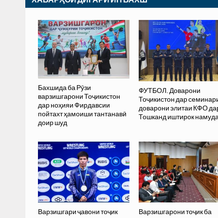
Бахшида ба Рӯзи
ФУТБОЛ. Доварони
варзишгарони Тоҷикистон
Тоҷикистон дар семинар
дар ноҳияи Фирдавсии
доварони элитаи КФО да
пойтахт ҳамоиши тантанавӣ
Тошканд иштирок намуд
доир шуд
Варзишгари ҷавони тоҷик
Варзишгарони тоҷик ба