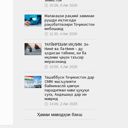
🕔
10:36, 6.Авг 2026
Малакаҳои рақамӣ заминаи
рушди иқтисоди
рақобатпазири Тоҷикистон
мебошанд
🕔
11:30, 4.Авг 2026
ТАҒЙИРЁБИИ ИҚЛИМ. Эл-
Нинё ва Ла-Ниня – ду
ҳодисаи табиие, ки ба
иқлими ҷаҳон таъсир
мерасонанд
🕔
10:00, 4.Авг 2026
Ташаббуси Тоҷикистон дар
СММ: масъулияти
байнинаслӣ ҳамчун
парадигмаи нави ҳуқуқи
сулҳ. Андешаҳо дар ин
маврид
🕔
14:00, 2.Авг 2026
Ҳамаи маводҳои бахш