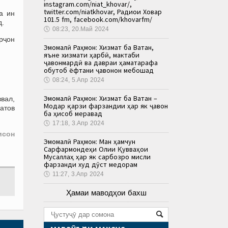
instagram.com/niat_khovar/,
twitter.com/niatkhovar, Радиои Ховар
а ин
101.5 fm, facebook.com/khovarfm/
д.
🕔
08:23, 20.Май 2024
рҷон
Эмомалӣ Раҳмон: Хизмат ба Ватан,
яъне хизмати ҳарбӣ, мактаби
ҷавонмардӣ ва давраи ҳаматарафа
обутоб ёфтани ҷавонон мебошад
🕔
08:24, 5.Апр 2024
Эмомалӣ Раҳмон: Хизмат ба Ватан –
ввал,
Модар қарзи фарзандии ҳар як ҷавон
латов
ба ҳисоб меравад
🕔
17:18, 3.Апр 2024
исон
Эмомалӣ Раҳмон: Ман ҳамчун
Сарфармондеҳи Олии Қувваҳои
Мусаллаҳ ҳар як сарбозро мисли
фарзанди худ дӯст медорам
🕔
11:27, 3.Апр 2024
Ҳамаи маводҳои бахш