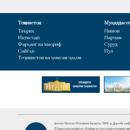
Тоҷикистон
Муқаддасо
Таърих
Нишон
Иқтисодӣ
Парчам
Фарҳанг ва маориф
Суруд
Сайёҳӣ
Пул
Тоҷикистон ва ҷомеаи ҷаҳон
Агентии Миллии Иттилоотии Тоҷикистон 734018. ш. Душанбе, хиёбони 
© Ҳамаи ҳуқуқ маҳфуз аст. Истифода ва паҳн кардани маводи сомо