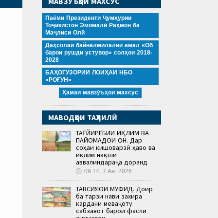
МАВЗӮЪҲОИ МАХСУС
Паёми Президенти Ҷумҳурии
Тоҷикистон Эмомалӣ Раҳмон ба
Маҷлиси Олӣ
Даҳсолаи байналмилалии амал «Об
барои рушди устувор» солҳои 2018-
2028
БАҲОГУЗОРИИ ЛОИҲАИ НБО
«РОҒУН»
Ҳамаи мавзӯъҳои махсус
МАВОДҲОИ ТАҲЛИЛӢ
ТАҒЙИРЁБИИ ИҚЛИМ ВА
ПАЙОМАДҲОИ ОН. Дар
соҳаи кишоварзӣ ҳаво ва
иқлим нақши
аввалиндараҷа доранд
🕔
09:14, 7.Авг 2026
ТАВСИЯҲОИ МУФИД. Доир
ба тарзи нави захира
кардани меваҷоту
сабзавот барои фасли
зимистон