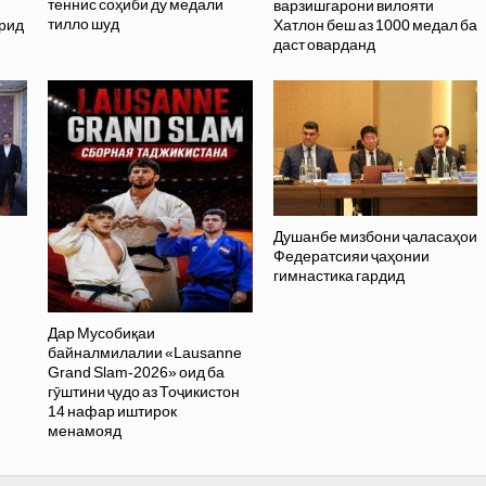
теннис соҳиби ду медали
варзишгарони вилояти
тилло шуд
орид
Хатлон беш аз 1000 медал ба
даст оварданд
Душанбе мизбони ҷаласаҳои
Федератсияи ҷаҳонии
гимнастика гардид
Дар Мусобиқаи
байналмилалии «Lausanne
Grand Slam-2026» оид ба
гӯштини ҷудо аз Тоҷикистон
14 нафар иштирок
менамояд