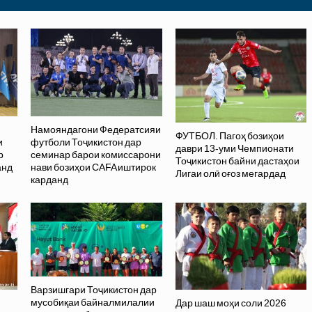
Намояндагони Федератсияи
ФУТБОЛ. Пагоҳ бозиҳои
и
футболи Тоҷикистон дар
даври 13-уми Чемпионати
р
семинар барои комиссарони
Тоҷикистон байни дастаҳои
анд
нави бозиҳои CAFA иштирок
Лигаи олӣ оғоз мегардад
карданд
Варзишгари Тоҷикистон дар
мусобиқаи байналмилалии
Дар шаш моҳи соли 2026