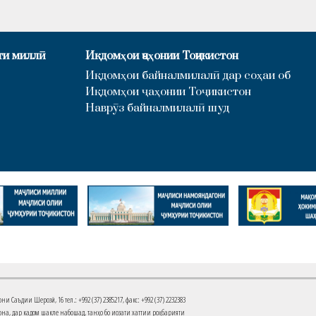
ти миллӣ
Иқдомҳои ҷаҳонии Тоҷикистон
Иқдомҳои байналмилалӣ дар соҳаи об
Иқдомҳои ҷаҳонии Тоҷикистон
Наврӯз байналмилалӣ шуд
Саъдии Шерозӣ, 16 тел.: +992 (37) 2385217, факс: +992 (37) 2232383
на, дар кадом шакле набошад, танҳо бо иҷозати хаттии роҳбарияти