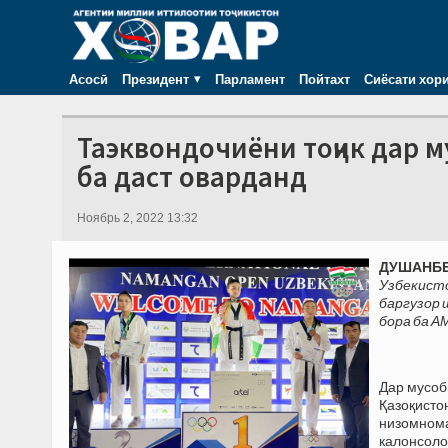
Асосӣ
Президент
Парламент
Пойтахт
Сиёсати хор
Таэквондочиёни тоҷик дар 
ба даст оварданд
Ноябрь 2, 2022 13:32
ДУШАНБЕ,
Узбекисто
баргузор 
бора ба А
Дар мусоб
Қазоқисто
низомном
калонсоло