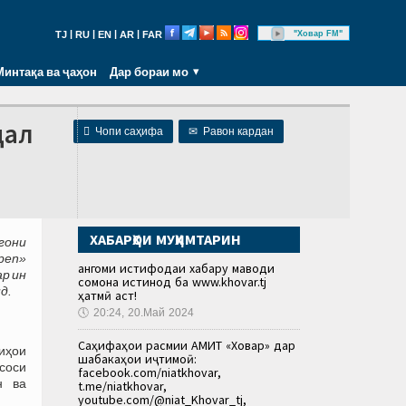
|
|
|
|
"Ховар FM"
TJ
RU
EN
AR
FAR
Минтақа ва ҷаҳон
Дар бораи мо
дал

Чопи саҳифа
✉
Равон кардан
ХАБАРҲОИ МУҲИМТАРИН
гони
pen»
Ҳангоми истифодаи хабару маводи
ар ин
сомона истинод ба www.khovar.tj
д.
ҳатмӣ аст!
🕔
20:24, 20.Май 2024
Саҳифаҳои расмии АМИТ «Ховар» дар
иҳои
шабакаҳои иҷтимоӣ:
асоси
facebook.com/niatkhovar,
н ва
t.me/niatkhovar,
youtube.com/@niat_Khovar_tj,