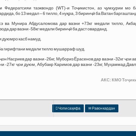
и Федератсияи таэквондо (WT)-и Тоҷикистон, аз ҷумҳурии мо б
рдида, бо 13 медал – 6 тилло, 4 нуқра, 3 биринҷӣ ба Ватан баргаштан
э ва Мунира Абдусаломова дар вазни +73кг медали тилло, Акба
ода дар вазни -58кг медали биринҷӣ ба даст оварданд.
и дуюмро касб намуд.
 ба гирифтани медали тилло мушарраф шуд.
н Насриев дар вазни -26кг, Мубориз Ёрасенов дар вазни -32кг ҷои а
ни -27кг ҷои дуюм, Абубакр Каримов дар вазни -23кг, Муҳаммад Дав
АКС: КМО Тоҷик

Чопи саҳифа
✉
Равон кардан