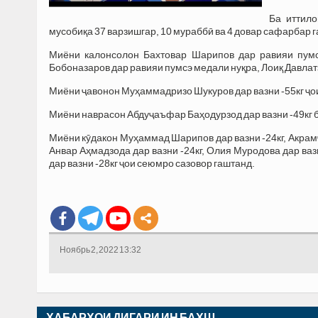
Ба иттило
мусобиқа 37 варзишгар, 10 мураббӣ ва 4 довар сафарбар га
Миёни калонсолон Бахтовар Шарипов дар равияи пумс
Бобоназаров дар равияи пумсэ медали нуқра, Лоиқ Давлатз
Миёни ҷавонон Муҳаммадризо Шукуров дар вазни -55кг ҷо
Миёни наврасон Абдуҷаъфар Баҳодурзод дар вазни -49кг
Миёни кӯдакон Муҳаммад Шарипов дар вазни -24кг, Акрамҷо
Анвар Аҳмадзода дар вазни -24кг, Олия Муродова дар ваз
дар вазни -28кг ҷои сеюмро сазовор гаштанд.
Ноябрь 2, 2022 13:32
ХАБАРҲОИ ДИГАРИ ИН БАХШ