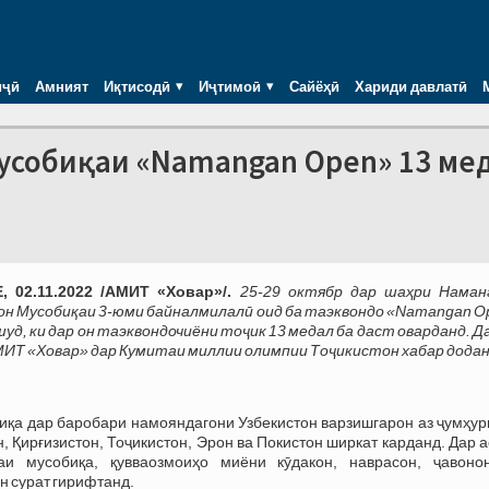
иҷӣ
Амният
Иқтисодӣ
Иҷтимоӣ
Сайёҳӣ
Хариди давлатӣ
мусобиқаи «Namangan Open» 13 ме
 02.11.2022 /АМИТ «Ховар»/.
25-29 октябр дар шаҳри Наман
н Мусобиқаи 3-юми байналмилалӣ оид ба таэквондо «Namangan O
шуд, ки дар он таэквондочиёни тоҷик 13 медал ба даст оварданд. Д
МИТ «Ховар» дар Кумитаи миллии олимпии Тоҷикистон хабар додан
иқа дар баробари намояндагони Узбекистон варзишгарон аз ҷумҳур
н, Қирғизистон, Тоҷикистон, Эрон ва Покистон ширкат карданд. Дар 
аи мусобиқа, қувваозмоиҳо миёни кӯдакон, наврасон, ҷавоно
н сурат гирифтанд.