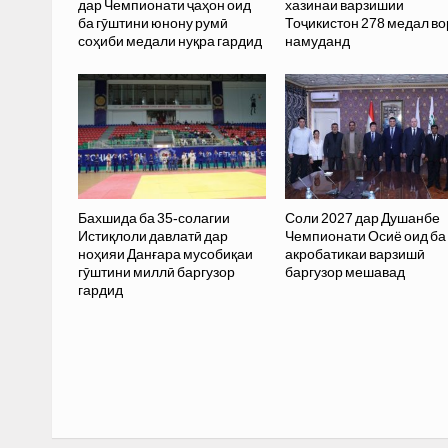
дар Чемпионати ҷаҳон оид
хазинаи варзишии
ба гӯштини юнону румӣ
Тоҷикистон 278 медал в
соҳиби медали нуқра гардид
намуданд
Бахшида ба 35-солагии
Соли 2027 дар Душанбе
Истиқлоли давлатӣ дар
Чемпионати Осиё оид ба
ноҳияи Данғара мусобиқаи
акробатикаи варзишӣ
гӯштини миллӣ баргузор
баргузор мешавад
гардид