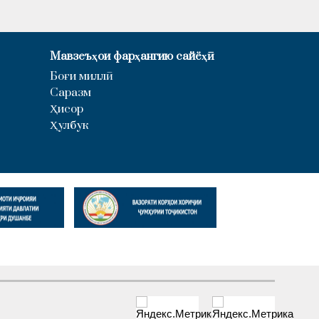
Мавзеъҳои фарҳангию сайёҳӣ
Боғи миллӣ
Саразм
Ҳисор
Ҳулбук