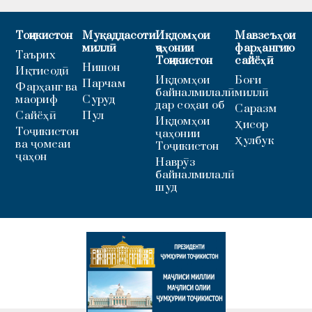
Тоҷикистон
Муқаддасоти
Иқдомҳои
Мавзеъҳои
миллӣ
ҷаҳонии
фарҳангию
Таърих
Тоҷикистон
сайёҳӣ
Нишон
Иқтисодӣ
Иқдомҳои
Боғи
Парчам
Фарҳанг ва
байналмилалӣ
миллӣ
маориф
Суруд
дар соҳаи об
Саразм
Сайёҳӣ
Пул
Иқдомҳои
Ҳисор
Тоҷикистон
ҷаҳонии
Ҳулбук
ва ҷомеаи
Тоҷикистон
ҷаҳон
Наврӯз
байналмилалӣ
шуд