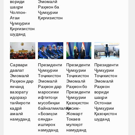
вориди
Эмомалӣ
шаҳри
Раҳмон ба
Чолпон-
Ҷумҳурии
Атаи
Қирғизистон
Ҷумҳурии
Қирғизистон
шуданд
Сарвари
Президенти
Президенти
Президенти
давлат
Ҷумҳурии
Ҷумҳурии
Ҷумҳурии
Эмомалӣ
Тоҷикистон
Тоҷикистон
Тоҷикистон
Раҳмон дар
Эмомалӣ
Эмомалӣ
Эмомалӣ
якчанд
Раҳмон дар
Раҳмон бо
Раҳмон
вазорату
маросими
Президенти
вориди
идораҳо
ифтитоҳи
Ҷумҳурии
шаҳри
тағйироти
мусобиқаи
Қазоқистон
Остонаи
кадрӣ
байналмилалии
Қосим-
Ҷумҳурии
амалӣ
«Бозиҳои
Жомарт
Қазоқистон
намуданд
оянда»
Токаев
шуданд
иштирок
мулоқот
намуданд
намуданд