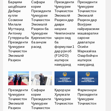
Барқияи
Сафари
Президенти
Президенти
шодбошии
кории
Ҷумҳурии
Ҷумҳурии
Дабири
Президенти
Тоҷикистон
Тоҷикистон
кулли
Ҷумҳурии
Эмомалӣ
Эмомалӣ
Созмони
Тоҷикистон
Раҳмон дар
Раҳмон дар
Милали
Эмомалӣ
даври
Вохӯрии
Муттаҳид
Раҳмон ба
ниҳоии
ғайрирасмии
Антониу
Ҷумҳурии
Чемпионати
машваратии
Гутерриш ба
Қирғизистон
ҷаҳон оид
сарони
Президенти
ба анҷом
ба
давлатҳои
Ҷумҳурии
расид
формулаи 1
Осиёи
Тоҷикистон
дар рӯи об
Марказӣ ва
Эмомалӣ
(F1H2O)
Озарбойҷон
Раҳмон
иштирок
иштирок
намуданд
намуданд
Президенти
Сафари
Қарорҳои
Фармонҳои
Ҷумҳурии
кории
Ҳукумати
Президенти
Тоҷикистон
Президенти
Ҷумҳурии
Ҷумҳурии
Эмомалӣ
Ҷумҳурии
Тоҷикистон
Тоҷикистон
Раҳмон
Тоҷикистон