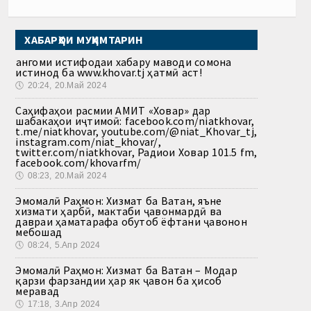
ХАБАРҲОИ МУҲИМТАРИН
Ҳангоми истифодаи хабару маводи сомона
истинод ба www.khovar.tj ҳатмӣ аст!
🕔
20:24, 20.Май 2024
Саҳифаҳои расмии АМИТ «Ховар» дар
шабакаҳои иҷтимоӣ: facebook.com/niatkhovar,
t.me/niatkhovar, youtube.com/@niat_Khovar_tj,
instagram.com/niat_khovar/,
twitter.com/niatkhovar, Радиои Ховар 101.5 fm,
facebook.com/khovarfm/
🕔
08:23, 20.Май 2024
Эмомалӣ Раҳмон: Хизмат ба Ватан, яъне
хизмати ҳарбӣ, мактаби ҷавонмардӣ ва
давраи ҳаматарафа обутоб ёфтани ҷавонон
мебошад
🕔
08:24, 5.Апр 2024
Эмомалӣ Раҳмон: Хизмат ба Ватан – Модар
қарзи фарзандии ҳар як ҷавон ба ҳисоб
меравад
🕔
17:18, 3.Апр 2024