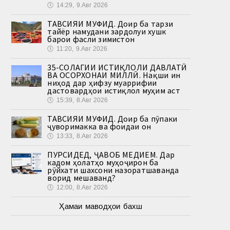
🕔
14:29, 9.Авг 2026
ТАВСИЯИ МУФИД. Доир ба тарзи
тайёр намудани зардолуи хушк
барои фасли зимистон
🕔
11:20, 9.Авг 2026
35-СОЛАГИИ ИСТИҚЛОЛИ ДАВЛАТӢ
ВА ОСОРХОНАИ МИЛЛӢ. Нақши ин
ниҳод дар ҳифзу муаррифии
дастовардҳои истиқлол муҳим аст
🕔
15:39, 8.Авг 2026
ТАВСИЯИ МУФИД. Доир ба пӯпаки
ҷуворимакка ва фоидаи он
🕔
13:33, 8.Авг 2026
ПУРСИДЕД, ҶАВОБ МЕДИҲЕМ. Дар
кадом ҳолатҳо муҳоҷирон ба
рӯйхати шахсони назоратшаванда
ворид мешаванд?
🕔
12:00, 8.Авг 2026
Ҳамаи маводҳои бахш