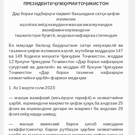
ПРЕЗИДЕНТИ ҶУМҲУРИИ ТОҶИКИСТОН
Дар бораи тадбирҳои тақвият бахшидани сатҳи ҳифзи
иҷтимоии
аҳолӣ ва зиёд намудани маоши амалкунандаи
вазифавии кормандони
ташкилотҳои буҷетӣ, андозаи нафақа ва стипендия
Бо мақсади баланд бардоштани сатҳи некуаҳволӣ ва
таъмини ҳифзи иҷтимоии аҳолӣ, мутобиқи моддаҳои 147
ва 149 Кодекси меҳнати Ҷумҳурии Тоҷикистон, моддаи
12 Қонуни Ҷумҳурии Тоҷикистон «Дар бораи нафақаҳои
суғуртавӣ ва давлатӣ» ва моддаи 49 Қонуни Ҷумҳурии
Тоҷикистон «Дар бораи таъмини нафақаҳои
хизматчиёни ҳарбӣ» фармон медиҳам:
1. Аз 1 марти соли 2023:
— маоши вазифавӣ (меъёрҳои тарифӣ)-и хизматчиёни
ҳарбӣ, кормандони мақомоти ҳифзи ҳуқуқ ба андозаи 25
фоиз ва кормандони дигари ин мақомот ба андозаи 20
фоиз зиёд карда шавад;
— маоши заминавӣ барои ҳисоб намудани
коэффитсиентҳо барои рутбаҳои ҳарбии хизматчиёни
ҳарбӣ ва махсуси кормандони мақомоти ҳифзи ҳуқуқ аз