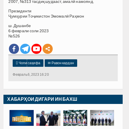
2007, №313 тасдиқ шудааст, амалӣ намоянд.
Президенти
Ҷумҳурии Тоҷикистон Эмомалӣ Раҳмон
ш. Душанбе
6 феврали соли 2023
№526

Чопи саҳифа
✉
Равон кардан
Февраль 6, 2023 16:20
ХАБАРҲОИ ДИГАРИ ИН БАХШ