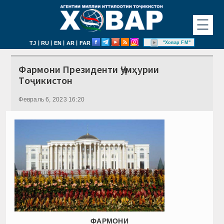
☰
|
|
|
|
"Ховар FM"
TJ
RU
EN
AR
FAR
Фармони Президенти Ҷумҳурии
Тоҷикистон
Февраль 6, 2023 16:20
ФАРМОНИ