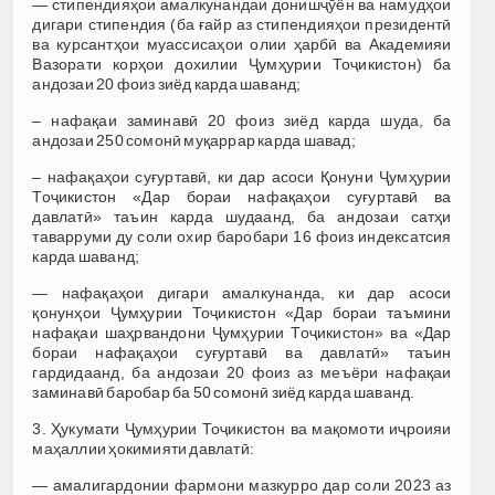
— стипендияҳои амалкунандаи донишҷӯён ва намудҳои
дигари стипендия (ба ғайр аз стипендияҳои президентӣ
ва курсантҳои муассисаҳои олии ҳарбӣ ва Академияи
Вазорати корҳои дохилии Ҷумҳурии Тоҷикистон) ба
андозаи 20 фоиз зиёд карда шаванд;
– нафақаи заминавӣ 20 фоиз зиёд карда шуда, ба
андозаи 250 сомонӣ муқаррар карда шавад;
– нафақаҳои суғуртавӣ, ки дар асоси Қонуни Ҷумҳурии
Тоҷикистон «Дар бораи нафақаҳои суғуртавӣ ва
давлатӣ» таъин карда шудаанд, ба андозаи сатҳи
таварруми ду соли охир баробари 16 фоиз индексатсия
карда шаванд;
— нафақаҳои дигари амалкунанда, ки дар асоси
қонунҳои Ҷумҳурии Тоҷикистон «Дар бораи таъмини
нафақаи шаҳрвандони Ҷумҳурии Тоҷикистон» ва «Дар
бораи нафақаҳои суғуртавӣ ва давлатӣ» таъин
гардидаанд, ба андозаи 20 фоиз аз меъёри нафақаи
заминавӣ баробар ба 50 сомонӣ зиёд карда шаванд.
3. Ҳукумати Ҷумҳурии Тоҷикистон ва мақомоти иҷроияи
маҳаллии ҳокимияти давлатӣ:
— амалигардонии фармони мазкурро дар соли 2023 аз