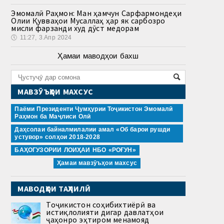
Эмомалӣ Раҳмон: Ман ҳамчун Сарфармондеҳи
Олии Қувваҳои Мусаллаҳ ҳар як сарбозро
мисли фарзанди худ дӯст медорам
🕔
11:27, 3.Апр 2024
Ҳамаи маводҳои бахш
МАВЗӮЪҲОИ МАХСУС
Паёми Президенти Ҷумҳурии Тоҷикистон Эмомалӣ
Раҳмон ба Маҷлиси Олӣ
Даҳсолаи байналмилалии амал «Об барои рушди
устувор» солҳои 2018-2028
БАҲОГУЗОРИИ ЛОИҲАИ НБО «РОҒУН»
Ҳамаи мавзӯъҳои махсус
МАВОДҲОИ ТАҲЛИЛӢ
Тоҷикистон соҳибихтиёрӣ ва
истиқлолияти дигар давлатҳои
ҷаҳонро эҳтиром менамояд