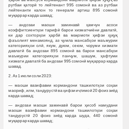
рутбаи қаторӣ то лейтенант 995 сомонӣ ва аз рутбаи
лейтенанти калон то генерали артиш 895 сомонӣ
муқаррар карда шавад;
— андозаи маоши заминавӣ ҳамчун асоси
коэффитсиентҳои тарифӣ барои хизматчиёни давлатӣ,
ки дар сохторҳои ҳарбӣ ва мақомоти ҳифзи ҳуқуқ
фаъолият менамоянд, аз ҷумла мансабҳои маъмурии
категорияҳои олӣ, якум, дуюм, сеюм, чоруми хизмати
давлатӣ ба андозаи 895 сомонӣ ва барои мансабҳои
маъмурии категорияҳои панҷум, шашум, ҳафтуми
хизмати давлатӣ ба андозаи 995 сомонӣ муқаррар карда
шавад.
2. Аз 1 июли соли 2023:
— маоши вазифавии кормандони ташкилотҳои соҳаи
маориф, илм, тандурустӣ ва ҳифзи иҷтимоӣ 20 фоиз зиёд
карда шавад;
— андозаи маоши заминавӣ барои ҳисоб намудани
маоши вазифавии кормандони ташкилотҳои соҳаи
тандурустӣ 20 фоиз зиёд карда шуда, 440 сомонӣ
муқаррар карда шавад;