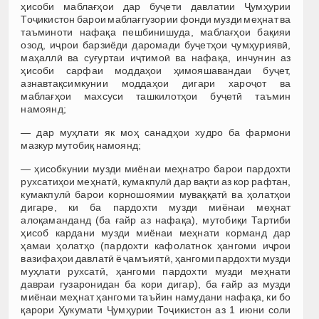
ҳисоби маблағҳои дар буҷети давлатии Ҷумҳурии
Тоҷикистон барои маблағгузории фонди музди меҳнат ва
таъминоти нафақа пешбинишуда, маблағҳои бақияи
озод, иҷрои барзиёди даромади буҷетҳои ҷумҳуриявӣ,
маҳаллӣ ва суғуртаи иҷтимоӣ ва нафақа, инчунин аз
ҳисоби сарфаи моддаҳои ҳимояшавандаи буҷет,
азнавтақсимкунии моддаҳои дигари хароҷот ва
маблағҳои махсуси ташкилотҳои буҷетӣ таъмин
намоянд;
— дар муҳлати як моҳ санадҳои худро ба фармони
мазкур мутобиқ намоянд;
— ҳисобкунии музди миёнаи меҳнатро барои пардохти
рухсатиҳои меҳнатӣ, кумакпулӣ дар вақти аз кор рафтан,
кумакпулӣ барои корношоямии муваққатӣ ва ҳолатҳои
дигаре, ки ба пардохти музди миёнаи меҳнат
алоқаманданд (ба ғайр аз нафақа), мутобиқи Тартиби
ҳисоб кардани музди миёнаи меҳнати корманд дар
ҳамаи ҳолатҳо (пардохти кафолатнок ҳангоми иҷрои
вазифаҳои давлатӣ ё ҷамъиятӣ, ҳангоми пардохти музди
муҳлати рухсатӣ, ҳангоми пардохти музди меҳнати
давраи гузаронидан ба кори дигар), ба ғайр аз музди
миёнаи меҳнат ҳангоми таъйин намудани нафақа, ки бо
қарори Ҳукумати Ҷумҳурии Тоҷикистон аз 1 июни соли