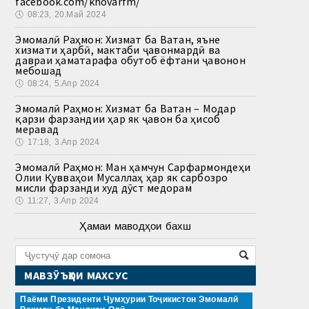
facebook.com/khovarfm/
🕔
08:23, 20.Май 2024
Эмомалӣ Раҳмон: Хизмат ба Ватан, яъне
хизмати ҳарбӣ, мактаби ҷавонмардӣ ва
давраи ҳаматарафа обутоб ёфтани ҷавонон
мебошад
🕔
08:24, 5.Апр 2024
Эмомалӣ Раҳмон: Хизмат ба Ватан – Модар
қарзи фарзандии ҳар як ҷавон ба ҳисоб
меравад
🕔
17:18, 3.Апр 2024
Эмомалӣ Раҳмон: Ман ҳамчун Сарфармондеҳи
Олии Қувваҳои Мусаллаҳ ҳар як сарбозро
мисли фарзанди худ дӯст медорам
🕔
11:27, 3.Апр 2024
Ҳамаи маводҳои бахш
МАВЗӮЪҲОИ МАХСУС
Паёми Президенти Ҷумҳурии Тоҷикистон Эмомалӣ