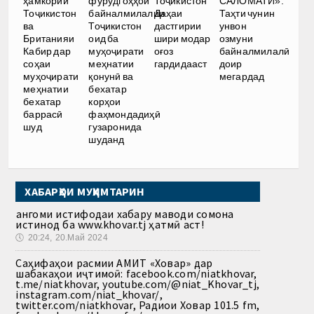
ҳамкории
фурудгоҳҳои
Тоҷикистон
САЛОМАТӢ».
Тоҷикистон
байналмилалии
Даҳаи
Таҳти чунин
ва
Тоҷикистон
дастгирии
унвон
Британияи
оид ба
шири модар
озмуни
Кабир дар
муҳоҷирати
оғоз
байналмилалӣ
соҳаи
меҳнатии
гардидааст
доир
муҳоҷирати
қонунӣ ва
мегардад
меҳнатии
бехатар
бехатар
корҳои
баррасӣ
фаҳмондадиҳӣ
шуд
гузаронида
шуданд
ХАБАРҲОИ МУҲИМТАРИН
Ҳангоми истифодаи хабару маводи сомона
истинод ба www.khovar.tj ҳатмӣ аст!
🕔
20:24, 20.Май 2024
Саҳифаҳои расмии АМИТ «Ховар» дар
шабакаҳои иҷтимоӣ: facebook.com/niatkhovar,
t.me/niatkhovar, youtube.com/@niat_Khovar_tj,
instagram.com/niat_khovar/,
twitter.com/niatkhovar, Радиои Ховар 101.5 fm,