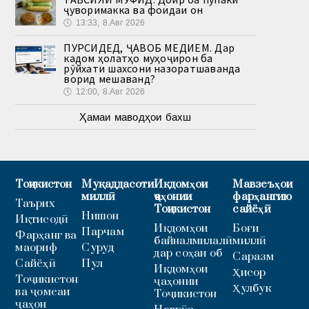
ҷуворимакка ва фоидаи он
🕔
13:33, 8.Авг 2026
ПУРСИДЕД, ҶАВОБ МЕДИҲЕМ. Дар
кадом ҳолатҳо муҳоҷирон ба
рӯйхати шахсони назоратшаванда
ворид мешаванд?
🕔
12:00, 8.Авг 2026
Ҳамаи маводҳои бахш
Тоҷикистон
Муқаддасоти
Иқдомҳои
Мавзеъҳои
миллӣ
ҷаҳонии
фарҳангию
Таърих
Тоҷикистон
сайёҳӣ
Нишон
Иқтисодӣ
Иқдомҳои
Боғи
Парчам
Фарҳанг ва
байналмилалӣ
миллӣ
маориф
Суруд
дар соҳаи об
Саразм
Сайёҳӣ
Пул
Иқдомҳои
Ҳисор
Тоҷикистон
ҷаҳонии
Ҳулбук
ва ҷомеаи
Тоҷикистон
ҷаҳон