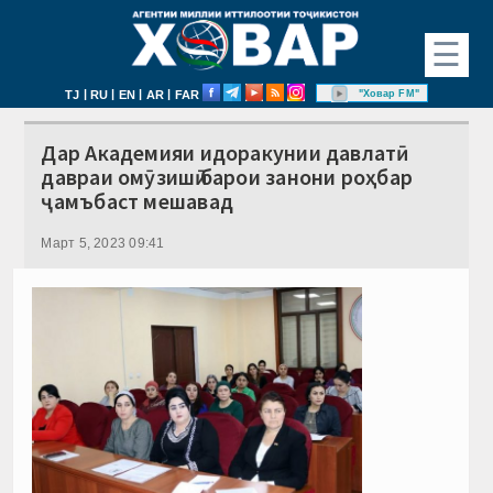
☰
|
|
|
|
"Ховар FM"
TJ
RU
EN
AR
FAR
Дар Академияи идоракунии давлатӣ
давраи омӯзишӣ барои занони роҳбар
ҷамъбаст мешавад
Март 5, 2023 09:41