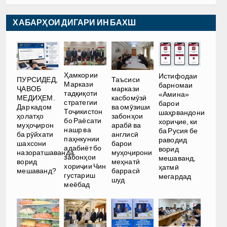
ХАБАРҲОИ ДИГАРИ ИН БАХШ
Ҳамкории
Истифодаи
ПУРСИДЕД,
Таъсиси
Маркази
барномаи
ҶАВОБ
маркази
тадқиқоти
«Амина»
МЕДИҲЕМ.
касбомӯзӣ
стратегии
барои
Дар кадом
ва омӯзиши
Тоҷикистон
шаҳрвандони
ҳолатҳо
забонҳои
бо Раёсати
хориҷие, ки
муҳоҷирон
арабӣ ва
нашр ва
ба Русия бе
ба рӯйхати
англисӣ
паҳнкунии
раводид
шахсони
барои
адабиёт бо
ворид
назоратшаванда
муҳоҷирони
забонҳои
мешаванд,
ворид
меҳнатӣ
хориҷии Чин
ҳатмӣ
мешаванд?
баррасӣ
густариш
мегардад
шуд
меёбад