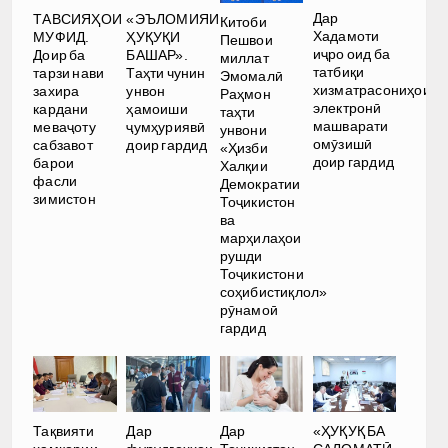
Дар
ТАВСИЯҲОИ
«ЭЪЛОМИЯИ
Китоби
Хадамоти
МУФИД.
ҲУҚУҚИ
Пешвои
иҷро оид ба
Доир ба
БАШАР».
миллат
татбиқи
тарзи нави
Таҳти чунин
Эмомалӣ
хизматрасониҳои
захира
унвон
Раҳмон
электронӣ
кардани
ҳамоиши
таҳти
машварати
меваҷоту
ҷумҳуриявӣ
унвони
омӯзишӣ
сабзавот
доир гардид
«Ҳизби
доир гардид
барои
Халқии
фасли
Демократии
зимистон
Тоҷикистон
ва
марҳилаҳои
рушди
Тоҷикистони
соҳибистиқлол»
рӯнамоӣ
гардид
Тақвияти
Дар
Дар
«ҲУҚУҚ БА