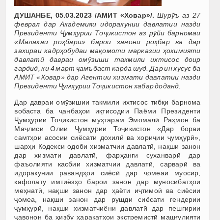
ДУШАНБЕ, 05.03.2023 /АМИТ «Ховар»/.
Шурӯъ аз 27
феврал дар Академияи идоракунии давлатии назди
Президенти Ҷумҳурии Тоҷикистон аз рӯйи барномаи
«Малакаи роҳбарӣ» барои занони роҳбар ва дар
захираи кадрҳобудаи мақомоти марказии ҳокимияти
давлатӣ давраи омӯзиши такмили ихтисос доир
гардид, ки 4 март ҷамъбаст карда шуд. Дар ин хусус ба
АМИТ «Ховар» дар Агентии хизмати давлатии назди
Президенти Ҷумҳурии Тоҷикистон хабар доданд.
Дар давраи омӯзишии такмили ихтисос тибқи барнома
вобаста ба ҷанбаҳои иқтисодии Паёми Президенти
Ҷумҳурии Тоҷикистон муҳтарам Эмомалӣ Раҳмон ба
Маҷлиси Олии Ҷумҳурии Тоҷикистон «Дар бораи
самтҳои асосии сиёсати дохилӣ ва хориҷии ҷумҳурӣ»,
шарҳи Кодекси одоби хизматчии давлатӣ, нақши занон
дар хизмати давлатӣ, фарҳанги суханварӣ дар
фаъолияти касбии хизматчии давлатӣ, сарварӣ ва
идоракунии равандҳои сиёсӣ дар ҷомеаи муосир,
кафолату имтиёзҳо барои занон дар муносибатҳои
меҳнатӣ, нақши занон дар ҳаёти иҷтимоӣ ва сиёсии
ҷомеа, нақши занон дар рушди сиёсати гендерии
ҷумҳурӣ, нақши хизматчиёни давлатӣ дар пешгирии
ҷавонон ба ҳизбу ҳаракатҳои экстремистӣ машғулияти