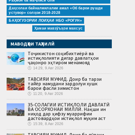
Раҳмон ба Маҷлиси Олӣ
Даҳсолаи байналмилалии амал «Об барои рушди
устувор» солҳои 2018-2028
БАҲОГУЗОРИИ ЛОИҲАИ НБО «РОҒУН»
Ҳамаи мавзӯъҳои махсус
МАВОДҲОИ ТАҲЛИЛӢ
Тоҷикистон соҳибихтиёрӣ ва
истиқлолияти дигар давлатҳои
ҷаҳонро эҳтиром менамояд
🕔
14:29, 9.Авг 2026
ТАВСИЯИ МУФИД. Доир ба тарзи
тайёр намудани зардолуи хушк
барои фасли зимистон
🕔
11:20, 9.Авг 2026
35-СОЛАГИИ ИСТИҚЛОЛИ ДАВЛАТӢ
ВА ОСОРХОНАИ МИЛЛӢ. Нақши ин
ниҳод дар ҳифзу муаррифии
дастовардҳои истиқлол муҳим аст
🕔
15:39, 8.Авг 2026
ТАВСИЯИ МУФИД. Доир ба пӯпаки