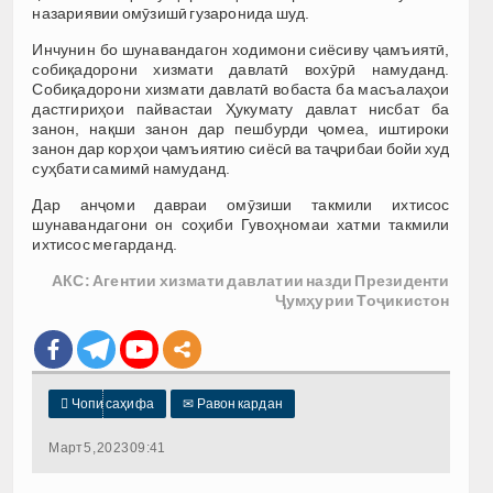
назариявии омӯзишӣ гузаронида шуд.
Инчунин бо шунавандагон ходимони сиёсиву ҷамъиятӣ,
собиқадорони хизмати давлатӣ вохӯрӣ намуданд.
Собиқадорони хизмати давлатӣ вобаста ба масъалаҳои
дастгириҳои пайвастаи Ҳукумату давлат нисбат ба
занон, нақши занон дар пешбурди ҷомеа, иштироки
занон дар корҳои ҷамъиятию сиёсӣ ва таҷрибаи бойи худ
суҳбати самимӣ намуданд.
Дар анҷоми давраи омӯзиши такмили ихтисос
шунавандагони он соҳиби Гувоҳномаи хатми такмили
ихтисос мегарданд.
АКС: Агентии хизмати давлатии назди Президенти
Ҷумҳурии Тоҷикистон

Чопи саҳифа
✉
Равон кардан
Март 5, 2023 09:41