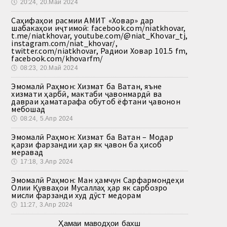
🕔
20:24, 20.Май 2024
Саҳифаҳои расмии АМИТ «Ховар» дар
шабакаҳои иҷтимоӣ: facebook.com/niatkhovar,
t.me/niatkhovar, youtube.com/@niat_Khovar_tj,
instagram.com/niat_khovar/,
twitter.com/niatkhovar, Радиои Ховар 101.5 fm,
facebook.com/khovarfm/
🕔
08:23, 20.Май 2024
Эмомалӣ Раҳмон: Хизмат ба Ватан, яъне
хизмати ҳарбӣ, мактаби ҷавонмардӣ ва
давраи ҳаматарафа обутоб ёфтани ҷавонон
мебошад
🕔
08:24, 5.Апр 2024
Эмомалӣ Раҳмон: Хизмат ба Ватан – Модар
қарзи фарзандии ҳар як ҷавон ба ҳисоб
меравад
🕔
17:18, 3.Апр 2024
Эмомалӣ Раҳмон: Ман ҳамчун Сарфармондеҳи
Олии Қувваҳои Мусаллаҳ ҳар як сарбозро
мисли фарзанди худ дӯст медорам
🕔
11:27, 3.Апр 2024
Ҳамаи маводҳои бахш