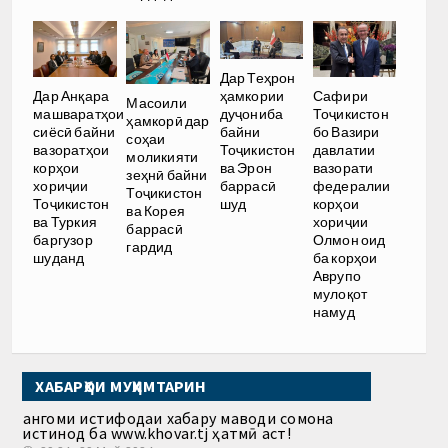
Дар Теҳрон
ҳамкории
Дар Анқара
Сафири
Масоили
дуҷониба
машваратҳои
Тоҷикистон
ҳамкорӣ дар
байни
сиёсӣ байни
бо Вазири
соҳаи
Тоҷикистон
вазоратҳои
давлатии
моликияти
ва Эрон
корҳои
вазорати
зеҳнӣ байни
баррасӣ
хориҷии
федералии
Тоҷикистон
шуд
Тоҷикистон
корҳои
ва Корея
ва Туркия
хориҷии
баррасӣ
баргузор
Олмон оид
гардид
шуданд
ба корҳои
Аврупо
мулоқот
намуд
ХАБАРҲОИ МУҲИМТАРИН
Ҳангоми истифодаи хабару маводи сомона
истинод ба www.khovar.tj ҳатмӣ аст!