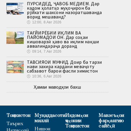
ПУРСИДЕД, ҶАВОБ МЕДИҲЕМ. Дар
кадом ҳолатҳо муҳоҷирон ба
рӯйхати шахсони назоратшаванда
ворид мешаванд?
🕔
12:00, 8.Авг 2026
ТАҒЙИРЁБИИ ИҚЛИМ ВА
ПАЙОМАДҲОИ ОН. Дар соҳаи
кишоварзӣ ҳаво ва иқлим нақши
аввалиндараҷа доранд
🕔
09:14, 7.Авг 2026
ТАВСИЯҲОИ МУФИД. Доир ба тарзи
нави захира кардани меваҷоту
сабзавот барои фасли зимистон
🕔
10:36, 6.Авг 2026
Ҳамаи маводҳои бахш
Тоҷикистон
Муқаддасоти
Иқдомҳои
Мавзеъҳои
миллӣ
ҷаҳонии
фарҳангию
Таърих
Тоҷикистон
сайёҳӣ
Нишон
Иқтисодӣ