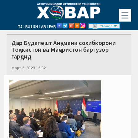
☰
|
|
|
|
"Ховар FM"
TJ
RU
EN
AR
FAR
Дар Будапешт Анҷумани соҳибкорони
Тоҷикистон ва Маҷористон баргузор
гардид
Март 3, 2023 16:32