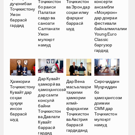
Тоҷикистон
Тоҷикистон
консерти
дуҷонибаи
бо раиси
ва Эрон дар
ансамбли
Тоҷикистону
Палатаи
соҳаи илму
«Моҳирон»
Умон
савдо ва
фарҳанг
дар доираи
баррасӣ
саноати
баррасӣ
фестивали
гардид
Салтанати
шуд
байналмилалии
Умон
Young Euro
мулоқот
Classic
намуд
баргузор
гардид
Дар Кувайт
Ҳамкории
Дар Вена
Сироҷиддин
ҳамкорӣ ва
Тоҷикистону
масъалаҳои
Муҳриддин
ҳамоҳангсозӣ
Кувайт дар
таҳкими
бо
дар самти
соҳаи
ҳамкории
ҳамоҳангсози
консулӣ
ҳуқуқи
илмӣ-
доимии
байни
инсон
фарҳангии
СММ дар
Тоҷикистон
баррасӣ
Тоҷикистон
Тоҷикистон
ва Давлати
шуд
ва Австрия
мулоқот
Кувайт
баррасӣ
намуд
баррасӣ
гардиданд
гардид