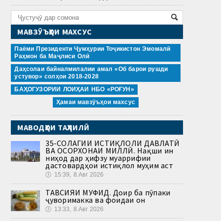
МАВЗӮЪҲОИ МАХСУС
Паёми Президенти Ҷумҳурии Тоҷикистон Эмомалӣ
Раҳмон ба Маҷлиси Олӣ
Даҳсолаи байналмилалии амал «Об барои рушди
устувор» солҳои 2018-2028
БАҲОГУЗОРИИ ЛОИҲАИ НБО «РОҒУН»
Ҳамаи мавзӯъҳои махсус
МАВОДҲОИ ТАҲЛИЛӢ
35-СОЛАГИИ ИСТИҚЛОЛИ ДАВЛАТӢ
ВА ОСОРХОНАИ МИЛЛӢ. Нақши ин
ниҳод дар ҳифзу муаррифии
дастовардҳои истиқлол муҳим аст
🕔
15:39, 8.Авг 2026
ТАВСИЯИ МУФИД. Доир ба пӯпаки
ҷуворимакка ва фоидаи он
🕔
13:33, 8.Авг 2026