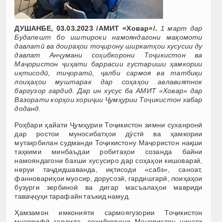
ДУШАНБЕ, 03.03.2023 /АМИТ «Ховар»/.
1 март дар
Будапешт бо иштироки намояндагони мақомоти
давлатӣ ва доираҳои тоҷирону ширкатҳои хусусии ду
давлат Анҷумани соҳибкорони Тоҷикистон ва
Маҷористон ҷиҳати баррасии густариши ҳамкории
иқтисодӣ, тиҷоратӣ, ҷалби сармоя ва татбиқи
лоиҳаҳои муштарак дар соҳаҳои авлавиятнок
баргузор гардид. Дар ин хусус ба АМИТ «Ховар» дар
Вазорати корҳои хориҷии Ҷумҳурии Тоҷикистон хабар
доданд.
Роҳбари ҳайати Ҷумҳурии Тоҷикистон зимни суханронӣ
дар ростои муносибатҳои дӯстӣ ва ҳамкории
мутақобилан судманди Тоҷикистону Маҷористон нақши
таҳкими минбаъдаи робитаҳои созанда байни
намояндагони бахши хусусиро дар соҳаҳои кишоварзӣ,
неруи таҷдидшаванда, иқтисоди «сабз», саноат,
фанновариҳои муосир, дорусозӣ, гардишгарӣ, лоиҳаҳои
бузурги зербиноӣ ва дигар масъалаҳои мавриди
таваҷҷуҳи тарафайн таъкид намуд.
Ҳамзамон имконияти сармоягузории Тоҷикистон
муаррифӣ гардида, соҳибкорони Маҷористон ҷиҳати