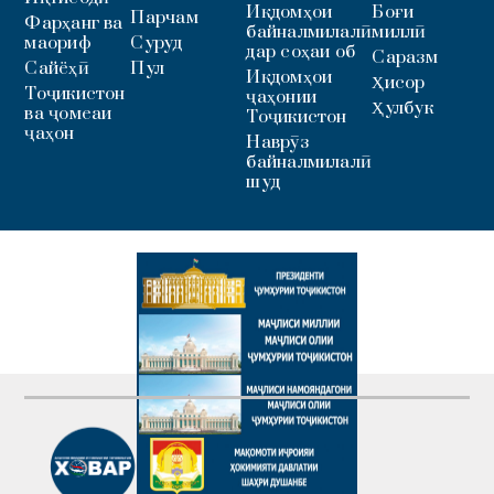
Иқдомҳои
Боғи
Парчам
Фарҳанг ва
байналмилалӣ
миллӣ
маориф
Суруд
дар соҳаи об
Саразм
Сайёҳӣ
Пул
Иқдомҳои
Ҳисор
Тоҷикистон
ҷаҳонии
Ҳулбук
ва ҷомеаи
Тоҷикистон
ҷаҳон
Наврӯз
байналмилалӣ
шуд