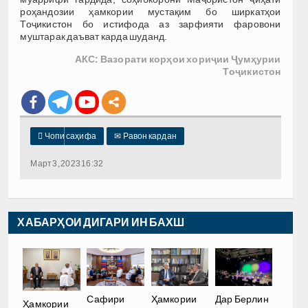
роҳандозии ҳамкории мустақим бо ширкатҳои
Тоҷикистон бо истифода аз зарфияти фаровони
муштарак даъват карда шуданд.
АКС: Вазорати корҳои хориҷии Ҷумҳурии
Тоҷикистон

Чопи саҳифа
✉
Равон кардан
Март 3, 2023 16:32
ХАБАРҲОИ ДИГАРИ ИН БАХШ
Сафири
Ҳамкории
Дар Берлин
Ҳамкории