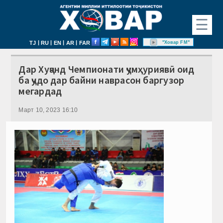
☰
|
|
|
|
"Ховар FM"
TJ
RU
EN
AR
FAR
Дар Хуҷанд Чемпионати ҷумҳуриявӣ оид
ба ҷудо дар байни наврасон баргузор
мегардад
Март 10, 2023 16:10