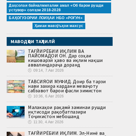
Даҳсолаи байналмилалии амал «Об барои рушди
устувор» солҳои 2018-2028
БАҲОГУЗОРИИ ЛОИҲАИ НБО «РОҒУН»
Ҳамаи мавзӯъҳои махсус
МАВОДҲОИ ТАҲЛИЛӢ
ТАҒЙИРЁБИИ ИҚЛИМ ВА
ПАЙОМАДҲОИ ОН. Дар соҳаи
кишоварзӣ ҳаво ва иқлим нақши
аввалиндараҷа доранд
🕔
09:14, 7.Авг 2026
ТАВСИЯҲОИ МУФИД. Доир ба тарзи
нави захира кардани меваҷоту
сабзавот барои фасли зимистон
🕔
10:36, 6.Авг 2026
Малакаҳои рақамӣ заминаи рушди
иқтисоди рақобатпазири
Тоҷикистон мебошанд
🕔
11:30, 4.Авг 2026
ТАҒЙИРЁБИИ ИҚЛИМ. Эл-Нинё ва