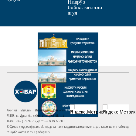
Наврӯз
байналмилалӣ
шуд
Агентии Миллии Иттилоотии Тоҷикистон
734018. ш. Душанбе, хиёбони Саъдии Шерозӣ,
16 тел.: +992 (37) 2385217, факс: +992 (37) 2232383
© Ҳамаи ҳуқуқ маҳфуз аст. Истифода ва паҳн кардани маводи сомона, дар кадом шакле набошад,
танҳо бо иҷозати хаттии роҳбарияти