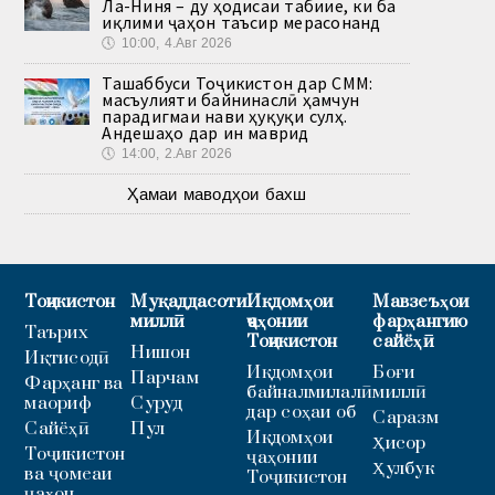
Ла-Ниня – ду ҳодисаи табиие, ки ба
иқлими ҷаҳон таъсир мерасонанд
🕔
10:00, 4.Авг 2026
Ташаббуси Тоҷикистон дар СММ:
масъулияти байнинаслӣ ҳамчун
парадигмаи нави ҳуқуқи сулҳ.
Андешаҳо дар ин маврид
🕔
14:00, 2.Авг 2026
Ҳамаи маводҳои бахш
Тоҷикистон
Муқаддасоти
Иқдомҳои
Мавзеъҳои
миллӣ
ҷаҳонии
фарҳангию
Таърих
Тоҷикистон
сайёҳӣ
Нишон
Иқтисодӣ
Иқдомҳои
Боғи
Парчам
Фарҳанг ва
байналмилалӣ
миллӣ
маориф
Суруд
дар соҳаи об
Саразм
Сайёҳӣ
Пул
Иқдомҳои
Ҳисор
Тоҷикистон
ҷаҳонии
Ҳулбук
ва ҷомеаи
Тоҷикистон
ҷаҳон