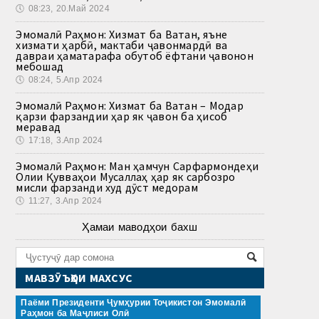
🕔
08:23, 20.Май 2024
Эмомалӣ Раҳмон: Хизмат ба Ватан, яъне
хизмати ҳарбӣ, мактаби ҷавонмардӣ ва
давраи ҳаматарафа обутоб ёфтани ҷавонон
мебошад
🕔
08:24, 5.Апр 2024
Эмомалӣ Раҳмон: Хизмат ба Ватан – Модар
қарзи фарзандии ҳар як ҷавон ба ҳисоб
меравад
🕔
17:18, 3.Апр 2024
Эмомалӣ Раҳмон: Ман ҳамчун Сарфармондеҳи
Олии Қувваҳои Мусаллаҳ ҳар як сарбозро
мисли фарзанди худ дӯст медорам
🕔
11:27, 3.Апр 2024
Ҳамаи маводҳои бахш
МАВЗӮЪҲОИ МАХСУС
Паёми Президенти Ҷумҳурии Тоҷикистон Эмомалӣ
Раҳмон ба Маҷлиси Олӣ