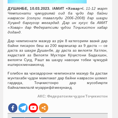
ДУШАНБЕ, 10.03.2023. /АМИТ
«
Ховар
»/.
11-12 март
Чемпионати ҷумҳуриявӣ оид ба ҷудо дар байни
наврасон (солҳои таваллуди 2006-2008) дар шаҳри
Хуҷанд баргузор мегардад. Дар ин хусус ба АМИТ
«
Ховар
» дар Федератсияи ҷудои Тоҷикистон хабар
доданд.
Дар чемпионати мазкур аз рӯи 8 категорияи вазнӣ дар
байни писарон беш аз 200 варзишгар аз 9 даста — се
даста аз шаҳри Душанбе, ду даста аз вилояти Хатлон,
якдастагӣ аз Вилояти Мухтори Кӯҳистони Бадахшон,
вилояти Суғд, Рашт ва шаҳру навоҳии тобеи ҷумҳурӣ
иштирок менамоянд.
Ғолибон ва ҷоизадорони чемпионати мазкур ба дастаи
мунтахаби ҷудои мамлакат дар байни наврасон шомил
гардида, Тоҷикистонро дар мусобиқоти
байналмилалӣ муаррифӣ мекунанд.
АКС: Федератсияи ҷудои Тоҷикистон