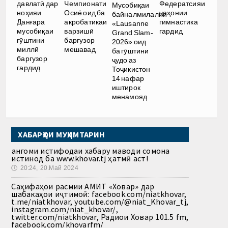
давлатӣ дар
Чемпионати
Федератсияи
Мусобиқаи
ноҳияи
Осиё оид ба
ҷаҳонии
байналмилалии
Данғара
акробатикаи
гимнастика
«Lausanne
мусобиқаи
варзишӣ
гардид
Grand Slam-
гӯштини
баргузор
2026» оид
миллӣ
мешавад
ба гӯштини
баргузор
ҷудо аз
гардид
Тоҷикистон
14 нафар
иштирок
менамояд
ХАБАРҲОИ МУҲИМТАРИН
Ҳангоми истифодаи хабару маводи сомона
истинод ба www.khovar.tj ҳатмӣ аст!
🕔
20:24, 20.Май 2024
Саҳифаҳои расмии АМИТ «Ховар» дар
шабакаҳои иҷтимоӣ: facebook.com/niatkhovar,
t.me/niatkhovar, youtube.com/@niat_Khovar_tj,
instagram.com/niat_khovar/,
twitter.com/niatkhovar, Радиои Ховар 101.5 fm,
facebook.com/khovarfm/