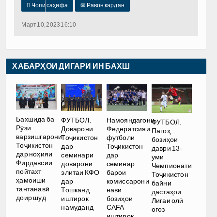

Чопи саҳифа
✉
Равон кардан
Март 10, 2023 16:10
ХАБАРҲОИ ДИГАРИ ИН БАХШ
Бахшида ба
ФУТБОЛ.
Намояндагони
ФУТБОЛ.
Рӯзи
Доварони
Федератсияи
Пагоҳ
варзишгарони
Тоҷикистон
футболи
бозиҳои
Тоҷикистон
дар
Тоҷикистон
даври 13-
дар ноҳияи
семинари
дар
уми
Фирдавсии
доварони
семинар
Чемпионати
пойтахт
элитаи КФО
барои
Тоҷикистон
ҳамоиши
дар
комиссарони
байни
тантанавӣ
Тошканд
нави
дастаҳои
доир шуд
иштирок
бозиҳои
Лигаи олӣ
намуданд
CAFA
оғоз
иштирок