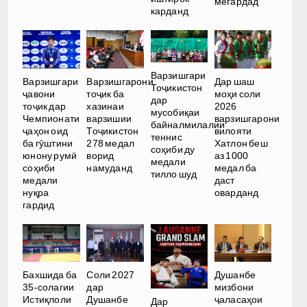
мегардад
карданд
Варзишгари
Варзишгари
Варзишгарони
Дар шаш
Тоҷикистон
ҷавони
тоҷик ба
моҳи соли
дар
тоҷик дар
хазинаи
2026
мусобиқаи
Чемпионати
варзишии
варзишгарони
байналмилалии
ҷаҳон оид
Тоҷикистон
вилояти
теннис
ба гӯштини
278 медал
Хатлон беш
соҳиби ду
юнону румӣ
ворид
аз 1000
медали
соҳиби
намуданд
медал ба
тилло шуд
медали
даст
нуқра
оварданд
гардид
Бахшида ба
Соли 2027
Душанбе
35-солагии
дар
мизбони
Истиқлоли
Душанбе
ҷаласаҳои
Дар