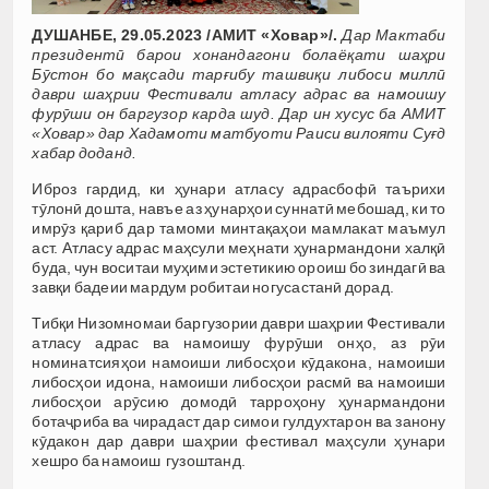
ДУШАНБЕ, 29.05.2023 /АМИТ «Ховар»/.
Дар Мактаби
президентӣ барои хонандагони болаёқати шаҳри
Бӯстон бо мақсади тарғибу ташвиқи либоси миллӣ
даври шаҳрии Фестивали атласу адрас ва намоишу
фурӯши он баргузор карда шуд. Дар ин хусус ба АМИТ
«Ховар» дар Хадамоти матбуоти Раиси вилояти Суғд
хабар доданд.
Иброз гардид, ки ҳунари атласу адрасбофӣ таърихи
тӯлонӣ дошта, навъе аз ҳунарҳои суннатӣ мебошад, ки то
имрӯз қариб дар тамоми минтақаҳои мамлакат маъмул
аст. Атласу адрас маҳсули меҳнати ҳунармандони халқӣ
буда, чун воситаи муҳими эстетикию ороиш бо зиндагӣ ва
завқи бадеии мардум робитаи ногусастанӣ дорад.
Тибқи Низомномаи баргузории даври шаҳрии Фестивали
атласу адрас ва намоишу фурӯши онҳо, аз рӯи
номинатсияҳои намоиши либосҳои кӯдакона, намоиши
либосҳои идона, намоиши либосҳои расмӣ ва намоиши
либосҳои арӯсию домодӣ тарроҳону ҳунармандони
ботаҷриба ва чирадаст дар симои гулдухтарон ва занону
кӯдакон дар даври шаҳрии фестивал маҳсули ҳунари
хешро ба намоиш гузоштанд.