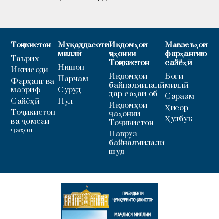
Тоҷикистон
Муқаддасоти
Иқдомҳои
Мавзеъҳои
миллӣ
ҷаҳонии
фарҳангию
Таърих
Тоҷикистон
сайёҳӣ
Нишон
Иқтисодӣ
Иқдомҳои
Боғи
Парчам
Фарҳанг ва
байналмилалӣ
миллӣ
маориф
Суруд
дар соҳаи об
Саразм
Сайёҳӣ
Пул
Иқдомҳои
Ҳисор
Тоҷикистон
ҷаҳонии
Ҳулбук
ва ҷомеаи
Тоҷикистон
ҷаҳон
Наврӯз
байналмилалӣ
шуд