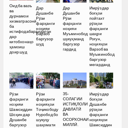
Оид ба вазъ
Дар
Дар
Имрӯз дар
ва
Душанбе
Душанбе
боғҳои
дурнамои
Рӯзи
Рӯзи
пойтахт
хизматрасонӣ
фарҳанги
фарҳанги
рӯзҳои
ба
ноҳияи
ноҳияи
фарҳанги
истифодабарандагон
Варзоб
Муъминобод
шаҳри
дар
баргузор
шукуҳманд
Роғун,
китобхонаҳо
шуд
баргузор
ноҳияҳои
ҳамоиш
гардид
Варзоб ва
доир шуд
Муъминобод
баргузор
мегарданд
35-
Рӯзи
Рӯзи
Имрӯз дар
СОЛАГИИ
фарҳанги
фарҳанги
боғҳои
ИСТИҚЛОЛИ
ноҳияи
ноҳияҳои
Душанбе
ДАВЛАТӢ
Шамсиддин
Тоҷикободу
рӯзҳои
ВА
Шоҳин дар
Нуробод бо
фарҳанги
ОСОРХОНАИ
Душанбе
шукуҳу
ноҳияҳои
МИЛЛӢ.
баргузор
шаҳомати
Шамсиддин