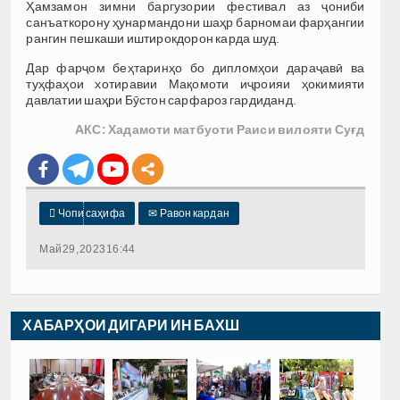
Ҳамзамон зимни баргузории фестивал аз ҷониби
санъаткорону ҳунармандони шаҳр барномаи фарҳангии
рангин пешкаши иштирокдорон карда шуд.
Дар фарҷом беҳтаринҳо бо дипломҳои дараҷавӣ ва
туҳфаҳои хотиравии Мақомоти иҷроияи ҳокимияти
давлатии шаҳри Бӯстон сарфароз гардиданд.
АКС: Хадамоти матбуоти Раиси вилояти Суғд

Чопи саҳифа
✉
Равон кардан
Май 29, 2023 16:44
ХАБАРҲОИ ДИГАРИ ИН БАХШ