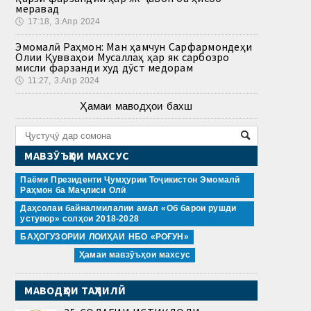
меравад
🕔
17:18, 3.Апр 2024
Эмомалӣ Раҳмон: Ман ҳамчун Сарфармондеҳи
Олии Қувваҳои Мусаллаҳ ҳар як сарбозро
мисли фарзанди худ дӯст медорам
🕔
11:27, 3.Апр 2024
Ҳамаи маводҳои бахш
МАВЗӮЪҲОИ МАХСУС
Паёми Президенти Ҷумҳурии Тоҷикистон Эмомалӣ
Раҳмон ба Маҷлиси Олӣ
Даҳсолаи байналмилалии амал «Об барои рушди
устувор» солҳои 2018-2028
БАҲОГУЗОРИИ ЛОИҲАИ НБО «РОҒУН»
Ҳамаи мавзӯъҳои махсус
МАВОДҲОИ ТАҲЛИЛӢ