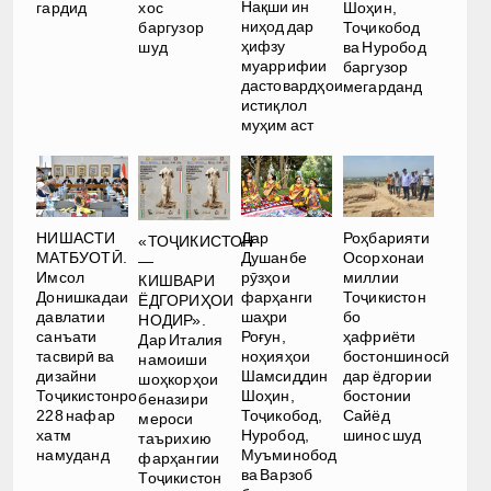
Нақши ин
гардид
хос
Шоҳин,
ниҳод дар
баргузор
Тоҷикобод
ҳифзу
шуд
ва Нуробод
муаррифии
баргузор
дастовардҳои
мегарданд
истиқлол
муҳим аст
НИШАСТИ
Дар
Роҳбарияти
«ТОҶИКИСТОН
МАТБУОТӢ.
Душанбе
Осорхонаи
—
Имсол
рӯзҳои
миллии
КИШВАРИ
Донишкадаи
фарҳанги
Тоҷикистон
ЁДГОРИҲОИ
давлатии
шаҳри
бо
НОДИР».
санъати
Роғун,
ҳафриёти
Дар Италия
тасвирӣ ва
ноҳияҳои
бостоншиносӣ
намоиши
дизайни
Шамсиддин
дар ёдгории
шоҳкорҳои
Тоҷикистонро
Шоҳин,
бостонии
беназири
228 нафар
Тоҷикобод,
Сайёд
мероси
хатм
Нуробод,
шинос шуд
таърихию
намуданд
Муъминобод
фарҳангии
ва Варзоб
Тоҷикистон