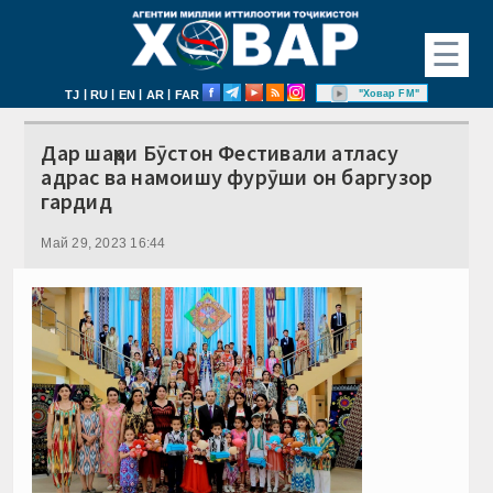
☰
|
|
|
|
"Ховар FM"
TJ
RU
EN
AR
FAR
Дар шаҳри Бӯстон Фестивали атласу
адрас ва намоишу фурӯши он баргузор
гардид
Май 29, 2023 16:44