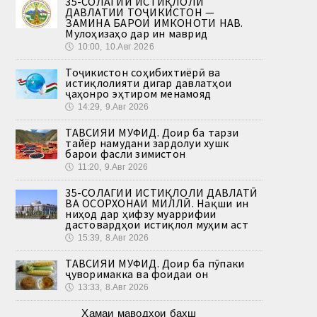
35-СОЛАГИИ ИСТИҚЛОЛИ
ДАВЛАТИИ ТОҶИКИСТОН —
ЗАМИНА БАРОИ ИМКОНОТИ НАВ.
Мулоҳизаҳо дар ин маврид
🕔
10:00, 10.Авг 2026
Тоҷикистон соҳибихтиёрӣ ва
истиқлолияти дигар давлатҳои
ҷаҳонро эҳтиром менамояд
🕔
14:29, 9.Авг 2026
ТАВСИЯИ МУФИД. Доир ба тарзи
тайёр намудани зардолуи хушк
барои фасли зимистон
🕔
11:20, 9.Авг 2026
35-СОЛАГИИ ИСТИҚЛОЛИ ДАВЛАТӢ
ВА ОСОРХОНАИ МИЛЛӢ. Нақши ин
ниҳод дар ҳифзу муаррифии
дастовардҳои истиқлол муҳим аст
🕔
15:39, 8.Авг 2026
ТАВСИЯИ МУФИД. Доир ба пӯпаки
ҷуворимакка ва фоидаи он
🕔
13:33, 8.Авг 2026
Ҳамаи маводҳои бахш