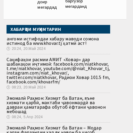
баргузор
доир
мегарданд
мегардад
ХАБАРҲОИ МУҲИМТАРИН
Ҳангоми истифодаи хабару маводи сомона
истинод ба www.khovar.tj ҳатмӣ аст!
🕔
20:24, 20.Май 2024
Саҳифаҳои расмии АМИТ «Ховар» дар
шабакаҳои иҷтимоӣ: facebook.com/niatkhovar,
t.me/niatkhovar, youtube.com/@niat_Khovar_tj,
instagram.com/niat_khovar/,
twitter.com/niatkhovar, Радиои Ховар 101.5 fm,
facebook.com/khovarfm/
🕔
08:23, 20.Май 2024
Эмомалӣ Раҳмон: Хизмат ба Ватан, яъне
хизмати ҳарбӣ, мактаби ҷавонмардӣ ва
давраи ҳаматарафа обутоб ёфтани ҷавонон
мебошад
🕔
08:24, 5.Апр 2024
Эмомалӣ Раҳмон: Хизмат ба Ватан – Модар
қарзи фарзандии ҳар як ҷавон ба ҳисоб