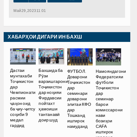
Май 29, 2023 11:01
ХАБАРҲОИ ДИГАРИ ИН БАХШ
Дастаи
Бахшида ба
ФУТБОЛ.
Намояндагони
мунтахаби
Рӯзи
Доварони
Федератсияи
Тоҷикистон
варзишгарони
Тоҷикистон
футболи
дар
Тоҷикистон
дар
Тоҷикистон
Чемпионати
дар ноҳияи
семинари
дар
расмии
Фирдавсии
доварони
семинар
ҷаҳон оид
пойтахт
элитаи КФО
барои
ба ҷиу-ҷитсу
ҳамоиши
дар
комиссарони
соҳиби 9
тантанавӣ
Тошканд
нави
медал
доир шуд
иштирок
бозиҳои
гардид
намуданд
CAFA
иштирок