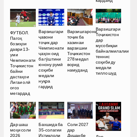
карданд
Варзишгари
Варзишгари
Варзишгарони
ФУТБОЛ.
Тоҷикистон
ҷавони
тоҷик ба
Пагоҳ
дар
тоҷик дар
хазинаи
бозиҳои
мусобиқаи
Чемпионати
варзишии
даври 13-
байналмилалии
ҷаҳон оид
Тоҷикистон
уми
теннис
ба гӯштини
278 медал
Чемпионати
соҳиби ду
юнону румӣ
ворид
Тоҷикистон
медали
соҳиби
намуданд
байни
тилло шуд
медали
дастаҳои
нуқра
Лигаи олӣ
гардид
оғоз
мегардад
Дар шаш
Бахшида ба
Соли 2027
моҳи соли
35-солагии
дар
2026
Истиқлоли
Душанбе
Дар