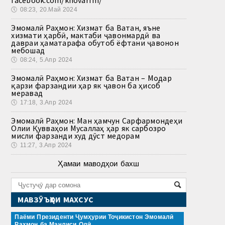
🕔
08:23, 20.Май 2024
Эмомалӣ Раҳмон: Хизмат ба Ватан, яъне
хизмати ҳарбӣ, мактаби ҷавонмардӣ ва
давраи ҳаматарафа обутоб ёфтани ҷавонон
мебошад
🕔
08:24, 5.Апр 2024
Эмомалӣ Раҳмон: Хизмат ба Ватан – Модар
қарзи фарзандии ҳар як ҷавон ба ҳисоб
меравад
🕔
17:18, 3.Апр 2024
Эмомалӣ Раҳмон: Ман ҳамчун Сарфармондеҳи
Олии Қувваҳои Мусаллаҳ ҳар як сарбозро
мисли фарзанди худ дӯст медорам
🕔
11:27, 3.Апр 2024
Ҳамаи маводҳои бахш
МАВЗӮЪҲОИ МАХСУС
Паёми Президенти Ҷумҳурии Тоҷикистон Эмомалӣ
Раҳмон ба Маҷлиси Олӣ