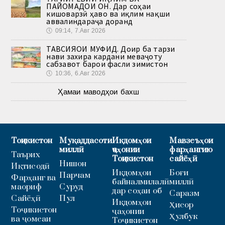
ПАЙОМАДҲОИ ОН. Дар соҳаи
кишоварзӣ ҳаво ва иқлим нақши
аввалиндараҷа доранд
🕔
09:14, 7.Авг 2026
ТАВСИЯҲОИ МУФИД. Доир ба тарзи
нави захира кардани меваҷоту
сабзавот барои фасли зимистон
🕔
10:36, 6.Авг 2026
Ҳамаи маводҳои бахш
Тоҷикистон
Муқаддасоти
Иқдомҳои
Мавзеъҳои
миллӣ
ҷаҳонии
фарҳангию
Таърих
Тоҷикистон
сайёҳӣ
Нишон
Иқтисодӣ
Иқдомҳои
Боғи
Парчам
Фарҳанг ва
байналмилалӣ
миллӣ
маориф
Суруд
дар соҳаи об
Саразм
Сайёҳӣ
Пул
Иқдомҳои
Ҳисор
Тоҷикистон
ҷаҳонии
Ҳулбук
ва ҷомеаи
Тоҷикистон