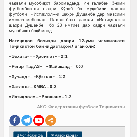
ҷадвали мусобиқот баромаданд. Ин ғалабаи 3-юми
футболбозони шаҳри Кӯлоб ба муқобили дастаи
футболи «Истиқлол»-и шаҳри Душанбе дар мавсими
имсола мебошад. Пас аз бохт дастаи «Истиқлол»-и
шаҳри Душанбе бо 23 имтиёз дар садри ҷадвали
мусобиқот боқӣ монд.
Натиҷаҳои бозиҳои даври 12-уми
чемпионати
Тоҷикистон байни дастаҳои Лигаи олӣ:
«Эсхата» – «Ҳосилот» – 2:1
«Регар-ТадАЗ» – «Файзканд» – 0:0
«Хуҷанд» – «Кӯктош» – 1:2
«Хатлон» – КМВА – 0:3
«Истиқлол» – «Равшан» – 1:2
АКС: Федератсияи футболи Тоҷикистон

Чопи саҳифа
✉
Равон кардан