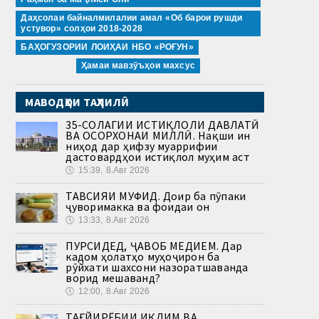
Даҳсолаи байналмилалии амал «Об барои рушди
устувор» солҳои 2018-2028
БАҲОГУЗОРИИ ЛОИҲАИ НБО «РОҒУН»
Ҳамаи мавзӯъҳои махсус
МАВОДҲОИ ТАҲЛИЛӢ
35-СОЛАГИИ ИСТИҚЛОЛИ ДАВЛАТӢ
ВА ОСОРХОНАИ МИЛЛӢ. Нақши ин
ниҳод дар ҳифзу муаррифии
дастовардҳои истиқлол муҳим аст
🕔
15:39, 8.Авг 2026
ТАВСИЯИ МУФИД. Доир ба пӯпаки
ҷуворимакка ва фоидаи он
🕔
13:33, 8.Авг 2026
ПУРСИДЕД, ҶАВОБ МЕДИҲЕМ. Дар
кадом ҳолатҳо муҳоҷирон ба
рӯйхати шахсони назоратшаванда
ворид мешаванд?
🕔
12:00, 8.Авг 2026
ТАҒЙИРЁБИИ ИҚЛИМ ВА