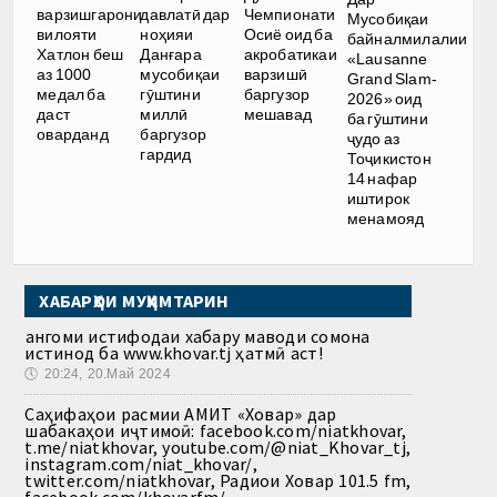
варзишгарони
давлатӣ дар
Чемпионати
Мусобиқаи
вилояти
ноҳияи
Осиё оид ба
байналмилалии
Хатлон беш
Данғара
акробатикаи
«Lausanne
аз 1000
мусобиқаи
варзишӣ
Grand Slam-
медал ба
гӯштини
баргузор
2026» оид
даст
миллӣ
мешавад
ба гӯштини
оварданд
баргузор
ҷудо аз
гардид
Тоҷикистон
14 нафар
иштирок
менамояд
ХАБАРҲОИ МУҲИМТАРИН
Ҳангоми истифодаи хабару маводи сомона
истинод ба www.khovar.tj ҳатмӣ аст!
🕔
20:24, 20.Май 2024
Саҳифаҳои расмии АМИТ «Ховар» дар
шабакаҳои иҷтимоӣ: facebook.com/niatkhovar,
t.me/niatkhovar, youtube.com/@niat_Khovar_tj,
instagram.com/niat_khovar/,
twitter.com/niatkhovar, Радиои Ховар 101.5 fm,
facebook.com/khovarfm/