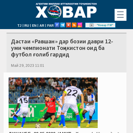
☰
|
|
|
|
"Ховар FM"
TJ
RU
EN
AR
FAR
Дастаи «Равшан» дар бозии даври 12-
уми чемпионати Тоҷикистон оид ба
футбол ғолиб гардид
Май 29, 2023 11:01