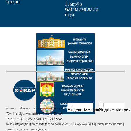
ҷаҳон
Наврӯз
байналмилалӣ
шуд
Агентии Миллии Иттилоотии Тоҷикистон
734018. ш. Душанбе, хиёбони Саъдии Шерозӣ,
16 тел.: +992 (37) 2385217, факс: +992 (37) 2232383
© Ҳамаи ҳуқуқ маҳфуз аст. Истифода ва паҳн кардани маводи сомона, дар кадом шакле набошад,
танҳо бо иҷозати хаттии роҳбарияти