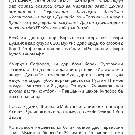
ДУШАНБЕ, 29.05.2023 /АМИТ «Ховар»/.
Шоми дирӯз
дар доираи бозиҳои охир ва марказии даври 12-уми
чемпионати Тоҷикистон дастаҳои футболи
«Истиқлол»-и шаҳри Душанбе ва «Равшан»-и шаҳри
Кӯлоб бо ҳам рақобат намуданд.
Дар ин хусус шореҳи
варзиши АМИТ «Ховар» хабар медиҳад.
Вохӯрии дастаҳо дар Варзишгоҳи марказии шаҳри
Душанбе дар ҳузури 6 200 мухлис доир шуда, бо ҳисоби 2
бар 1 ба фоидаи дастаи футболи «Равшан»-и шаҳри
Кӯлоб анҷом ёфт.
Амирҷон Сафаров, ки дар бозӣ барои Суперҷоми
Тоҷикистон ба дарвозаи дастаи футболи «Истиқлол»-и
шаҳри Душанбе гол зада буд, дар ин вохӯрии ҳам
нахустин шуда, тӯбро вориди дарвозаи Рустам Ятимов
намуд. Бо гузашти 2 дақиқа Фатҳулло Олимзода голи
дуюми дастаи футболи «Равшан»-и шаҳри Кӯлобро ба
нишон расонид.
Пас аз 2 дақиқа Шервонӣ Мабатшоев аз ирсоли головари
Алишер Ҷалилов истифода намуда, ҳисоби бозиро 1 бар
2 кард.
Хотиррасон мешавем, ки бо ин ғалаба дастпарварони
Тоир Муминов бо касби 20 имтиёз ба зинаи 2-юми