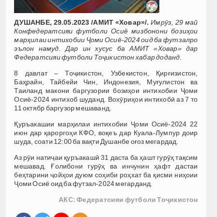
ДУШАНБЕ, 29.05.2023 /АМИТ «Ховар»/.
Имрӯз, 29 май
Конфедератсияи футболи Осиё мизбонони бозиҳои
марҳилаи интихобии Ҷоми Осиё-2024 оид ба футзалро
эълон намуд. Дар ин хусус ба АМИТ «Ховар» дар
Федератсияи футболи Тоҷикистон хабар доданд.
8 давлат – Тоҷикистон, Узбекистон, Қирғизистон,
Баҳрайн, Тайбейи Чин, Индонезия, Муғулистон ва
Таиланд макони баргузории бозиҳои интихобии Ҷоми
Осиё-2024 интихоб шуданд. Вохӯриҳои интихобӣ аз 7 то
11 октябр баргузор мешаванд.
Қуръакашии марҳилаи интихобии Ҷоми Осиё-2024 22
июн дар қароргоҳи КФО, воқеъ дар Куала-Лумпур доир
шуда, соати 12:00 ба вақти Душанбе оғоз мегардад.
Аз рӯи натиҷаи қуръакашӣ 31 даста ба ҳашт гурӯҳ тақсим
мешавад. Ғолибони гурӯҳ ва инчунин ҳафт дастаи
беҳтарини ҷойҳои дуюм соҳиби роҳхат ба қисми ниҳоии
Ҷоми Осиё оид ба футзал-2024 мегарданд.
АКС: Федератсияи футболи Тоҷикистон