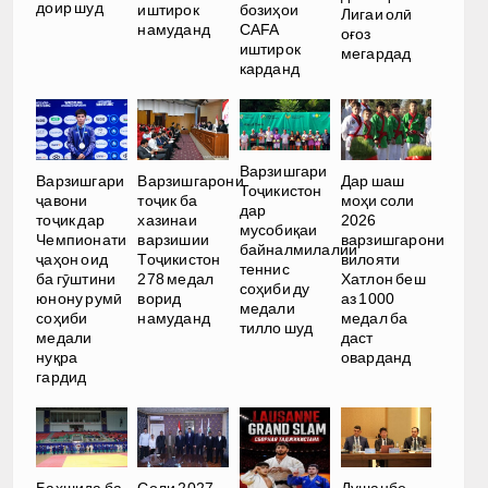
доир шуд
иштирок
бозиҳои
Лигаи олӣ
намуданд
CAFA
оғоз
иштирок
мегардад
карданд
Варзишгари
Варзишгари
Варзишгарони
Дар шаш
Тоҷикистон
ҷавони
тоҷик ба
моҳи соли
дар
тоҷик дар
хазинаи
2026
мусобиқаи
Чемпионати
варзишии
варзишгарони
байналмилалии
ҷаҳон оид
Тоҷикистон
вилояти
теннис
ба гӯштини
278 медал
Хатлон беш
соҳиби ду
юнону румӣ
ворид
аз 1000
медали
соҳиби
намуданд
медал ба
тилло шуд
медали
даст
нуқра
оварданд
гардид