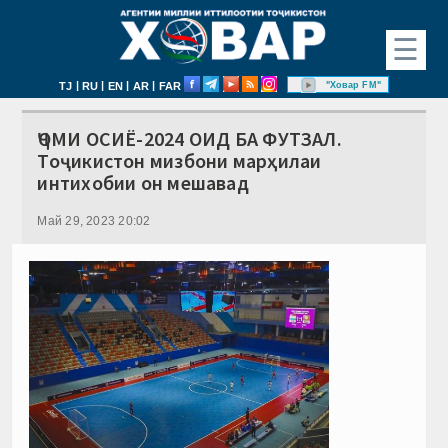
☰
|
|
|
|
"Ховар FM"
TJ
RU
EN
AR
FAR
ҶОМИ ОСИЁ-2024 ОИД БА ФУТЗАЛ.
Тоҷикистон мизбони марҳилаи
интихобии он мешавад
Май 29, 2023 20:02