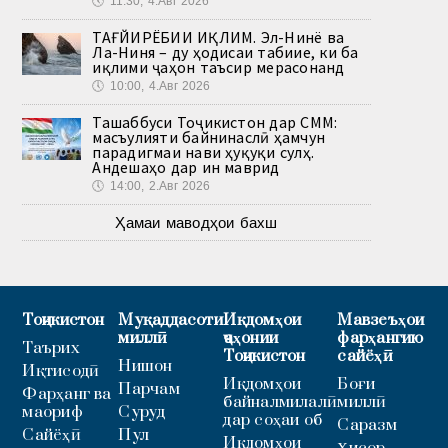
🕔
11:30, 4.Авг 2026
ТАҒЙИРЁБИИ ИҚЛИМ. Эл-Нинё ва
Ла-Ниня – ду ҳодисаи табиие, ки ба
иқлими ҷаҳон таъсир мерасонанд
🕔
10:00, 4.Авг 2026
Ташаббуси Тоҷикистон дар СММ:
масъулияти байнинаслӣ ҳамчун
парадигмаи нави ҳуқуқи сулҳ.
Андешаҳо дар ин маврид
🕔
14:00, 2.Авг 2026
Ҳамаи маводҳои бахш
Тоҷикистон
Муқаддасоти
Иқдомҳои
Мавзеъҳои
миллӣ
ҷаҳонии
фарҳангию
Таърих
Тоҷикистон
сайёҳӣ
Нишон
Иқтисодӣ
Иқдомҳои
Боғи
Парчам
Фарҳанг ва
байналмилалӣ
миллӣ
маориф
Суруд
дар соҳаи об
Саразм
Сайёҳӣ
Пул
Иқдомҳои