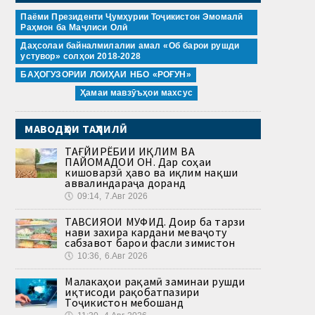
Паёми Президенти Ҷумҳурии Тоҷикистон Эмомалӣ
Раҳмон ба Маҷлиси Олӣ
Даҳсолаи байналмилалии амал «Об барои рушди
устувор» солҳои 2018-2028
БАҲОГУЗОРИИ ЛОИҲАИ НБО «РОҒУН»
Ҳамаи мавзӯъҳои махсус
МАВОДҲОИ ТАҲЛИЛӢ
ТАҒЙИРЁБИИ ИҚЛИМ ВА
ПАЙОМАДҲОИ ОН. Дар соҳаи
кишоварзӣ ҳаво ва иқлим нақши
аввалиндараҷа доранд
🕔
09:14, 7.Авг 2026
ТАВСИЯҲОИ МУФИД. Доир ба тарзи
нави захира кардани меваҷоту
сабзавот барои фасли зимистон
🕔
10:36, 6.Авг 2026
Малакаҳои рақамӣ заминаи рушди
иқтисоди рақобатпазири
Тоҷикистон мебошанд