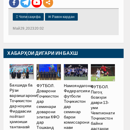

Чопи саҳифа
✉
Равон кардан
Май 29, 2023 20:02
ХАБАРҲОИ ДИГАРИ ИН БАХШ
Бахшида ба
ФУТБОЛ.
Намояндагони
ФУТБОЛ.
Рӯзи
Доварони
Федератсияи
Пагоҳ
варзишгарони
Тоҷикистон
футболи
бозиҳои
Тоҷикистон
дар
Тоҷикистон
даври 13-
дар ноҳияи
семинари
дар
уми
Фирдавсии
доварони
семинар
Чемпионати
пойтахт
элитаи КФО
барои
Тоҷикистон
ҳамоиши
дар
комиссарони
байни
тантанавӣ
Тошканд
нави
дастаҳои