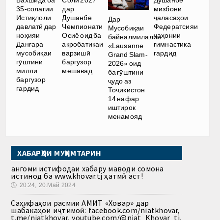
Бахшида ба
Соли 2027
Душанбе
35-солагии
дар
мизбони
Истиқлоли
Душанбе
ҷаласаҳои
Дар
давлатӣ дар
Чемпионати
Федератсияи
Мусобиқаи
ноҳияи
Осиё оид ба
ҷаҳонии
байналмилалии
Данғара
акробатикаи
гимнастика
«Lausanne
мусобиқаи
варзишӣ
гардид
Grand Slam-
гӯштини
баргузор
2026» оид
миллӣ
мешавад
ба гӯштини
баргузор
ҷудо аз
гардид
Тоҷикистон
14 нафар
иштирок
менамояд
ХАБАРҲОИ МУҲИМТАРИН
Ҳангоми истифодаи хабару маводи сомона
истинод ба www.khovar.tj ҳатмӣ аст!
🕔
20:24, 20.Май 2024
Саҳифаҳои расмии АМИТ «Ховар» дар
шабакаҳои иҷтимоӣ: facebook.com/niatkhovar,
t.me/niatkhovar, youtube.com/@niat_Khovar_tj,