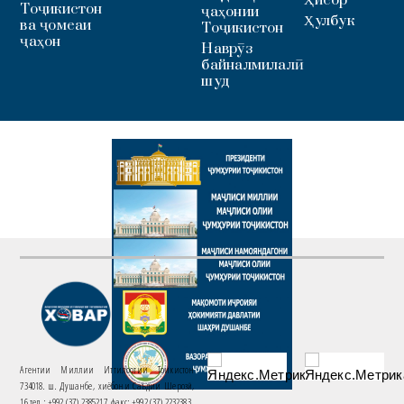
Ҳисор
Тоҷикистон
ҷаҳонии
Ҳулбук
ва ҷомеаи
Тоҷикистон
ҷаҳон
Наврӯз
байналмилалӣ
шуд
Агентии Миллии Иттилоотии Тоҷикистон
734018. ш. Душанбе, хиёбони Саъдии Шерозӣ,
16 тел.: +992 (37) 2385217, факс: +992 (37) 2232383