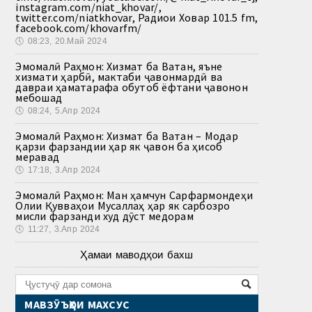
instagram.com/niat_khovar/,
twitter.com/niatkhovar, Радиои Ховар 101.5 fm,
facebook.com/khovarfm/
🕔
08:23, 20.Май 2024
Эмомалӣ Раҳмон: Хизмат ба Ватан, яъне
хизмати ҳарбӣ, мактаби ҷавонмардӣ ва
давраи ҳаматарафа обутоб ёфтани ҷавонон
мебошад
🕔
08:24, 5.Апр 2024
Эмомалӣ Раҳмон: Хизмат ба Ватан – Модар
қарзи фарзандии ҳар як ҷавон ба ҳисоб
меравад
🕔
17:18, 3.Апр 2024
Эмомалӣ Раҳмон: Ман ҳамчун Сарфармондеҳи
Олии Қувваҳои Мусаллаҳ ҳар як сарбозро
мисли фарзанди худ дӯст медорам
🕔
11:27, 3.Апр 2024
Ҳамаи маводҳои бахш
МАВЗӮЪҲОИ МАХСУС