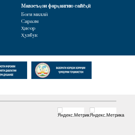
Мавзеъҳои фарҳангию сайёҳӣ
Боғи миллӣ
Саразм
Ҳисор
Ҳулбук