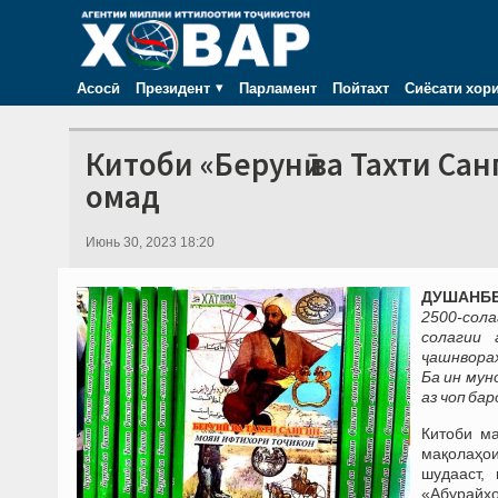
Асосӣ
Президент
Парламент
Пойтахт
Сиёсати хор
Китоби «Берунӣ ва Тахти Са
омад
Июнь 30, 2023 18:20
ДУШАНБЕ,
2500-сол
солагии
ҷашнвора
Ба ин мун
аз чоп ба
Китоби м
мақолаҳо
шудааст,
«Абурайҳо