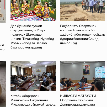
Дар Душанбе рӯзҳои
Роҳбарияти Осорхонаи
фарҳанги шаҳри Роғун,
миллии Тоҷикистон бо
ноҳияҳои Шамсиддин
ҳафриёти бостоншиносӣ дар
Шоҳин, Тоҷикобод, Нуробод,
ёдгории бостонии Сайёд
Муъминобод ва Варзоб
шинос шуд
хию
баргузор мегарданд
оир
Китоби «Дар ҳавои
НИШАСТИ МАТБУОТӢ.
Мавлоно»-и Раҳмоналӣ
Осорхонаи таърихии
Мирализода рӯнамоӣ гардид
Донишкадаи давлатии