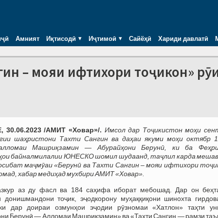
иҷӣ
Амният
Иқтисодӣ
Иҷтимоӣ
Сайёҳӣ
Хариди давлатӣ
нгин – мояи ифтихори тоҷикон» рӯ
 30.06.2023 /АМИТ «Ховар»/.
Имсол дар Тоҷикистон моҳи сен
агии шаҳристони Тахти Сангин ва даҳаи якуми моҳи октябр 1
 алломаи Машриқзамин — Абурайҳони Берунӣ, ки ба Феҳр
ҳои байналмилалии ЮНЕСКО шомил шудаанд, таҷлил карда мешав
осибат маҷмӯаи «Берунӣ ва Тахти Сангин – мояи ифтихори тоҷи
ромад, хабар медиҳад мухбири АМИТ «Ховар».
азкур аз ду фасл ва 184 саҳифа иборат мебошад. Дар он беҳт
и донишмандони тоҷик, эҷодкорону муҳаққиқони шинохта гирдов
 ки дар доираи озмунҳои эҷодии рӯзномаи «Хатлон» таҳти ун
ни Берунӣ — Алломаи Машриқзамин» ва «Тахти Сангин — рамзи таъ