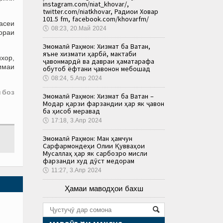
instagram.com/niat_khovar/,
twitter.com/niatkhovar, Радиои Ховар
101.5 fm, facebook.com/khovarfm/
асеи
🕔
08:23, 20.Май 2024
бораи
Эмомалӣ Раҳмон: Хизмат ба Ватан,
яъне хизмати ҳарбӣ, мактаби
ихор,
ҷавонмардӣ ва давраи ҳаматарафа
имаи
обутоб ёфтани ҷавонон мебошад
🕔
08:24, 5.Апр 2024
 боз
Эмомалӣ Раҳмон: Хизмат ба Ватан –
Модар қарзи фарзандии ҳар як ҷавон
ба ҳисоб меравад
🕔
17:18, 3.Апр 2024
Эмомалӣ Раҳмон: Ман ҳамчун
Сарфармондеҳи Олии Қувваҳои
Мусаллаҳ ҳар як сарбозро мисли
фарзанди худ дӯст медорам
🕔
11:27, 3.Апр 2024
Ҳамаи маводҳои бахш