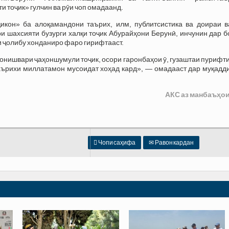
и тоҷик» гулчин ва рӯи чоп омадаанд.
икон» ба алоқамандони таърих, илм, публитсистика ва доираи в
ри шахсияти бузурги халқи тоҷик Абурайҳони Берунӣ, инчунин дар 
 ҷолибу хонданиро фаро гирифтааст.
онишвари ҷаҳоншумули тоҷик, осори гаронбаҳои ӯ, гузаштаи пурифт
аърихи миллатамон мусоидат хоҳад кард», — омадааст дар муқадд
АКС аз манбаъҳои

Чопи саҳифа
✉
Равон кардан