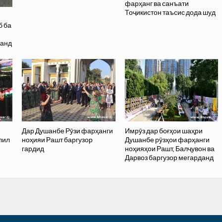
фарҳанг ва санъати
Тоҷикистон таъсис дода шуд
б ба
данд
Дар Душанбе Рӯзи фарҳанги
Имрӯз дар боғҳои шаҳри
лил
ноҳияи Рашт баргузор
Душанбе рӯзҳои фарҳанги
гардид
ноҳияҳои Рашт, Балҷувон ва
Дарвоз баргузор мегарданд