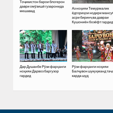
Тоҷикистон барои блогерон
даври омӯзишӣ гузаронида
Аз ноҳияи Темурмалик
мешавад
ёдгориҳои нодири мансу
асри биринҷ ва давраи
Кушониён бозёфт гарди
Дар Душанбе Рӯзи фарҳанги
Рӯзи фарҳанги ноҳияи
ноҳияи Дарвоз баргузор
Балҷувон шукуҳманд таҷ
гардид
карда шуд