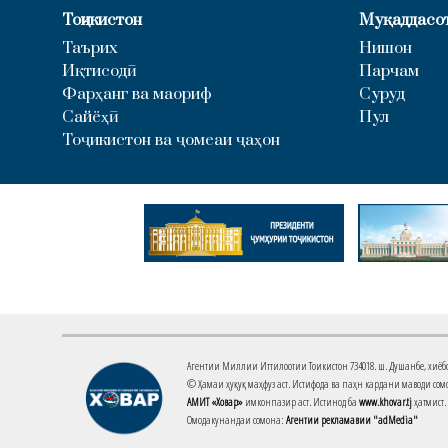
Тоҷикистон
Муқаддасо
Таърих
Нишон
Иқтисодӣ
Парчам
Фарҳанг ва маориф
Суруд
Сайёҳӣ
Пул
Тоҷикистон ва ҷомеаи ҷаҳон
Агентии Миллии Иттилоотии Тоҷикистон 734018. ш. Душанбе, хиёбони 
© Ҳамаи ҳуқуқ маҳфуз аст. Истифода ва паҳн кардани маводи сомо
АМИТ «Ховар»
имконпазир аст. Истинод ба
www.khovar.tj
ҳатмист.
Омодакунандаи сомона:
Агентии рекламавии "adMedia"