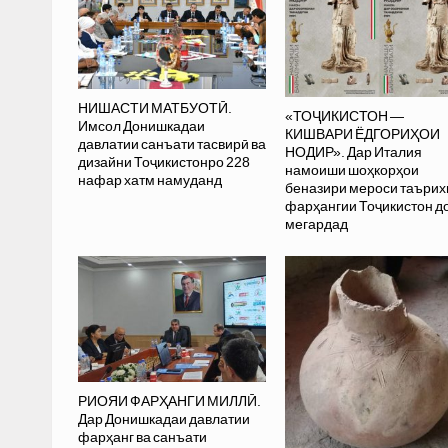
НИШАСТИ МАТБУОТӢ.
«ТОҶИКИСТОН —
Имсол Донишкадаи
КИШВАРИ ЁДГОРИҲОИ
давлатии санъати тасвирӣ ва
НОДИР». Дар Италия
дизайни Тоҷикистонро 228
намоиши шоҳкорҳои
нафар хатм намуданд
беназири мероси таъри
фарҳангии Тоҷикистон д
мегардад
РИОЯИ ФАРҲАНГИ МИЛЛӢ.
Дар Донишкадаи давлатии
фарҳанг ва санъати