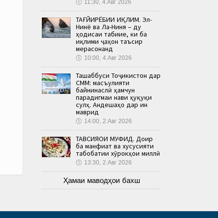
🕔
11:30, 4.Авг 2026
ТАҒЙИРЁБИИ ИҚЛИМ. Эл-
Нинё ва Ла-Ниня – ду
ҳодисаи табиие, ки ба
иқлими ҷаҳон таъсир
мерасонанд
🕔
10:00, 4.Авг 2026
Ташаббуси Тоҷикистон дар
СММ: масъулияти
байнинаслӣ ҳамчун
парадигмаи нави ҳуқуқи
сулҳ. Андешаҳо дар ин
маврид
🕔
14:00, 2.Авг 2026
ТАВСИЯҲОИ МУФИД. Доир
ба манфиат ва хусусияти
табобатии хӯрокҳои миллӣ
🕔
13:30, 2.Авг 2026
Ҳамаи маводҳои бахш