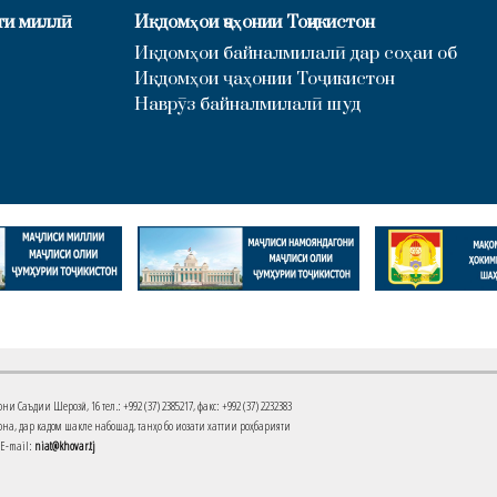
ти миллӣ
Иқдомҳои ҷаҳонии Тоҷикистон
Иқдомҳои байналмилалӣ дар соҳаи об
Иқдомҳои ҷаҳонии Тоҷикистон
Наврӯз байналмилалӣ шуд
Саъдии Шерозӣ, 16 тел.: +992 (37) 2385217, факс: +992 (37) 2232383
на, дар кадом шакле набошад, танҳо бо иҷозати хаттии роҳбарияти
 E-mail:
niat@khovar.tj