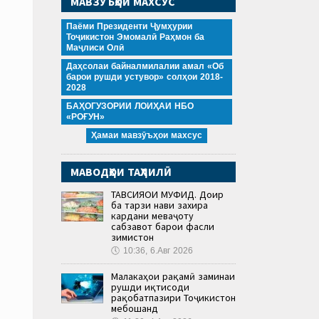
МАВЗӮЪҲОИ МАХСУС
Паёми Президенти Ҷумҳурии
Тоҷикистон Эмомалӣ Раҳмон ба
Маҷлиси Олӣ
Даҳсолаи байналмилалии амал «Об
барои рушди устувор» солҳои 2018-
2028
БАҲОГУЗОРИИ ЛОИҲАИ НБО
«РОҒУН»
Ҳамаи мавзӯъҳои махсус
МАВОДҲОИ ТАҲЛИЛӢ
ТАВСИЯҲОИ МУФИД. Доир
ба тарзи нави захира
кардани меваҷоту
сабзавот барои фасли
зимистон
🕔
10:36, 6.Авг 2026
Малакаҳои рақамӣ заминаи
рушди иқтисоди
рақобатпазири Тоҷикистон
мебошанд