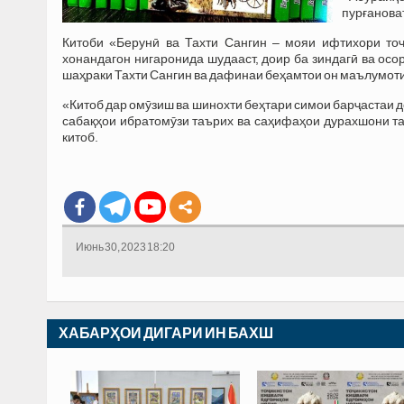
пурғановат
Китоби «Берунӣ ва Тахти Сангин – мояи ифтихори тоҷ
хонандагон нигаронида шудааст, доир ба зиндагӣ ва осо
шаҳраки Тахти Сангин ва дафинаи беҳамтои он маълумоти
«Китоб дар омӯзиш ва шинохти беҳтари симои барҷастаи д
сабақҳои ибратомӯзи таърих ва саҳифаҳои дурахшони т
китоб.
Июнь 30, 2023 18:20
ХАБАРҲОИ ДИГАРИ ИН БАХШ