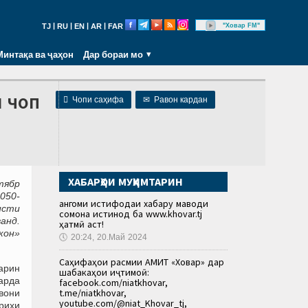
|
|
|
|
"Ховар FM"
TJ
RU
EN
AR
FAR
Минтақа ва ҷаҳон
Дар бораи мо
и чоп

Чопи саҳифа
✉
Равон кардан
ХАБАРҲОИ МУҲИМТАРИН
тябр
050-
Ҳангоми истифодаи хабару маводи
исти
сомона истинод ба www.khovar.tj
анд.
ҳатмӣ аст!
кон»
🕔
20:24, 20.Май 2024
Саҳифаҳои расмии АМИТ «Ховар» дар
арин
шабакаҳои иҷтимоӣ:
арда
facebook.com/niatkhovar,
t.me/niatkhovar,
вони
youtube.com/@niat_Khovar_tj,
рихи