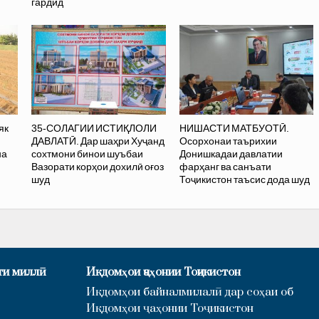
гардид
як
35-СОЛАГИИ ИСТИҚЛОЛИ
НИШАСТИ МАТБУОТӢ.
ДАВЛАТӢ. Дар шаҳри Хуҷанд
Осорхонаи таърихии
на
сохтмони бинои шуъбаи
Донишкадаи давлатии
Вазорати корҳои дохилӣ оғоз
фарҳанг ва санъати
шуд
Тоҷикистон таъсис дода шуд
ти миллӣ
Иқдомҳои ҷаҳонии Тоҷикистон
Иқдомҳои байналмилалӣ дар соҳаи об
Иқдомҳои ҷаҳонии Тоҷикистон