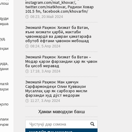
instagram.com/niat_khovar/,
алош
twitter.com/niatkhovar, Радиои Ховар
101.5 fm, facebook.com/khovarfm/
🕔
08:23, 20.Май 2024
удуди
ақша
Эмомалӣ Раҳмон: Хизмат ба Ватан,
яъне хизмати ҳарбӣ, мактаби
ҷавонмардӣ ва давраи ҳаматарафа
уд.
обутоб ёфтани ҷавонон мебошад
🕔
08:24, 5.Апр 2024
еҳаи
Эмомалӣ Раҳмон: Хизмат ба Ватан –
Модар қарзи фарзандии ҳар як ҷавон
дида,
ба ҳисоб меравад
идани
🕔
17:18, 3.Апр 2024
Эмомалӣ Раҳмон: Ман ҳамчун
влатӣ
Сарфармондеҳи Олии Қувваҳои
ҳаҳои
Мусаллаҳ ҳар як сарбозро мисли
фарзанди худ дӯст медорам
🕔
11:27, 3.Апр 2024
 ҳоло
Ҳамаи маводҳои бахш
блағи
анҷом