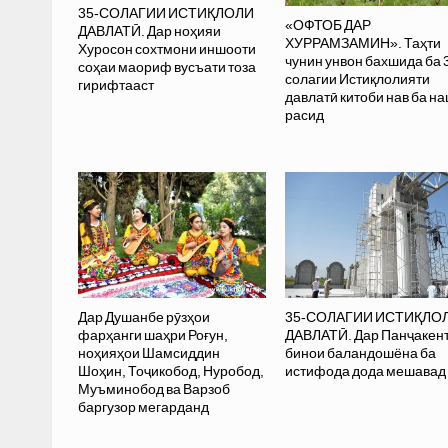
35-СОЛАГИИ ИСТИҚЛОЛИ
«ОФТОБ ДАР
ДАВЛАТӢ. Дар ноҳияи
ХУРРАМЗАМИН». Таҳти
Хуросон сохтмони иншооти
чунин унвон бахшида ба 
соҳаи маориф вусъати тоза
солагии Истиқлолияти
гирифтааст
давлатӣ китоби нав ба н
расид
Дар Душанбе рӯзҳои
35-СОЛАГИИ ИСТИҚЛО
фарҳанги шаҳри Роғун,
ДАВЛАТӢ. Дар Панҷакент
ноҳияҳои Шамсиддин
бинои баландошёна ба
Шоҳин, Тоҷикобод, Нуробод,
истифода дода мешавад
Муъминобод ва Варзоб
баргузор мегарданд