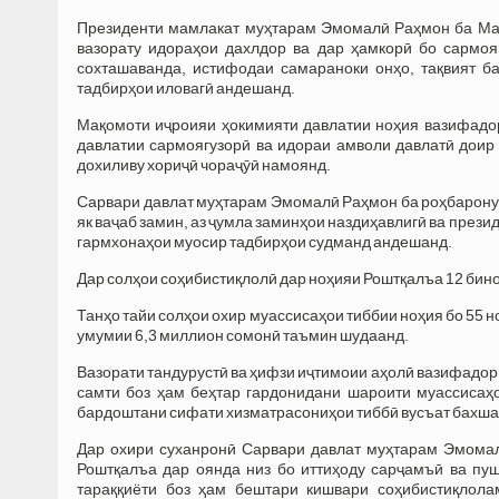
Президенти мамлакат муҳтарам Эмомалӣ Раҳмон ба Мақ
вазорату идораҳои дахлдор ва дар ҳамкорӣ бо сармоя
сохташаванда, истифодаи самараноки онҳо, тақвият б
тадбирҳои иловагӣ андешанд.
Мақомоти иҷроияи ҳокимияти давлатии ноҳия вазифадор 
давлатии сармоягузорӣ ва идораи амволи давлатӣ доир 
дохиливу хориҷӣ чораҷӯӣ намоянд.
Сарвари давлат муҳтарам Эмомалӣ Раҳмон ба роҳбарону 
як ваҷаб замин, аз ҷумла заминҳои наздиҳавлигӣ ва през
гармхонаҳои муосир тадбирҳои судманд андешанд.
Дар солҳои соҳибистиқлолӣ дар ноҳияи Роштқалъа 12 бино
Танҳо тайи солҳои охир муассисаҳои тиббии ноҳия бо 55 н
умумии 6,3 миллион сомонӣ таъмин шудаанд.
Вазорати тандурустӣ ва ҳифзи иҷтимоии аҳолӣ вазифадор 
самти боз ҳам беҳтар гардонидани шароити муассисаҳ
бардоштани сифати хизматрасониҳои тиббӣ вусъат бахша
Дар охири суханронӣ Сарвари давлат муҳтарам Эмомал
Роштқалъа дар оянда низ бо иттиҳоду сарҷамъӣ ва пу
тараққиёти боз ҳам бештари кишвари соҳибистиқлол