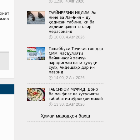
🕔
11:30, 4.Авг 2026
ТАҒЙИРЁБИИ ИҚЛИМ. Эл-
ҳнат
Нинё ва Ла-Ниня – ду
омеа
ҳодисаи табиие, ки ба
иқлими ҷаҳон таъсир
мерасонанд
🕔
10:00, 4.Авг 2026
Ташаббуси Тоҷикистон дар
СММ: масъулияти
байнинаслӣ ҳамчун
парадигмаи нави ҳуқуқи
сулҳ. Андешаҳо дар ин
маврид
🕔
14:00, 2.Авг 2026
ТАВСИЯҲОИ МУФИД. Доир
ба манфиат ва хусусияти
табобатии хӯрокҳои миллӣ
🕔
13:30, 2.Авг 2026
Ҳамаи маводҳои бахш