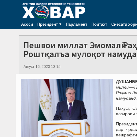
Асосӣ
Президент
Парламент
Пойтахт
Сиёсати хор
Пешвои миллат Эмомалӣ Ра
Роштқалъа мулоқот намуд
Август 16, 2023 13:15
ДУШАНБЕ,
миллӣ — 
Раҳмон д
намуданд.
Нахуст, 
пазироии 
Президент
дар ҷода
пешрафти 