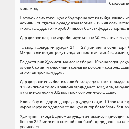
бардошта
менамояд.
Натиҷаи азму талошҳои ободгарона аст, ки тибқи нақшаи 
ноҳияи Роштқалъа бунёду азнавсозии 205 иншооти иқти
гирифта шуда, то имрӯз 50 иншоот ба истифода супорида 
Дар доираи нақшаи чорабиниҳои ҷашни 30-солагии истиқло
Таъкид гардид, ки рӯзҳои 24 — 27-уми июни соли ҷорӣ
Миденведи ноҳия, роҳу пулҳо, иншооти иҷтимоӣ ва заминҳ
Бо дастгирии Ҳукумати мамлакат барои 10 хонаводаи деҳа
илова бар ин, майдончаи варзиш ва роҳҳои чароғоншудаи
онҳо иштирок намудем.
Дар даврони соҳибистиқлолӣ бо мақсади таъмин намудани
436 миллион сомонӣ равона гардидааст. Аз ҷумла, аз буҷ
мухталифи ноҳия 392 миллион сомонӣ ҷудо шудааст.
Илова бар ин, дар ин давра дар ҳудуди ноҳия 10 лоиҳаи 
иҷрои корҳо дар доираи се лоиҳаи дигар ба маблағи беш а
Ҳамчунин, тибқи Барномаи рушди иҷтимоиву иқтисодии но
беш аз 222 миллион сомонӣ пешбинӣ гардидааст, ки аз 
расидааст.