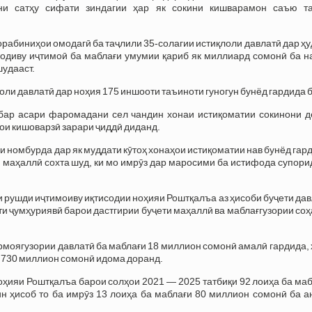
ни сатҳу сифати зиндагии ҳар як сокини кишварамон саъю т
чорабиниҳои омодагӣ ба таҷлили 35-солагии истиқлоли давлатӣ дар ҳ
содиву иҷтимоӣ ба маблағи умумии қариб як миллиард сомонӣ ба н
шудааст.
ли давлатӣ дар ноҳия 175 иншооти таъиноти гуногун бунёд гардида б
 бар асари фаромадани сел чандин хонаи истиқоматии сокинони д
ои кишоварзӣ зарари ҷиддӣ диданд.
и номбурда дар як муддати кӯтоҳ хонаҳои истиқоматии нав бунёд гар
 маҳаллӣ сохта шуд, ки мо имрӯз дар маросими ба истифода супор
 рушди иҷтимоиву иқтисодии ноҳияи Роштқалъа аз ҳисоби буҷети да
ети ҷумҳуриявӣ барои дастгирии буҷети маҳаллӣ ва маблағгузории со
сармоягузории давлатӣ ба маблағи 18 миллион сомонӣ амалӣ гардида,
з 730 миллион сомонӣ идома доранд.
ҳияи Роштқалъа барои солҳои 2021 — 2025 татбиқи 92 лоиҳа ба ма
ин ҳисоб то ба имрӯз 13 лоиҳа ба маблағи 80 миллион сомонӣ ба 