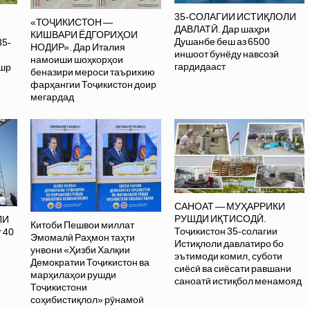
35-СОЛАГИИ ИСТИҚЛОЛИ
«ТОҶИКИСТОН —
ДАВЛАТӢ. Дар шаҳри
КИШВАРИ ЁДГОРИҲОИ
Душанбе беш аз 6500
35-
НОДИР». Дар Италия
иншоот бунёду навсозӣ
намоиши шоҳкорҳои
гардидааст
ашр
беназири мероси таърихию
фарҳангии Тоҷикистон доир
мегардад
САНОАТ — МУҲАРРИКИ
РУШДИ ИҚТИСОДӢ.
ЛИ
Китоби Пешвои миллат
Тоҷикистон 35-солагии
 40
Эмомалӣ Раҳмон таҳти
Истиқлоли давлатиро бо
унвони «Ҳизби Халқии
эътимоди комил, суботи
Демократии Тоҷикистон ва
сиёсӣ ва сиёсати равшани
марҳилаҳои рушди
саноатӣ истиқбол менамояд
Тоҷикистони
соҳибистиқлол» рӯнамоӣ