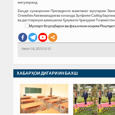
мегузоранд.
Баъди суханронии Президенти мамлакат муҳтарам Эмом
Олимбек Азизмамадов ва хонанда Зулфияи Сайёд барома
ва дастгириҳои ҳамешагии Ҳукумати Ҷумҳурии Тоҷикистон
Август 16, 2023 13:15
ХАБАРҲОИ ДИГАРИ ИН БАХШ