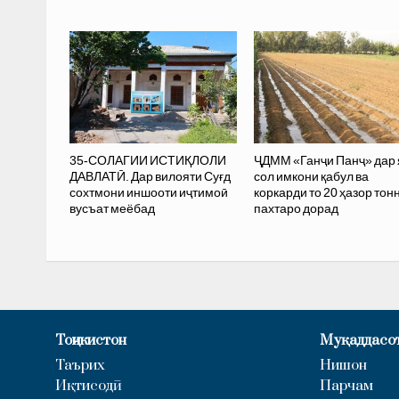
35-СОЛАГИИ ИСТИҚЛОЛИ
ҶДММ «Ганҷи Панҷ» дар 
ДАВЛАТӢ. Дар вилояти Суғд
сол имкони қабул ва
сохтмони иншооти иҷтимоӣ
коркарди то 20 ҳазор тон
вусъат меёбад
пахтаро дорад
Тоҷикистон
Муқаддасо
Таърих
Нишон
Иқтисодӣ
Парчам