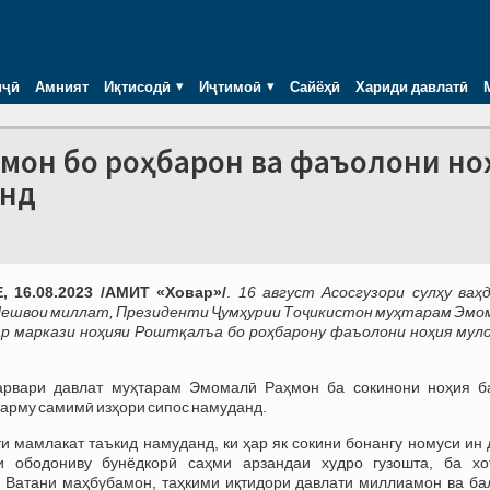
иҷӣ
Амният
Иқтисодӣ
Иҷтимоӣ
Сайёҳӣ
Хариди давлатӣ
ҳмон бо роҳбарон ва фаъолони но
анд
 16.08.2023 /АМИТ «Ховар»/
.
16 август Асосгузори сулҳу ваҳ
Пешвои миллат, Президенти Ҷумҳурии Тоҷикистон муҳтарам Эмо
ар маркази ноҳияи Роштқалъа бо роҳбарону фаъолони ноҳия мул
Сарвари давлат муҳтарам Эмомалӣ Раҳмон ба сокинони ноҳия б
гарму самимӣ изҳори сипос намуданд.
и мамлакат таъкид намуданд, ки ҳар як сокини бонангу номуси ин
и ободониву бунёдкорӣ саҳми арзандаи худро гузошта, ба хо
Ватани маҳбубамон, таҳкими иқтидори давлати миллиамон ва ба