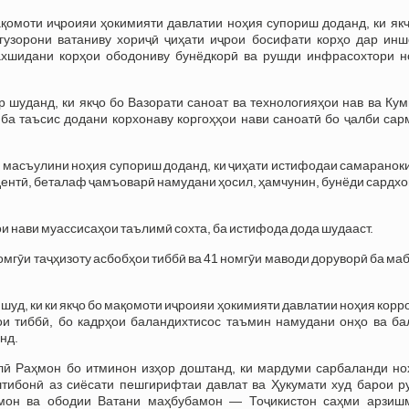
омоти иҷроияи ҳокимияти давлатии ноҳия супориш доданд, ки якҷ
гузорони ватаниву хориҷӣ ҷиҳати иҷрои босифати корҳо дар инш
ахшидани корҳои ободониву бунёдкорӣ ва рушди инфрасохтори н
шуданд, ки якҷо бо Вазорати саноат ва технологияҳои нав ва Кум
ба таъсис додани корхонаву коргоҳҳои нави саноатӣ бо ҷалби сар
масъулини ноҳия супориш доданд, ки ҷиҳати истифодаи самараноки
идентӣ, беталаф ҷамъоварӣ намудани ҳосил, ҳамчунин, бунёди сардх
и нави муассисаҳои таълимӣ сохта, ба истифода дода шудааст.
омгӯи таҷҳизоту асбобҳои тиббӣ ва 41 номгӯи маводи доруворӣ ба ма
шуд, ки ки якҷо бо мақомоти иҷроияи ҳокимияти давлатии ноҳия корр
ои тиббӣ, бо кадрҳои баландихтисос таъмин намудани онҳо ва ба
нд.
ӣ Раҳмон бо итминон изҳор доштанд, ки мардуми сарбаланди но
штибонӣ аз сиёсати пешгирифтаи давлат ва Ҳукумати худ барои р
амон ва ободии Ватани маҳбубамон — Тоҷикистон саҳми арзиш