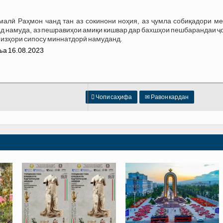
алӣ Раҳмон чанд тан аз сокинони ноҳия, аз ҷумла собиқадори ме
д намуда, аз пешравиҳои амиқи кишвар дар бахшҳои пешбарандаи ҷ
 изҳори сипосу миннатдорӣ намуданд.

Чопи саҳифа
✉
Равон кардан