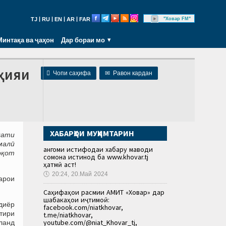
|
|
|
|
"Ховар FM"
TJ
RU
EN
AR
FAR
Минтақа ва ҷаҳон
Дар бораи мо
ҳияи

Чопи саҳифа
✉
Равон кардан
ХАБАРҲОИ МУҲИМТАРИН
дати
малӣ
Ҳангоми истифодаи хабару маводи
оқот
сомона истинод ба www.khovar.tj
ҳатмӣ аст!
🕔
20:24, 20.Май 2024
арои
Саҳифаҳои расмии АМИТ «Ховар» дар
шабакаҳои иҷтимоӣ:
 диёр
facebook.com/niatkhovar,
тири
t.me/niatkhovar,
youtube.com/@niat_Khovar_tj,
ланд