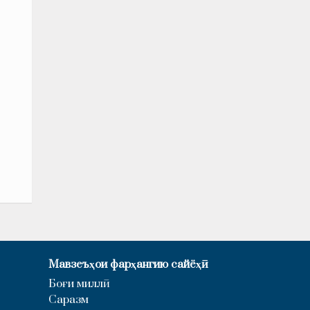
Мавзеъҳои фарҳангию сайёҳӣ
Боғи миллӣ
Саразм