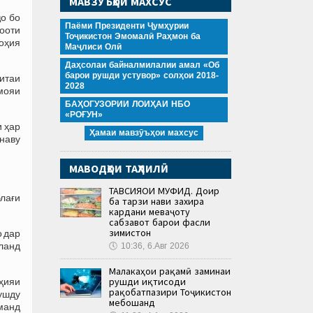
МАВЗӮЪҲОИ МАХСУС
о бо
Паёми Президенти Ҷумҳурии
ооти
Тоҷикистон Эмомалӣ Раҳмон ба
оҳия
Маҷлиси Олӣ
Даҳсолаи байналмилалии амал «Об
барои рушди устувор» солҳои 2018-
итаи
2028
мояи
БАҲОГУЗОРИИ ЛОИҲАИ НБО
«РОҒУН»
 ҳар
Ҳамаи мавзӯъҳои махсус
онаву
МАВОДҲОИ ТАҲЛИЛӢ
ТАВСИЯҲОИ МУФИД. Доир
блағи
ба тарзи нави захира
кардани меваҷоту
сабзавот барои фасли
зимистон
о дар
ланд
🕔
10:36, 6.Авг 2026
Малакаҳои рақамӣ заминаи
рушди иқтисоди
ҳияи
рақобатпазири Тоҷикистон
ушду
мебошанд
манд