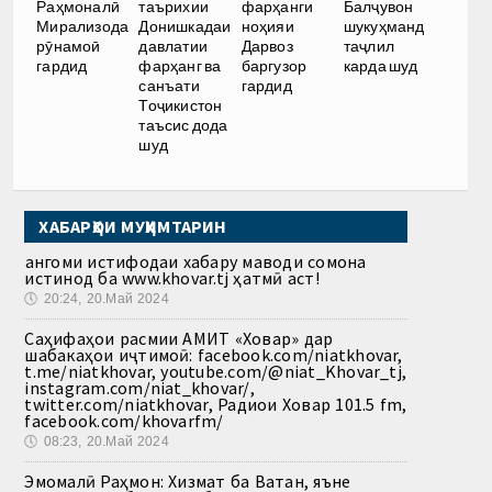
Раҳмоналӣ
таърихии
фарҳанги
Балҷувон
Мирализода
Донишкадаи
ноҳияи
шукуҳманд
рӯнамоӣ
давлатии
Дарвоз
таҷлил
гардид
фарҳанг ва
баргузор
карда шуд
санъати
гардид
Тоҷикистон
таъсис дода
шуд
ХАБАРҲОИ МУҲИМТАРИН
Ҳангоми истифодаи хабару маводи сомона
истинод ба www.khovar.tj ҳатмӣ аст!
🕔
20:24, 20.Май 2024
Саҳифаҳои расмии АМИТ «Ховар» дар
шабакаҳои иҷтимоӣ: facebook.com/niatkhovar,
t.me/niatkhovar, youtube.com/@niat_Khovar_tj,
instagram.com/niat_khovar/,
twitter.com/niatkhovar, Радиои Ховар 101.5 fm,
facebook.com/khovarfm/
🕔
08:23, 20.Май 2024
Эмомалӣ Раҳмон: Хизмат ба Ватан, яъне