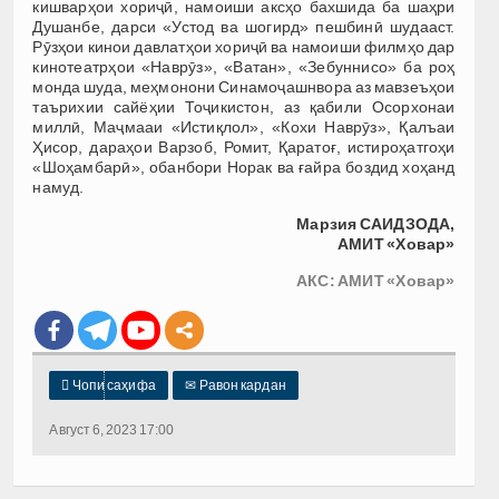
кишварҳои хориҷӣ, намоиши аксҳо бахшида ба шаҳри
Душанбе, дарси «Устод ва шогирд» пешбинӣ шудааст.
Рӯзҳои кинои давлатҳои хориҷӣ ва намоиши филмҳо дар
кинотеатрҳои «Наврӯз», «Ватан», «Зебуннисо» ба роҳ
монда шуда, меҳмонони Синамоҷашнвора аз мавзеъҳои
таърихии сайёҳии Тоҷикистон, аз қабили Осорхонаи
миллӣ, Маҷмааи «Истиқлол», «Кохи Наврӯз», Қалъаи
Ҳисор, дараҳои Варзоб, Ромит, Қаратоғ, истироҳатгоҳи
«Шоҳамбарӣ», обанбори Норак ва ғайра боздид хоҳанд
намуд.
Марзия САИДЗОДА,
АМИТ «Ховар»
АКС: АМИТ «Ховар»

Чопи саҳифа
✉
Равон кардан
Август 6, 2023 17:00