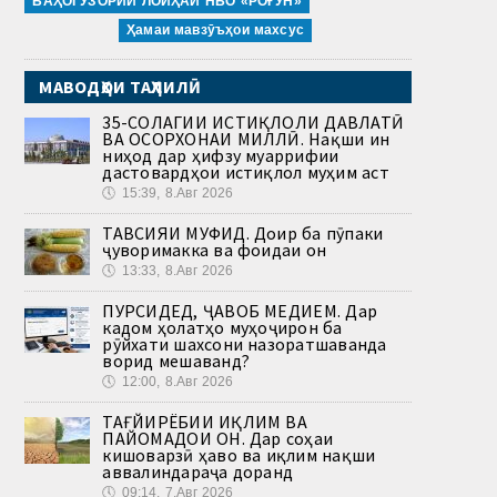
БАҲОГУЗОРИИ ЛОИҲАИ НБО «РОҒУН»
Ҳамаи мавзӯъҳои махсус
МАВОДҲОИ ТАҲЛИЛӢ
35-СОЛАГИИ ИСТИҚЛОЛИ ДАВЛАТӢ
ВА ОСОРХОНАИ МИЛЛӢ. Нақши ин
ниҳод дар ҳифзу муаррифии
дастовардҳои истиқлол муҳим аст
🕔
15:39, 8.Авг 2026
ТАВСИЯИ МУФИД. Доир ба пӯпаки
ҷуворимакка ва фоидаи он
🕔
13:33, 8.Авг 2026
ПУРСИДЕД, ҶАВОБ МЕДИҲЕМ. Дар
кадом ҳолатҳо муҳоҷирон ба
рӯйхати шахсони назоратшаванда
ворид мешаванд?
🕔
12:00, 8.Авг 2026
ТАҒЙИРЁБИИ ИҚЛИМ ВА
ПАЙОМАДҲОИ ОН. Дар соҳаи
кишоварзӣ ҳаво ва иқлим нақши
аввалиндараҷа доранд
🕔
09:14, 7.Авг 2026