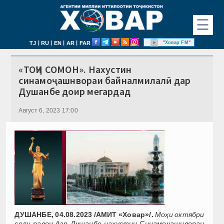
☰
|
|
|
|
"Ховар FM"
TJ
RU
EN
AR
FAR
«ТОҶИ СОМОН». Нахустин
синамоҷашнвораи байналмилалӣ дар
Душанбе доир мегардад
Август 6, 2023 17:00
ДУШАНБЕ, 04.08.2023 /АМИТ «Ховар»/.
Моҳи октябри
соли равон дар Душанбе нахустин Синамоҷашнвораи