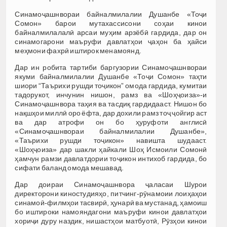
Синамоҷашнвораи байналмилалии Душанбе «Тоҷи
Сомон» барои мутахассисони соҳаи кинои
байналмилалалӣ арсаи муҳим арзёбӣ гардида, дар он
синамогарони маъруфи давлатҳои ҷаҳон ба ҳайси
меҳмони фахрӣ иштирок менамоянд.
Дар ин робита тартиби баргузории Синамоҷашнвораи
якуми байналмилалии Душанбе «Тоҷи Сомон» таҳти
шиори “Таърихи рушди тоҷикон” омода гардида, кумитаи
тадорукот, инчунин нишон, рамз ва «Шоҳҷоиза»-и
Синамоҷашнвора таҳия ва тасдиқ гардидааст. Нишон бо
нақшҳои миллӣ оро ёфта, дар дохили рамз тоҷ ҷойгир аст
ва дар атрофи он бо ҳуруфоти англисӣ
«Синамоҷашнвораи байналмилалии Душанбе»,
«Таърихи рушди тоҷикон» навишта шудааст.
«Шоҳҷоиза» дар шакли ҳайкали Шоҳ Исмоили Сомонӣ
ҳамчун рамзи давлатдории тоҷикон интихоб гардида, бо
сифати баланд омода мешавад.
Дар доираи Синамоҷашнвора ҷаласаи Шурои
директорони киностудияҳо, питчинг-рӯнамоии лоиҳаҳои
синамоӣ-филмҳои тасвирӣ, ҳунарӣ ва мустанад, ҳамоиш
бо иштироки намояндагони маъруфи кинои давлатҳои
хориҷи дуру наздик, нишастҳои матбуотӣ, Рӯзҳои кинои