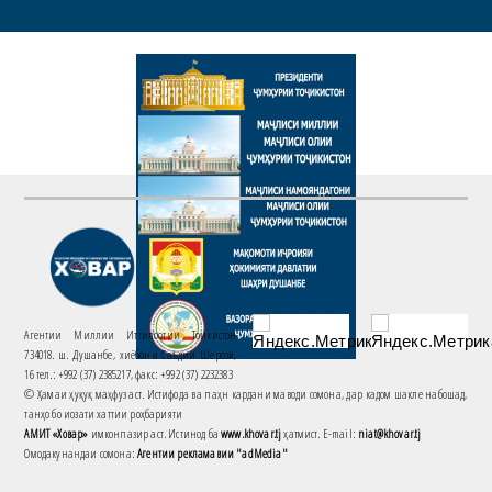
Агентии Миллии Иттилоотии Тоҷикистон
734018. ш. Душанбе, хиёбони Саъдии Шерозӣ,
16 тел.: +992 (37) 2385217, факс: +992 (37) 2232383
© Ҳамаи ҳуқуқ маҳфуз аст. Истифода ва паҳн кардани маводи сомона, дар кадом шакле набошад,
танҳо бо иҷозати хаттии роҳбарияти
АМИТ «Ховар»
имконпазир аст. Истинод ба
www.khovar.tj
ҳатмист. E-mail:
niat@khovar.tj
Омодакунандаи сомона:
Агентии рекламавии "adMedia"