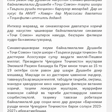
байналмилалии Душанбе «Тоҷи Сомон» таҳти шиори
«Таърихи рушди тоҷикон» баргузор мегардад. Дар ин
хусус ба АМИТ «Ховар» дар Муассисаи давлатии
«Тоҷикфилм» иттилоъ доданд.
Интизор меравад, ки синамогарони давлатҳои хориҷӣ
дар нахустин ҷашнвораи байналмилалии синамоии
«Тоҷи Сомон» иштирок намуда, беҳтарин филмҳои
худро ба намоиш гузоранд.
Синамоҷашнвораи якуми байналмилалии Душанбе
«Тоҷи Сомон» таҳти шиори «Таърихи рушди тоҷикон» бо
дастгирии Асосгузори сулҳу ваҳдати миллӣ-Пешвои
миллат, Президенти Ҷумҳурии Тоҷикистон муҳтарам
Эмомалӣ Раҳмон бахшида ба Рӯзи кинои тоҷик аз 15 то
19 октябри соли равон дар шаҳри Душанбе доир
мешавад. Мақсади он аз дастгирии ҷавонони эҷодкор,
таваҷҷуҳ ба арзишҳои миллӣ, табодули таҷриба, омӯзиш,
манзури ҳаводорони кино намудани филмҳои ватанию
хориҷӣ, таҳияи лоиҳаҳои муштарак, муаррифии
маконҳои сайёҳӣ ва тарғиби дастовардҳои замони
соҳибистиқлолӣ, таҳкиму тавсеаи робитаҳои
байналмилалӣ дар соҳаи кино дар доираи «Барномаи
рушди кинои Ҷумҳурии Тоҷикистон барои солҳои 2023-
2027» иборат мебошад.