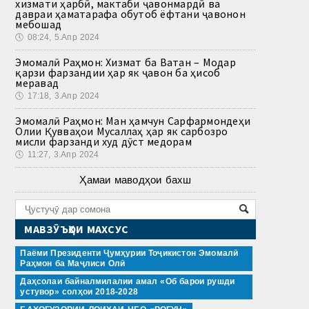
хизмати ҳарбӣ, мактаби ҷавонмардӣ ва
давраи ҳаматарафа обутоб ёфтани ҷавонон
мебошад
🕔
08:24, 5.Апр 2024
Эмомалӣ Раҳмон: Хизмат ба Ватан – Модар
қарзи фарзандии ҳар як ҷавон ба ҳисоб
меравад
🕔
17:18, 3.Апр 2024
Эмомалӣ Раҳмон: Ман ҳамчун Сарфармондеҳи
Олии Қувваҳои Мусаллаҳ ҳар як сарбозро
мисли фарзанди худ дӯст медорам
🕔
11:27, 3.Апр 2024
Ҳамаи маводҳои бахш
МАВЗӮЪҲОИ МАХСУС
Паёми Президенти Ҷумҳурии Тоҷикистон Эмомалӣ
Раҳмон ба Маҷлиси Олӣ
Даҳсолаи байналмилалии амал «Об барои рушди
устувор» солҳои 2018-2028