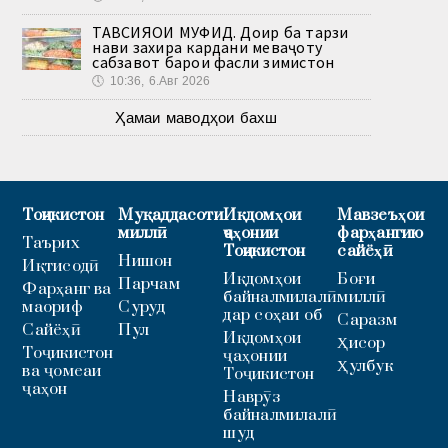
ТАВСИЯҲОИ МУФИД. Доир ба тарзи
нави захира кардани меваҷоту
сабзавот барои фасли зимистон
🕔
10:36, 6.Авг 2026
Ҳамаи маводҳои бахш
Тоҷикистон
Муқаддасоти
Иқдомҳои
Мавзеъҳои
миллӣ
ҷаҳонии
фарҳангию
Таърих
Тоҷикистон
сайёҳӣ
Нишон
Иқтисодӣ
Иқдомҳои
Боғи
Парчам
Фарҳанг ва
байналмилалӣ
миллӣ
маориф
Суруд
дар соҳаи об
Саразм
Сайёҳӣ
Пул
Иқдомҳои
Ҳисор
Тоҷикистон
ҷаҳонии
Ҳулбук
ва ҷомеаи
Тоҷикистон
ҷаҳон
Наврӯз
байналмилалӣ
шуд