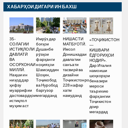
ХАБАРҲОИ ДИГАРИ ИН БАХШ
35-
Имрӯз дар
НИШАСТИ
«ТОҶИКИСТОН
СОЛАГИИ
боғҳои
МАТБУОТӢ.
—
ИСТИҚЛОЛИ
Душанбе
Имсол
КИШВАРИ
ДАВЛАТӢ
рӯзҳои
Донишкадаи
ЁДГОРИҲОИ
ВА
фарҳанги
давлатии
НОДИР».
ОСОРХОНАИ
ноҳияҳои
санъати
Дар Италия
МИЛЛӢ.
Шамсиддин
тасвирӣ ва
намоиши
Нақши ин
Шоҳин,
дизайни
шоҳкорҳои
ниҳод дар
Тоҷикобод
Тоҷикистонро
беназири
ҳифзу
ва Нуробод
228 нафар
мероси
муаррифии
баргузор
хатм
таърихию
дастовардҳои
мегарданд
намуданд
фарҳангии
истиқлол
Тоҷикистон
муҳим аст
доир
мегардад