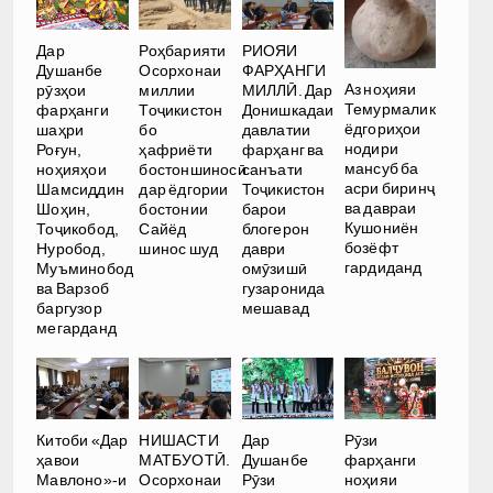
Дар
Роҳбарияти
РИОЯИ
Душанбе
Осорхонаи
ФАРҲАНГИ
Аз ноҳияи
рӯзҳои
миллии
МИЛЛӢ. Дар
Темурмалик
фарҳанги
Тоҷикистон
Донишкадаи
ёдгориҳои
шаҳри
бо
давлатии
нодири
Роғун,
ҳафриёти
фарҳанг ва
мансуб ба
ноҳияҳои
бостоншиносӣ
санъати
асри биринҷ
Шамсиддин
дар ёдгории
Тоҷикистон
ва давраи
Шоҳин,
бостонии
барои
Кушониён
Тоҷикобод,
Сайёд
блогерон
бозёфт
Нуробод,
шинос шуд
даври
гардиданд
Муъминобод
омӯзишӣ
ва Варзоб
гузаронида
баргузор
мешавад
мегарданд
Китоби «Дар
НИШАСТИ
Дар
Рӯзи
ҳавои
МАТБУОТӢ.
Душанбе
фарҳанги
Мавлоно»-и
Осорхонаи
Рӯзи
ноҳияи