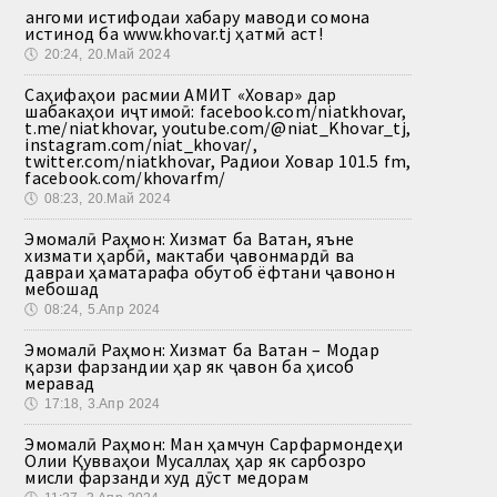
Ҳангоми истифодаи хабару маводи сомона
истинод ба www.khovar.tj ҳатмӣ аст!
🕔
20:24, 20.Май 2024
Саҳифаҳои расмии АМИТ «Ховар» дар
шабакаҳои иҷтимоӣ: facebook.com/niatkhovar,
t.me/niatkhovar, youtube.com/@niat_Khovar_tj,
instagram.com/niat_khovar/,
twitter.com/niatkhovar, Радиои Ховар 101.5 fm,
facebook.com/khovarfm/
🕔
08:23, 20.Май 2024
Эмомалӣ Раҳмон: Хизмат ба Ватан, яъне
хизмати ҳарбӣ, мактаби ҷавонмардӣ ва
давраи ҳаматарафа обутоб ёфтани ҷавонон
мебошад
🕔
08:24, 5.Апр 2024
Эмомалӣ Раҳмон: Хизмат ба Ватан – Модар
қарзи фарзандии ҳар як ҷавон ба ҳисоб
меравад
🕔
17:18, 3.Апр 2024
Эмомалӣ Раҳмон: Ман ҳамчун Сарфармондеҳи
Олии Қувваҳои Мусаллаҳ ҳар як сарбозро
мисли фарзанди худ дӯст медорам