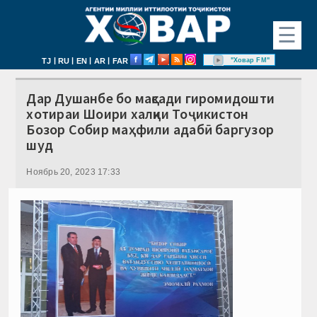
☰
|
|
|
|
"Ховар FM"
TJ
RU
EN
AR
FAR
Дар Душанбе бо мақсади гиромидошти
хотираи Шоири халқии Тоҷикистон
Бозор Собир маҳфили адабӣ баргузор
шуд
Ноябрь 20, 2023 17:33