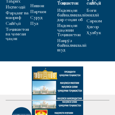
Таърих
Тоҷикистон
сайёҳӣ
Нишон
Иқтисодӣ
Иқдомҳои
Боғи
Парчам
Фарҳанг ва
байналмилалӣ
миллӣ
маориф
Суруд
дар соҳаи об
Саразм
Сайёҳӣ
Пул
Иқдомҳои
Ҳисор
Тоҷикистон
ҷаҳонии
Ҳулбук
ва ҷомеаи
Тоҷикистон
ҷаҳон
Наврӯз
байналмилалӣ
шуд