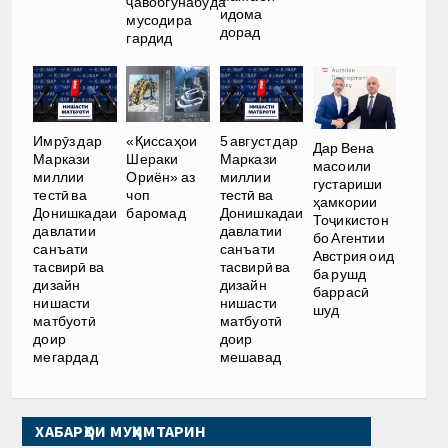
ҷавобгӯнабуда
идома
мусодира
дорад
гардид
Имрӯз дар
«Қиссаҳои
5 август дар
Дар Вена
Маркази
Шераки
Маркази
масоили
миллии
Ориён» аз
миллии
густариши
тестӣ ва
чоп
тестӣ ва
ҳамкории
Донишкадаи
баромад
Донишкадаи
Тоҷикистон
давлатии
давлатии
бо Агентии
санъати
санъати
Австрия оид
тасвирӣ ва
тасвирӣ ва
ба рушд
дизайн
дизайн
баррасӣ
нишасти
нишасти
шуд
матбуотӣ
матбуотӣ
доир
доир
мегардад
мешавад
ХАБАРҲОИ МУҲИМТАРИН