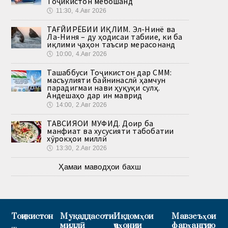
Тоҷикистон мебошанд
🕔
11:30, 4.Авг 2026
ТАҒЙИРЁБИИ ИҚЛИМ. Эл-Нинё ва
Ла-Ниня – ду ҳодисаи табиие, ки ба
иқлими ҷаҳон таъсир мерасонанд
🕔
10:00, 4.Авг 2026
Ташаббуси Тоҷикистон дар СММ:
масъулияти байнинаслӣ ҳамчун
парадигмаи нави ҳуқуқи сулҳ.
Андешаҳо дар ин маврид
🕔
14:00, 2.Авг 2026
ТАВСИЯҲОИ МУФИД. Доир ба
манфиат ва хусусияти табобатии
хӯрокҳои миллӣ
🕔
13:30, 2.Авг 2026
Ҳамаи маводҳои бахш
Тоҷикистон
Муқаддасоти
Иқдомҳои
Мавзеъҳои
миллӣ
ҷаҳонии
фарҳангию