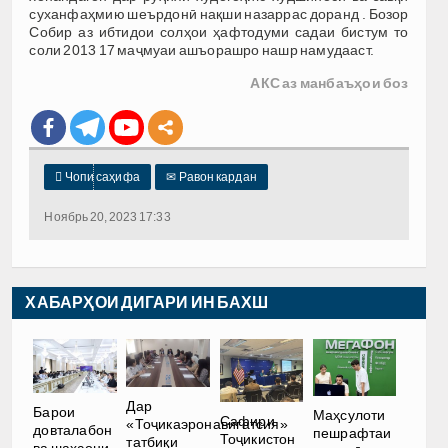
суханфаҳмию шеърдонӣ нақши назаррас доранд . Бозор
Собир аз ибтидои солҳои ҳафтодуми садаи бистум то
соли 2013 17 маҷмуаи ашъорашро нашр намудааст.
АКС аз манбаъҳои боз

Чопи саҳифа
✉
Равон кардан
Ноябрь 20, 2023 17:33
ХАБАРҲОИ ДИГАРИ ИН БАХШ
Дар
Барои
Маҳсулоти
Сафири
«Тоҷикаэронавигатсия»
довталабон
пешрафтаи
Тоҷикистон
татбиқи
ва шахсони