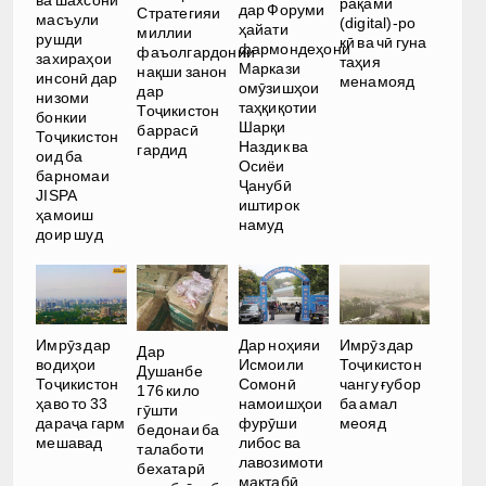
рақамӣ
дар Форуми
Стратегияи
масъули
(digital)-ро
ҳайати
миллии
рушди
кӣ ва чӣ гуна
фармондеҳони
фаъолгардонии
захираҳои
таҳия
Маркази
нақши занон
инсонӣ дар
менамояд
омӯзишҳои
дар
низоми
таҳқиқотии
Тоҷикистон
бонкии
Шарқи
баррасӣ
Тоҷикистон
Наздик ва
гардид
оид ба
Осиёи
барномаи
Ҷанубӣ
JISPA
иштирок
ҳамоиш
намуд
доир шуд
Имрӯз дар
Дар ноҳияи
Имрӯз дар
Дар
водиҳои
Исмоили
Тоҷикистон
Душанбе
Тоҷикистон
Сомонӣ
чангу ғубор
176 кило
ҳаво то 33
намоишҳои
ба амал
гӯшти
дараҷа гарм
фурӯши
меояд
бедонаи ба
мешавад
либос ва
талаботи
лавозимоти
бехатарӣ
мактабӣ