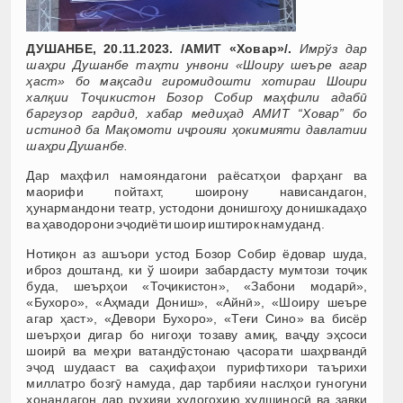
ДУШАНБЕ, 20.11.2023. /АМИТ «Ховар»/.
Имрўз дар
шаҳри Душанбе таҳти унвони «Шоиру шеъре агар
ҳаст» бо мақсади гиромидошти хотираи Шоири
халқии Тоҷикистон Бозор Собир маҳфили адабӣ
баргузор гардид, хабар медиҳад АМИТ “Ховар” бо
истинод ба Мақомоти иҷроияи ҳокимияти давлатии
шаҳри Душанбе.
Дар маҳфил намояндагони раёсатҳои фарҳанг ва
маорифи пойтахт, шоирону нависандагон,
ҳунармандони театр, устодони донишгоҳу донишкадаҳо
ва ҳаводорони эҷодиёти шоир иштирок намуданд.
Нотиқон аз ашъори устод Бозор Собир ёдовар шуда,
иброз доштанд, ки ў шоири забардасту мумтози тоҷик
буда, шеърҳои «Тоҷикистон», «Забони модарӣ»,
«Бухоро», «Аҳмади Дониш», «Айнӣ», «Шоиру шеъре
агар ҳаст», «Девори Бухоро», «Теғи Сино» ва бисёр
шеърҳои дигар бо нигоҳи тозаву амиқ, ваҷду эҳсоси
шоирӣ ва меҳри ватандӯстонаю ҷасорати шаҳрвандӣ
эҷод шудааст ва саҳифаҳои пурифтихори таърихи
миллатро бозгӯ намуда, дар тарбияи наслҳои гуногуни
хонандагон дар руҳияи худогоҳию худшиносӣ ва завқи