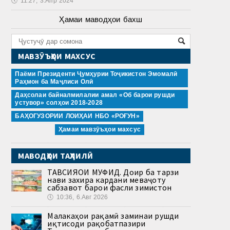
🕔
11:27, 3.Апр 2024
Ҳамаи маводҳои бахш
МАВЗӮЪҲОИ МАХСУС
Паёми Президенти Ҷумҳурии Тоҷикистон Эмомалӣ
Раҳмон ба Маҷлиси Олӣ
Даҳсолаи байналмилалии амал «Об барои рушди
устувор» солҳои 2018-2028
БАҲОГУЗОРИИ ЛОИҲАИ НБО «РОҒУН»
Ҳамаи мавзӯъҳои махсус
МАВОДҲОИ ТАҲЛИЛӢ
ТАВСИЯҲОИ МУФИД. Доир ба тарзи
нави захира кардани меваҷоту
сабзавот барои фасли зимистон
🕔
10:36, 6.Авг 2026
Малакаҳои рақамӣ заминаи рушди
иқтисоди рақобатпазири