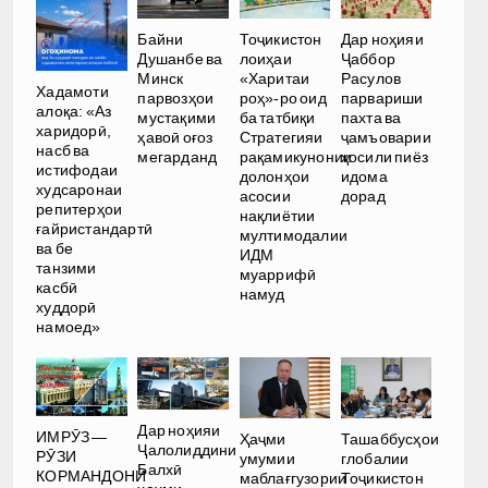
Байни
Тоҷикистон
Дар ноҳияи
Душанбе ва
лоиҳаи
Ҷаббор
Минск
«Харитаи
Расулов
Хадамоти
парвозҳои
роҳ»-ро оид
парвариши
алоқа: «Аз
мустақими
ба татбиқи
пахта ва
харидорӣ,
ҳавоӣ оғоз
Стратегияи
ҷамъоварии
насб ва
мегарданд
рақамикунонии
ҳосили пиёз
истифодаи
долонҳои
идома
худсаронаи
асосии
дорад
репитерҳои
нақлиётии
ғайристандартӣ
мултимодалии
ва бе
ИДМ
танзими
муаррифӣ
касбӣ
намуд
худдорӣ
намоед»
Дар ноҳияи
ИМРӮЗ —
Ҳаҷми
Ташаббусҳои
Ҷалолиддини
РӮЗИ
умумии
глобалии
Балхӣ
КОРМАНДОНИ
маблағгузории
Тоҷикистон