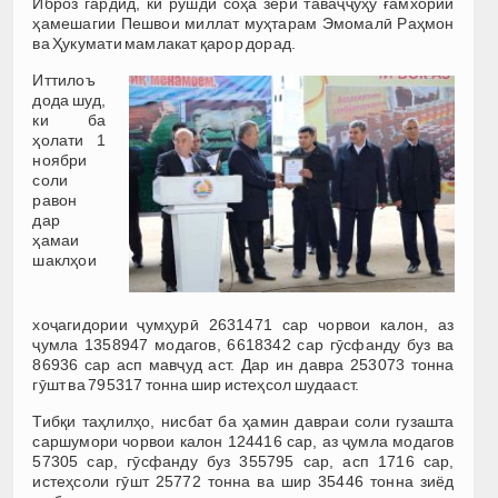
Иброз гардид, ки рушди соҳа зери таваҷҷуҳу ғамхории
ҳамешагии Пешвои миллат муҳтарам Эмомалӣ Раҳмон
ва Ҳукумати мамлакат қарор дорад.
Иттилоъ
дода шуд,
ки ба
ҳолати 1
ноябри
соли
равон
дар
ҳамаи
шаклҳои
хоҷагидории ҷумҳурӣ 2631471 сар чорвои калон, аз
ҷумла 1358947 модагов, 6618342 сар гӯсфанду буз ва
86936 сар асп мавҷуд аст. Дар ин давра 253073 тонна
гӯшт ва 795317 тонна шир истеҳсол шудааст.
Тибқи таҳлилҳо, нисбат ба ҳамин давраи соли гузашта
саршумори чорвои калон 124416 сар, аз ҷумла модагов
57305 сар, гӯсфанду буз 355795 сар, асп 1716 сар,
истеҳсоли гӯшт 25772 тонна ва шир 35446 тонна зиёд