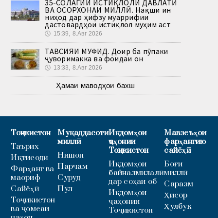
35-СОЛАГИИ ИСТИҚЛОЛИ ДАВЛАТӢ
ВА ОСОРХОНАИ МИЛЛӢ. Нақши ин
ниҳод дар ҳифзу муаррифии
дастовардҳои истиқлол муҳим аст
🕔
15:39, 8.Авг 2026
ТАВСИЯИ МУФИД. Доир ба пӯпаки
ҷуворимакка ва фоидаи он
🕔
13:33, 8.Авг 2026
Ҳамаи маводҳои бахш
Тоҷикистон
Муқаддасоти
Иқдомҳои
Мавзеъҳои
миллӣ
ҷаҳонии
фарҳангию
Таърих
Тоҷикистон
сайёҳӣ
Нишон
Иқтисодӣ
Иқдомҳои
Боғи
Парчам
Фарҳанг ва
байналмилалӣ
миллӣ
маориф
Суруд
дар соҳаи об
Саразм
Сайёҳӣ
Пул
Иқдомҳои
Ҳисор
Тоҷикистон
ҷаҳонии
Ҳулбук
ва ҷомеаи
Тоҷикистон
ҷаҳон