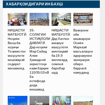
ХАБАРҲОИ ДИГАРИ ИН БАХШ
35-
НИШАСТИ
НИШАСТИ
Вазирони
СОЛАГИИ
МАТБУОТӢ.
МАТБУОТӢ.
оби
ИСТИҚЛОЛИ
Ноҳияи
Дар Хатлон
кишварҳои
ДАВЛАТӢ.
Вахш ба
маҷмуи
Осиёи
Дар ноҳияи
хориҷи
маҳсулоти
Марказӣ
Мир Сайид
Тоҷикистон
минтақавӣ
масъалаҳои
Алии
маҳсулоти
ба 19,9
идоракунии
Ҳамадонӣ
кишоварзӣ
миллиард
захираҳои
зеристгоҳи
содирот
сомонӣ
обиро
нави барқии
менамояд
баробар
баррасӣ
110/35/10 кВ
шуд
намуданд
ба
истифода
дода
мешавад