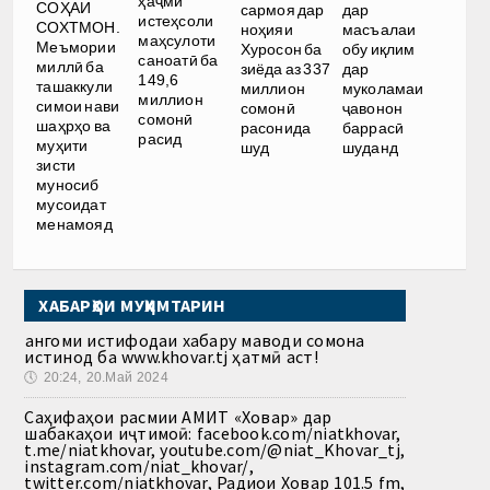
ҳаҷми
СОҲАИ
сармоя дар
дар
истеҳсоли
СОХТМОН.
ноҳияи
масъалаи
маҳсулоти
Меъмории
Хуросон ба
обу иқлим
саноатӣ ба
миллӣ ба
зиёда аз 337
дар
149,6
ташаккули
миллион
муколамаи
миллион
симои нави
сомонӣ
ҷавонон
сомонӣ
шаҳрҳо ва
расонида
баррасӣ
расид
муҳити
шуд
шуданд
зисти
муносиб
мусоидат
менамояд
ХАБАРҲОИ МУҲИМТАРИН
Ҳангоми истифодаи хабару маводи сомона
истинод ба www.khovar.tj ҳатмӣ аст!
🕔
20:24, 20.Май 2024
Саҳифаҳои расмии АМИТ «Ховар» дар
шабакаҳои иҷтимоӣ: facebook.com/niatkhovar,
t.me/niatkhovar, youtube.com/@niat_Khovar_tj,
instagram.com/niat_khovar/,
twitter.com/niatkhovar, Радиои Ховар 101.5 fm,