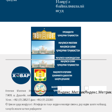
Наврӯз
байналмилалӣ
шуд
Агентии Миллии Иттилоотии Тоҷикистон
734018. ш. Душанбе, хиёбони Саъдии Шерозӣ,
16 тел.: +992 (37) 2385217, факс: +992 (37) 2232383
© Ҳамаи ҳуқуқ маҳфуз аст. Истифода ва паҳн кардани маводи сомона, дар кадом шакле набошад,
танҳо бо иҷозати хаттии роҳбарияти