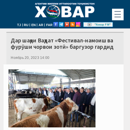
☰
|
|
|
|
"Ховар FM"
TJ
RU
EN
AR
FAR
Дар шаҳри Ваҳдат «Фестивал-намоиш ва
фурӯши чорвои зотӣ» баргузор гардид
Ноябрь 20, 2023 14:00