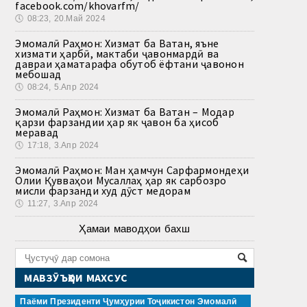
facebook.com/khovarfm/
🕔
08:23, 20.Май 2024
Эмомалӣ Раҳмон: Хизмат ба Ватан, яъне
хизмати ҳарбӣ, мактаби ҷавонмардӣ ва
давраи ҳаматарафа обутоб ёфтани ҷавонон
мебошад
🕔
08:24, 5.Апр 2024
Эмомалӣ Раҳмон: Хизмат ба Ватан – Модар
қарзи фарзандии ҳар як ҷавон ба ҳисоб
меравад
🕔
17:18, 3.Апр 2024
Эмомалӣ Раҳмон: Ман ҳамчун Сарфармондеҳи
Олии Қувваҳои Мусаллаҳ ҳар як сарбозро
мисли фарзанди худ дӯст медорам
🕔
11:27, 3.Апр 2024
Ҳамаи маводҳои бахш
МАВЗӮЪҲОИ МАХСУС
Паёми Президенти Ҷумҳурии Тоҷикистон Эмомалӣ