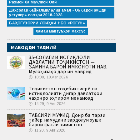
Раҳмон ба Маҷлиси Олӣ
Даҳсолаи байналмилалии амал «Об барои рушди
устувор» солҳои 2018-2028
БАҲОГУЗОРИИ ЛОИҲАИ НБО «РОҒУН»
Ҳамаи мавзӯъҳои махсус
МАВОДҲОИ ТАҲЛИЛӢ
35-СОЛАГИИ ИСТИҚЛОЛИ
ДАВЛАТИИ ТОҶИКИСТОН —
ЗАМИНА БАРОИ ИМКОНОТИ НАВ.
Мулоҳизаҳо дар ин маврид
🕔
10:00, 10.Авг 2026
Тоҷикистон соҳибихтиёрӣ ва
истиқлолияти дигар давлатҳои
ҷаҳонро эҳтиром менамояд
🕔
14:29, 9.Авг 2026
ТАВСИЯИ МУФИД. Доир ба тарзи
тайёр намудани зардолуи хушк
барои фасли зимистон
🕔
11:20, 9.Авг 2026