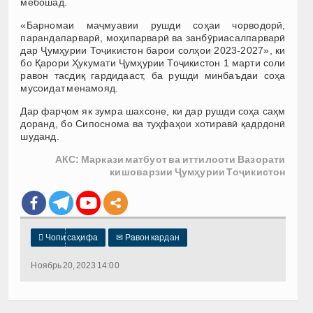
мебошад.
«Барномаи маҷмуавии рушди соҳаи чорводорӣ,
парандапарварӣ, моҳипарварӣ ва занбӯриасалпарварӣ
дар Ҷумҳурии Тоҷикистон барои солҳои 2023-2027», ки
бо Қарори Ҳукумати Ҷумҳурии Тоҷикистон 1 марти соли
равон тасдиқ гардидааст, ба рушди минбаъдаи соҳа
мусоидат менамояд.
Дар фарҷом як зумра шахсоне, ки дар рушди соҳа саҳм
доранд, бо Сипоснома ва туҳфаҳои хотиравӣ қадрдонӣ
шуданд.
АКС: Маркази матбуот ва иттилооти Вазорати
кишоварзии Ҷумҳурии Тоҷикистон

Чопи саҳифа
✉
Равон кардан
Ноябрь 20, 2023 14:00