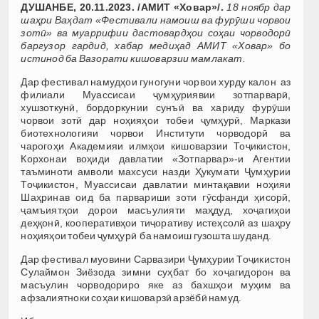
ДУШАНБЕ, 20.11.2023. /АМИТ «Ховар»/.
18 ноябр дар
шаҳри Ваҳдат «Фестивали намоиш ва фурӯши чорвои
зотӣ» ва муаррифии дастовардҳои соҳаи чорводорӣ
баргузор гардид, хабар медиҳад АМИТ «Ховар» бо
истинод ба Вазорати кишоварзии мамлакат.
Дар фестивал намудҳои гуногуни чорвои хурду калон аз
филиали Муассисаи ҷумҳуриявии зотпарварӣ,
хушзоткунӣ, бордоркунии сунъӣ ва хариду фурӯши
чорвои зотӣ дар ноҳияҳои тобеи ҷумҳурӣ, Маркази
биотехнологияи чорвои Институти чорводорӣ ва
чарогоҳи Академияи илмҳои кишоварзии Тоҷикистон,
Корхонаи воҳиди давлатии «Зотпарвар»-и Агентии
таъминоти амволи махсуси назди Ҳукумати Ҷумҳурии
Тоҷикистон, Муассисаи давлатии минтақавии ноҳияи
Шаҳринав оид ба парвариши зоти гӯсфанди ҳисорӣ,
ҷамъиятҳои дорои масъулияти маҳдуд, хоҷагиҳои
деҳқонӣ, кооперативҳои тиҷоративу истеҳсолӣ аз шаҳру
ноҳияҳои тобеи ҷумҳурӣ ба намоиш гузошта шуданд.
Дар фестивал муовини Сарвазири Ҷумҳурии Тоҷикистон
Сулаймон Зиёзода зимни суҳбат бо хоҷагидорон ва
масъулин чорводориро яке аз бахшҳои муҳим ва
афзалиятноки соҳаи кишоварзӣ арзёбӣ намуд.