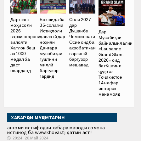
Дар шаш
Бахшида ба
Соли 2027
моҳи соли
35-солагии
дар
2026
Истиқлоли
Душанбе
Дар
варзишгарони
давлатӣ дар
Чемпионати
Мусобиқаи
вилояти
ноҳияи
Осиё оид ба
байналмилалии
Хатлон беш
Данғара
акробатикаи
«Lausanne
аз 1000
мусобиқаи
варзишӣ
Grand Slam-
медал ба
гӯштини
баргузор
2026» оид
даст
миллӣ
мешавад
ба гӯштини
оварданд
баргузор
ҷудо аз
гардид
Тоҷикистон
14 нафар
иштирок
менамояд
ХАБАРҲОИ МУҲИМТАРИН
Ҳангоми истифодаи хабару маводи сомона
истинод ба www.khovar.tj ҳатмӣ аст!
🕔
20:24, 20.Май 2024