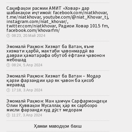
Саҳифаҳои расмии АМИТ «Ховар» дар
шабакаҳои иҷтимоӣ: facebook.com/niatkhovar,
t.me/niatkhovar, youtube.com/@niat_Khovar_tj,
instagram.com/niat_khovar/,
twitter.com/niatkhovar, Радиои Ховар 101.5 fm,
facebook.com/khovarfm/
🕔
08:23, 20.Май 2024
Эмомалӣ Раҳмон: Хизмат ба Ватан, яъне
хизмати ҳарбӣ, мактаби ҷавонмардӣ ва
давраи ҳаматарафа обутоб ёфтани ҷавонон
мебошад
🕔
08:24, 5.Апр 2024
Эмомалӣ Раҳмон: Хизмат ба Ватан – Модар
қарзи фарзандии ҳар як ҷавон ба ҳисоб
меравад
🕔
17:18, 3.Апр 2024
Эмомалӣ Раҳмон: Ман ҳамчун Сарфармондеҳи
Олии Қувваҳои Мусаллаҳ ҳар як сарбозро
мисли фарзанди худ дӯст медорам
🕔
11:27, 3.Апр 2024
Ҳамаи маводҳои бахш