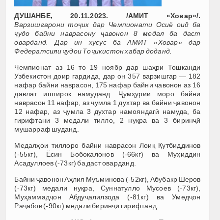
ДУШАНБЕ, 20.11.2023. /АМИТ
«
Ховар
»/.
Варзишгарони тоҷик дар Чемпионати Осиё оид ба
ҷудо байни наврасону ҷавонон 8 медал ба даст
оварданд. Дар ин хусус ба АМИТ
«
Ховар
» дар
Федератсияи ҷудои Тоҷикистон хабар доданд.
Чемпионат аз 16 то 19 ноябр дар шаҳри Тошканди
Узбекистон доир гардида, дар он 357 варзишгар — 182
нафар байни наврасон, 175 нафар байни ҷавонон аз 16
давлат иштирок намуданд. Ҷумҳурии моро байни
наврасон 11 нафар, аз ҷумла 1 духтар ва байни ҷавонон
12 нафар, аз ҷумла 3 духтар намояндагӣ намуда, ба
гирифтани 3 медали тилло, 2 нуқра ва 3 биринҷӣ
мушарраф шуданд.
Медалҳои тиллоро байни наврасон Лоиқ Қутбиддинов
(-55кг), Ёсин Бобокалонов (-66кг) ва Муҳиддин
Асадуллоев (-73кг) ба даст оварданд.
Байни ҷавонон Аҳлия Муъминова (-52кг), Абубакр Шеров
(-73кг) медали нуқра, Суннатулло Мусоев (-73кг),
Муҳаммадҷон Абдуҷалилзода (-81кг) ва Умедҷон
Раҷабов (-90кг) медали биринҷӣ гирифтанд.