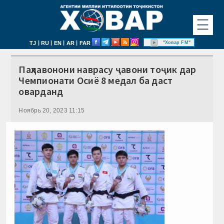
☰
|
|
|
|
"Ховар FM"
TJ
RU
EN
AR
FAR
Паҳлавонони наврасу ҷавони тоҷик дар
Чемпионати Осиё 8 медал ба даст
оварданд
Ноябрь 20, 2023 11:15