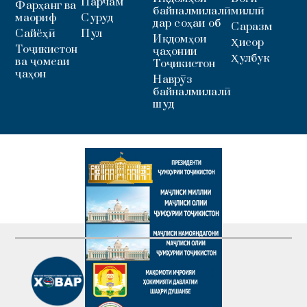
Парчам
Фарҳанг ва
байналмилалӣ
миллӣ
маориф
Суруд
дар соҳаи об
Саразм
Сайёҳӣ
Пул
Иқдомҳои
Ҳисор
Тоҷикистон
ҷаҳонии
Ҳулбук
ва ҷомеаи
Тоҷикистон
ҷаҳон
Наврӯз
байналмилалӣ
шуд