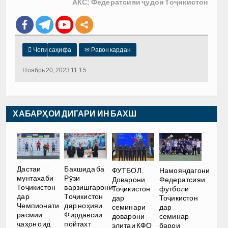
АКС: Федератсияи ҷудои Тоҷикистон

Чопи саҳифа
✉
Равон кардан
Ноябрь 20, 2023 11:15
ХАБАРҲОИ ДИГАРИ ИН БАХШ
Дастаи
Бахшида ба
ФУТБОЛ.
Намояндагони
мунтахаби
Рӯзи
Доварони
Федератсияи
Тоҷикистон
варзишгарони
Тоҷикистон
футболи
дар
Тоҷикистон
дар
Тоҷикистон
Чемпионати
дар ноҳияи
семинари
дар
расмии
Фирдавсии
доварони
семинар
ҷаҳон оид
пойтахт
элитаи КФО
барои