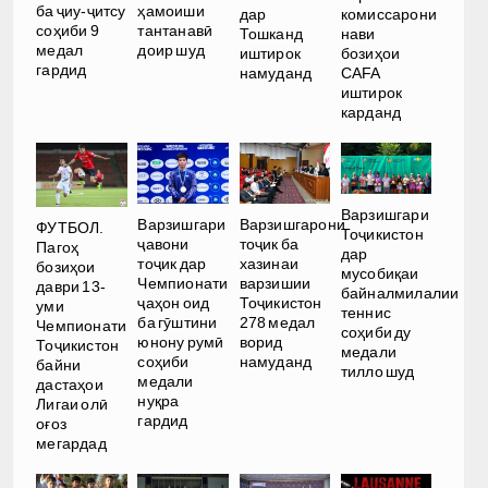
ба ҷиу-ҷитсу
ҳамоиши
дар
комиссарони
соҳиби 9
тантанавӣ
Тошканд
нави
медал
доир шуд
иштирок
бозиҳои
гардид
намуданд
CAFA
иштирок
карданд
Варзишгари
Варзишгари
Варзишгарони
ФУТБОЛ.
Тоҷикистон
ҷавони
тоҷик ба
Пагоҳ
дар
тоҷик дар
хазинаи
бозиҳои
мусобиқаи
Чемпионати
варзишии
даври 13-
байналмилалии
ҷаҳон оид
Тоҷикистон
уми
теннис
ба гӯштини
278 медал
Чемпионати
соҳиби ду
юнону румӣ
ворид
Тоҷикистон
медали
соҳиби
намуданд
байни
тилло шуд
медали
дастаҳои
нуқра
Лигаи олӣ
гардид
оғоз
мегардад