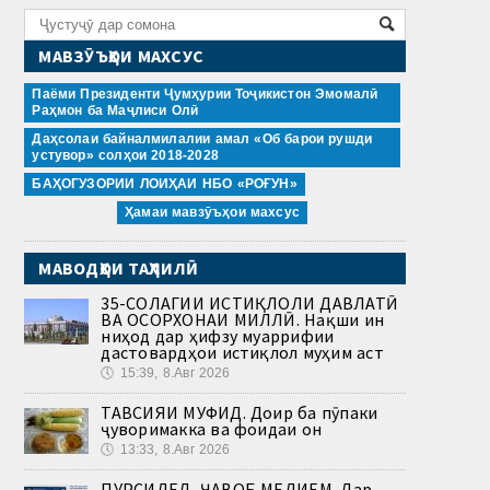
МАВЗӮЪҲОИ МАХСУС
Паёми Президенти Ҷумҳурии Тоҷикистон Эмомалӣ
Раҳмон ба Маҷлиси Олӣ
Даҳсолаи байналмилалии амал «Об барои рушди
устувор» солҳои 2018-2028
БАҲОГУЗОРИИ ЛОИҲАИ НБО «РОҒУН»
Ҳамаи мавзӯъҳои махсус
МАВОДҲОИ ТАҲЛИЛӢ
35-СОЛАГИИ ИСТИҚЛОЛИ ДАВЛАТӢ
ВА ОСОРХОНАИ МИЛЛӢ. Нақши ин
ниҳод дар ҳифзу муаррифии
дастовардҳои истиқлол муҳим аст
🕔
15:39, 8.Авг 2026
ТАВСИЯИ МУФИД. Доир ба пӯпаки
ҷуворимакка ва фоидаи он
🕔
13:33, 8.Авг 2026
ПУРСИДЕД, ҶАВОБ МЕДИҲЕМ. Дар