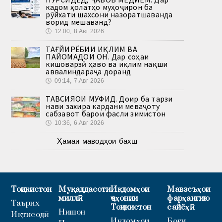
кадом ҳолатҳо муҳоҷирон ба
рӯйхати шахсони назоратшаванда
ворид мешаванд?
🕔
12:00, 8.Авг 2026
ТАҒЙИРЁБИИ ИҚЛИМ ВА
ПАЙОМАДҲОИ ОН. Дар соҳаи
кишоварзӣ ҳаво ва иқлим нақши
аввалиндараҷа доранд
🕔
09:14, 7.Авг 2026
ТАВСИЯҲОИ МУФИД. Доир ба тарзи
нави захира кардани меваҷоту
сабзавот барои фасли зимистон
🕔
10:36, 6.Авг 2026
Ҳамаи маводҳои бахш
Тоҷикистон
Муқаддасоти
Иқдомҳои
Мавзеъҳои
миллӣ
ҷаҳонии
фарҳангию
Таърих
Тоҷикистон
сайёҳӣ
Нишон
Иқтисодӣ
Иқдомҳои
Боғи