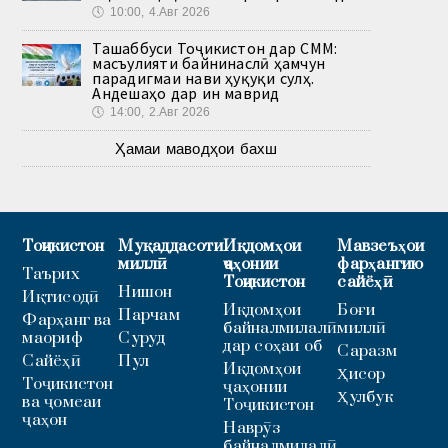
🕔
10:00, 4.Авг 2026
Ташаббуси Тоҷикистон дар СММ:
масъулияти байнинаслӣ ҳамчун
парадигмаи нави ҳуқуқи сулҳ.
Андешаҳо дар ин маврид
🕔
14:00, 2.Авг 2026
Ҳамаи маводҳои бахш
Тоҷикистон
Муқаддасоти
Иқдомҳои
Мавзеъҳои
миллӣ
ҷаҳонии
фарҳангию
Таърих
Тоҷикистон
сайёҳӣ
Нишон
Иқтисодӣ
Иқдомҳои
Боғи
Парчам
Фарҳанг ва
байналмилалӣ
миллӣ
маориф
Суруд
дар соҳаи об
Саразм
Сайёҳӣ
Пул
Иқдомҳои
Ҳисор
Тоҷикистон
ҷаҳонии
Ҳулбук
ва ҷомеаи
Тоҷикистон
ҷаҳон
Наврӯз
байналмилалӣ