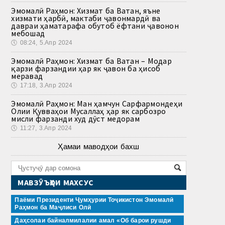
Эмомалӣ Раҳмон: Хизмат ба Ватан, яъне
хизмати ҳарбӣ, мактаби ҷавонмардӣ ва
давраи ҳаматарафа обутоб ёфтани ҷавонон
мебошад
🕔
08:24, 5.Апр 2024
Эмомалӣ Раҳмон: Хизмат ба Ватан – Модар
қарзи фарзандии ҳар як ҷавон ба ҳисоб
меравад
🕔
17:18, 3.Апр 2024
Эмомалӣ Раҳмон: Ман ҳамчун Сарфармондеҳи
Олии Қувваҳои Мусаллаҳ ҳар як сарбозро
мисли фарзанди худ дӯст медорам
🕔
11:27, 3.Апр 2024
Ҳамаи маводҳои бахш
МАВЗӮЪҲОИ МАХСУС
Паёми Президенти Ҷумҳурии Тоҷикистон Эмомалӣ
Раҳмон ба Маҷлиси Олӣ
Даҳсолаи байналмилалии амал «Об барои рушди