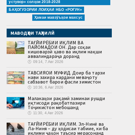
устувор» солҳои 2018-2028
БАҲОГУЗОРИИ ЛОИҲАИ НБО «РОҒУН»
Ҳамаи мавзӯъҳои махсус
МАВОДҲОИ ТАҲЛИЛӢ
ТАҒЙИРЁБИИ ИҚЛИМ ВА
ПАЙОМАДҲОИ ОН. Дар соҳаи
кишоварзӣ ҳаво ва иқлим нақши
аввалиндараҷа доранд
🕔
09:14, 7.Авг 2026
ТАВСИЯҲОИ МУФИД. Доир ба тарзи
нави захира кардани меваҷоту
сабзавот барои фасли зимистон
🕔
10:36, 6.Авг 2026
Малакаҳои рақамӣ заминаи рушди
иқтисоди рақобатпазири
Тоҷикистон мебошанд
🕔
11:30, 4.Авг 2026
ТАҒЙИРЁБИИ ИҚЛИМ. Эл-Нинё ва
Ла-Ниня – ду ҳодисаи табиие, ки ба
иқлими ҷаҳон таъсир мерасонанд