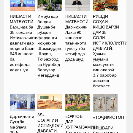
РУШДИ
НИШАСТИ
Имрӯз дар
НИШАСТИ
СОҲАИ
МАТБУОТӢ.
боғҳои
МАТБУОТӢ.
КИШОВАРЗӢ
Бахшида ба
Душанбе
Дар ноҳияи
ДАР 35
35-солагии
рӯзҳои
Лахш 90
СОЛИ
Истиқлолияти
фарҳанги
иншооти
ИСТИҚЛОЛИЯТИ
давлатӣ дар
ноҳияҳои
таъйиноти
ДАВЛАТӢ.
ноҳияи Ёвон
Шамсиддин
гуногун ба
Ҳаҷми
649 иншоот
Шоҳин,
истифода
умумии
ба
Тоҷикобод
дода шуд
маҳсулоти
истифода
ва Нуробод
кишоварзӣ
дода шуд
баргузор
3,7 баробар
мегарданд
афзоиш
ёфтааст
35-
Дар вилояти
«ОФТОБ
«ТОҶИКИСТОН
СОЛАГИИ
Суғд ба
ДАР
—
ИСТИҚЛОЛИ
маблағи
ХУРРАМЗАМИН».
КИШВАРИ
ДАВЛАТӢ.
20,5
Таҳти чунин