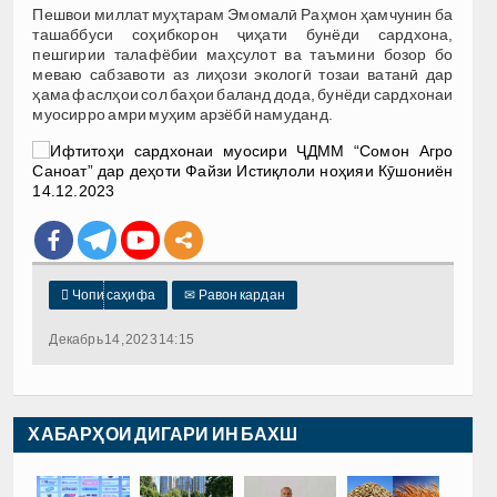
Пешвои миллат муҳтарам Эмомалӣ Раҳмон ҳамчунин ба
ташаббуси соҳибкорон ҷиҳати бунёди сардхона,
пешгирии талафёбии маҳсулот ва таъмини бозор бо
меваю сабзавоти аз лиҳози экологӣ тозаи ватанӣ дар
ҳама фаслҳои сол баҳои баланд дода, бунёди сардхонаи
муосирро амри муҳим арзёбӣ намуданд.

Чопи саҳифа
✉
Равон кардан
Декабрь 14, 2023 14:15
ХАБАРҲОИ ДИГАРИ ИН БАХШ