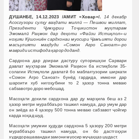
ДУШАНБЕ, 14.12.2023 /АМИТ «Ховар»/.
14 декабр
Асосгузори сулҳу ваҳдати миллӣ — Пешвои миллат,
Президенти Ҷумҳурии Тоҷикистон муҳтарам
Эмомалӣ Раҳмон дар деҳоти «Файзи Истиқлол»-и
ноҳияи Кӯшониён сардхонаи муосири Ҷамъияти дорои
масъулияти маҳдуди «Сомон Агро Саноат»-ро
мавриди истифода қарор доданд.
Сардхона дар доираи дастуру супоришҳои Сарвари
давлат муҳтарам Эмомалӣ Раҳмон ба истиқболи 35-
солагии Истиқлоли давлатӣ бо маблағгузории ширкати
«Сомон Агро Саноат» бунёд гардида, имкони дар
шароити хуб нигоҳубини то 2 ҳазор тонна меваю
сабзавотро доро мебошад.
Масоҳати дохили сардхона дар ду марҳила беш аз 2
ҳазор метри мураббаъро ташкил намуда, дар умум дар
он зиёда аз 4 ҳазору 500 тонна меваю сабзавот ҷойгир
карда хоҳад шуд.
Масоҳати умумии ҳудуди сардхона 5 ҳазору 200 метри
мураббаъро ташкил намуда, он бо дастгоҳҳои
худидорашавандаи замони муосир муҷаҳҳаз шудаст.