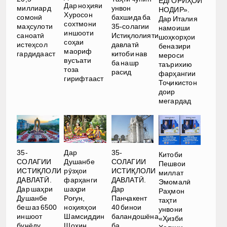
ЁДГОРИҲОИ
Дар ноҳияи
миллиард
унвон
НОДИР».
Хуросон
сомонӣ
бахшида ба
Дар Италия
сохтмони
маҳсулоти
35-солагии
намоиши
иншооти
саноатӣ
Истиқлолияти
шоҳкорҳои
соҳаи
истеҳсол
давлатӣ
беназири
маориф
гардидааст
китоби нав
мероси
вусъати
ба нашр
таърихию
тоза
расид
фарҳангии
гирифтааст
Тоҷикистон
доир
мегардад
35-
Дар
35-
Китоби
СОЛАГИИ
Душанбе
СОЛАГИИ
Пешвои
ИСТИҚЛОЛИ
рӯзҳои
ИСТИҚЛОЛИ
миллат
ДАВЛАТӢ.
фарҳанги
ДАВЛАТӢ.
Эмомалӣ
Дар шаҳри
шаҳри
Дар
Раҳмон
Душанбе
Роғун,
Панҷакент
таҳти
беш аз 6500
ноҳияҳои
40 бинои
унвони
иншоот
Шамсиддин
баландошёна
«Ҳизби
бунёду
Шоҳин,
ба