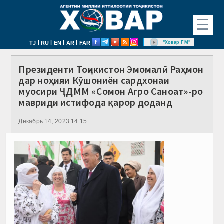
☰
|
|
|
|
"Ховар FM"
TJ
RU
EN
AR
FAR
Президенти Тоҷикистон Эмомалӣ Раҳмон
дар ноҳияи Кӯшониён сардхонаи
муосири ҶДММ «Сомон Агро Саноат»-ро
мавриди истифода қарор доданд
Декабрь 14, 2023 14:15