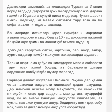
Дастгоҳҳои замонавӣ, аз кишварҳои Туркия ва Италия
ворид гардида, ҳарорати дохили сардхонаро аз 5 дараҷа
гармӣ то 10 дараҷа хунукӣ нигоҳ медорад. Чунин шароит
имкон медиҳад, ки меваю сабзавот тару тоза ва бо
сифати аъло нигоҳ дошта шавад.
Бо мавриди истифода қарор гирифтани марҳилаи
аввали иншооти мазкур беш аз 10 нафар сокини маҳаллӣ
бо ҷойи кори доимӣ ва маоши хуб таъмин шуданд.
Ҳоло дар сардхона сабзӣ, картошка, себ, анор, ангур,
хурмо ва дигар номгӯи маҳсулот захира карда шудааст.
Тариқи шартнома қабул ва нигоҳдории меваю сабзавоти
тару тозаи аҳолӣ бошад, аз бартарияти дигари
сардхонаи навбунёд ба шумор меравад.
Сарвари давлат муҳтарам Эмомалӣ Раҳмон дар ҳамин
ҷо аз намоиши маҳсулоти кишоварзӣ дидан намуданд.
Дар намоиш асосан молу маҳсулоте, ки имконияти
нигоҳубини онҳо дар сардхона мавҷуд аст, муаррифӣ
шуд, ки аз анвои гуногуни маҳсулоти кишоварзӣ, аз
ҷумла, навъҳои гуногуни ангур, бодирингу помидор, себу
нок, лиму ва дигар номгӯи маҳсулот иборат буд.