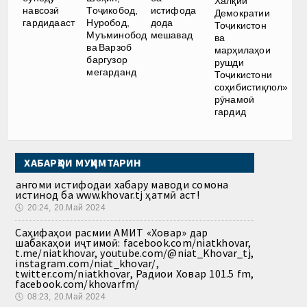
Халқии
навсозӣ
Тоҷикобод,
истифода
Демократии
гардидааст
Нуробод,
дода
Тоҷикистон
Муъминобод
мешавад
ва
ва Варзоб
марҳилаҳои
баргузор
рушди
мегарданд
Тоҷикистони
соҳибистиқлол»
рӯнамоӣ
гардид
ХАБАРҲОИ МУҲИМТАРИН
Ҳангоми истифодаи хабару маводи сомона
истинод ба www.khovar.tj ҳатмӣ аст!
🕔
20:24, 20.Май 2024
Саҳифаҳои расмии АМИТ «Ховар» дар
шабакаҳои иҷтимоӣ: facebook.com/niatkhovar,
t.me/niatkhovar, youtube.com/@niat_Khovar_tj,
instagram.com/niat_khovar/,
twitter.com/niatkhovar, Радиои Ховар 101.5 fm,
facebook.com/khovarfm/
🕔
08:23, 20.Май 2024