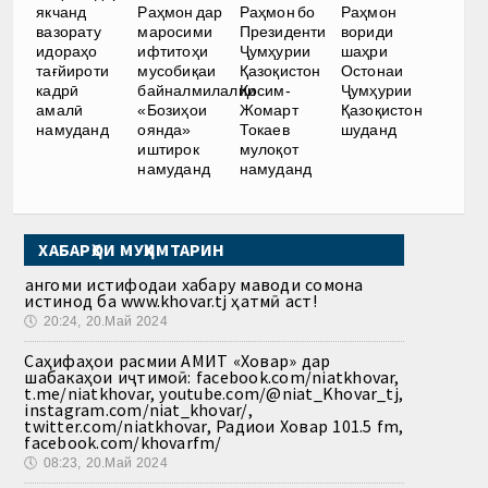
якчанд
Раҳмон дар
Раҳмон бо
Раҳмон
вазорату
маросими
Президенти
вориди
идораҳо
ифтитоҳи
Ҷумҳурии
шаҳри
тағйироти
мусобиқаи
Қазоқистон
Остонаи
кадрӣ
байналмилалии
Қосим-
Ҷумҳурии
амалӣ
«Бозиҳои
Жомарт
Қазоқистон
намуданд
оянда»
Токаев
шуданд
иштирок
мулоқот
намуданд
намуданд
ХАБАРҲОИ МУҲИМТАРИН
Ҳангоми истифодаи хабару маводи сомона
истинод ба www.khovar.tj ҳатмӣ аст!
🕔
20:24, 20.Май 2024
Саҳифаҳои расмии АМИТ «Ховар» дар
шабакаҳои иҷтимоӣ: facebook.com/niatkhovar,
t.me/niatkhovar, youtube.com/@niat_Khovar_tj,
instagram.com/niat_khovar/,
twitter.com/niatkhovar, Радиои Ховар 101.5 fm,
facebook.com/khovarfm/
🕔
08:23, 20.Май 2024