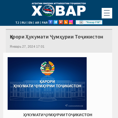
☰
|
|
|
|
"Ховар FM"
TJ
RU
EN
AR
FAR
Қарори Ҳукумати Ҷумҳурии Тоҷикистон
Январь 27, 2024 17:01
ҲУКУМАТИ ҶУМҲУРИИ ТОҶИКИСТОН