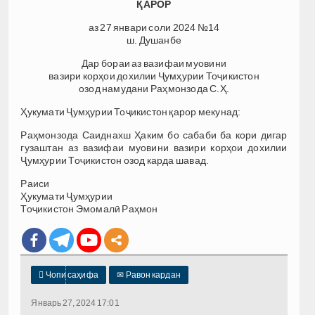
ҚАРОР
аз 27 январи соли 2024 №14
ш. Душанбе
Дар бораи аз вазифаи муовини
вазири корҳои дохилии Ҷумҳурии Тоҷикистон
озод намудани Раҳмонзода С.Ҳ.
Ҳукумати Ҷумҳурии Тоҷикистон қарор мекунад:
Раҳмонзода Саиднахш Ҳаким бо сабаби ба кори дигар
гузаштан аз вазифаи муовини вазири корҳои дохилии
Ҷумҳурии Тоҷикистон озод карда шавад.
Раиси
Ҳукумати Ҷумҳурии
Тоҷикистон Эмомалӣ Раҳмон

Чопи саҳифа
✉
Равон кардан
Январь 27, 2024 17:01