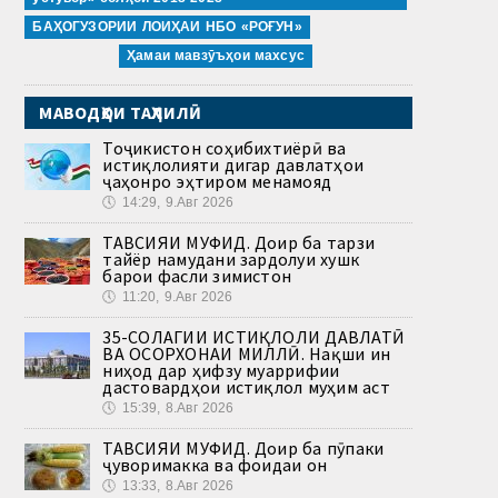
БАҲОГУЗОРИИ ЛОИҲАИ НБО «РОҒУН»
Ҳамаи мавзӯъҳои махсус
МАВОДҲОИ ТАҲЛИЛӢ
Тоҷикистон соҳибихтиёрӣ ва
истиқлолияти дигар давлатҳои
ҷаҳонро эҳтиром менамояд
🕔
14:29, 9.Авг 2026
ТАВСИЯИ МУФИД. Доир ба тарзи
тайёр намудани зардолуи хушк
барои фасли зимистон
🕔
11:20, 9.Авг 2026
35-СОЛАГИИ ИСТИҚЛОЛИ ДАВЛАТӢ
ВА ОСОРХОНАИ МИЛЛӢ. Нақши ин
ниҳод дар ҳифзу муаррифии
дастовардҳои истиқлол муҳим аст
🕔
15:39, 8.Авг 2026
ТАВСИЯИ МУФИД. Доир ба пӯпаки
ҷуворимакка ва фоидаи он
🕔
13:33, 8.Авг 2026