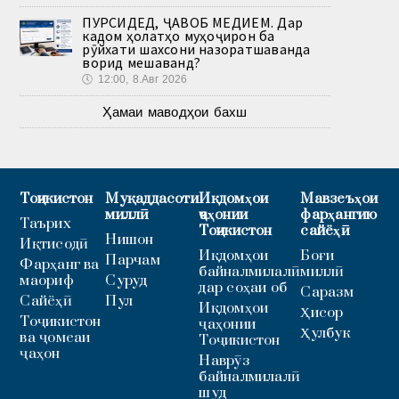
ПУРСИДЕД, ҶАВОБ МЕДИҲЕМ. Дар
кадом ҳолатҳо муҳоҷирон ба
рӯйхати шахсони назоратшаванда
ворид мешаванд?
🕔
12:00, 8.Авг 2026
Ҳамаи маводҳои бахш
Тоҷикистон
Муқаддасоти
Иқдомҳои
Мавзеъҳои
миллӣ
ҷаҳонии
фарҳангию
Таърих
Тоҷикистон
сайёҳӣ
Нишон
Иқтисодӣ
Иқдомҳои
Боғи
Парчам
Фарҳанг ва
байналмилалӣ
миллӣ
маориф
Суруд
дар соҳаи об
Саразм
Сайёҳӣ
Пул
Иқдомҳои
Ҳисор
Тоҷикистон
ҷаҳонии
Ҳулбук
ва ҷомеаи
Тоҷикистон
ҷаҳон
Наврӯз
байналмилалӣ
шуд