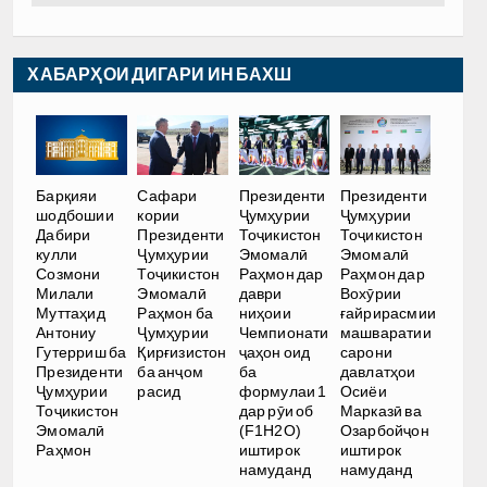
ХАБАРҲОИ ДИГАРИ ИН БАХШ
Барқияи
Сафари
Президенти
Президенти
шодбошии
кории
Ҷумҳурии
Ҷумҳурии
Дабири
Президенти
Тоҷикистон
Тоҷикистон
кулли
Ҷумҳурии
Эмомалӣ
Эмомалӣ
Созмони
Тоҷикистон
Раҳмон дар
Раҳмон дар
Милали
Эмомалӣ
даври
Вохӯрии
Муттаҳид
Раҳмон ба
ниҳоии
ғайрирасмии
Антониу
Ҷумҳурии
Чемпионати
машваратии
Гутерриш ба
Қирғизистон
ҷаҳон оид
сарони
Президенти
ба анҷом
ба
давлатҳои
Ҷумҳурии
расид
формулаи 1
Осиёи
Тоҷикистон
дар рӯи об
Марказӣ ва
Эмомалӣ
(F1H2O)
Озарбойҷон
Раҳмон
иштирок
иштирок
намуданд
намуданд