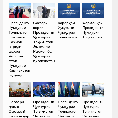
Президенти
Сафари
Қарорҳои
Фармонҳои
Ҷумҳурии
кории
Ҳукумати
Президенти
Тоҷикистон
Президенти
Ҷумҳурии
Ҷумҳурии
Эмомалӣ
Ҷумҳурии
Тоҷикистон
Тоҷикистон
Раҳмон
Тоҷикистон
вориди
Эмомалӣ
шаҳри
Раҳмон ба
Чолпон-
Ҷумҳурии
Атаи
Қирғизистон
Ҷумҳурии
Қирғизистон
шуданд
Сарвари
Президенти
Президенти
Президенти
давлат
Ҷумҳурии
Ҷумҳурии
Ҷумҳурии
Эмомалӣ
Тоҷикистон
Тоҷикистон
Тоҷикистон
Раҳмон дар
Эмомалӣ
Эмомалӣ
Эмомалӣ