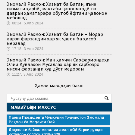
Эмомалӣ Раҳмон: Хизмат ба Ватан, яъне
хизмати ҳарбӣ, мактаби ҷавонмардӣ ва
давраи ҳаматарафа обутоб ёфтани ҷавонон
мебошад
🕔
08:24, 5.Апр 2024
Эмомалӣ Раҳмон: Хизмат ба Ватан – Модар
қарзи фарзандии ҳар як ҷавон ба ҳисоб
меравад
🕔
17:18, 3.Апр 2024
Эмомалӣ Раҳмон: Ман ҳамчун Сарфармондеҳи
Олии Қувваҳои Мусаллаҳ ҳар як сарбозро
мисли фарзанди худ дӯст медорам
🕔
11:27, 3.Апр 2024
Ҳамаи маводҳои бахш
МАВЗӮЪҲОИ МАХСУС
Паёми Президенти Ҷумҳурии Тоҷикистон Эмомалӣ
Раҳмон ба Маҷлиси Олӣ
Даҳсолаи байналмилалии амал «Об барои рушди
устувор» солҳои 2018-2028