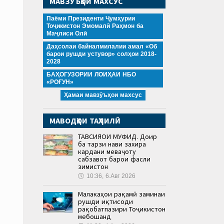
МАВЗӮЪҲОИ МАХСУС
Паёми Президенти Ҷумҳурии
Тоҷикистон Эмомалӣ Раҳмон ба
Маҷлиси Олӣ
Даҳсолаи байналмилалии амал «Об
барои рушди устувор» солҳои 2018-
2028
БАҲОГУЗОРИИ ЛОИҲАИ НБО
«РОҒУН»
Ҳамаи мавзӯъҳои махсус
МАВОДҲОИ ТАҲЛИЛӢ
ТАВСИЯҲОИ МУФИД. Доир
ба тарзи нави захира
кардани меваҷоту
сабзавот барои фасли
зимистон
🕔
10:36, 6.Авг 2026
Малакаҳои рақамӣ заминаи
рушди иқтисоди
рақобатпазири Тоҷикистон
мебошанд