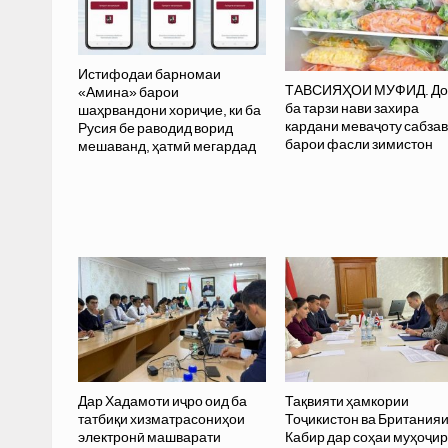
Истифодаи барномаи
ТАВСИЯҲОИ МУФИД. До
«Амина» барои
ба тарзи нави захира
шаҳрвандони хориҷие, ки ба
кардани меваҷоту сабзав
Русия бе раводид ворид
барои фасли зимистон
мешаванд, ҳатмӣ мегардад
Дар Хадамоти иҷро оид ба
Тақвияти ҳамкории
татбиқи хизматрасониҳои
Тоҷикистон ва Британия
электронӣ машварати
Кабир дар соҳаи муҳоҷи