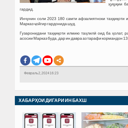
ҳуқуқии б
гардид.
Инчунин соли 2023 180 самти афзалиятноки таҳқиқоти и
Марказ ҷойгир гардонида шуд.
Гузаронидани таҳқиқоти илмию таҳлилӣ оид ба ҳолат, 
асосии Марказ буда, дар ин давра аз тарафи кормандон 1
Февраль 2, 2024 16:23
ХАБАРҲОИ ДИГАРИ ИН БАХШ