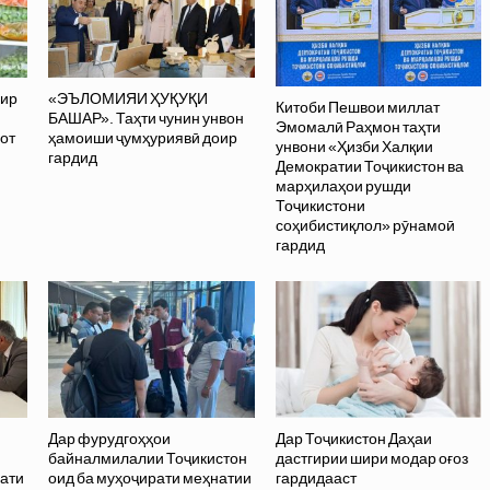
ир
«ЭЪЛОМИЯИ ҲУҚУҚИ
Китоби Пешвои миллат
БАШАР». Таҳти чунин унвон
Эмомалӣ Раҳмон таҳти
от
ҳамоиши ҷумҳуриявӣ доир
унвони «Ҳизби Халқии
гардид
Демократии Тоҷикистон ва
марҳилаҳои рушди
Тоҷикистони
соҳибистиқлол» рӯнамоӣ
гардид
Дар фурудгоҳҳои
Дар Тоҷикистон Даҳаи
и
байналмилалии Тоҷикистон
дастгирии шири модар оғоз
рати
оид ба муҳоҷирати меҳнатии
гардидааст