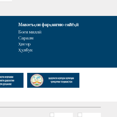
Мавзеъҳои фарҳангию сайёҳӣ
Боғи миллӣ
Саразм
Ҳисор
Ҳулбук