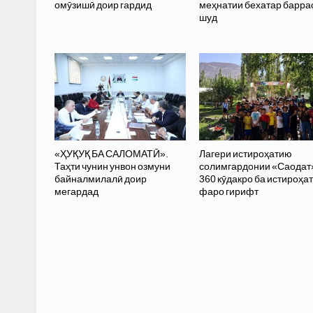
омӯзишӣ доир гардид
меҳнатии бехатар барра
шуд
«ҲУҚУҚ БА САЛОМАТӢ».
Лагери истироҳатию
Таҳти чунин унвон озмуни
солимгардонии «Саодат
байналмилалӣ доир
360 кӯдакро ба истироҳат
мегардад
фаро гирифт