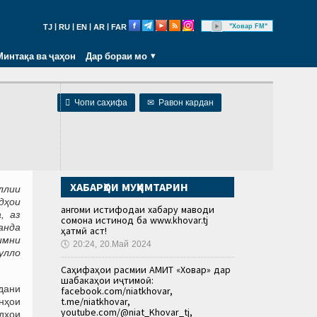
|
|
|
|
"Ховар FM"
TJ
RU
EN
AR
FAR
Минтақа ва ҷаҳон
Дар бораи мо

Чопи саҳифа
✉
Равон кардан
ХАБАРҲОИ МУҲИМТАРИН
ллии
дҳои
Ҳангоми истифодаи хабару маводи
, аз
сомона истинод ба www.khovar.tj
анда
ҳатмӣ аст!
имни
🕔
20:24, 20.Май 2024
улло
Саҳифаҳои расмии АМИТ «Ховар» дар
шабакаҳои иҷтимоӣ:
дани
facebook.com/niatkhovar,
t.me/niatkhovar,
нҳои
youtube.com/@niat_Khovar_tj,
дҳои