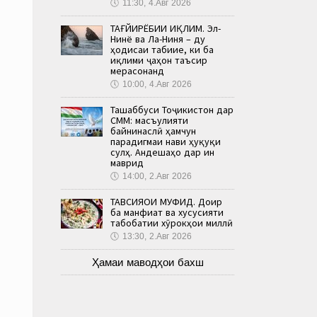
🕔
11:30, 4.Авг 2026
ТАҒЙИРЁБИИ ИҚЛИМ. Эл-
Нинё ва Ла-Ниня – ду
ҳодисаи табиие, ки ба
иқлими ҷаҳон таъсир
мерасонанд
🕔
10:00, 4.Авг 2026
Ташаббуси Тоҷикистон дар
СММ: масъулияти
байнинаслӣ ҳамчун
парадигмаи нави ҳуқуқи
сулҳ. Андешаҳо дар ин
маврид
🕔
14:00, 2.Авг 2026
ТАВСИЯҲОИ МУФИД. Доир
ба манфиат ва хусусияти
табобатии хӯрокҳои миллӣ
🕔
13:30, 2.Авг 2026
Ҳамаи маводҳои бахш