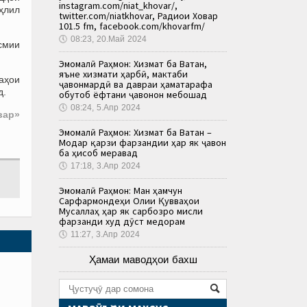
instagram.com/niat_khovar/,
ҳлил
twitter.com/niatkhovar, Радиои Ховар
101.5 fm, facebook.com/khovarfm/
🕔
08:23, 20.Май 2024
смии
Эмомалӣ Раҳмон: Хизмат ба Ватан,
яъне хизмати ҳарбӣ, мактаби
аҳои
ҷавонмардӣ ва давраи ҳаматарафа
д.
обутоб ёфтани ҷавонон мебошад
🕔
08:24, 5.Апр 2024
вар»
Эмомалӣ Раҳмон: Хизмат ба Ватан –
Модар қарзи фарзандии ҳар як ҷавон
ба ҳисоб меравад
🕔
17:18, 3.Апр 2024
Эмомалӣ Раҳмон: Ман ҳамчун
Сарфармондеҳи Олии Қувваҳои
Мусаллаҳ ҳар як сарбозро мисли
фарзанди худ дӯст медорам
🕔
11:27, 3.Апр 2024
Ҳамаи маводҳои бахш