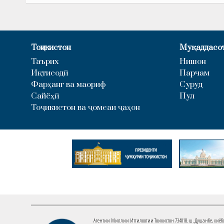
Тоҷикистон
Муқаддасо
Таърих
Нишон
Иқтисодӣ
Парчам
Фарҳанг ва маориф
Суруд
Сайёҳӣ
Пул
Тоҷикистон ва ҷомеаи ҷаҳон
Агентии Миллии Иттилоотии Тоҷикистон 734018. ш. Душанбе, хиёбони 