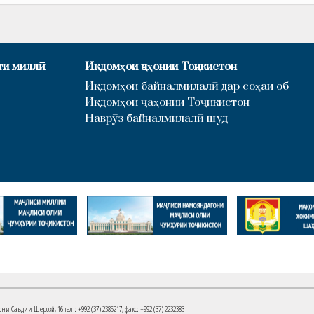
ти миллӣ
Иқдомҳои ҷаҳонии Тоҷикистон
Иқдомҳои байналмилалӣ дар соҳаи об
Иқдомҳои ҷаҳонии Тоҷикистон
Наврӯз байналмилалӣ шуд
Саъдии Шерозӣ, 16 тел.: +992 (37) 2385217, факс: +992 (37) 2232383