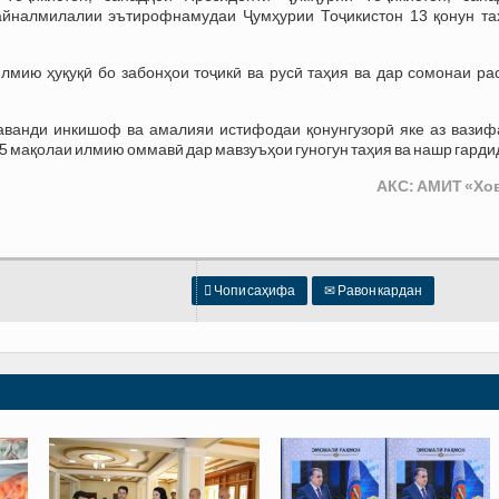
айналмилалии эътирофнамудаи Ҷумҳурии Тоҷикистон 13 қонун та
лмию ҳуқуқӣ бо забонҳои тоҷикӣ ва русӣ таҳия ва дар сомонаи ра
раванди инкишоф ва амалияи истифодаи қонунгузорӣ яке аз вазиф
35 мақолаи илмию оммавӣ дар мавзуъҳои гуногун таҳия ва нашр гарди
АКС: АМИТ «Хо

Чопи саҳифа
✉
Равон кардан