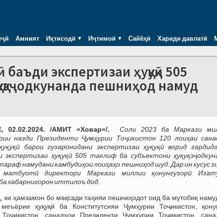
иҷӣ
Амният
Иқтисодӣ
Иҷтимоӣ
Сайёҳӣ
Хариди давлатӣ
 баъди экспертизаи ҳуқуқӣ 505
қуқэҷодкунанда пешниҳод намуд
, 02.02.2024. /АМИТ
«
Ховар
»/.
Соли 2023 ба Маркази ми
ории назди Президенти Ҷумҳурии Тоҷикистон 120 лоиҳаи сана
ҳуқуқӣ барои гузаронидани экспертизаи ҳуқуқӣ ворид гардида
и экспертизаи ҳуқуқӣ 505 таклиф ба субъектони ҳуқуқэҷодкун
тараф намудани камбудиҳои лоиҳаҳо пешниҳод шуд. Дар ин хусус з
 матбуотӣ директори Маркази миллии қонунгузорӣ Изат
ба хабарнигорон иттилоъ дод.
, ки ҳамзамон бо мақсади таҳияи пешниҳодот оид ба мутобиқ наму
 меъёрии ҳуқуқӣ ба Конститутсияи Ҷумҳурии Тоҷикистон, қону
 Тоҷикистон, санадҳои Президенти Ҷумҳурии Тоҷикистон, сана