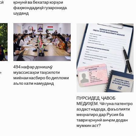
сӣ
қонунӣ ва бехатар корҳои
фаҳмондадиҳӣ гузаронида
шуданд
494 нафар донишҷӯ
»
муассисаҳои таҳсилоти
миёнаи касбиро бо дипломи
аъло хатм намуданд
ПУРСИДЕД, ҶАВОБ
МЕДИҲЕМ. Чӣ гуна патентро
аз даст надода, фаъолияти
меҳнатиро дар Русия ба
таври қонунӣ анҷом додан
мумкин аст?