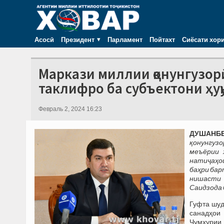
Асосӣ
Президент
Парламент
Пойтахт
Сиёсати хор
Маркази миллии қонунгузорӣ
таклифро ба субъектони ҳу
Февраль 2, 2024 16:23
ДУШАНБЕ
қонунгуз
меъёрии 
натиҷаҳо
баҳри бар
нишасти
Саидзода 
Гуфта шуд
санадҳои
Ҷумҳурии