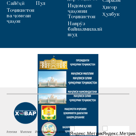
Саразм
Сайёҳӣ
Пул
Иқдомҳои
Ҳисор
Тоҷикистон
ҷаҳонии
Ҳулбук
ва ҷомеаи
Тоҷикистон
ҷаҳон
Наврӯз
байналмилалӣ
шуд
Агентии Миллии Иттилоотии Тоҷикистон