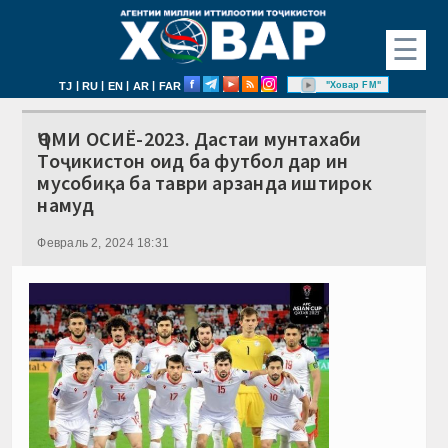
☰
|
|
|
|
"Ховар FM"
TJ
RU
EN
AR
FAR
ҶОМИ ОСИЁ-2023. Дастаи мунтахаби
Тоҷикистон оид ба футбол дар ин
мусобиқа ба таври арзанда иштирок
намуд
Февраль 2, 2024 18:31