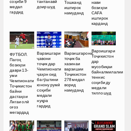
соҳиби 9
тантанавӣ
Тошканд
нави
медал
доир шуд
иштирок
бозиҳои
гардид
намуданд
CAFA
иштирок
карданд
Варзишгари
Варзишгари
Варзишгарони
ФУТБОЛ.
Тоҷикистон
ҷавони
тоҷик ба
Пагоҳ
дар
тоҷик дар
хазинаи
бозиҳои
мусобиқаи
Чемпионати
варзишии
даври 13-
байналмилалии
ҷаҳон оид
Тоҷикистон
уми
теннис
ба гӯштини
278 медал
Чемпионати
соҳиби ду
юнону румӣ
ворид
Тоҷикистон
медали
соҳиби
намуданд
байни
тилло шуд
медали
дастаҳои
нуқра
Лигаи олӣ
гардид
оғоз
мегардад