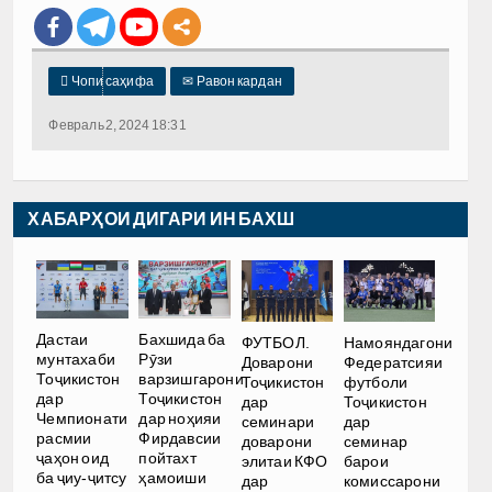

Чопи саҳифа
✉
Равон кардан
Февраль 2, 2024 18:31
ХАБАРҲОИ ДИГАРИ ИН БАХШ
Дастаи
Бахшида ба
ФУТБОЛ.
Намояндагони
мунтахаби
Рӯзи
Доварони
Федератсияи
Тоҷикистон
варзишгарони
Тоҷикистон
футболи
дар
Тоҷикистон
дар
Тоҷикистон
Чемпионати
дар ноҳияи
семинари
дар
расмии
Фирдавсии
доварони
семинар
ҷаҳон оид
пойтахт
элитаи КФО
барои
ба ҷиу-ҷитсу
ҳамоиши
дар
комиссарони