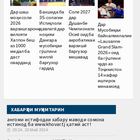
Дар шаш
Бахшида ба
Соли 2027
моҳи соли
35-солагии
дар
2026
Истиқлоли
Душанбе
Дар
варзишгарони
давлатӣ дар
Чемпионати
Мусобиқаи
вилояти
ноҳияи
Осиё оид ба
байналмилалии
Хатлон беш
Данғара
акробатикаи
«Lausanne
аз 1000
мусобиқаи
варзишӣ
Grand Slam-
медал ба
гӯштини
баргузор
2026» оид
даст
миллӣ
мешавад
ба гӯштини
оварданд
баргузор
ҷудо аз
гардид
Тоҷикистон
14 нафар
иштирок
менамояд
ХАБАРҲОИ МУҲИМТАРИН
Ҳангоми истифодаи хабару маводи сомона
истинод ба www.khovar.tj ҳатмӣ аст!
🕔
20:24, 20.Май 2024