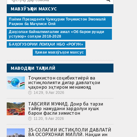
МАВЗӮЪҲОИ МАХСУС
Паёми Президенти Ҷумҳурии Тоҷикистон Эмомалӣ
Раҳмон ба Маҷлиси Олӣ
Даҳсолаи байналмилалии амал «Об барои рушди
устувор» солҳои 2018-2028
БАҲОГУЗОРИИ ЛОИҲАИ НБО «РОҒУН»
Ҳамаи мавзӯъҳои махсус
МАВОДҲОИ ТАҲЛИЛӢ
Тоҷикистон соҳибихтиёрӣ ва
истиқлолияти дигар давлатҳои
ҷаҳонро эҳтиром менамояд
🕔
14:29, 9.Авг 2026
ТАВСИЯИ МУФИД. Доир ба тарзи
тайёр намудани зардолуи хушк
барои фасли зимистон
🕔
11:20, 9.Авг 2026
35-СОЛАГИИ ИСТИҚЛОЛИ ДАВЛАТӢ
ВА ОСОРХОНАИ МИЛЛӢ. Нақши ин