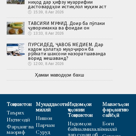
ниҳод дар ҳифзу муаррифии
дастовардҳои истиқлол муҳим аст
🕔
15:39, 8.Авг 2026
ТАВСИЯИ МУФИД. Доир ба пӯпаки
ҷуворимакка ва фоидаи он
🕔
13:33, 8.Авг 2026
ПУРСИДЕД, ҶАВОБ МЕДИҲЕМ. Дар
кадом ҳолатҳо муҳоҷирон ба
рӯйхати шахсони назоратшаванда
ворид мешаванд?
🕔
12:00, 8.Авг 2026
Ҳамаи маводҳои бахш
Тоҷикистон
Муқаддасоти
Иқдомҳои
Мавзеъҳои
миллӣ
ҷаҳонии
фарҳангию
Таърих
Тоҷикистон
сайёҳӣ
Нишон
Иқтисодӣ
Иқдомҳои
Боғи
Парчам
Фарҳанг ва
байналмилалӣ
миллӣ
маориф
Суруд
дар соҳаи об