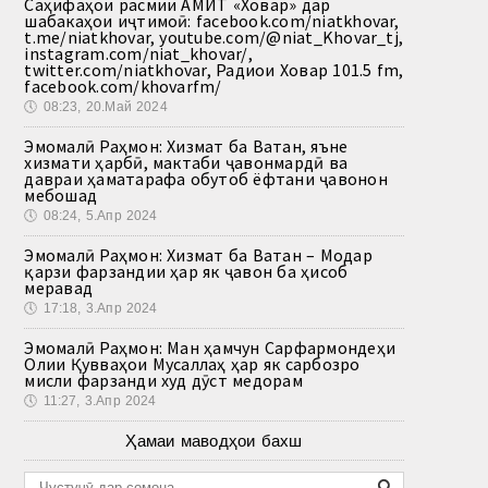
Саҳифаҳои расмии АМИТ «Ховар» дар
шабакаҳои иҷтимоӣ: facebook.com/niatkhovar,
t.me/niatkhovar, youtube.com/@niat_Khovar_tj,
instagram.com/niat_khovar/,
twitter.com/niatkhovar, Радиои Ховар 101.5 fm,
facebook.com/khovarfm/
🕔
08:23, 20.Май 2024
Эмомалӣ Раҳмон: Хизмат ба Ватан, яъне
хизмати ҳарбӣ, мактаби ҷавонмардӣ ва
давраи ҳаматарафа обутоб ёфтани ҷавонон
мебошад
🕔
08:24, 5.Апр 2024
Эмомалӣ Раҳмон: Хизмат ба Ватан – Модар
қарзи фарзандии ҳар як ҷавон ба ҳисоб
меравад
🕔
17:18, 3.Апр 2024
Эмомалӣ Раҳмон: Ман ҳамчун Сарфармондеҳи
Олии Қувваҳои Мусаллаҳ ҳар як сарбозро
мисли фарзанди худ дӯст медорам
🕔
11:27, 3.Апр 2024
Ҳамаи маводҳои бахш