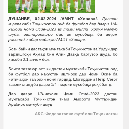
ДУШАНБЕ, 02.02.2024 /АМИТ «Ховар»/.
Дастаи
мунтахаби Тоҷикистон оид ба футбол дар даври 1/4-
ниҳоии Ҷоми Осиё-2023 аз тими милли Урдун мағлуб
шуда, иштирокашро дар ин мусобиқа ба анҷом
расонид, хабар медиҳад АМИТ «Ховар».
Бозӣ байни дастаҳои мунтахаби Тоҷикистон ва Урдун дар
варзишгоҳи Аҳмад бин Алии Давҳа баргузор шуда, бо
ҳисоби 0:1 анҷом ёфт.
Боиси таззакур аст, ки дастаи мунтахаби Тоҷикистон оид
ба футбол дар нахустин иштирок дар Ҷоми Осиё ба
натиҷаҳои таърихӣ ноил гардид. Шогирдони Петр Сегрт
тавонистанд ба даври 1/4-ниҳоии мусобиқа роҳ ёбанд.
Дар даври 1/8-ниҳоии Ҷоми Осиё-2023 дастаи
мунтахаби Тоҷикистон тими Амороти Муттаҳидаи
Арабиро мағлуб намуд.
АКС: Федератсияи футболи Тоҷикистон