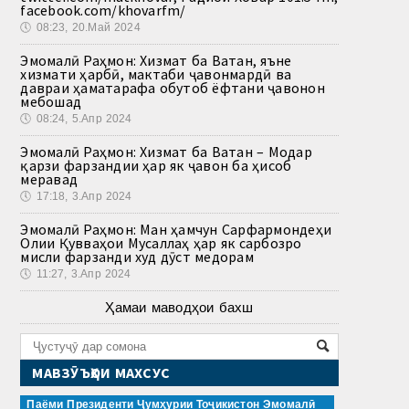
facebook.com/khovarfm/
🕔
08:23, 20.Май 2024
Эмомалӣ Раҳмон: Хизмат ба Ватан, яъне
хизмати ҳарбӣ, мактаби ҷавонмардӣ ва
давраи ҳаматарафа обутоб ёфтани ҷавонон
мебошад
🕔
08:24, 5.Апр 2024
Эмомалӣ Раҳмон: Хизмат ба Ватан – Модар
қарзи фарзандии ҳар як ҷавон ба ҳисоб
меравад
🕔
17:18, 3.Апр 2024
Эмомалӣ Раҳмон: Ман ҳамчун Сарфармондеҳи
Олии Қувваҳои Мусаллаҳ ҳар як сарбозро
мисли фарзанди худ дӯст медорам
🕔
11:27, 3.Апр 2024
Ҳамаи маводҳои бахш
МАВЗӮЪҲОИ МАХСУС
Паёми Президенти Ҷумҳурии Тоҷикистон Эмомалӣ