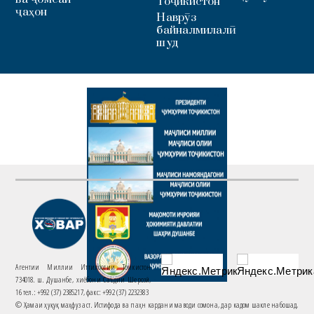
Тоҷикистон
ҷаҳон
Наврӯз
байналмилалӣ
шуд
Агентии Миллии Иттилоотии Тоҷикистон
734018. ш. Душанбе, хиёбони Саъдии Шерозӣ,
16 тел.: +992 (37) 2385217, факс: +992 (37) 2232383
© Ҳамаи ҳуқуқ маҳфуз аст. Истифода ва паҳн кардани маводи сомона, дар кадом шакле набошад,