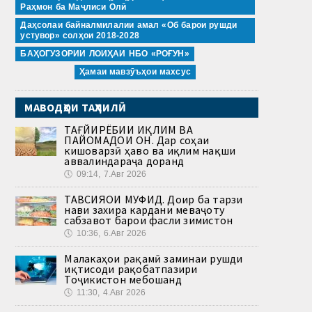
Раҳмон ба Маҷлиси Олӣ
Даҳсолаи байналмилалии амал «Об барои рушди
устувор» солҳои 2018-2028
БАҲОГУЗОРИИ ЛОИҲАИ НБО «РОҒУН»
Ҳамаи мавзӯъҳои махсус
МАВОДҲОИ ТАҲЛИЛӢ
ТАҒЙИРЁБИИ ИҚЛИМ ВА
ПАЙОМАДҲОИ ОН. Дар соҳаи
кишоварзӣ ҳаво ва иқлим нақши
аввалиндараҷа доранд
🕔
09:14, 7.Авг 2026
ТАВСИЯҲОИ МУФИД. Доир ба тарзи
нави захира кардани меваҷоту
сабзавот барои фасли зимистон
🕔
10:36, 6.Авг 2026
Малакаҳои рақамӣ заминаи рушди
иқтисоди рақобатпазири
Тоҷикистон мебошанд
🕔
11:30, 4.Авг 2026