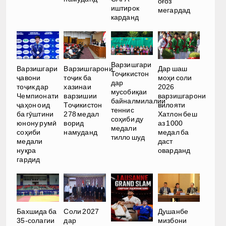
оғоз
иштирок
мегардад
карданд
Варзишгари
Варзишгари
Варзишгарони
Дар шаш
Тоҷикистон
ҷавони
тоҷик ба
моҳи соли
дар
тоҷик дар
хазинаи
2026
мусобиқаи
Чемпионати
варзишии
варзишгарони
байналмилалии
ҷаҳон оид
Тоҷикистон
вилояти
теннис
ба гӯштини
278 медал
Хатлон беш
соҳиби ду
юнону румӣ
ворид
аз 1000
медали
соҳиби
намуданд
медал ба
тилло шуд
медали
даст
нуқра
оварданд
гардид
Бахшида ба
Соли 2027
Душанбе
35-солагии
дар
мизбони