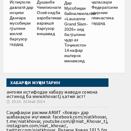
Истиқлоли
Душанбе
ҷаласаҳои
Дар
давлатӣ дар
Чемпионати
Федератсияи
Мусобиқаи
ноҳияи
Осиё оид ба
ҷаҳонии
байналмилалии
Данғара
акробатикаи
гимнастика
«Lausanne
мусобиқаи
варзишӣ
гардид
Grand Slam-
гӯштини
баргузор
2026» оид
миллӣ
мешавад
ба гӯштини
баргузор
ҷудо аз
гардид
Тоҷикистон
14 нафар
иштирок
менамояд
ХАБАРҲОИ МУҲИМТАРИН
Ҳангоми истифодаи хабару маводи сомона
истинод ба www.khovar.tj ҳатмӣ аст!
🕔
20:24, 20.Май 2024
Саҳифаҳои расмии АМИТ «Ховар» дар
шабакаҳои иҷтимоӣ: facebook.com/niatkhovar,
t.me/niatkhovar, youtube.com/@niat_Khovar_tj,
instagram.com/niat_khovar/,
twitter.com/niatkhovar, Радиои Ховар 101.5 fm,