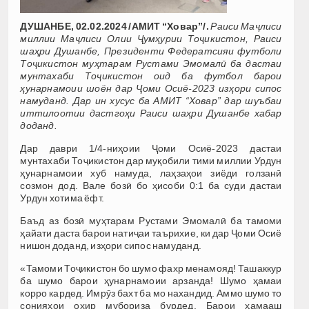
ДУШАНБЕ, 02.02.2024 /АМИТ “Ховар”/.
Раиси Маҷлиси
миллии Маҷлиси Олии Ҷумҳурии Тоҷикистон, Раиси
шаҳри Душанбе, Президенти Федератсияи футболи
Тоҷикистон муҳтарам Рустами Эмомалӣ ба дастаи
мунтахаби Тоҷикистон оид ба футбол барои
ҳунарнамоии шоён дар Ҷоми Осиё-2023 изҳори сипос
намуданд. Дар ин хусус ба АМИТ “Ховар” дар шуъбаи
иттилоотии дастгоҳи Раиси шаҳри Душанбе хабар
доданд.
Дар даври 1/4-ниҳоии Ҷоми Осиё-2023 дастаи
мунтахаби Тоҷикистон дар муқобили тими миллии Урдун
ҳунарнамоии хуб намуда, лаҳзаҳои зиёди голзанӣ
созмон дод. Вале бозӣ бо ҳисоби 0:1 ба суди дастаи
Урдун хотима ёфт.
Баъд аз бозӣ муҳтарам Рустами Эмомалӣ ба тамоми
ҳайати даста барои натиҷаи таърихие, ки дар Ҷоми Осиё
нишон доданд, изҳори сипос намуданд.
«Тамоми Тоҷикистон бо шумо фахр менамояд! Ташаккур
ба шумо барои ҳунарнамоии арзанда! Шумо ҳамаи
корро кардед. Имрӯз бахт ба мо нахандид. Аммо шумо то
сонияҳои охир мубориза бурдед. Барои ҳамааш