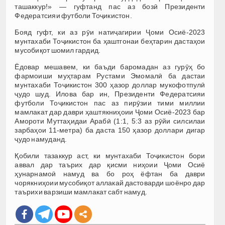
ташаккур!» — гуфтанд пас аз бозӣ Президенти
Федератсияи футболи Тоҷикистон.
Бояд гуфт, ки аз рӯи натиҷагирии Ҷоми Осиё-2023
мунтахаби Тоҷикистон ба ҳаштгонаи беҳтарин дастаҳои
мусобиқот шомил гардид.
Ёдовар мешавем, ки баъди баромадан аз гурӯҳ бо
фармоиши муҳтарам Рустами Эмомалӣ ба дастаи
мунтахаби Тоҷикистон 300 ҳазор доллар мукофотпулӣ
ҷудо шуд. Илова бар ин, Президенти Федератсияи
футболи Тоҷикистон пас аз пирӯзии тими миллии
мамлакат дар даври ҳаштякниҳоии Ҷоми Осиё-2023 бар
Амороти Муттаҳидаи Арабӣ (1:1, 5:3 аз рӯйи силсилаи
зарбаҳои 11-метра) ба даста 150 ҳазор доллари дигар
ҷудо намуданд.
Қобили тазаккур аст, ки мунтахаби Тоҷикистон бори
аввал дар таърих дар қисми ниҳоии Ҷоми Осиё
ҳунарнамоӣ намуд ва бо роҳ ёфтан ба даври
чорякниҳоии мусобиқот аллакай дастоварди шоёнро дар
таърихи варзиши мамлакат сабт намуд.