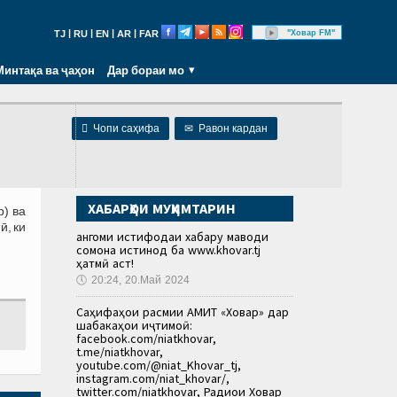
|
|
|
|
"Ховар FM"
TJ
RU
EN
AR
FAR
Минтақа ва ҷаҳон
Дар бораи мо

Чопи саҳифа
✉
Равон кардан
ХАБАРҲОИ МУҲИМТАРИН
р) ва
ӣ, ки
Ҳангоми истифодаи хабару маводи
сомона истинод ба www.khovar.tj
ҳатмӣ аст!
🕔
20:24, 20.Май 2024
Саҳифаҳои расмии АМИТ «Ховар» дар
шабакаҳои иҷтимоӣ:
facebook.com/niatkhovar,
t.me/niatkhovar,
youtube.com/@niat_Khovar_tj,
instagram.com/niat_khovar/,
twitter.com/niatkhovar, Радиои Ховар