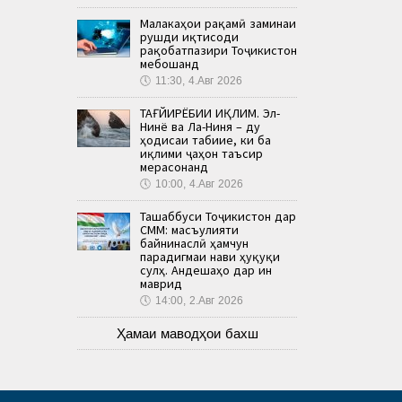
Малакаҳои рақамӣ заминаи
рушди иқтисоди
рақобатпазири Тоҷикистон
мебошанд
🕔
11:30, 4.Авг 2026
ТАҒЙИРЁБИИ ИҚЛИМ. Эл-
Нинё ва Ла-Ниня – ду
ҳодисаи табиие, ки ба
иқлими ҷаҳон таъсир
мерасонанд
🕔
10:00, 4.Авг 2026
Ташаббуси Тоҷикистон дар
СММ: масъулияти
байнинаслӣ ҳамчун
парадигмаи нави ҳуқуқи
сулҳ. Андешаҳо дар ин
маврид
🕔
14:00, 2.Авг 2026
Ҳамаи маводҳои бахш