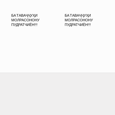
БА ТАВАҶҶУҲИ
БА ТАВАҶҶУҲИ
МОЛРАСОНОНУ
МОЛРАСОНОНУ
ПУДРАТЧИЁН!!!
ПУДРАТЧИЁН!!!