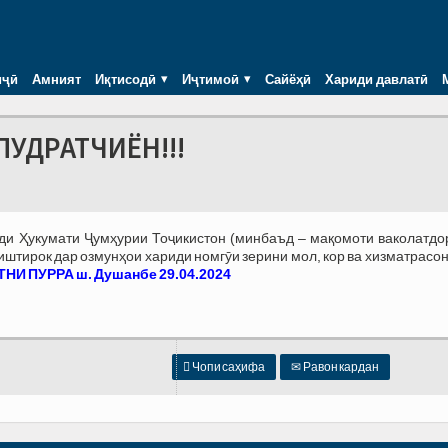
иҷӣ
Амният
Иқтисодӣ
Иҷтимоӣ
Сайёҳӣ
Хариди давлатӣ
ПУДРАТЧИЁН!!!
зди Ҳукумати Ҷумҳурии Тоҷикистон (минбаъд – мақомоти ваколатдо
тирок дар озмунҳои хариди номгӯи зерини мол, кор ва хизматрасон
НИ ПУРРА ш. Душанбе 29.04.2024

Чопи саҳифа
✉
Равон кардан