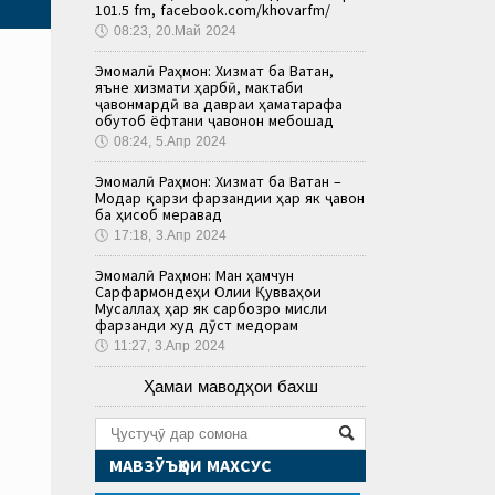
101.5 fm, facebook.com/khovarfm/
🕔
08:23, 20.Май 2024
Эмомалӣ Раҳмон: Хизмат ба Ватан,
яъне хизмати ҳарбӣ, мактаби
ҷавонмардӣ ва давраи ҳаматарафа
обутоб ёфтани ҷавонон мебошад
🕔
08:24, 5.Апр 2024
Эмомалӣ Раҳмон: Хизмат ба Ватан –
Модар қарзи фарзандии ҳар як ҷавон
ба ҳисоб меравад
🕔
17:18, 3.Апр 2024
Эмомалӣ Раҳмон: Ман ҳамчун
Сарфармондеҳи Олии Қувваҳои
Мусаллаҳ ҳар як сарбозро мисли
фарзанди худ дӯст медорам
🕔
11:27, 3.Апр 2024
Ҳамаи маводҳои бахш
МАВЗӮЪҲОИ МАХСУС