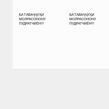
БА ТАВАҶҶУҲИ
БА ТАВАҶҶУҲИ
МОЛРАСОНОНУ
МОЛРАСОНОНУ
ПУДРАТЧИЁН!!!
ПУДРАТЧИЁН!!!