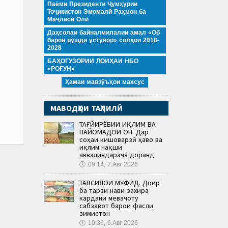
Паёми Президенти Ҷумҳурии
Тоҷикистон Эмомалӣ Раҳмон ба
Маҷлиси Олӣ
Даҳсолаи байналмилалии амал «Об
барои рушди устувор» солҳои 2018-
2028
БАҲОГУЗОРИИ ЛОИҲАИ НБО
«РОҒУН»
Ҳамаи мавзӯъҳои махсус
МАВОДҲОИ ТАҲЛИЛӢ
ТАҒЙИРЁБИИ ИҚЛИМ ВА
ПАЙОМАДҲОИ ОН. Дар
соҳаи кишоварзӣ ҳаво ва
иқлим нақши
аввалиндараҷа доранд
🕔
09:14, 7.Авг 2026
ТАВСИЯҲОИ МУФИД. Доир
ба тарзи нави захира
кардани меваҷоту
сабзавот барои фасли
зимистон
🕔
10:36, 6.Авг 2026