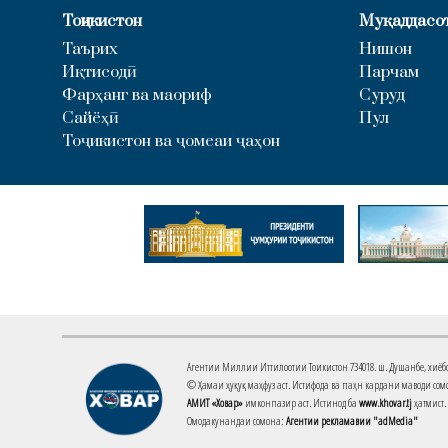
Тоҷикистон
Муқаддасо
Таърих
Нишон
Иқтисодӣ
Парчам
Фарҳанг ва маориф
Суруд
Сайёҳӣ
Пул
Тоҷикистон ва ҷомеаи ҷаҳон
Агентии Миллии Иттилоотии Тоҷикистон 734018. ш. Душанбе, хиёбони 
© Ҳамаи ҳуқуқ маҳфуз аст. Истифода ва паҳн кардани маводи сомо
АМИТ «Ховар»
имконпазир аст. Истинод ба
www.khovar.tj
ҳатмист.
Омодакунандаи сомона:
Агентии рекламавии "adMedia"