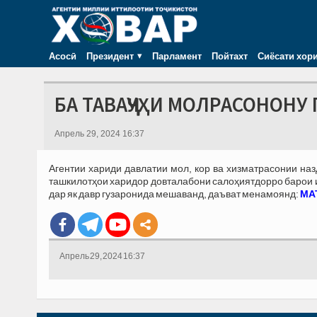
Асосӣ
Президент
Парламент
Пойтахт
Сиёсати хор
БА ТАВАҶҶУҲИ МОЛРАСОНОНУ 
Апрель 29, 2024 16:37
Агентии хариди давлатии мол, кор ва хизматрасонии на
ташкилотҳои харидор довталабони салоҳиятдорро барои иш
дар як давр гузаронида мешаванд, даъват менамоянд:
МАТ
Апрель 29, 2024 16:37