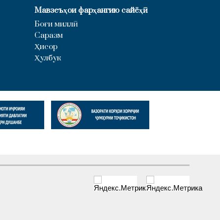
Мавзеъҳои фарҳангию сайёҳӣ
Боғи миллӣ
Саразм
Ҳисор
Ҳулбук