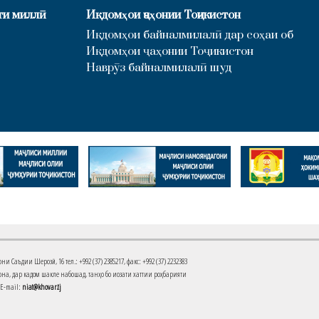
ти миллӣ
Иқдомҳои ҷаҳонии Тоҷикистон
Иқдомҳои байналмилалӣ дар соҳаи об
Иқдомҳои ҷаҳонии Тоҷикистон
Наврӯз байналмилалӣ шуд
Саъдии Шерозӣ, 16 тел.: +992 (37) 2385217, факс: +992 (37) 2232383
на, дар кадом шакле набошад, танҳо бо иҷозати хаттии роҳбарияти
 E-mail:
niat@khovar.tj