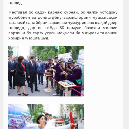
гардид.
Фестивал бо садои карнаю сурнай, бо ҷалби устодону
мураббиён ва донишҷӯёну варзишгарони муассисаҳои
таълимӣ ва тайёрии варзишии ҷумҳуриявию шаҳрӣ доир
гардида, дар он зиёда 50 намуди бозиҳои миллии
варзишӣ бо тарзу усули маҳаллӣ ба маърази тамошои
ҳозирин гузошта шуд.