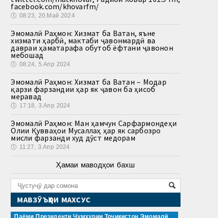
facebook.com/khovarfm/
🕔
08:23, 20.Май 2024
Эмомалӣ Раҳмон: Хизмат ба Ватан, яъне
хизмати ҳарбӣ, мактаби ҷавонмардӣ ва
давраи ҳаматарафа обутоб ёфтани ҷавонон
мебошад
🕔
08:24, 5.Апр 2024
Эмомалӣ Раҳмон: Хизмат ба Ватан – Модар
қарзи фарзандии ҳар як ҷавон ба ҳисоб
меравад
🕔
17:18, 3.Апр 2024
Эмомалӣ Раҳмон: Ман ҳамчун Сарфармондеҳи
Олии Қувваҳои Мусаллаҳ ҳар як сарбозро
мисли фарзанди худ дӯст медорам
🕔
11:27, 3.Апр 2024
Ҳамаи маводҳои бахш
МАВЗӮЪҲОИ МАХСУС
Паёми Президенти Ҷумҳурии Тоҷикистон Эмомалӣ