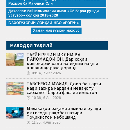
Раҳмон ба Маҷлиси Олӣ
Даҳсолаи байналмилалии амал «Об барои рушди
устувор» солҳои 2018-2028
БАҲОГУЗОРИИ ЛОИҲАИ НБО «РОҒУН»
Ҳамаи мавзӯъҳои махсус
МАВОДҲОИ ТАҲЛИЛӢ
ТАҒЙИРЁБИИ ИҚЛИМ ВА
ПАЙОМАДҲОИ ОН. Дар соҳаи
кишоварзӣ ҳаво ва иқлим нақши
аввалиндараҷа доранд
🕔
09:14, 7.Авг 2026
ТАВСИЯҲОИ МУФИД. Доир ба тарзи
нави захира кардани меваҷоту
сабзавот барои фасли зимистон
🕔
10:36, 6.Авг 2026
Малакаҳои рақамӣ заминаи рушди
иқтисоди рақобатпазири
Тоҷикистон мебошанд
🕔
11:30, 4.Авг 2026