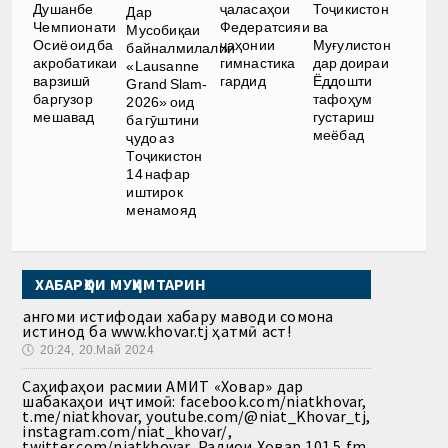
Душанбе
ҷаласаҳои
Тоҷикистон
Дар
Чемпионати
Федератсияи
ва
Мусобиқаи
Осиё оид ба
ҷаҳонии
Муғулистон
байналмилалии
акробатикаи
гимнастика
дар доираи
«Lausanne
варзишӣ
гардид
Ёддошти
Grand Slam-
баргузор
тафоҳум
2026» оид
мешавад
густариш
ба гӯштини
меёбад
ҷудо аз
Тоҷикистон
14 нафар
иштирок
менамояд
ХАБАРҲОИ МУҲИМТАРИН
Ҳангоми истифодаи хабару маводи сомона
истинод ба www.khovar.tj ҳатмӣ аст!
🕔
20:24, 20.Май 2024
Саҳифаҳои расмии АМИТ «Ховар» дар
шабакаҳои иҷтимоӣ: facebook.com/niatkhovar,
t.me/niatkhovar, youtube.com/@niat_Khovar_tj,
instagram.com/niat_khovar/,
twitter.com/niatkhovar, Радиои Ховар 101.5 fm,