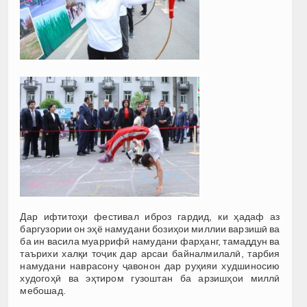
Дар ифтитоҳи фестивал иброз гардид, ки ҳадаф аз
баргузории он эҳё намудани бозиҳои миллии варзишӣ ва
ба ин васила муаррифӣ намудани фарҳанг, тамаддун ва
таърихи халқи тоҷик дар арсаи байналмилалӣ, тарбия
намудани наврасону ҷавонон дар руҳияи худшиносию
худогоҳӣ ва эҳтиром гузоштан ба арзишҳои миллӣ
мебошад.