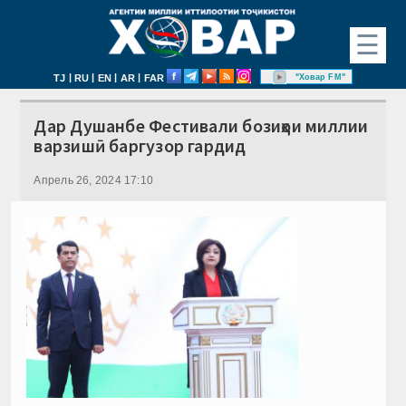
☰
|
|
|
|
"Ховар FM"
TJ
RU
EN
AR
FAR
Дар Душанбе Фестивали бозиҳои миллии
варзишӣ баргузор гардид
Апрель 26, 2024 17:10