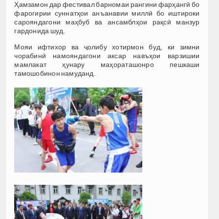
Ҳамзамон дар фестивал барномаи рангини фарҳангӣ бо
фарогирии суннатҳои анъанавии миллӣ бо иштироки
сарояндагони маҳбуб ва ансамблҳои рақсӣ манзур
гардонида шуд.
Мояи ифтихор ва ҷолибу хотирмон буд, ки зимни
чорабинӣ намояндагони аксар навъҳои варзишии
мамлакат ҳунару маҳораташонро пешкаши
тамошобинон намуданд.