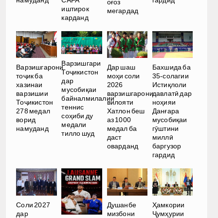
намуданд
CAFA
гардид
оғоз
иштирок
мегардад
карданд
Варзишгари
Варзишгарони
Дар шаш
Бахшида ба
Тоҷикистон
тоҷик ба
моҳи соли
35-солагии
дар
хазинаи
2026
Истиқлоли
мусобиқаи
варзишии
варзишгарони
давлатӣ дар
байналмилалии
Тоҷикистон
вилояти
ноҳияи
теннис
278 медал
Хатлон беш
Данғара
соҳиби ду
ворид
аз 1000
мусобиқаи
медали
намуданд
медал ба
гӯштини
тилло шуд
даст
миллӣ
оварданд
баргузор
гардид
Соли 2027
Душанбе
Ҳамкории
дар
мизбони
Ҷумҳурии