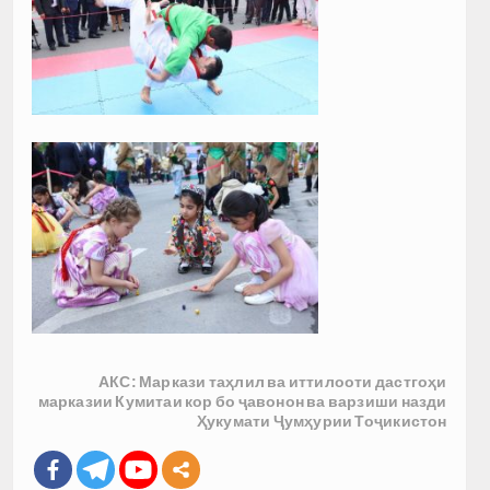
АКС: Маркази таҳлил ва иттилооти дастгоҳи
марказии Кумитаи кор бо ҷавонон ва варзиши назди
Ҳукумати Ҷумҳурии Тоҷикистон