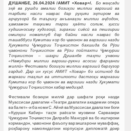
ДУШАНБЕ, 26.04.2024 /АМИТ «Ховар»/.
Бо мақсади
эҳё ва рушди амалии бозиҳои миллии варзишӣ ва
тарбияи насли наврас дар руҳияи эҳтиром ва
арҷгузорӣ ба таъриху анъанаҳои миллии аҷдодон,
ҳамзамон таҳкими тарзи ҳаёти солим, ҳисси
худшиносиву худогоҳӣ, зиракии сиёсӣ ва пешгирии
омилҳои номатлуб дар байни насли наврас бо
ташаббуси Кумитаи кор бо ҷавонон ва варзиши назди
Ҳукумати Ҷумҳурии Тоҷикистон бахшида ба Рӯзи
ҷавонони Тоҷикистон ва Рӯзи пойтахти Ҷумҳурии
Тоҷикистон – шаҳри Душанбе таҳти унвони
«
Намудҳои миллии варзиш-рукни асосии фарҳанги
миллӣ
»
Фестивали бозиҳои миллии варзишӣ баргузор
гардид. Дар ин хусус АМИТ
«
Ховар
»
бо истинод ба
м
аркази таҳлил ва иттилооти дастгоҳи марказии
Кумитаи кор бо ҷавонон ва варзиши назди Ҳукумати
Ҷумҳурии Тоҷикистон хабар медиҳад.
Фестивали бозиҳои миллӣ дар шафати роҳи назди
Муассисаи давлатии «Театри давлатии академии опера
ва балет»-и ба номи С. Айнӣ ва Муассисаи давлатии боғи
«Куруши Кабир» таҳти раёсати муовини Сарвазири
Ҷумҳурии Тоҷикистон Дилрабо Мансурӣ ва бо иштироки
кормандон, ҷавонони фаъолу варзишгарони муваффақ,
роҳбарону намояндагони корпусҳои дипломатӣ доир