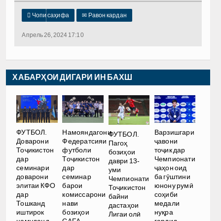

Чопи саҳифа
✉
Равон кардан
Апрель 26, 2024 17:10
ХАБАРҲОИ ДИГАРИ ИН БАХШ
ФУТБОЛ.
Намояндагони
Варзишгари
ФУТБОЛ.
Доварони
Федератсияи
ҷавони
Пагоҳ
Тоҷикистон
футболи
тоҷик дар
бозиҳои
дар
Тоҷикистон
Чемпионати
даври 13-
семинари
дар
ҷаҳон оид
уми
доварони
семинар
ба гӯштини
Чемпионати
элитаи КФО
барои
юнону румӣ
Тоҷикистон
дар
комиссарони
соҳиби
байни
Тошканд
нави
медали
дастаҳои
иштирок
бозиҳои
нуқра
Лигаи олӣ