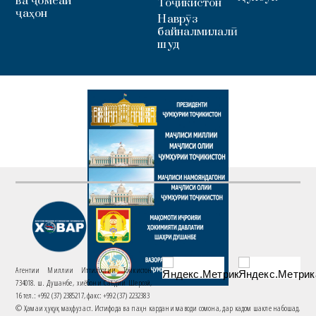
ва ҷомеаи
Тоҷикистон
ҷаҳон
Наврӯз
байналмилалӣ
шуд
Агентии Миллии Иттилоотии Тоҷикистон
734018. ш. Душанбе, хиёбони Саъдии Шерозӣ,
16 тел.: +992 (37) 2385217, факс: +992 (37) 2232383
© Ҳамаи ҳуқуқ маҳфуз аст. Истифода ва паҳн кардани маводи сомона, дар кадом шакле набошад,