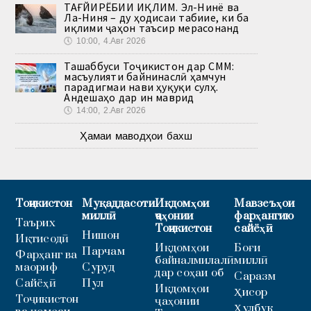
ТАҒЙИРЁБИИ ИҚЛИМ. Эл-Нинё ва
Ла-Ниня – ду ҳодисаи табиие, ки ба
иқлими ҷаҳон таъсир мерасонанд
🕔
10:00, 4.Авг 2026
Ташаббуси Тоҷикистон дар СММ:
масъулияти байнинаслӣ ҳамчун
парадигмаи нави ҳуқуқи сулҳ.
Андешаҳо дар ин маврид
🕔
14:00, 2.Авг 2026
Ҳамаи маводҳои бахш
Тоҷикистон
Муқаддасоти
Иқдомҳои
Мавзеъҳои
миллӣ
ҷаҳонии
фарҳангию
Таърих
Тоҷикистон
сайёҳӣ
Нишон
Иқтисодӣ
Иқдомҳои
Боғи
Парчам
Фарҳанг ва
байналмилалӣ
миллӣ
маориф
Суруд
дар соҳаи об
Саразм
Сайёҳӣ
Пул
Иқдомҳои
Ҳисор
Тоҷикистон
ҷаҳонии
Ҳулбук