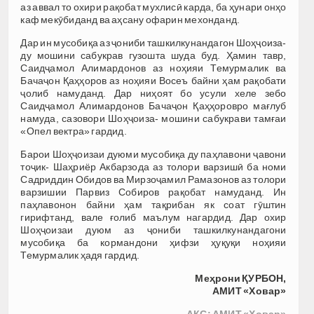
аз аввал то охири рақобат мухлисӣ карда, ба ҳунари онҳо
каф мекӯбиданд ва аҳсану офарин мехонданд.
Дар ин мусобиқа аз ҷониби ташкилкунандагон Шоҳҷоиза-
ду мошини сабукрав гузошта шуда буд. Ҳамин тавр,
Саидҷамол Алимардонов аз ноҳияи Темурмалик ва
Бачаҷон Қаҳҳоров аз ноҳияи Восеъ байни ҳам рақобати
ҷолиб намуданд. Дар ниҳоят бо усули хеле зебо
Саидҷамол Алимардонов Бачаҷон Қаҳҳоровро мағлуб
намуда, сазовори Шоҳҷоиза- мошини сабукрави тамғаи
«Опел вектра» гардид.
Барои Шоҳҷоизаи дуюми мусобиқа ду паҳлавони ҷавони
тоҷик- Шаҳриёр Акбарзода аз толори варзишӣ ба номи
Садриддин Обидов ва Мирзоҷамил Рамазонов аз толори
варзишии Парвиз Собиров рақобат намуданд. Ин
паҳлавонон байни ҳам тақрибан як соат гӯштин
гирифтанд, вале ғолиб маълум нагардид. Дар охир
Шоҳҷоизаи дуюм аз ҷониби ташкилкунандагони
мусобиқа ба кормандони ҳифзи ҳуқуқи ноҳияи
Темурмалик ҳадя гардид.
Меҳрони ҚУРБОН,
АМИТ «Ховар»
АКС: АМИТ «Ховар»