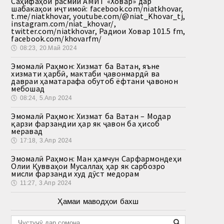
Саҳифаҳои расмии АМИТ «Ховар» дар
шабакаҳои иҷтимоӣ: facebook.com/niatkhovar,
t.me/niatkhovar, youtube.com/@niat_Khovar_tj,
instagram.com/niat_khovar/,
twitter.com/niatkhovar, Радиои Ховар 101.5 fm,
facebook.com/khovarfm/
🕔
08:23, 20.Май 2024
Эмомалӣ Раҳмон: Хизмат ба Ватан, яъне
хизмати ҳарбӣ, мактаби ҷавонмардӣ ва
давраи ҳаматарафа обутоб ёфтани ҷавонон
мебошад
🕔
08:24, 5.Апр 2024
Эмомалӣ Раҳмон: Хизмат ба Ватан – Модар
қарзи фарзандии ҳар як ҷавон ба ҳисоб
меравад
🕔
17:18, 3.Апр 2024
Эмомалӣ Раҳмон: Ман ҳамчун Сарфармондеҳи
Олии Қувваҳои Мусаллаҳ ҳар як сарбозро
мисли фарзанди худ дӯст медорам
🕔
11:27, 3.Апр 2024
Ҳамаи маводҳои бахш