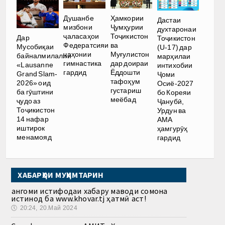
Душанбе
Ҳамкории
Дастаи
мизбони
Ҷумҳурии
духтаронаи
ҷаласаҳои
Тоҷикистон
Дар
Тоҷикистон
Федератсияи
ва
Мусобиқаи
(U-17) дар
ҷаҳонии
Муғулистон
байналмилалии
марҳилаи
гимнастика
дар доираи
«Lausanne
интихобии
гардид
Ёддошти
Grand Slam-
Ҷоми
тафоҳум
2026» оид
Осиё-2027
густариш
ба гӯштини
бо Кореяи
меёбад
ҷудо аз
Ҷанубӣ,
Тоҷикистон
Урдун ва
14 нафар
АМА
иштирок
ҳамгурӯҳ
менамояд
гардид
ХАБАРҲОИ МУҲИМТАРИН
Ҳангоми истифодаи хабару маводи сомона
истинод ба www.khovar.tj ҳатмӣ аст!
🕔
20:24, 20.Май 2024