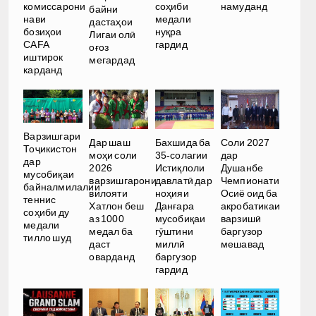
комиссарони
соҳиби
намуданд
байни
нави
медали
дастаҳои
бозиҳои
нуқра
Лигаи олӣ
CAFA
гардид
оғоз
иштирок
мегардад
карданд
Варзишгари
Дар шаш
Бахшида ба
Соли 2027
Тоҷикистон
моҳи соли
35-солагии
дар
дар
2026
Истиқлоли
Душанбе
мусобиқаи
варзишгарони
давлатӣ дар
Чемпионати
байналмилалии
вилояти
ноҳияи
Осиё оид ба
теннис
Хатлон беш
Данғара
акробатикаи
соҳиби ду
аз 1000
мусобиқаи
варзишӣ
медали
медал ба
гӯштини
баргузор
тилло шуд
даст
миллӣ
мешавад
оварданд
баргузор
гардид