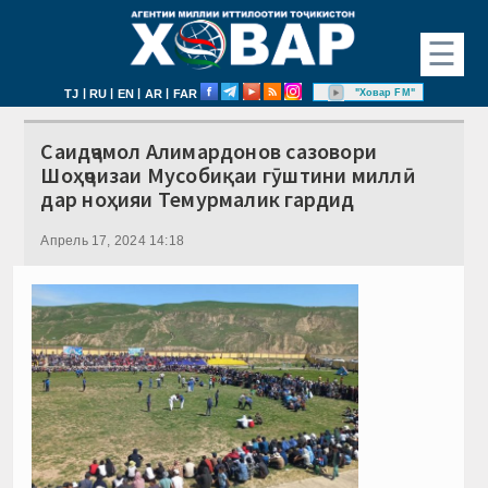
☰
|
|
|
|
"Ховар FM"
TJ
RU
EN
AR
FAR
Саидҷамол Алимардонов сазовори
Шоҳҷоизаи Мусобиқаи гӯштини миллӣ
дар ноҳияи Темурмалик гардид
Апрель 17, 2024 14:18