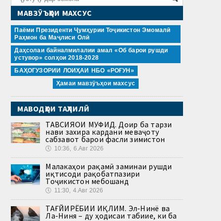
МАВЗӮЪҲОИ МАХСУС
Паёми Президенти Ҷумҳурии Тоҷикистон Эмомалӣ
Раҳмон ба Маҷлиси Олӣ
Даҳсолаи байналмилалии амал «Об барои рушди
устувор» солҳои 2018-2028
БАҲОГУЗОРИИ ЛОИҲАИ НБО «РОҒУН»
Ҳамаи мавзӯъҳои махсус
МАВОДҲОИ ТАҲЛИЛӢ
ТАВСИЯҲОИ МУФИД. Доир ба тарзи
нави захира кардани меваҷоту
сабзавот барои фасли зимистон
🕔
10:36, 6.Авг 2026
Малакаҳои рақамӣ заминаи рушди
иқтисоди рақобатпазири
Тоҷикистон мебошанд
🕔
11:30, 4.Авг 2026
ТАҒЙИРЁБИИ ИҚЛИМ. Эл-Нинё ва
Ла-Ниня – ду ҳодисаи табиие, ки ба