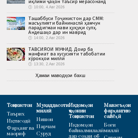
иқлими ҷаҳон таъсир мерасонанд
🕔
10:00, 4.Авг 2026
Ташаббуси Тоҷикистон дар СММ:
масъулияти байнинаслӣ ҳамчун
парадигмаи нави ҳуқуқи сулҳ.
Андешаҳо дар ин маврид
🕔
14:00, 2.Авг 2026
ТАВСИЯҲОИ МУФИД. Доир ба
манфиат ва хусусияти табобатии
хӯрокҳои миллӣ
🕔
13:30, 2.Авг 2026
Ҳамаи маводҳои бахш
Тоҷикистон
Муқаддасоти
Иқдомҳои
Мавзеъҳои
миллӣ
ҷаҳонии
фарҳангию
Таърих
Тоҷикистон
сайёҳӣ
Нишон
Иқтисодӣ
Иқдомҳои
Боғи
Парчам
Фарҳанг ва
байналмилалӣ
миллӣ
маориф
Суруд
дар соҳаи об
Саразм