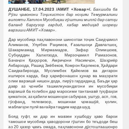
ДУШАНБЕ, 17.04.2023 /АМИТ «Ховар»/.
Бахшида ба
Рӯзи ҷавонони Тоҷикистон дар ноҳияи Темурмалики
вилояти Хатлон Мусобиқаи гӯштини миллӣ дар сатҳи
баланд баргузор гардид, хабар медиҳад шореҳи
варзиши АМИТ «Ховар».
Дар мусобиқа паҳлавонони шинохтаи тоҷик Саидҷамол
Алиманов, Улуғбек Раҳимов, Ғазалшоҳи Давлатшоҳ,
Шакармамад Мирмамадов, Зафар Олимшоев,
Субҳиддин Халилзода, Мирзоҷамил Рамазонов,
Бачаҷон Қаҳҳоров, Амриҷони Насимҷон, Шаҳриёр
Акбарзода, Рашид Зиёбеков, Комрон Карлеков, Ҳайдари
Саидкабирзода, Муслимбек Қайюмов ва дигарон
иштирок карда, бар ҳарифонашон ҳунар ва маҳорати
олии варзишӣ нишон дода, пирӯз гардиданд. Баъди ҳар
давр аз ҷониби ташкилкунандагони ин мусобиқаи
варзишӣ ба ғолибон дар маросими тантанавӣ туҳфаҳои
қиматнок, аз қабили мошинҳои сабукрав, уштур, асп, гов,
гӯсфанд, телевизор, мошинаи ҷомашӯӣ, қолин,
маблағҳои пулӣ ва ғайра тақдим карда шуд.
Бояд гуфт, ки дар ин мавзеи хушбоду ҳаво барои
тамошои мусобиқа ҳаводорони гӯштин бо теъдоди беш
аз 20 ҳазор ҷамъ омада, паҳлавонони дӯстоштаашонро