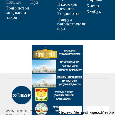
Сайёҳӣ
Пул
Иқдомҳои
Ҳисор
Тоҷикистон
ҷаҳонии
Ҳулбук
ва ҷомеаи
Тоҷикистон
ҷаҳон
Наврӯз
байналмилалӣ
шуд
Агентии Миллии Иттилоотии Тоҷикистон