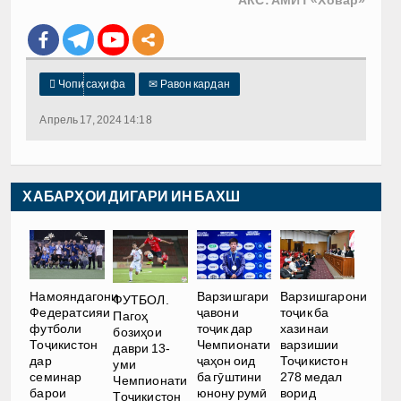

Чопи саҳифа
✉
Равон кардан
Апрель 17, 2024 14:18
ХАБАРҲОИ ДИГАРИ ИН БАХШ
Намояндагони
Варзишгари
Варзишгарони
ФУТБОЛ.
Федератсияи
ҷавони
тоҷик ба
Пагоҳ
футболи
тоҷик дар
хазинаи
бозиҳои
Тоҷикистон
Чемпионати
варзишии
даври 13-
дар
ҷаҳон оид
Тоҷикистон
уми
семинар
ба гӯштини
278 медал
Чемпионати
барои
юнону румӣ
ворид
Тоҷикистон