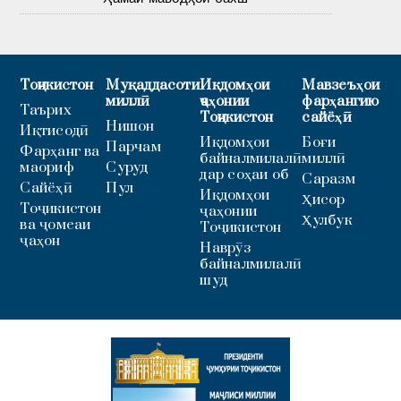
Тоҷикистон
Муқаддасоти
Иқдомҳои
Мавзеъҳои
миллӣ
ҷаҳонии
фарҳангию
Таърих
Тоҷикистон
сайёҳӣ
Нишон
Иқтисодӣ
Иқдомҳои
Боғи
Парчам
Фарҳанг ва
байналмилалӣ
миллӣ
маориф
Суруд
дар соҳаи об
Саразм
Сайёҳӣ
Пул
Иқдомҳои
Ҳисор
Тоҷикистон
ҷаҳонии
Ҳулбук
ва ҷомеаи
Тоҷикистон
ҷаҳон
Наврӯз
байналмилалӣ
шуд