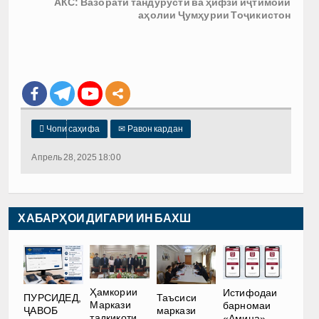
АКС: Вазорати тандурустӣ ва ҳифзи иҷтимоии
аҳолии Ҷумҳурии Тоҷикистон

Чопи саҳифа
✉
Равон кардан
Апрель 28, 2025 18:00
ХАБАРҲОИ ДИГАРИ ИН БАХШ
Ҳамкории
Истифодаи
ПУРСИДЕД,
Таъсиси
Маркази
барномаи
ҶАВОБ
маркази
тадқиқоти
«Амина»