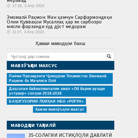
🕔
17:18, 3.Апр 2024
Эмомалӣ Раҳмон: Ман ҳамчун Сарфармондеҳи
Олии Қувваҳои Мусаллаҳ ҳар як сарбозро
мисли фарзанди худ дӯст медорам
🕔
11:27, 3.Апр 2024
Ҳамаи маводҳои бахш
МАВЗӮЪҲОИ МАХСУС
Паёми Президенти Ҷумҳурии Тоҷикистон Эмомалӣ
Раҳмон ба Маҷлиси Олӣ
Даҳсолаи байналмилалии амал «Об барои рушди
устувор» солҳои 2018-2028
БАҲОГУЗОРИИ ЛОИҲАИ НБО «РОҒУН»
Ҳамаи мавзӯъҳои махсус
МАВОДҲОИ ТАҲЛИЛӢ
35-СОЛАГИИ ИСТИҚЛОЛИ ДАВЛАТӢ