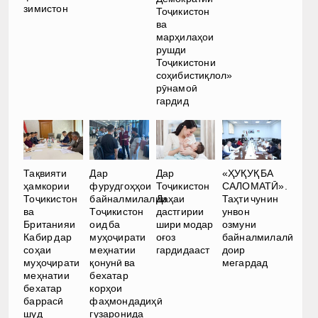
зимистон
Тоҷикистон
ва
марҳилаҳои
рушди
Тоҷикистони
соҳибистиқлол»
рӯнамоӣ
гардид
Тақвияти
Дар
Дар
«ҲУҚУҚ БА
ҳамкории
фурудгоҳҳои
Тоҷикистон
САЛОМАТӢ».
Тоҷикистон
байналмилалии
Даҳаи
Таҳти чунин
ва
Тоҷикистон
дастгирии
унвон
Британияи
оид ба
шири модар
озмуни
Кабир дар
муҳоҷирати
оғоз
байналмилалӣ
соҳаи
меҳнатии
гардидааст
доир
муҳоҷирати
қонунӣ ва
мегардад
меҳнатии
бехатар
бехатар
корҳои
баррасӣ
фаҳмондадиҳӣ
шуд
гузаронида