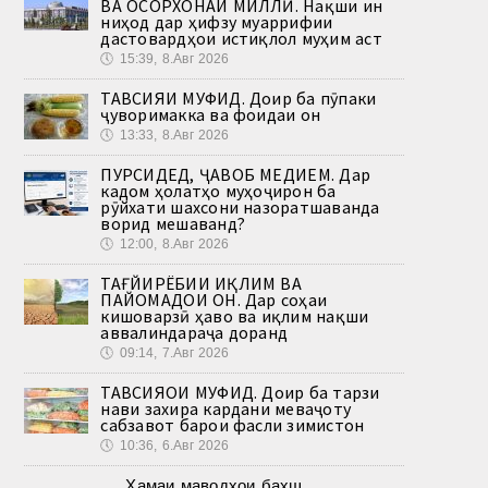
ВА ОСОРХОНАИ МИЛЛӢ. Нақши ин
ниҳод дар ҳифзу муаррифии
дастовардҳои истиқлол муҳим аст
🕔
15:39, 8.Авг 2026
ТАВСИЯИ МУФИД. Доир ба пӯпаки
ҷуворимакка ва фоидаи он
🕔
13:33, 8.Авг 2026
ПУРСИДЕД, ҶАВОБ МЕДИҲЕМ. Дар
кадом ҳолатҳо муҳоҷирон ба
рӯйхати шахсони назоратшаванда
ворид мешаванд?
🕔
12:00, 8.Авг 2026
ТАҒЙИРЁБИИ ИҚЛИМ ВА
ПАЙОМАДҲОИ ОН. Дар соҳаи
кишоварзӣ ҳаво ва иқлим нақши
аввалиндараҷа доранд
🕔
09:14, 7.Авг 2026
ТАВСИЯҲОИ МУФИД. Доир ба тарзи
нави захира кардани меваҷоту
сабзавот барои фасли зимистон
🕔
10:36, 6.Авг 2026
Ҳамаи маводҳои бахш