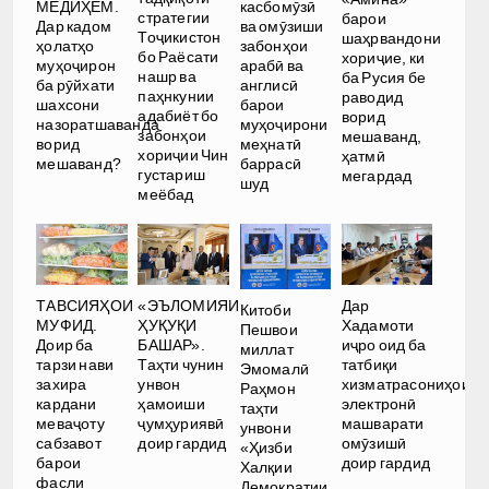
МЕДИҲЕМ.
касбомӯзӣ
стратегии
барои
Дар кадом
ва омӯзиши
Тоҷикистон
шаҳрвандони
ҳолатҳо
забонҳои
бо Раёсати
хориҷие, ки
муҳоҷирон
арабӣ ва
нашр ва
ба Русия бе
ба рӯйхати
англисӣ
паҳнкунии
раводид
шахсони
барои
адабиёт бо
ворид
назоратшаванда
муҳоҷирони
забонҳои
мешаванд,
ворид
меҳнатӣ
хориҷии Чин
ҳатмӣ
мешаванд?
баррасӣ
густариш
мегардад
шуд
меёбад
Дар
ТАВСИЯҲОИ
«ЭЪЛОМИЯИ
Китоби
Хадамоти
МУФИД.
ҲУҚУҚИ
Пешвои
иҷро оид ба
Доир ба
БАШАР».
миллат
татбиқи
тарзи нави
Таҳти чунин
Эмомалӣ
хизматрасониҳои
захира
унвон
Раҳмон
электронӣ
кардани
ҳамоиши
таҳти
машварати
меваҷоту
ҷумҳуриявӣ
унвони
омӯзишӣ
сабзавот
доир гардид
«Ҳизби
доир гардид
барои
Халқии
фасли
Демократии