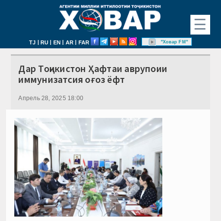
☰
|
|
|
|
"Ховар FM"
TJ
RU
EN
AR
FAR
Дар Тоҷикистон Ҳафтаи аврупоии
иммунизатсия оғоз ёфт
Апрель 28, 2025 18:00