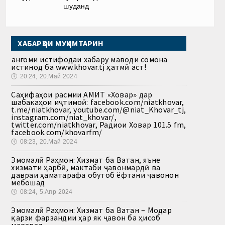
шуданд
ХАБАРҲОИ МУҲИМТАРИН
Ҳангоми истифодаи хабару маводи сомона
истинод ба www.khovar.tj ҳатмӣ аст!
🕔
20:24, 20.Май 2024
Саҳифаҳои расмии АМИТ «Ховар» дар
шабакаҳои иҷтимоӣ: facebook.com/niatkhovar,
t.me/niatkhovar, youtube.com/@niat_Khovar_tj,
instagram.com/niat_khovar/,
twitter.com/niatkhovar, Радиои Ховар 101.5 fm,
facebook.com/khovarfm/
🕔
08:23, 20.Май 2024
Эмомалӣ Раҳмон: Хизмат ба Ватан, яъне
хизмати ҳарбӣ, мактаби ҷавонмардӣ ва
давраи ҳаматарафа обутоб ёфтани ҷавонон
мебошад
🕔
08:24, 5.Апр 2024
Эмомалӣ Раҳмон: Хизмат ба Ватан – Модар
қарзи фарзандии ҳар як ҷавон ба ҳисоб
меравад