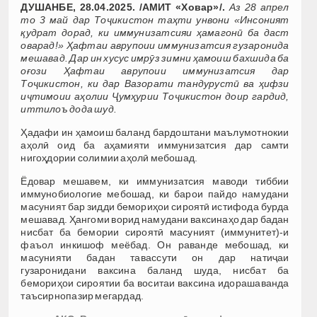
ДУШАНБЕ, 28.04.2025. /АМИТ «Ховар»/.
Аз 28 апрел
то 3 май дар Тоҷикистон таҳти унвони «Инсоният
қудрат дорад, ки иммунизатсияи ҳамагонӣ ба даст
оварад!» Ҳафтаи аврупоии иммунизатсия гузаронида
мешавад. Дар ин хусус имрӯз зимни ҳамоиш бахшида ба
оғози Ҳафтаи аврупоии иммунизатсия дар
Тоҷикистон, ки дар Вазорати тандурустӣ ва ҳифзи
иҷтимоии аҳолии Ҷумҳурии Тоҷикистон доир гардид,
иттилоъ дода шуд.
Ҳадафи ин ҳамоиш баланд бардоштани маълумотнокии
аҳолӣ оид ба аҳамияти иммунизатсия дар самти
нигоҳдории солимии аҳолӣ мебошад.
Ёдовар мешавем, ки иммунизатсия маводи тиббии
иммунобиологие мебошад, ки барои пайдо намудани
масуният бар зидди бемориҳои сироятӣ истифода бурда
мешавад. Ҳангоми ворид намудани ваксинаҳо дар бадан
нисбат ба бемории сироятӣ масуният (иммунитет)-и
фаъол инкишоф меёбад. Он раванде мебошад, ки
масунияти бадан тавассути он дар натиҷаи
гузаронидани ваксина баланд шуда, нисбат ба
бемориҳои сироятии ба воситаи ваксина идорашаванда
таъсирнопазир мегардад.